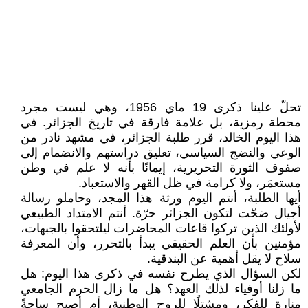
تحلّ علينا ذكرى 19 ماي 1956، وهي ليست مجرد
محطة رمزية، بل علامة فارقة في تاريخ الجزائر. في
هذا اليوم الخالد، قرر طلبة الجزائر، في مشهد نادر من
الوعي والنضج السياسي، تعليق دراستهم والانضمام إلى
صفوف الثورة التحريرية، إيمانًا بأنه لا علم في وطن
مستعمَر، ولا كرامة في ظل القهر والاستعباد.
أيها الطلبة، أنتم اليوم ورثة هذا المجد، وحاملو رسالة
أجيال ضحّت لتكون الجزائر حرّة. أنتم الامتداد الطبيعي
لأولئك الذين تركوا قاعات المحاضرات ليلتحقوا بالجبهات،
مؤمنين بأن العلم الحقيقي يبدأ بالتحرر، وأن المعرفة
سلاح لا يقل أهمية عن البندقية.
لكن السؤال الذي يطرح نفسه في ذكرى هذا اليوم: هل
ما زلنا أوفياء لذلك العهد؟ هل ما زال الحرم الجامعي
منارة للفكر، ومشتلًا للروح الوطنية، أم أصبح ساحةً