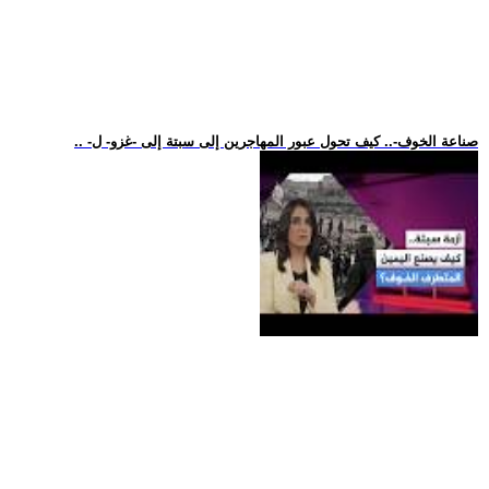
.. -صناعة الخوف-.. كيف تحول عبور المهاجرين إلى سبتة إلى -غزو- ل