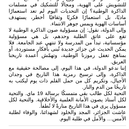
للتشويش على الهوية، ومجالًا للتشكيك في مسلمات
الذاكرة الوطنية؟ إن التحديات اليوم لم تعد استعمارًا
ماديًا، بل استعمارًا فكريًا وثقافيًا أخطر، يستهدف
أساسات الهوية ويمس جوهر الانتماء.
وإلى الدولة، نقول: إن مسؤولية صون الذاكرة الوطنية لا
تقع على عاتق الطلبة وحدهم، بل هي مسؤولية
مؤسساتية، تبدأ من المدرسة ولا تنتهي عند الجامعة. فلا
يمكن الحديث عن جزائر جديدة تُبنى بأفكار مستوردة، أو
بمناهج تغفل رموزنا الوطنية، وتهمّش أعمدة تاريخنا
العريق.
إننا ندعو الدولة، في هذا اليوم، إلى مصالحة حقيقية مع
الذاكرة، وإلى ترسيخ رمزية هذا التاريخ في وجدان
الأجيال، وتكريم كل من حمل القلم ذات يوم ليكتب به
تاريخًا من الدم والنار.
التحية لكل طالب بقي متمسكًا برسالة 19 ماي. والتحية
لكل أستاذ يصون الأمانة العلمية والأخلاقية. والتحية لكل
مسؤول يرى في هذا التاريخ منارةً لا تُطفأ.
عاشت الجزائر، المجد والخلود لشهدائنا، والوفاء لطلبة
الأمس… والأمل في طلبة اليوم.