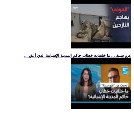
.. -غزو سبتة-... ما خلفيات خطاب حاكم المدينة الإسبانية الذي أعق