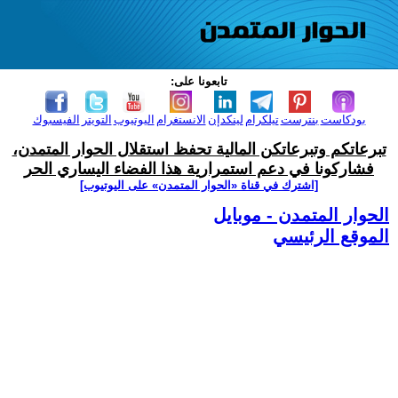
تابعونا على:
بودكاست
بنترست
تيلكرام
لينكدإن
الانستغرام
اليوتيوب
التويتر
الفيسبوك
تبرعاتكم وتبرعاتكن المالية تحفظ استقلال الحوار المتمدن،
فشاركونا في دعم استمرارية هذا الفضاء اليساري الحر
[اشترك في قناة ‫«الحوار المتمدن» على اليوتيوب]
الحوار المتمدن - موبايل
الموقع الرئيسي