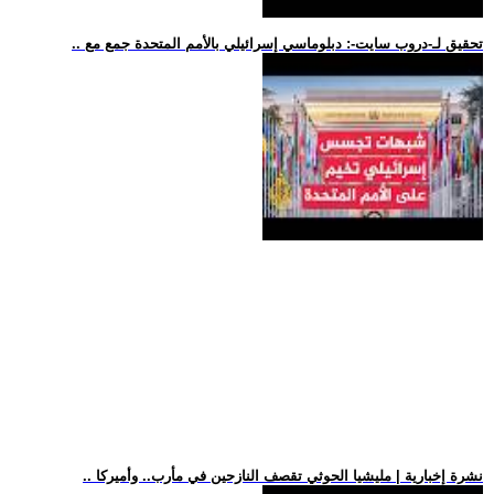
.. تحقيق لـ-دروب سايت-: دبلوماسي إسرائيلي بالأمم المتحدة جمع مع
.. نشرة إخبارية | مليشيا الحوثي تقصف النازحين في مأرب.. وأميركا