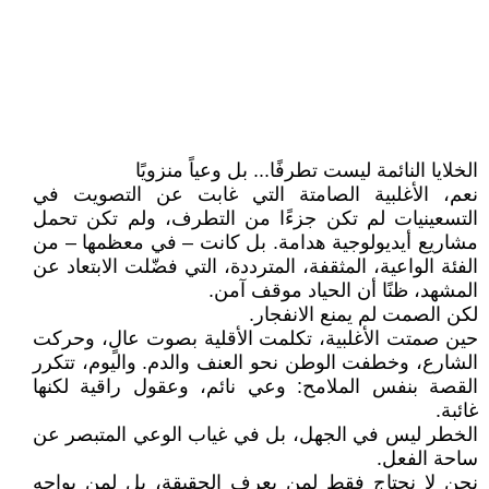
الخلايا النائمة ليست تطرفًا... بل وعياً منزويًا
نعم، الأغلبية الصامتة التي غابت عن التصويت في
التسعينيات لم تكن جزءًا من التطرف، ولم تكن تحمل
مشاريع أيديولوجية هدامة. بل كانت – في معظمها – من
الفئة الواعية، المثقفة، المترددة، التي فضّلت الابتعاد عن
المشهد، ظنًا أن الحياد موقف آمن.
لكن الصمت لم يمنع الانفجار.
حين صمتت الأغلبية، تكلمت الأقلية بصوت عالٍ، وحركت
الشارع، وخطفت الوطن نحو العنف والدم. واليوم، تتكرر
القصة بنفس الملامح: وعي نائم، وعقول راقية لكنها
غائبة.
الخطر ليس في الجهل، بل في غياب الوعي المتبصر عن
ساحة الفعل.
نحن لا نحتاج فقط لمن يعرف الحقيقة، بل لمن يواجه