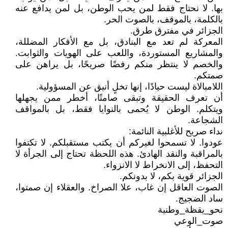
بها. لا نحتاج فقط لمن يحب الوطن، بل لمن يدافع عنه
بالكلمة، بالموقف، بالصوت الحر.
الجزائر في مفترق طرق.
المعركة لم تعد مع البنادق، بل مع الأفكار المضللة،
والمشاريع المستوردة، واللعب على الهويات والثوابت.
والخصم لا ينتظر منكم رفضًا صريحًا، بل يراهن على
صمتكم.
اللامبالاة ليست حيادًا، إنها تخلٍ أنيق عن المسؤولية.
أن تعرف الحقيقة وتبقى صامتًا، أخطر ممن يجهلها
ويتكلم. الوطن لا يُحمى بالنوايا فقط، بل بالمواقف
الشجاعة.
نداء صريح للأغلبية النائمة:
عودوا. لا تسمحوا لغيركم أن يكتب مستقبلكم. لا تكتفوا
بالمراقبة والنقد الهادئ. هذه اللحظة تحتاج إلى الجرأة لا
التحفظ، إلى الانخراط لا الانزواء.
الجزائر قوية بكم، لا بدونكم.
الصوت العاقل إن غاب، علا الصراخ. والعقلاء إن صمتوا،
ساد الضجيج.
نحو_يقظة_وطنية
صوت_الوعي