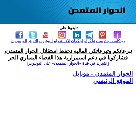
تابعونا على:
بودكاست
بنترست
تيلكرام
لينكدإن
الانستغرام
اليوتيوب
التويتر
الفيسبوك
تبرعاتكم وتبرعاتكن المالية تحفظ استقلال الحوار المتمدن،
فشاركونا في دعم استمرارية هذا الفضاء اليساري الحر
[اشترك في قناة ‫«الحوار المتمدن» على اليوتيوب]
الحوار المتمدن - موبايل
الموقع الرئيسي