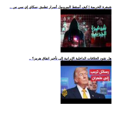
.. شيفرة الجريمة | كيف أسقط اليوروبول أسرار تطبيق -سكاي إي سي س
.. هل تقود الخلافات الداخلية الإيرانية إلى تأخير اتفاق هرمز؟