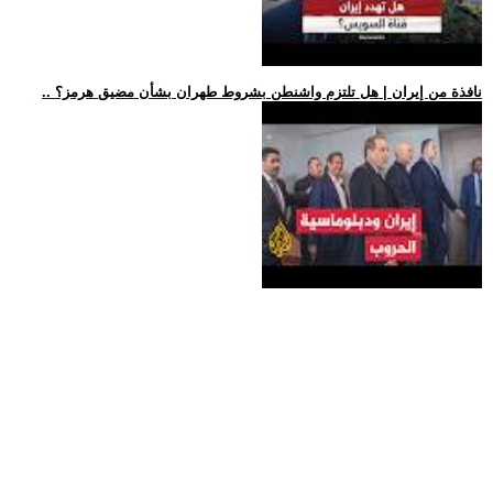
.. نافذة من إيران | هل تلتزم واشنطن بشروط طهران بشأن مضيق هرمز؟