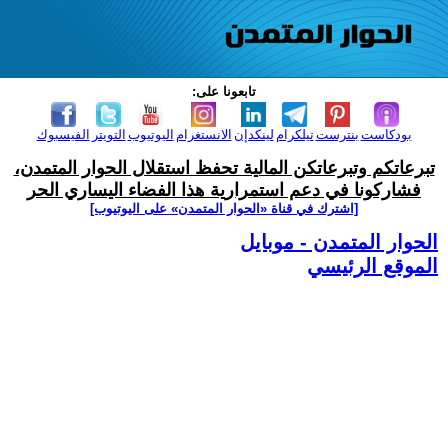
تابعونا على:
بودكاست
بنترست
تيلكرام
لينكدإن
الانستغرام
اليوتيوب
التويتر
الفيسبوك
تبرعاتكم وتبرعاتكن المالية تحفظ استقلال الحوار المتمدن،
فشاركونا في دعم استمرارية هذا الفضاء اليساري الحر
[اشترك في قناة ‫«الحوار المتمدن» على اليوتيوب]
الحوار المتمدن - موبايل
الموقع الرئيسي