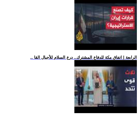
.. الرابعة | اتفاق مكة للدفاع المشترك.. درع السلام للأجيال القا