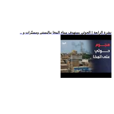
.. نشرة الرابعة | الحوثي يستهدف ميناء المخا بباليستي ومسيّرات و