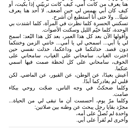
هنا يعرف من كانت أمي، كيف كانت تربيّني إذا بكيت، أو
كيف كان أبي يهمس لي حين أضعف. لا أحد هنا يعرف
شيئًا... ولا حتى أنا أستطيع أن أشرح.
تسكنني الحسرة كلما نظرت في المرآة، كلما اشتدت بي
الوحدة، كلما خيّم الليل وسكنت الأصوات.
وأقولها الآن بعد كل هذا العمر، بعد كل هذا البُعد: اسمح
لي يا أبي... اسمحي لي يا أمي... خانني الزمن وخنتكما
دون قصد. خذلتكما في وداعكما، خذلت نفسي حين
اخترت الغياب. سامحاني على الغياب، سامحاني على
الخوف، سامحاني على كل لحظة صمت فيها اسمي
عنكما.
أعيش بعيدًا، عن الوطن، عن القبور، عن الماضي. لكن
قلبي لم يغادركما أبدًا.
وكلما ضحكتُ في وجه الناس، ضجّت روحي ببكاء
صامت.
وكلما مرّ يوم، أحسست أن ما تبقى لي من الحياة...
مجرّد بقايا رجل يبحث عن وطنه بين صلاتين:
واحدة لم تُصلَّ على أمه،
وأخرى لم تُقرأ على أبي.