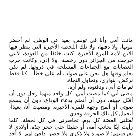
ماتت أمي وأنا في تونس، بعيد عن الوطن. لم أحضر
موتها، ولا دفنها، ولا تلك اللحظة الأخيرة التي ينظر فيها
الابن لأمه للمرة الأخيرة. كنت خائفًا من العودة، لأنني
خرجت من الجزائر دون رخصة، ولا إذن، وكانت حرب
العصابات مع الجماعات المسلحة في ذروتها. لم نكن
نعلم وقتها هل نحن على صواب أم على خطأ... كنا فقط
نركض، نتوارى، ونحاول النجاة.
ثم مات أبي، ودفنوه، ولم أره.
مضى أبي كما مضت أمي، كل واحد منهما رحل دون أن
أقبّل جبينه، دون أن أتمتم بدعاء الوداع، دون أن يسمع
صوتي أو ألمح وجهه للمرة الأخيرة. ومضيت أنا، بعيدًا،
أتحمل كل تلك الحرقة وحدي.
تُقتلني الغصّة كل يوم. تحاصرني في كل لحظة، كلما
رأيت ابنًا بجانب أمه، أو حفيدًا على حجر جدّه. أولادي لا
يعرفونهم؛ لا صورة ولا ذكرى ولا حضن دافئ لهم. لا أحد