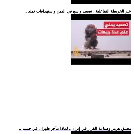
.. عبر الخريطة التفاعلية.. تصعيد واسع في اليمن واستهدافات تمتد
.. مضيق هرمز وصناعة القرار في إيران.. لماذا تتأخر طهران في حسم