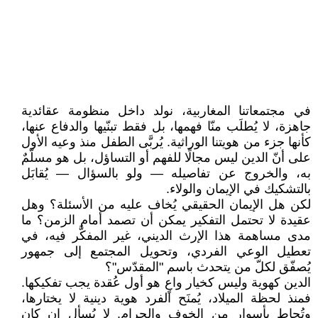
في مجتمعاتنا المغاربية، نولد داخل منظومة عقائدية
جاهزة، لا يُطلَب منّا فهمها، بل فقط تبنّيها والدفاع عنها،
كأنها جزء من هويتنا الوراثية. يُربَّى الطفل منذ وعيه الأول
على أنّ الدين ليس مجالًا للفهم أو التساؤل، بل هو مسلّمٌ
به، والخروج عن تفاصيله — ولو بالسؤال — يُقابَل
بالتشكيك في الإيمان والولاء.
لكن هل الإيمان الحقيقي يُخاف عليه من الأسئلة؟ وهل
عقيدة لا تحتمل التفكير يمكن أن تصمد أمام الزمن؟ ما
مدى مساهمة هذا الإرث الديني، غير المفكَّر فيه، في
تعطيل الوعي الفردي، وتحويل المجتمع إلى جمهور
يُصفّق لكلّ من يتحدث باسم "المقدّس"؟
الدين كهوية وليس كخيار واعٍ هو أول عُقدة يجب تفكيكها.
فمنذ لحظة الميلاد، يُمنَح الفرد هوية دينية لا يختارها،
وتُحاط بأسوار من الخوف والحرام. لا يُسأل إن كان