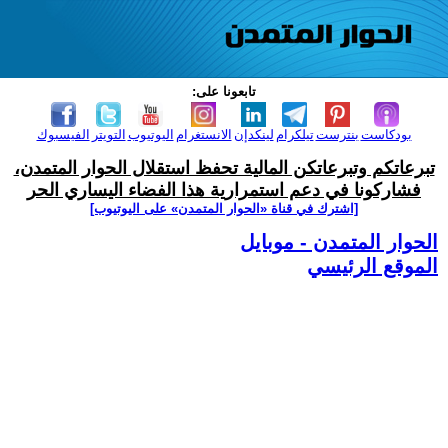
تابعونا على:
بودكاست
بنترست
تيلكرام
لينكدإن
الانستغرام
اليوتيوب
التويتر
الفيسبوك
تبرعاتكم وتبرعاتكن المالية تحفظ استقلال الحوار المتمدن،
فشاركونا في دعم استمرارية هذا الفضاء اليساري الحر
[اشترك في قناة ‫«الحوار المتمدن» على اليوتيوب]
الحوار المتمدن - موبايل
الموقع الرئيسي