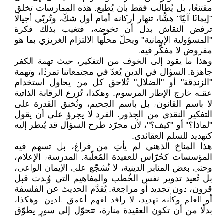
مقتنعًا، بل يُطالَب فقط بأن يُطيع. هذه الممارسات تخلق
"إيمانًا آليًا" هشًّا، تنهار أركانه أمام أول شكّ، وتُربّي أجيالًا
ترفض النقاش بدل أن تخوضه، فتغيب بذلك فكرة
"المسؤولية الإيمانية" ويحلّ محلّها الالتزام الغريزي بما هو
مفروض لا مفكَّر فيه.
وهذا ما يقود إلى الخوف من التفكير، حيث تهمة الكفر
جاهزة. السؤال في الدين يُعدّ في مجتمعاتنا تمردًا، وتهمة
"الزندقة" أو "الضلال" تُلاحق كل من يحاول استخدام
عقله خارج الإطار المرسوم. وهكذا، تُزرع الرقابة الذاتية
لا باسم القانون، بل باسم الجحيم، وتُخنق القدرة على
التفكير النقدي من الجذور. الفرد لا يجرؤ على أن يقول
"لماذا؟" أو "كيف؟"، لأن مجرّد طرح السؤال قد يُنظر إليه
كتهديد للسلم العقائدي.
هذا المناخ الذهني لم يأتِ من فراغ، بل تسهم فيه
المؤسسات كحُرّاس للعقيدة المُعلّبة. المدرسة، الإعلام،
وحتى بعض المنابر الدينية، لا تُشجّع على الإيمان الواعي،
بل تُعيد تدوير نفس الخُطب والمفاهيم التي وُلدت قبل
قرون، دون تجديد أو مراجعة. يُقدَّم الحديث عن الفلسفة
أو العلم وكأنه تهديد، لا رافد لفهم أعمق للدين. وهكذا،
بدلًا من أن تكون العقيدة منارة، تتحوّل إلى سورٍ يطوّق