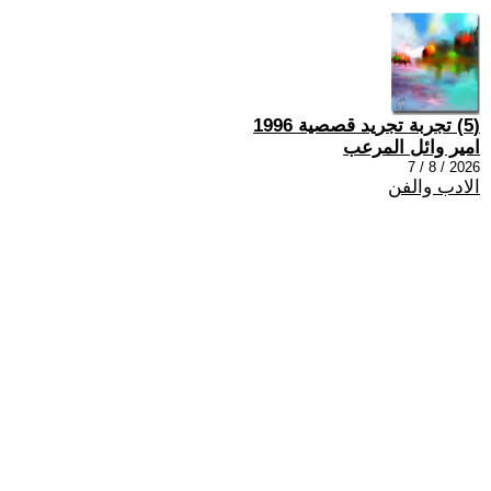
(5) تجربة تجريد قصصية 1996
امير وائل المرعب
2026 / 8 / 7
الادب والفن