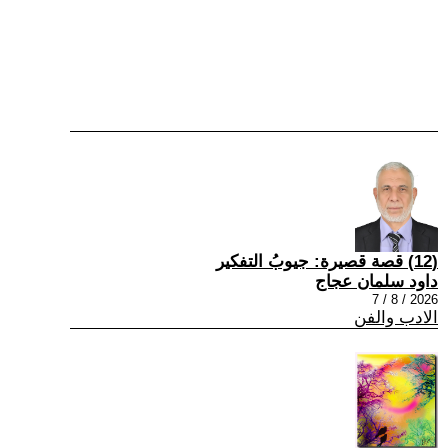
(12) قصة قصيرة: جيوبُ التفكير
داود سلمان عجاج
2026 / 8 / 7
الادب والفن