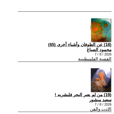
(18) عن الطوفان وأشياء أخرى (65)
محمود الصباغ
2026 / 8 / 7
القضية الفلسطينية
(19) من لم يعبر البحر فليشربه !
سعيد مبشور
2026 / 8 / 7
الادب والفن