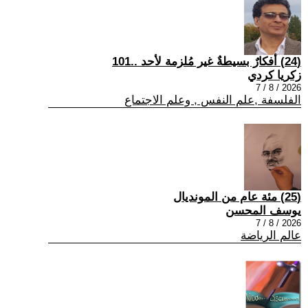
(24) أفكارٌ بسيطةٌ غير مُلزمة لأحد ..101
زكريا كردي
2026 / 8 / 7
الفلسفة ,علم النفس , وعلم الاجتماع
(25) مئة عام من المونديال
يوسف المحسن
2026 / 8 / 7
عالم الرياضة