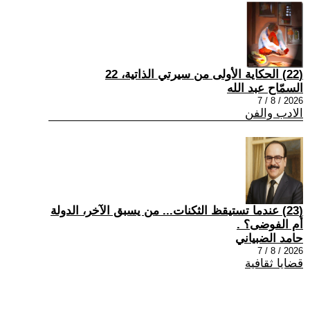
(22) الحكاية الأولى من سيرتي الذاتية، 22
السمّاح عبد الله
2026 / 8 / 7
الادب والفن
(23) عندما تستيقظ الثكنات... من يسبق الآخر، الدولة
أم الفوضى؟ .
حامد الضبياني
2026 / 8 / 7
قضايا ثقافية