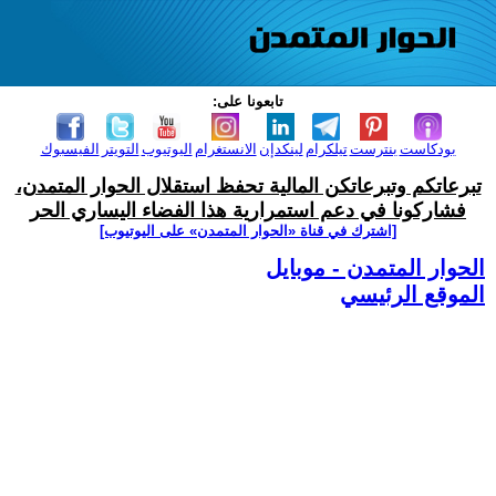
تابعونا على:
بودكاست
بنترست
تيلكرام
لينكدإن
الانستغرام
اليوتيوب
التويتر
الفيسبوك
تبرعاتكم وتبرعاتكن المالية تحفظ استقلال الحوار المتمدن،
فشاركونا في دعم استمرارية هذا الفضاء اليساري الحر
[اشترك في قناة ‫«الحوار المتمدن» على اليوتيوب]
الحوار المتمدن - موبايل
الموقع الرئيسي