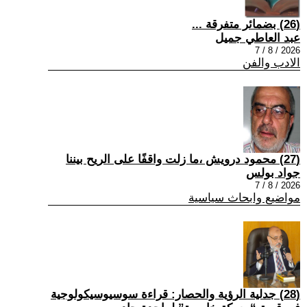
(26) بضمائر متفرقة ...
عبد العاطي جميل
2026 / 8 / 7
الادب والفن
(27) محمود درويش ،ما زلت واقفًا على الريح بيننا
جواد بولس
2026 / 8 / 7
مواضيع وابحاث سياسية
(28) جدلية الرؤية والحصار: قراءة سوسيوسيكولوجية