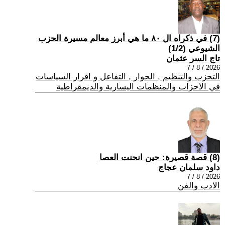
(7) في ذكراه ال ٨٠ ما هي أبرز معالم مسيرة الحزب
الشيوعي (1/2)
تاج السر عثمان
2026 / 8 / 7
التحزب والتنظيم , الحوار , التفاعل و اقرار السياسات
في الاحزاب والمنظمات اليسارية والديمقراطية
(8) قصة قصيرة: حين انحنت العصا
داود سلمان عجاج
2026 / 8 / 7
الادب والفن