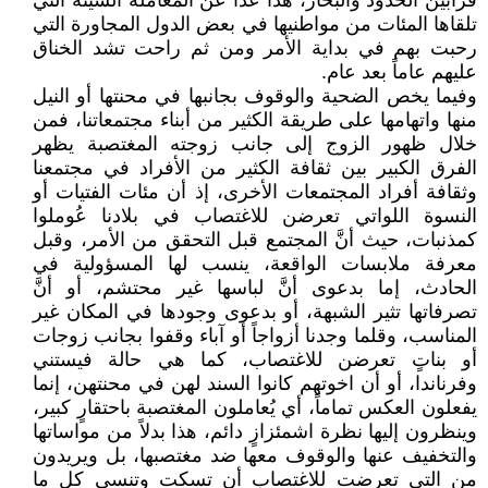
قرابين الحدود والبحار، هذا عدا عن المعاملة السيئة التي
تلقاها المئات من مواطنيها في بعض الدول المجاورة التي
رحبت بهم في بداية الأمر ومن ثم راحت تشد الخناق
عليهم عاماً بعد عام.
وفيما يخص الضحية والوقوف بجانبها في محنتها أو النيل
منها واتهامها على طريقة الكثير من أبناء مجتمعاتنا، فمن
خلال ظهور الزوج إلى جانب زوجته المغتصبة يظهر
الفرق الكبير بين ثقافة الكثير من الأفراد في مجتمعنا
وثقافة أفراد المجتمعات الأخرى، إذ أن مئات الفتيات أو
النسوة اللواتي تعرضن للاغتصاب في بلادنا عُوملوا
كمذنبات، حيث أنَّ المجتمع قبل التحقق من الأمر، وقبل
معرفة ملابسات الواقعة، ينسب لها المسؤولية في
الحادث، إما بدعوى أنَّ لباسها غير محتشم، أو أنَّ
تصرفاتها تثير الشبهة، أو بدعوى وجودها في المكان غير
المناسب، وقلما وجدنا أزواجاً أو آباء وقفوا بجانب زوجات
أو بناتٍ تعرضن للاغتصاب، كما هي حالة فيستني
وفرناندا، أو أن اخوتهم كانوا السند لهن في محنتهن، إنما
يفعلون العكس تماماً، أي يُعاملون المغتصبة باحتقارٍ كبير،
وينظرون إليها نظرة اشمئزازٍ دائم، هذا بدلاً من مواساتها
والتخفيف عنها والوقوف معها ضد مغتصبها، بل ويريدون
من التي تعرضت للاغتصاب أن تسكت وتنسى كل ما