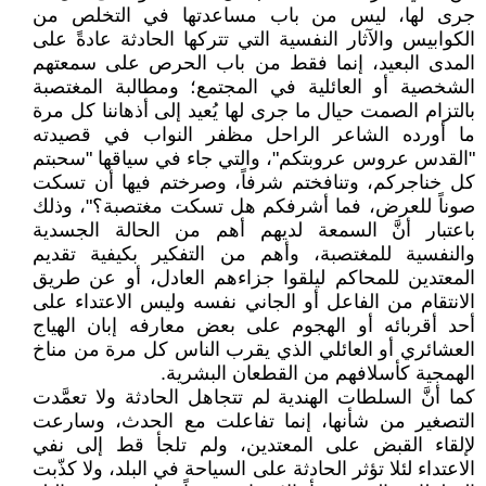
جرى لها، ليس من باب مساعدتها في التخلص من
الكوابيس والآثار النفسية التي تتركها الحادثة عادةً على
المدى البعيد، إنما فقط من باب الحرص على سمعتهم
الشخصية أو العائلية في المجتمع؛ ومطالبة المغتصبة
بالتزام الصمت حيال ما جرى لها يُعيد إلى أذهاننا كل مرة
ما أورده الشاعر الراحل مظفر النواب في قصيدته
"القدس عروس عروبتكم"، والتي جاء في سياقها "سحبتم
كل خناجركم، وتنافختم شرفاً، وصرختم فيها أن تسكت
صوناً للعرض، فما أشرفكم هل تسكت مغتصبة؟"، وذلك
باعتبار أنَّ السمعة لديهم أهم من الحالة الجسدية
والنفسية للمغتصبة، وأهم من التفكير بكيفية تقديم
المعتدين للمحاكم ليلقوا جزاءهم العادل، أو عن طريق
الانتقام من الفاعل أو الجاني نفسه وليس الاعتداء على
أحد أقربائه أو الهجوم على بعض معارفه إبان الهياج
العشائري أو العائلي الذي يقرب الناس كل مرة من مناخ
الهمجية كأسلافهم من القطعان البشرية.
كما أنَّ السلطات الهندية لم تتجاهل الحادثة ولا تعمَّدت
التصغير من شأنها، إنما تفاعلت مع الحدث، وسارعت
لإلقاء القبض على المعتدين، ولم تلجأ قط إلى نفي
الاعتداء لئلا تؤثر الحادثة على السياحة في البلد، ولا كذّبت