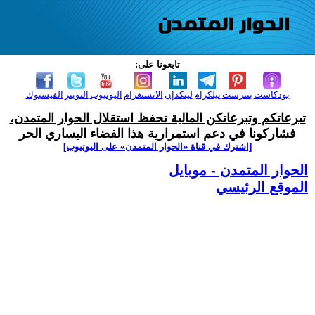
تابعونا على:
بودكاست
بنترست
تيلكرام
لينكدإن
الانستغرام
اليوتيوب
التويتر
الفيسبوك
تبرعاتكم وتبرعاتكن المالية تحفظ استقلال الحوار المتمدن،
فشاركونا في دعم استمرارية هذا الفضاء اليساري الحر
[اشترك في قناة ‫«الحوار المتمدن» على اليوتيوب]
الحوار المتمدن - موبايل
الموقع الرئيسي