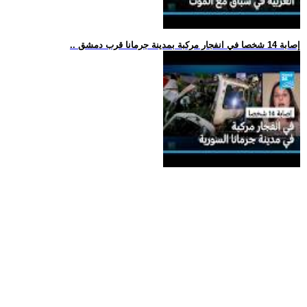
.. إصابة 14 شخصا في انفجار مركبة بمدينة جرمانا قرب دمشق