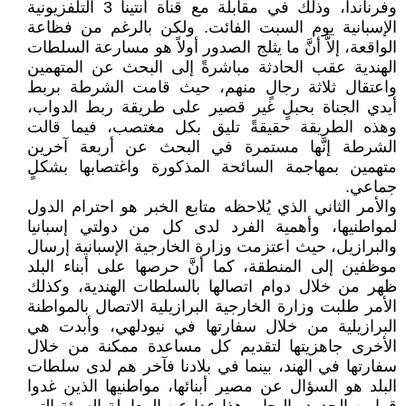
وفرناندا، وذلك في مقابلة مع قناة أنتينا 3 التلفزيونية
الإسبانية يوم السبت الفائت. ولكن بالرغم من فظاعة
الواقعة، إلاَّ أنَّ ما يثلج الصدور أولاً هو مسارعة السلطات
الهندية عقب الحادثة مباشرةً إلى البحث عن المتهمين
واعتقال ثلاثة رجالٍ منهم، حيث قامت الشرطة بربط
أيدي الجناة بحبلٍ غير قصير على طريقة ربط الدواب،
وهذه الطريقة حقيقةً تليق بكل مغتصب، فيما قالت
الشرطة إنَّها مستمرة في البحث عن أربعة آخرين
متهمين بمهاجمة السائحة المذكورة واغتصابها بشكلٍ
جماعي.
والأمر الثاني الذي يُلاحظه متابع الخبر هو احترام الدول
لمواطنيها، وأهمية الفرد لدى كل من دولتي إسبانيا
والبرازيل، حيث اعتزمت وزارة الخارجية الإسبانية إرسال
موظفين إلى المنطقة، كما أنَّ حرصها على أبناء البلد
ظهر من خلال دوام اتصالها بالسلطات الهندية، وكذلك
الأمر طلبت وزارة الخارجية البرازيلية الاتصال بالمواطنة
البرازيلية من خلال سفارتها في نيودلهي، وأبدت هي
الأخرى جاهزيتها لتقديم كل مساعدة ممكنة من خلال
سفارتها في الهند، بينما في بلادنا فآخر هم لدى سلطات
البلد هو السؤال عن مصير أبنائها، مواطنيها الذين غدوا