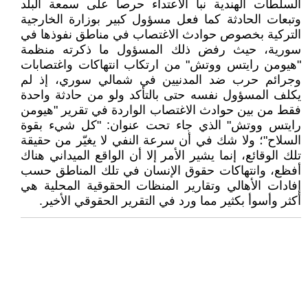
السلطات الهندية نبأ الاعتداء حرصاً على سمعة البلد
وتبعات الحادثة كما فعل مسؤول كبير بوزارة الخارجية
التركية بخصوص حوادث الاغتصاب في مناطق نفوذها في
سورية، حيث رفض ذلك المسؤول ما ذكرته منظمة
"هيومن رايتس ووتش" من ارتكاب انتهاكات واغتصابات
وجرائم حرب ضد المدنيين في شمالي سوري، إذ لم
يكلف المسؤول نفسه حتى بالتأكد ولو من حادثة واحدة
فقط من بين حوادث الاغتصاب الواردة في تقرير "هيومن
رايتس ووتش" الذي جاء تحت عنوان: "كل شيء بقوة
السلاح"؛ ولا شك في أن سرعة النفي لا يغيّر من حقيقة
تلك الوقائع، إنما يشير الأمر إلا أن الواقع الميداني هناك
أفظع، وانتهاكات حقوق الإنسان في تلك المناطق حسب
إفادات الأهالي وتقارير المنظات الحقوقية المحلية هي
أكثر وأسوأ بكثير مما ورد في التقرير الحقوقي الأخير.