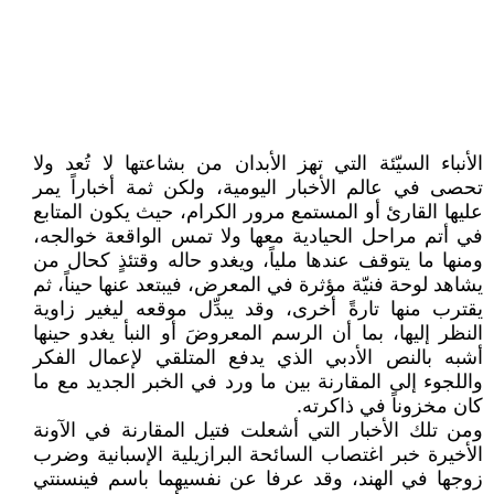
الأنباء السيّئة التي تهز الأبدان من بشاعتها لا تُعد ولا
تحصى في عالم الأخبار اليومية، ولكن ثمة أخباراً يمر
عليها القارئ أو المستمع مرور الكرام، حيث يكون المتابع
في أتم مراحل الحيادية معها ولا تمس الواقعة خوالجه،
ومنها ما يتوقف عندها ملياً، ويغدو حاله وقتئذٍ كحال من
يشاهد لوحة فنيّة مؤثرة في المعرض، فيبتعد عنها حيناً، ثم
يقترب منها تارةً أخرى، وقد يبدِّل موقعه ليغير زاوية
النظر إليها، بما أن الرسم المعروضَ أو النبأ يغدو حينها
أشبه بالنص الأدبي الذي يدفع المتلقي لإعمال الفكر
واللجوء إلى المقارنة بين ما ورد في الخبر الجديد مع ما
كان مخزوناً في ذاكرته.
ومن تلك الأخبار التي أشعلت فتيل المقارنة في الآونة
الأخيرة خبر اغتصاب السائحة البرازيلية الإسبانية وضرب
زوجها في الهند، وقد عرفا عن نفسيهما باسم فينسنتي