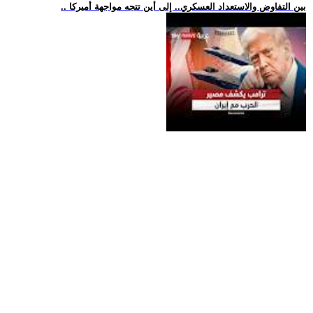
.. بين التفاوض والاستعداد العسكري.. إلى أين تتجه مواجهة أميركا