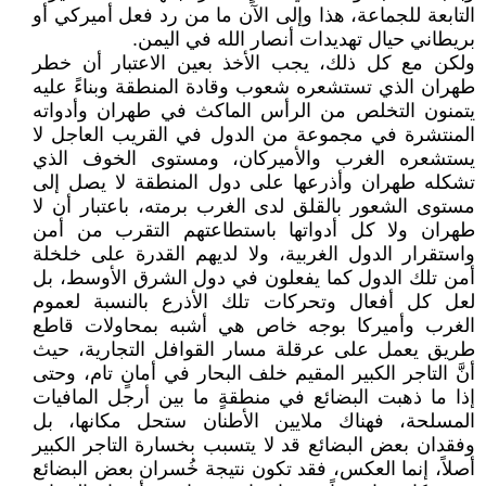
التابعة للجماعة، هذا وإلى الآن ما من رد فعل أميركي أو
بريطاني حيال تهديدات أنصار الله في اليمن.
ولكن مع كل ذلك، يجب الأخذ بعين الاعتبار أن خطر
طهران الذي تستشعره شعوب وقادة المنطقة وبناءً عليه
يتمنون التخلص من الرأس الماكث في طهران وأدواته
المنتشرة في مجموعة من الدول في القريب العاجل لا
يستشعره الغرب والأميركان، ومستوى الخوف الذي
تشكله طهران وأذرعها على دول المنطقة لا يصل إلى
مستوى الشعور بالقلق لدى الغرب برمته، باعتبار أن لا
طهران ولا كل أدواتها باستطاعتهم التقرب من أمن
واستقرار الدول الغربية، ولا لديهم القدرة على خلخلة
أمن تلك الدول كما يفعلون في دول الشرق الأوسط، بل
لعل كل أفعال وتحركات تلك الأذرع بالنسبة لعموم
الغرب وأميركا بوجه خاص هي أشبه بمحاولات قاطع
طريق يعمل على عرقلة مسار القوافل التجارية، حيث
أنَّ التاجر الكبير المقيم خلف البحار في أمانٍ تام، وحتى
إذا ما ذهبت البضائع في منطقةٍ ما بين أرجل المافيات
المسلحة، فهناك ملايين الأطنان ستحل مكانها، بل
وفقدان بعض البضائع قد لا يتسبب بخسارة التاجر الكبير
أصلاً، إنما العكس، فقد تكون نتيجة خُسران بعض البضائع