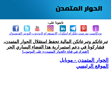
تابعونا على:
بودكاست
بنترست
تيلكرام
لينكدإن
الانستغرام
اليوتيوب
التويتر
الفيسبوك
تبرعاتكم وتبرعاتكن المالية تحفظ استقلال الحوار المتمدن،
فشاركونا في دعم استمرارية هذا الفضاء اليساري الحر
[اشترك في قناة ‫«الحوار المتمدن» على اليوتيوب]
الحوار المتمدن - موبايل
الموقع الرئيسي