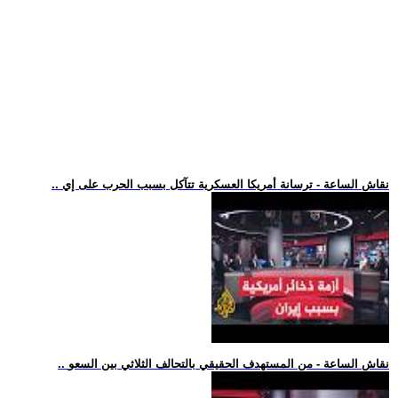
.. نقاش الساعة - ترسانة أمريكا العسكرية تتآكل بسبب الحرب على إي
.. نقاش الساعة - من المستهدف الحقيقي بالتحالف الثلاثي بين السعو