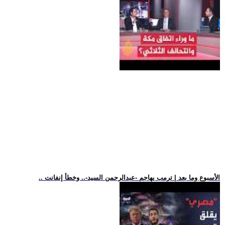
.. الأسبوع وما بعد | ترمب يهاجم -عبدالرحمن السيد-.. وخطأ إنفانت