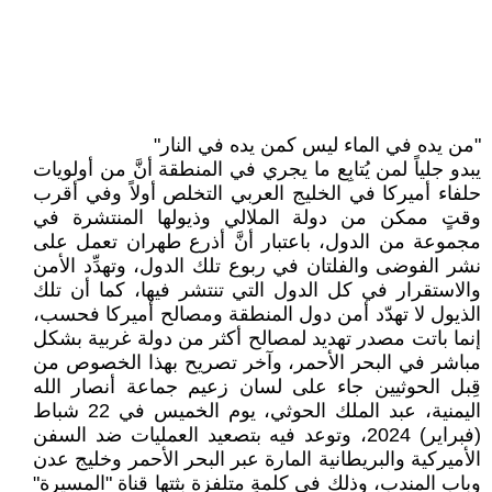
"من يده في الماء ليس كمن يده في النار"
يبدو جلياً لمن يُتابِع ما يجري في المنطقة أنَّ من أولويات
حلفاء أميركا في الخليج العربي التخلص أولاً وفي أقرب
وقتٍ ممكن من دولة الملالي وذيولها المنتشرة في
مجموعة من الدول، باعتبار أنَّ أذرع طهران تعمل على
نشر الفوضى والفلتان في ربوع تلك الدول، وتهدِّد الأمن
والاستقرار في كل الدول التي تنتشر فيها، كما أن تلك
الذيول لا تهدّد أمن دول المنطقة ومصالح أميركا فحسب،
إنما باتت مصدر تهديد لمصالح أكثر من دولة غربية بشكل
مباشر في البحر الأحمر، وآخر تصريح بهذا الخصوص من
قِبل الحوثيين جاء على لسان زعيم جماعة أنصار الله
اليمنية، عبد الملك الحوثي، يوم الخميس في 22 شباط
(فبراير) 2024، وتوعد فيه بتصعيد العمليات ضد السفن
الأميركية والبريطانية المارة عبر البحر الأحمر وخليج عدن
وباب المندب، وذلك في كلمةٍ متلفزة بثتها قناة "المسيرة"