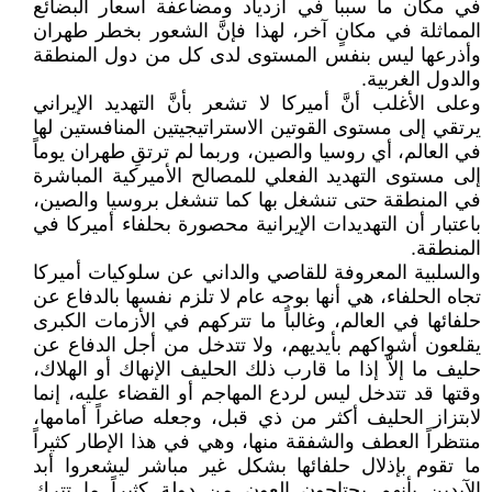
في مكان ما سبباً في ازدياد ومضاعفة أسعار البضائع
المماثلة في مكانٍ آخر، لهذا فإنَّ الشعور بخطر طهران
وأذرعها ليس بنفس المستوى لدى كل من دول المنطقة
والدول الغربية.
وعلى الأغلب أنَّ أميركا لا تشعر بأنَّ التهديد الإيراني
يرتقي إلى مستوى القوتين الاستراتيجيتين المنافستين لها
في العالم، أي روسيا والصين، وربما لم ترتقِ طهران يوماً
إلى مستوى التهديد الفعلي للمصالح الأميركية المباشرة
في المنطقة حتى تنشغل بها كما تنشغل بروسيا والصين،
باعتبار أن التهديدات الإيرانية محصورة بحلفاء أميركا في
المنطقة.
والسلبية المعروفة للقاصي والداني عن سلوكيات أميركا
تجاه الحلفاء، هي أنها بوجه عام لا تلزم نفسها بالدفاع عن
حلفائها في العالم، وغالباً ما تتركهم في الأزمات الكبرى
يقلعون أشواكهم بأيديهم، ولا تتدخل من أجل الدفاع عن
حليف ما إلاّ إذا ما قارب ذلك الحليف الإنهاك أو الهلاك،
وقتها قد تتدخل ليس لردع المهاجم أو القضاء عليه، إنما
لابتزاز الحليف أكثر من ذي قبل، وجعله صاغراً أمامها،
منتظراً العطف والشفقة منها، وهي في هذا الإطار كثيراً
ما تقوم بإذلال حلفائها بشكل غير مباشر ليشعروا أبد
الآبدين بأنهم يحتاجون العون من دولةٍ كثيراً ما تترك