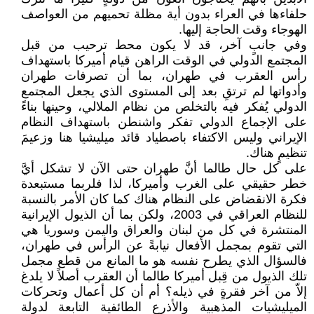
حلفاءها في العراء بدون أية مظلة تحميهم من العواصف
الهوجاء وقت الحاجة إليها.
وفي جانبٍ آخر، قد لا يكون محط ترحيب من قبل
المجتمع الدولي في الوقت الراهن قيام أميركا باستهداف
رأس العقرب في طهران، بما أن تصرفات طهران
وأدواتها لم ترتقِ بعد إلى المستوى الذي يجعل المجتمع
الدولي يُفكر فيه بالتخلص من نظام الملالي، وحينها بناءً
على الإجماع الدولي تفكر واشنطن باستهداف النظام
الإيراني وليس الاكتفاء باصطياد قائد ميليشيا هنا وزعيمَ
تنظيمٍ هناك.
على كل حال طالما أنَّ طهران حتى الآن لا تشكل أيَّ
خطر حقيقي على الغرب وأميركا، لذا فلربما مستبعدة
فكرة الانقضاض على النظام هناك كما كان الأمر بالنسبة
للنظام العراقي في 2003، ولكن بما أن الذيول الإيرانية
المنتشرة في كل من لبنان والعراق واليمن وسوريا هي
التي تقوم بمجمل الأفعال نيابةً عن الرأس في طهران،
فالسؤال الذي يطرح نفسه هو ما المانع من قطع مجمل
تلك الذيول من قِبل أميركا طالما أن العقرب أصلاً لا يلدغ
إلاّ من آخر فقرةٍ في ذيله؟ أم أن كل أعمال وتحركات
الميليشيات المذهبية والأذرع الطائفية التابعة لدولة