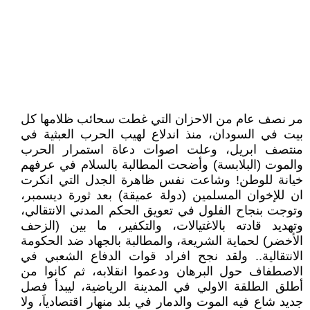
مر نصف عام من الاحزان التي غطت سحائب ظلامها كل
بيت في السودان، منذ اندلاع لهيب الحرب العبثية في
منتصف ابريل، وعلت اصوات دعاة استمرار الحرب
والموت (البلابسة) وأضحت المطالبة بالسلام في عرفهم
خيانة للوطن! وشاعت نفس ظاهرة الجدل التي انكرت
ان للإخوان المسلمين (دولة عميقة) بعد ثورة ديسمبر،
وتوجت بنجاح الفلول في تعويق الحكم المدني الانتقالي،
وتهديد قادته بالاغتيالات، والتكفير، ما بين (الزحف
الأخضر) لحماية الشريعة، والمطالبة بالجهاد ضد الحكومة
الانتقالية.. ولقد نجح افراد قوات الدفاع الشعبي في
الاصطفاف حول البرهان ودعموا انقلابه، ثم كانوا من
أطلق الطلقة الاولي في المدينة الرياضية، ليبدأ فصل
جديد شاع فيه الموت والدمار في بلد منهار اقتصادياَ، ولا