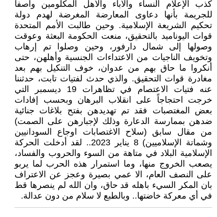
كذب الإعلام النساء والآباء والأهل المكلومين واصفاً
للجريمة بأنها دعاوى المعارضة المغرضة لهدم دولة
تحكيم الشريعة الإسلامية. وحين طالبت الأمم المتحدة
قوات اليوناميد بالتحقيق، منعت الحكومة البعثة وعوقت
وصولها إلى شمال دارفور، وحين وصلوا تم إرهاب
وتخويف الناجيات من الاعتداءات الجنسية وأهلهن، حتى
أنكروا ما حاق بهم من عدوان، خوف التنكيل بهم بعد
مغادرة قوات التحقيق. والذي حدث لفتيات تابت، حدثننا
عنه فتيات الاعتصام في تظاهرات 19 ديسمبر التي
خرجت احتجاجاً على انقلاب البرهان وبحسب إفادات
بعض المغتصبات فقد تم تهديدهن بفتح بلاغات جنائية
ضدهن بممارسة الدعارة وذلك لإجبارهن على الصمت)
من مقال سابق (سلاح الاغتصابات اوجاع السودانيين
وشماتة الإسلاميين) 8 يناير 2023.. لقد أدخلت الحركة
الإسلامية البلاد في متاهة من السوء والحروب والفساد،
يصعب الخروج منها، وما استمرار هذه الحرب لما يربو
على النصف العام، الا عمي بصيرة وعجز عن الاعتراف
بان المكر السيء باهله قد حاق، وان الله لم ينصرها قط
في أي معركة خاضتها.. وبالطبع لا سلام من دون عدالة.