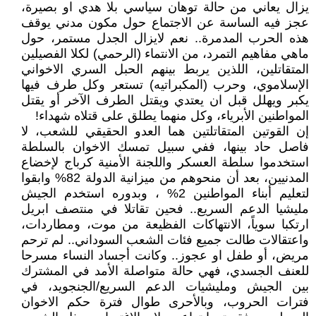
يزال يعاني من حالة توهان سياسي بلا هدي او بصيرة،
عجز فيه الساسة عن الاجتماع حول مكون مدني يوقف
هذه الحرب المدمرة.. نعم لايزال الجدل مستمر، حول
ماهي مفاهيم التمرد، من الانتماء (الرحمي) لكلا الفصيلين
المتقاتلين، اللذين يربط بينهم الحبل السري الاخواني
الإسلاموي، وحرب (المكبراتيه) تستعر وكل طرف فيها
يكبر ويهلل قبل ان يعتدي ويقتل الطرف الآخر أو يقتل
المواطنين الأبرياء، وكل منهما يطلق على قتلاه شهداء!
إن القوتين المتقاتلتين هما العدو الحقيقي للشعب، لا
فاصل حاد بينها، ففي سبيل تمسك الاخوان بالسلطة
استخدموا سلطة العسكر واللجنة الأمنية كرباج لإخضاع
المدنيين، بعد أن منحوهم من ميزانية الدولة 82% وابقوا
لتعليم أبناء المواطنين 2% ، وبدوره استخدم الجيش
مليشيا الدعم السريع.. فحين تقاتلا في منتصف ابريل
ارتكبا سوياً، الانتهاكات الفظيعة من موت، ومطاردات،
واعتقالات طالت جميع فئات الشعب السوداني.. لم ترحم
مريض، أو طفل او عجوز.. وكانت أجساد النساء مسرحا
للعنف الجسدي، فهي حالة متواصلة الأمد في المشترك
بين الجيش ومليشيات الدعم السريع/الجنجويد، في
فترات الحروب، وبالأحرى طوال فترة حكم الاخوان