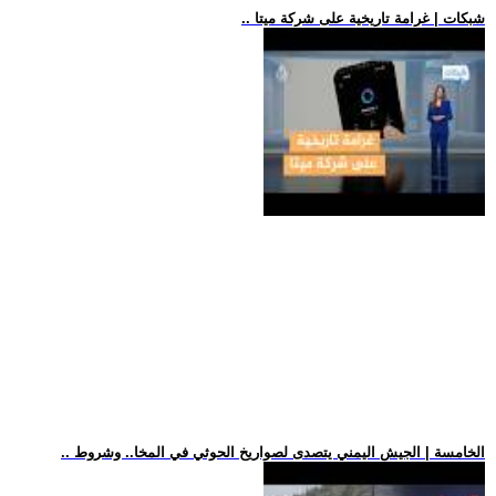
.. شبكات | غرامة تاريخية على شركة ميتا
.. الخامسة | الجيش اليمني يتصدى لصواريخ الحوثي في المخا.. وشروط