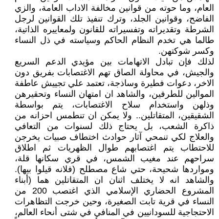
العام، وما حوته من قوانين مخالفة الاداب العامة، والزي
الفاضح، وقوانين الجلد، وترك تنفيذ تلك القوانين لرجل
الشرطة وتقديراته وتفسيراته للقانون ولمعاييره الذاتية،
طالما هي تخدم النظام الحاكم وسياسته في ذل النساء
وكسر شوكتهن.
لذلك فإن تبادل الاتهامات بين مؤيدي الدعم السريع
والجيش، في محاولة الصاق تهم الاغتصابات بفريق دون
الاخر، دعوات فطيرة وساذجة، تعتمد علي تجييش عاطفة
الموالين للطرفين، والشاهد ان امتهان النساء وتحقيرهن
وذلهن واستخدام سلاح الاغتصابات، يتم بواسطة
الشقيقين، المتقاتلين.. ولا يمكن ان تنطمس احزانه من
ذاكرة الشعب، بل يحتاج ذلك لسنوات من التعافي
والعلاج لكي تنمحي آثار حوادث اختطاف صبيات يخرجن
للاحتطاب يتم اغتصابهم طوال الظهريات ثم اطلاق
سراحهم عند مغيب الشمس، في قري سكانها قلة،
ومواردها شحيحة، حتي شاع مصطلح (فلانه قيلوا بيها).
والشاهد انه لا يختلف اثنان ان المتقاتلين هما (أبناء
المشروع الحضاري الإسلامي الذي اغتصب 200 من
النساء في قرية تابت الصغيرة، وحين خرجت التظاهرات
الاحتجاجية للسودانيين في المنافي في شتى أنحاء العالم،