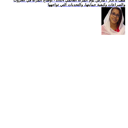
ملف 8 اذار / مارس يوم المراة العالمي 2024 - أوضاع المرأة في الحروب
والصراعات وكيفية حمايتها، والتحديات التي تواجهها