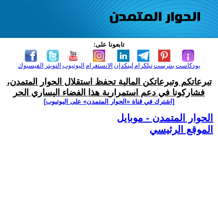
تابعونا على:
بودكاست
بنترست
تيلكرام
لينكدإن
الانستغرام
اليوتيوب
التويتر
الفيسبوك
تبرعاتكم وتبرعاتكن المالية تحفظ استقلال الحوار المتمدن،
فشاركونا في دعم استمرارية هذا الفضاء اليساري الحر
[اشترك في قناة ‫«الحوار المتمدن» على اليوتيوب]
الحوار المتمدن - موبايل
الموقع الرئيسي