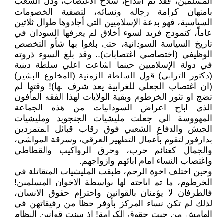
المسلمين، فقد تم ابتداع، سلاح الاغتصاب، وذل الشعب
بامتهان كرامة رجاله ونسائه، لتصفية الخصومات
السياسية، فهو بدعة الإسلاميين التي أجادوها طوال ثلاثين
عاماً، كنموذج فريد لسوء أخلاق لم يعرفها السودان في
تاريخ السياسة السودانية، حتى بلغوا بها شأو التخصص
الوظيفي (اختصاصي اغتصابات).. وقد بلغ السوء ذروته
في دولة الإسلاميين حينما اشاعت اعلي سلطة دينية
(دكتور الترابي) قول السلطة الزمنية (المخلوع البشير)
(ان اغتصاب الجعلي للغرابية يعد شرف لها)! وقتها لم
تضج او تثور الخرطوم وبقية الولايات لهذا الفقه المأفون
الذي اباح اعراض السودانيات من هذه الجماعة
المهووسة الي جعلت مليشيات الجنجويد ومليشيات
الجيش والدفاع الشعبي فوق رقاب قبائل المتمردين
بدارفور لتقوم بأعمال التطهير العرقي، وسرقة المواشي،
والجمال كغنائم حرب، وحرق الرواكيب والقطاطي
واغتصاب النساء امام ابائهم وازواجهم.
وحين اختلف اخوة الرحم، طبقت المليشيات المتقاتلة في
الخرطوم، ما تم اباحته لها بواسطة الاخوان المسلمين!
فالطرفان لا يؤمنان بالقوانين واحترام حقوق الانسان،
لذلك لم تكن نساء المركز بأوفر حظاً من رفيقاتهن في
الهامش من حيث حقوق الكرامة! اذ سنت قوانين النظام