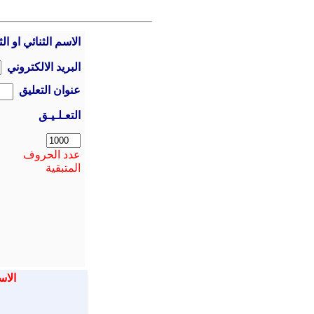
الاسم الثنائي او الث
البريد الالكتروني
عنوان التعليق
التعـلـيـق
عدد الحروف
المتبقية
الاس