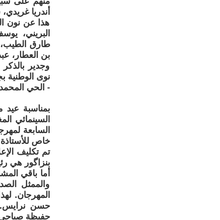
منهم على سبيل
أندريا غريدي،
هذا عن نون ال
البريني، يوس
طارق الطيب، م
بن العطار، عبد 
وجدير بالذكر 
نوى الوطنية ب
- الحي المحمدي
بمناسبة عيد م
السينمائي الم
السابعة لمهرجا
خاص للأستاذة 
تم تكليف الإع
بنزاگور هي رئي
أما باقي المشا
والممثل الصد
المهرجان. لهذا
حسن نرايس. وا
حفيظة صباحي