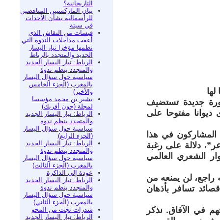
التاريخانية؟
بيان الماركسيين المناهضين
للرأسمالية بشأن الأحداث
في سبتة
قبسات من النقاش الذي
أعقب مداخلات الندوة التي
نظمها مؤخرا تيار اليسار
الجديد والمتجدد بالرباط
الرباط: تيار اليسار الجديد
والمتجدد ينظم ندوة
سياسية حول سؤال اليسار
بالمغرب (الجزء الخامس
لها
والأخير)
بشير بن محمد مؤسسا
 دورة جديدة تستضيف
لمجلة (جون أفريك)
ديوانا مفتوحا على
الرباط: تيار اليسار الجديد
والمتجدد ينظم ندوة
سياسية حول سؤال اليسار
متدة بين 7 و10 ماي المقبل. أما المشاركون في هذا
(الجزء الرابع)
الرباط: تيار اليسار الجديد
”، دلالة على رغبة
والمتجدد ينظم ندوة
ار الشعري العالمي
سياسية حول سؤال اليسار
بالمغرب (الجزء الثالث)
عودة إلى الذاكرة
راجع، لن يمنعه من
الرباط: تيار اليسار الجديد
والمتجدد ينظم ندوة
صائد تسافر بأذهان
سياسية حول سؤال اليسار
بالمغرب (الجزء الثاني)
م في الآفاق. نذكر
شذرات نجت من المحو
الرباط: تيار اليسار الجديد