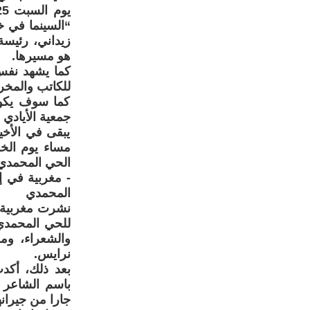
“السينما في خ
زيداني، رئيسة
هو مسيرها.
كما يشهد نفس 
للكاتب والمخر
كما سوف يكون
جمعية الأيادي
يبقى في الأخي
الحي المحمدي 
- مغربية في إ
المحمدي
نشرت مغربية م
للحي المحمدي 
والشعراء، ومع
نرايس.
بعد ذلك، أكدت
باسم الشاعر م
جارا من جيرانه