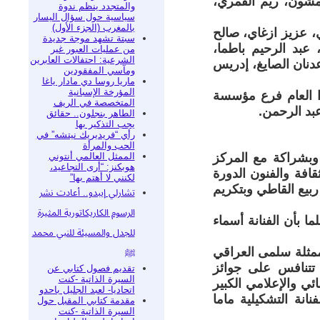
مشون، ريم القمري،
والمتجدد ينظم ندوة
سياسية حول سؤال اليسار
بالمغرب (الجزء الأول)
، عزيز ازغاي، صالح
سبتة تشهد موجة جديدة
عبد الرحيم باطما،
من عمليات العبور غير
الشرعية: احتفالات العابرين
دنان الصايغ، إدريس
ومآسي المفقودين
ماريا روسا دي مادار ياغا
المؤرخة الإسبانية
هذا العام فرع مؤسسة
المتخصصة في الريف
بد الرحمن.
الطاهر بنجلون.. حقائق
يجب التذكير بها
رأي “فريديريك نيتشه” في
الحب والمرأة
الممثل العالمي أنتوني
وبشراكة مع المركز
هوبكنز: “أرى التجاعيد،
افة والفنون الدورة
لكنني لا أهتم بها”
ربيع القاطي وبتكريم
تشارلي إيبدو.. أعادت نشر
الرسوم الكاريكاتورية المثيرة
 بأن الفنانة أسماء
للجدل والمسيئة للنبي محمد
لممثلة سلمى العراقي
ﷺ
تتنافس على جوائز
تقديم فصول كتابي عن
السيرة الذاتية -كنت
ئي والإعلامي الكبير
اتحاديا- لعبد الجليل باحدو
انة التشكيلية ماما
مقدمة كتابي المقبل حول
السيرة الذاتية -كنت