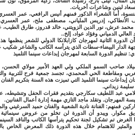
 المثال، ليلى بارع، رشيدة الشائك، زكية المرموق، نون ش
 سعاد لبنين وشاعرات أخريات.
نسوة، أما الشعراء الذكور فمنهم أنيس الرافعي، عمر العسري
ف الأنطاكي، إدريس الملياني، مصطفى ملح، عمر العسري، 
حمد عرش، نور الدين الزويتني، خالد قدروز، طارق الطيب، ع
العالي الدمياني وفؤاد عواد، إلخ..
أن الدورة الثانية لمهرجان كازابلانكا الدولي للشعر ينظمها 
جهة الدار البيضاء-سطات الذي يترأسه الكاتب والشاعر شكيب ع
: تنظيم الدورة السابعة لمهرجان إبداعات سينما التلميذ
يلاد صاحب السمو الملكي ولي العهد الأمير مولاي الحسن، 
غربي ومقاطعة الحي المحمدي، تجسد جمعية فرح للتربية والثق
ن إبداعات سينما التلميذ التي تميزت هذه السنة بتكريم الفنان 
سليمة زيداني.
لامي عبد اللطيف سكارجي بتقديم فقرات الحفل وتنشيطه، علما
سة المهرجان. وتقلد ماجد التازي مهمة إدارة أعمال الفنانين.
ركين فمنهم: الفنانة نادية الشعبية والفنان حميد السرغيني وا
يق مكوار. ويبدو أن الدورة لن تخلو من عروض سينمائية 
 الغرض تم تشكيل لجنة تحكيم يترأسها الكاتب والناقد السينما
لمثير للاهتمام خلال هذه الدورة ذلك المعرض الخاص بالفن
.