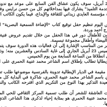
يوم السبت 25 أبريل، سوف يكون عشاق الفن السابع على موعد مع ن
دمة التلميذ” يشارك فيها بمداخلاتهم كل من حسن نرايس وف
 مؤسسة العايدي زيداني للثقافة والإبداع، فيما يكون الكات
اليوم تنظيم حفل توقيع كتاب “الإضاءة السمعية البصرية” ا
ج أحمد وردة.
 للأطفال دور في هذا الحفل من خلال تقديم عروض فني
 البيضاء وأطفال مجموعة تبسيمة.
ر من المناسب الإشارة إلى أن فعاليات هذه الدورة سوف يتم 
مساء يوم الخميس 23 أبريل الجاري إلى غاية السادس والعشرين من
انطلاقا من الساعة السابعة من يوم الخميس.
يطاليا تطالب بإطلاق اسم الشاعر محمد عنيبة الحمري على ا
قيمة في الديار الإيطالية تدوينة بالفرنسية موضوعها طلب تس
باسم الشاعر محمد عنيبة الحمري، شاكرة في البداية كل من
يدة التذكير بهذا النوع من التكريم الذي اقترحه الكاتب وال
 العاشقة للشعر أن طلب تسمية المركز الثقافي للحي المحم
حمد عنيبة الحمري هو بمثابة إحياء لذكرى هذا الشاعر، ال
ا.