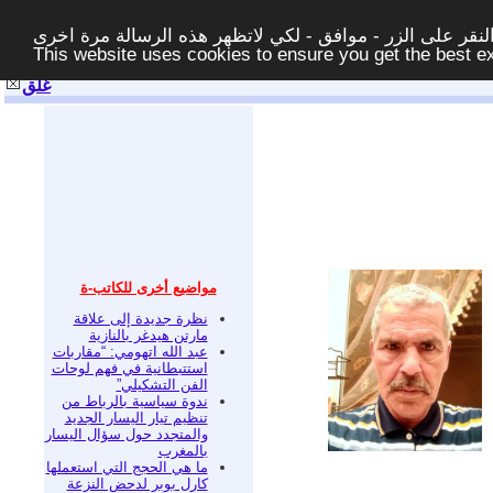
قر على الزر - موافق - لكي لاتظهر هذه الرسالة مرة اخرى -
This website uses cookies to ensure you get the best 
غلق
مواضيع أخرى للكاتب-ة
نظرة جديدة إلى علاقة
مارتن هيدغر بالنازية
عبد الله اتهومي: “مقاربات
استتبطانية في فهم لوحات
الفن التشكيلي”
ندوة سياسية بالرباط من
تنظيم تيار اليسار الجديد
والمتجدد حول سؤال اليسار
بالمغرب
ما هي الحجج التي استعملها
كارل بوبر لدحض النزعة