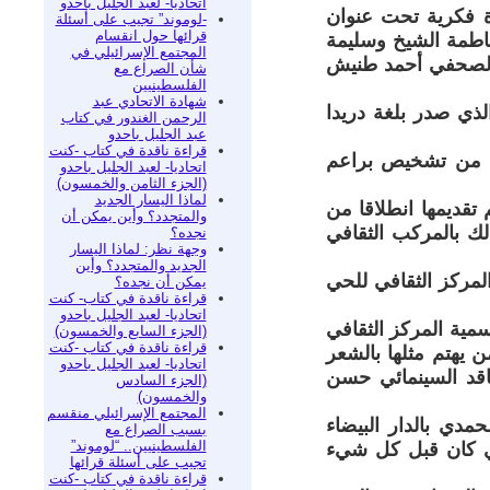
اتحاديا- لعبد الجليل باحدو
دوة فكرية تحت عنوان
-لوموند” تجيب على أسئلة
قرائها حول انقسام
اطمة الشيخ وسليمة
المجتمع الإسرائيلي في
ب الصحفي أحمد طنيش
شأن الصراع مع
الفلسطينيين
شهادة الاتحادي عبد
لذي صدر بلغة دريدا
الرحمن الغندور في كتاب
عبد الجليل باحدو
قراءة ناقدة في كتاب -كنت
ة من تشخيص براعم
اتحاديا- لعبد الجليل باحدو
(الجزء الثامن والخمسون)
لماذا اليسار الجديد
تقديمها انطلاقا من
والمتجدد؟ وأين يمكن أن
ه؛ وذلك بالمركب الثقافي
نجده؟
وجهة نظر: لماذا اليسار
الجديد والمتجدد؟ وأين
لمركز الثقافي للحي
يمكن أن نجده؟
قراءة ناقدة في كتاب- كنت
اتحاديا- لعبد الجليل باحدو
مية المركز الثقافي
(الجزء السابع والخمسون)
قراءة ناقدة في كتاب -كنت
 يهتم مثلها بالشعر
اتحاديا- لعبد الجليل باحدو
ناقد السينمائي حسن
(الجزء السادس
والخمسون)
المجتمع الإسرائيلي منقسم
دي بالدار البيضاء
بسبب الصراع مع
الفلسطينيين.. “لوموند”
ذي كان قبل كل شيء
تجيب على أسئلة قرائها
قراءة ناقدة في كتاب -كنت