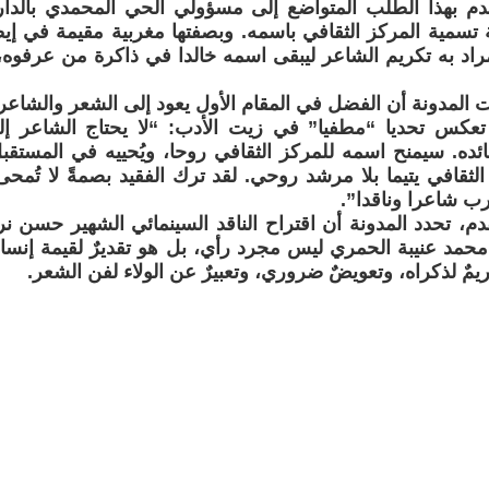
قدم بهذا الطلب المتواضع إلى مسؤولي الحي المحمدي بالدار ا
 تسمية المركز الثقافي باسمه. وبصفتها مغربية مقيمة في إيطا
راد به تكريم الشاعر ليبقى اسمه خالدا في ذاكرة من عرفوه،
 المدونة أن الفضل في المقام الأول يعود إلى الشعر والشاعر
تعكس تحديا “مطفيا” في زيت الأدب: “لا يحتاج الشاعر إ
ئده. سيمنح اسمه للمركز الثقافي روحا، ويُحييه في المستقبل 
 الثقافي يتيما بلا مرشد روحي. لقد ترك الفقيد بصمةً لا تُم
غرب شاعرا وناقدا”.
قدم، تحدد المدونة أن اقتراح الناقد السينمائي الشهير حسن ن
حمد عنيبة الحمري ليس مجرد رأي، بل هو تقديرٌ لقيمة إنسان، 
ريمٌ لذكراه، وتعويضٌ ضروري، وتعبيرٌ عن الولاء لفن الشعر.