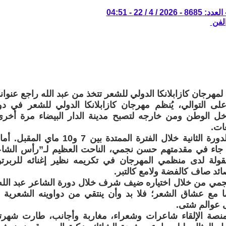
/ 4 / 22 - 04:51
الفن
ة لمهرجان كازابلانكا الدولي للشعر تتخذ من عبد الله راجع عنوانا 
 على التوالي، يُنظم مهرجان كازابلانكا الدولي للشعر في
ل الوطن ومن خارجه لتصبح مدينة الدار البيضاء مرة أخرى 
غات.
سوف تنعقد الدورة الثانية خلال الفترة الم
 جاء في مقدمتهم حسن نجمي، الناحت العظيم لـ”رأس الشاعر
لة لدى منظمي المهرجان في تكريمه نظير إغنائه للربرتو
ئد صاف كالفضة ولامع كالتبر.
مي من خلال اختياره ضيف شرف خلال دورة الشاعر عبد الله 
 مع عشاق الشعر؛ فلا بد وأن ينتقي من دواوينه الشعرية ق
 عوالم شتى.
صة الإلقاء شاعرات وشعراء، مغاربة وأجانب، طارت شهرته