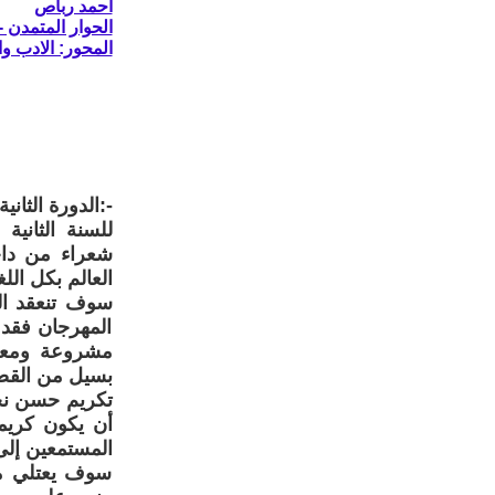
أحمد رباص
الحوار المتمدن - العدد: 8685 - 2026 
المحور: الادب و
-:الدورة الثاني
للسنة الثانية
شعراء من داخ
العالم بكل الل
المهرجان فقد
مشروعة ومعقو
بسيل من القصا
تكريم حسن نج
أن يكون كريما
المستمعين إلى
سوف يعتلي من