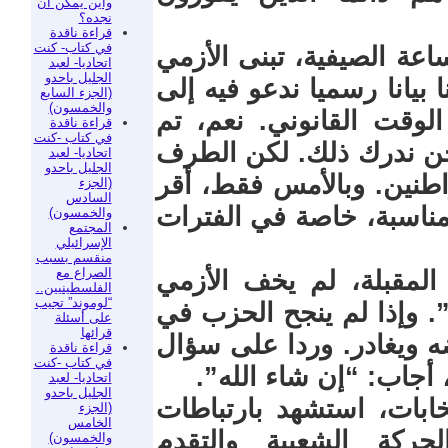
وأين يمكن أن
نجده؟
قراءة ناقدة
في كتاب- كنت
اعة الصيفية، تبنى الأزمي
اتحاديا- لعبد
الجليل باحدو
بيانا رسميا ندعو فيه إلى
(الجزء السابع
والخمسون)
الوقت القانوني. نعم، تم
قراءة ناقدة
في كتاب -كنت
نحن ندرك ذلك. لكن الطرف
اتحاديا- لعبد
الجليل باحدو
طنين. وبالأمس فقط، أقر
(الجزء
السادس
 مناسبة، خاصة في الفترات
والخمسون)
المجتمع
الإسرائيلي
منقسم بسبب
الصراع مع
المقبلة، لم يخف الأزمي
الفلسطينيين..
“لوموند” تجيب
. وإذا لم ينجح الحزب في
على أسئلة
قرائها
ه ويغادر. وردا على سؤال
قراءة ناقدة
في كتاب -كنت
اتحاديا- لعبد
الجليل باحدو
خابات، استشهد بارتباطات
(الجزء
الخامس
حركة الشعبية والتقدم
والخمسون)