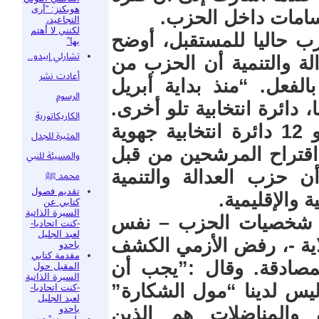
هوبكنز: “أرى
سامات داخل الحزب.
التجاعيد،
لكنني لا أهتم
ب حاليا للمستقبل، أوضح
بها”
تشارلي إيبدو..
الة والتنمية أن الحزب من
أعادت نشر
الفعل. “منذ بداية أبريل
الرسوم
، دائرة انتخابية تلو أخرى.
الكاريكاتورية
ومن أصل 92 دائرة انتخابية محلية و 12 دائرة انتخابية جهوية
المثيرة للجدل
بية. ويتم اقتراح المرشحين من قبل
والمسيئة للنبي
ن حزب العدالة والتنمية
محمد ﷺ
تقديم فصول
 والإقليمية.
كتابي عن
السيرة الذاتية
يد شخصيات الحزب – نفس
-كنت اتحاديا-
لعبد الجليل
ولاية -، رفض الأزمي الكشف
باحدو
مقدمة كتابي
مصادقة. وقال :”يجب أن
المقبل حول
السيرة الذاتية
 ليس لدينا “مول الشكارة”
-كنت اتحاديا-
لعبد الجليل
باحدو
 والمناضلات هم الذين