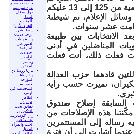
والمتجدد ينظم
إنجازه حتى يتراجع حزب العدالة والتنمية من 125 إلى 13 عليكم
ندوة سياسية
حول سؤال
وسائل الإعلام، تم شيطنة
اليسار
بالمغرب
 دامت عشر سنوات.
(الجزء الأول)
سبتة تشهد
 الانتخابات بين طبيعة
موجة جديدة
من عمليات
العبور غير
ويات المناضلين في أدنى
الشرعية:
احتفالات
نت فعلت ذلك، أنت فعلت
العابرين
ومآسي
المفقودين
ماريا روسا دي
لتين قادهما حزب العدالة
مادار ياغا
المؤرخة
 بنكيران، تميزت حسب رأيه
الإسبانية
المتخصصة في
برى.
الريف
الطاهر
 السابقة إصلاح صندوق
بنجلون..
حقائق يجب
كّنتنا هذه الإصلاحات من
التذكير بها
رأي “فريديريك
نيتشه” في
يه رسالة إلى المستثمرين
الحب والمرأة
الممثل
 عندما أشارت إلى أن فترة
العالمي أنتوني