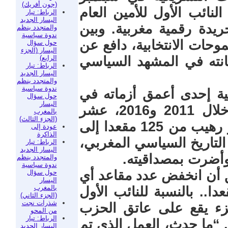
(جون أفريك)
النائب الأول للأمين العام
الرباط: تيار
اليسار الجديد
ريدة رقمية مغربية. وبين
والمتجدد ينظم
ندوة سياسية
وحات الانتخابية، دافع عن
حول سؤال
اليسار (الجزء
الرابع)
انته في المشهد السياسي
الرباط: تيار
اليسار الجديد
والمتجدد ينظم
ندوة سياسية
التنمية إحدى أعمق أزماته في
حول سؤال
اليسار
تاريخه. انتصاران انتخابيان متتاليان خلال 2011 و2016، عشر
بالمغرب
(الجزء الثالث)
سنوات على رأس الحكومة، ثم انهيار رهيب من 125 مقعدا إلى
عودة إلى
الذاكرة
 التاريخ السياسي المغربي،
الرباط: تيار
اليسار الجديد
وأضرت بمصداقيته.
والمتجدد ينظم
ندوة سياسية
 أن انخفض عدد مقاعد أي
حول سؤال
اليسار
بالمغرب
 العالم من 125 إلى 13 مقعدا.. بالنسبة للنائب الأول
(الجزء الثاني)
شذرات نجت
جزء يقع على عاتق الحزب
من المحو
الرباط: تيار
 “ما حدث، العمل الذي تم
اليسار الجديد