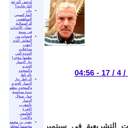
لدحض النزعة
التاريخانية؟
بيان
الماركسيين
المناهضين
للرأسمالية
بشأن الأحداث
في سبتة
قبسات من
النقاش الذي
أعقب
مداخلات
الندوة التي
نظمها مؤخرا
تيار اليسار
الجديد
والمتجدد
بالرباط
الرباط: تيار
اليسار الجديد
والمتجدد ينظم
ندوة سياسية
حول سؤال
اليسار
بالمغرب
(الجزء
الخامس
والأخير)
بشير بن محمد
ت التشريعية في سبتمبر
مؤسسا لمجلة