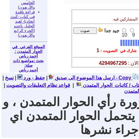
الخامس
والأربعون)
قراءة ناقدة
في كتاب -كنت
 المشاركين فيه
اتحاديا- لعبد
الجليل باحدو
جيد جدا
(الجزء الرابع
10
9
والأربعون)
الموقع الفرعي في
1
شارك في التصويت :
الحوار المتمدن :
أحمد رباص
بحث :مواضيع ذات
لان :
4294967295
صلة:
أحمد رباص
نسخ - Copy
ارسل هذا الموضوع الى صديق
|
حفظ - ورد
|
|
تاب / كاتبات الحوار المتمدن
|
قواعد نظام التعليقات والتصويت
|
لمتمدن
ورة رأي الحوار المتمدن ، و
 يتحمل الحوار المتمدن اي
 جراء نشرها