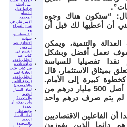
-لوموند” تجيب
على أسئلة
ات”.
قرائها حول
انقسام
ال: “ستكون هناك وجوه
المجتمع
الإسرائيلي في
ني أن أعطيها لك قبل أن
شأن الصراع
مع
الفلسطينيين
شهادة
عدالة والتنمية، ويمكن
الاتحادي عبد
الرحمن
: سوف نعمل أفضل وبشكل
الغندور في
كتاب عبد
قدا تفصيليا للسياسة
الجليل باحدو
قراءة ناقدة
في كتاب -كنت
لق بميثاق الاستثمار، قال
اتحاديا- لعبد
الجليل باحدو
كخطوة كبيرة إلى الأمام.
(الجزء الثامن
والخمسون)
وقلنا إنه جمد الاستثمار الخاص. ومن أصل 500 مليار درهم من
لماذا اليسار
الجديد
، لم يتم صرف درهم واحد
والمتجدد؟
وأين يمكن أن
نجده؟
وجهة نظر:
 أن الفاعلين الاقتصاديين
لماذا اليسار
الجديد
 دائما الذين يفوزون
والمتجدد؟