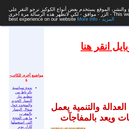
والنشر، الموقع يستخدم بعض أنواع الكوكيز نرجو النقر على
الزر - موافق - لكي لاتظهر هذه الرسالة مرة اخرى - This website uses cookies to ensure you get the
More info - المزيد
best experience on our website
غلق
يل انقر هنا
مواضيع أخرى للكاتب-
ة
ندوة سياسية
بالرباط من
تنظيم تيار
اليسار الجديد
عدالة والتنمية يعمل
والمتجدد حول
سؤال اليسار
بالمغرب
ت ويعد بالمفاجآت
ما هي الحجج
التي استعملها
كارل بوبر