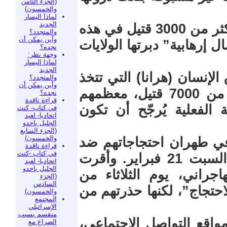
(الجزء الثامن
والخمسون)
لماذا اليسار
الجديد
لكن مسؤولين إيرانيين أقروا بوقوع أكثر من 3000 قتيل في هذه
والمتجدد؟
وأين يمكن أن
إرهابية” دبرتها الولايات
نجده؟
وجهة نظر:
لماذا اليسار
الجديد
لإنسان (هرانا) التي تتخذ
والمتجدد؟
وأين يمكن أن
من الولايات المتحدة مقرًا لها، أكثر من 7000 قتيل، معظمهم
نجده؟
قراءة ناقدة
الفعلية يُرجّح أن تكون
في كتاب- كنت
اتحاديا- لعبد
الجليل باحدو
(الجزء السابع
والخمسون)
في طهران احتجاجاتهم ضد
قراءة ناقدة
في كتاب -كنت
الحكومة منذ استئناف الدراسة يوم السبت 21 فبراير. وأقرت
اتحاديا- لعبد
الجليل باحدو
جراني، يوم الثلاثاء من
(الجزء
السادس
احتجاج”، لكنها حذرتهم من
والخمسون)
المجتمع
الإسرائيلي
منقسم بسبب
اقع التواصل الاجتماعي،
الصراع مع