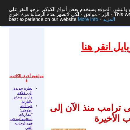
والنشر، الموقع يستخدم بعض أنواع الكوكيز نرجو النقر على
الزر - موافق - لكي لاتظهر هذه الرسالة مرة اخرى - This website uses cookies to ensure you get the
More info - المزيد
best experience on our website
غلق
يل انقر هنا
مواضيع أخرى للكاتب-
ة
نظرة جديدة
إلى علاقة
مارتن هيدغر
بالنازية
لى ترامب منذ الآن إلى
عبد الله
اتهومي:
“مقاربات
ب الأخيرة
استتبطانية في
فهم لوحات
الفن