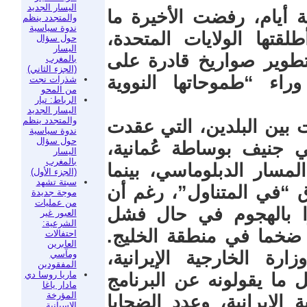
اليسار الجديد
 أيام، رفضت الأخيرة ما
والمتجدد ينظم
ندوة سياسية
لقتها الولايات المتحدة،
حول سؤال
اليسار
تطوير صواريخ قادرة على
بالمغرب
(الجزء الثاني)
اء “طموحاتها النووية
شذرات نجت
من المحو
الرباط: تيار
اليسار الجديد
والمتجدد ينظم
 بين البلدين، التي عقدت
ندوة سياسية
حول سؤال
لماضي في جنيف بوساطة عُمانية،
اليسار
بالمغرب
لمسار الدبلوماسي، بينما
(الجزء الأول)
سبتة تشهد
 “في المتناول”، رغم أن
موجة جديدة
من عمليات
ارا بالهجوم في حال فشل
العبور غير
الشرعية:
ضخما في منطقة الخليج.
احتفالات
العابرين
ة الخارجية الإيرانية،
ومآسي
المفقودين
ماريا روسا دي
ما يقولونه عن البرنامج
مادار ياغا
المؤرخة
ة الإيرانية، وعدد الضحايا
الإسبانية