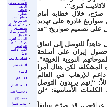
المتخصصة في
 لأكاذيب كبرى”.
الريف
الطاهر
صرّح، خلال خطابه أمام
بنجلون..
حقائق يجب
 صواريخ قادرة على تهديد
التذكير بها
رأي “فريديريك
عمل على تصميم صواريخ “قد
نيتشه” في
الحب والمرأة
الممثل
العالمي أنتوني
هوبكنز: “أرى
جاهداً للتوصل إلى اتفاق
التجاعيد،
لكنني لا أهتم
حصول إيران على أسلحة
بها”
وحاتهم النووية الخبيثة”.
تشارلي إيبدو..
أعادت نشر
لهذه المشكلة، لكن هناك أمرا
الرسوم
داعم للإرهاب في العالم
الكاريكاتورية
اً: “إنهم يريدون التوصل
المثيرة للجدل
 الكلمات الأساسية: “لن
والمسيئة للنبي
محمد ﷺ
تقديم فصول
 عراقجي، قد صرّح سابقاً