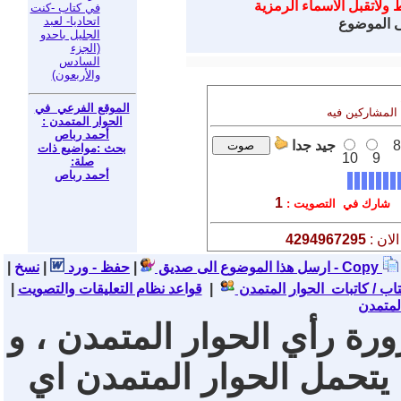
 ولاتقبل الاسماء الرمزية
في كتاب -كنت
اتحاديا- لعبد
ى الموضوع
الجليل باحدو
(الجزء
السادس
والأربعون)
الموقع الفرعي في
 المشاركين فيه
الحوار المتمدن :
أحمد رباص
8
جيد جدا
بحث :مواضيع ذات
10
9
صلة:
أحمد رباص
1
شارك في التصويت :
لان :
4294967295
نسخ - Copy
ارسل هذا الموضوع الى صديق
|
حفظ - ورد
|
|
تاب / كاتبات الحوار المتمدن
|
قواعد نظام التعليقات والتصويت
|
لمتمدن
ورة رأي الحوار المتمدن ، و
 يتحمل الحوار المتمدن اي