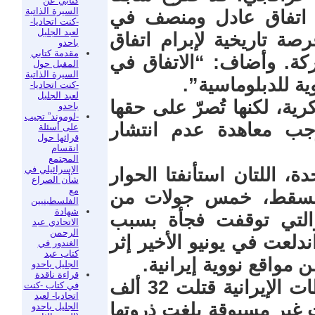
كتابي عن
السيرة الذاتية
ى اتفاق عادل ومنصف في
-كنت اتحاديا-
لعبد الجليل
 تاريخية لإبرام اتفاق
باحدو
مقدمة كتابي
كة. وأضاف: “الاتفاق في
المقبل حول
السيرة الذاتية
ية للدبلوماسية”.
-كنت اتحاديا-
لعبد الجليل
، لكنها تُصرّ على حقها
باحدو
-لوموند” تجيب
جب معاهدة عدم انتشار
على أسئلة
قرائها حول
انقسام
المجتمع
الإسرائيلي في
ة، اللتان استأنفتا الحوار
شأن الصراع
مع
في مسقط، خمس جولات من
الفلسطينيين
شهادة
 والتي توقفت فجأة بسبب
الاتحادي عبد
الرحمن
1 يومًا والتي اندلعت في يونيو الأخير إثر
الغندور في
كتاب عبد
واقع نووية إيرانية.
الجليل باحدو
قراءة ناقدة
كما زعم الرئيس الأمريكي أن السلطات الإيرانية قتلت 32 ألف
في كتاب -كنت
اتحاديا- لعبد
ير مسبوقة بلغت ذروتها
الجليل باحدو