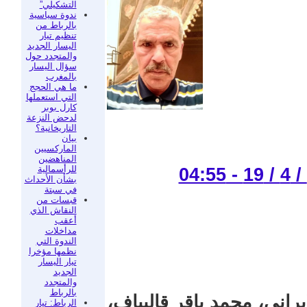
التشكيلي”
ندوة سياسية
بالرباط من
تنظيم تيار
اليسار الجديد
والمتجدد حول
سؤال اليسار
بالمغرب
ما هي الحجج
التي استعملها
كارل بوبر
لدحض النزعة
التاريخانية؟
بيان
الماركسيين
المناهضين
للرأسمالية
بشأن الأحداث
في سبتة
قبسات من
النقاش الذي
أعقب
مداخلات
الندوة التي
نظمها مؤخرا
تيار اليسار
الجديد
والمتجدد
بالرباط
يراني، محمد باقر قاليباف،
الرباط: تيار