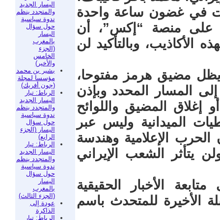
اليسار الجديد
أمريكي أطلق 7 ادعاءات في غضون ساعة واحدة
والمتجدد ينظم
ندوة سياسية
ر على منصة “إكس”، أن
حول سؤال
اليسار
ه الأكاذيب، وبالتأكيد لن
بالمغرب
(الجزء
الخامس
والأخير)
بشير بن محمد
 يظل مضيق هرمز مفتوحا،
مؤسسا لمجلة
(جون أفريك)
إلى المسار المحدد وبإذن
الرباط: تيار
اليسار الجديد
و إغلاق المضيق واللوائح
والمتجدد ينظم
ندوة سياسية
يات الميدانية وليس عبر
حول سؤال
اليسار (الجزء
 الحرب الإعلامية وهندسة
الرابع)
الرباط: تيار
ن يتأثر الشعب الإيراني
اليسار الجديد
والمتجدد ينظم
ندوة سياسية
حول سؤال
اليسار
متابعة الأخبار الحقيقية
بالمغرب
(الجزء الثالث)
ة الأخيرة للمتحدث باسم
عودة إلى
الذاكرة
الرباط: تيار