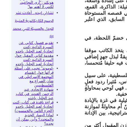
ة على إشادة واسعة،
هوبكنز: “أرى التجاعيد،
لة: الذاكرة، القمع،
لكنني لا أهتم بها”
 في قصصه المستوحاة
تشارلي إيبدو.. أعادت نشر
لسابق، الذي اعتُبر
الرسوم الكاريكاتورية المثيرة
للجدل والمسيئة للنبي محمد
ﷺ
في خضمّ اللحظة، في
تقديم فصول كتابي عن
السيرة الذاتية -كنت
يتخذ الكاتب موقفا
اتحاديا- لعبد الجليل باحدو
مقدمة كتابي المقبل حول
يقةٌ لبذل جهدٍ إضافي
السيرة الذاتية -كنت
فيه حليفا مُتحمسا،
اتحاديا- لعبد الجليل باحدو
-لوموند” تجيب على أسئلة
قرائها حول انقسام
فلسطينية، على سبيل
المجتمع الإسرائيلي في
شأن الصراع مع
، مُثيرا ردود فعلٍ
الفلسطينيين
. فهي تُوحي بمحاولةٍ
شهادة الاتحادي عبد
خفية.
الرحمن الغندور في كتاب
عبد الجليل باحدو
ية في غزة بالإبادة
قراءة ناقدة في كتاب -كنت
أم محاولةٌ لموازنة
اتحاديا- لعبد الجليل باحدو
(الجزء الثامن والخمسون)
اتيجية، بين الإدانة
لماذا اليسار الجديد
والمتجدد؟ وأين يمكن أن
نجده؟
زن المقبول أكثر من