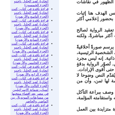
اتحاديا- لعبد الجليل باحدو
ى الظهور في نقاشات
(الجزء الخمسون)
قراءة ناقدة في كتاب -كنت
ليس الهدف هنا إثبات
اتحاديا- لعبد الجليل باحدو
(الجزء التاسع والأربعون)
 بحضور إعلامي أكثر
قراءة ناقدة في كتاب -كنت
اتحاديا- لعبد الجليل باحدو
(الجزء الثامن والأربعون)
عقيد الرواية لصالح
قراءة ناقدة في كتاب- كنت
كثر مباشرةً، ولكنه
اتحاديا- لعبد الجليل باحدو
(الجزء السابع والأربعون)
قراءة ناقدة في كتاب -كنت
رسم صورةً أخلاقيةً
اتحاديا- لعبد الجليل باحدو
(الجزء السادس والأربعون)
د، الشخصية الرئيسية،
قراءة ناقدة في كتاب -كنت
ذاتية. إنه ليس مجرد
اتحاديا- لعبد الجليل باحدو
(الجزء الخامس والأربعون)
ُصوّر الرواية بدقةٍ
قراءة ناقدة في كتاب -كنت
حتى أقوى الإرادات.
اتحاديا- لعبد الجليل باحدو
(الجزء الرابع والأربعون)
ُقدّم النص وضوحا لا
قراءة ناقدة في كتاب -كنت
مة لها ثمن، وأن من
اتحاديا- لعبد الجليل باحدو
(الجزء الثالث والأربعون)
أسباب شماتة الإسرائيليين
ي وصف ببراعة التآكل
في مصر بعد إقصاء منتخبها
واستقامته المؤلمة،
من مسابقات المونديال بين
الماضي والحاضر
قراءة ناقدة في كتاب -كنت
 متزايدة بين العمل
اتحاديا- لعبد الجليل باحدو
(الجزء الثاني والأربعون)