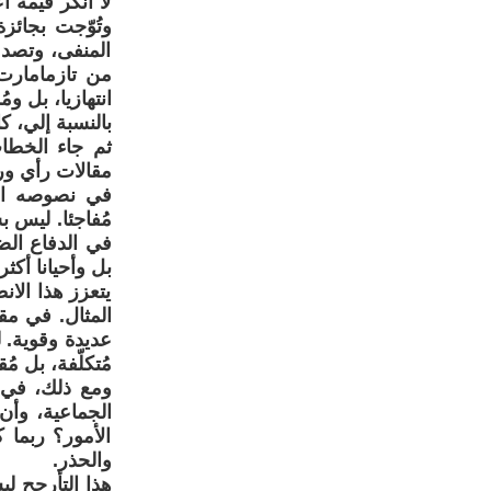
لا أنكر قيمة 
وتُوّجت بجائزة
المنفى، وتصدع
من تازمامارت.
انتهازيا، بل وم
بالنسبة إلي، 
ثم جاء الخطاب
مقالات رأي ورد
في نصوصه الم
مُفاجئا. ليس ب
في الدفاع الض
بل وأحيانا أكث
يتعزز هذا الا
المثال. في مق
عديدة وقوية. ل
مُتكلّفة، بل مُ
ومع ذلك، في س
الجماعية، وأن
الأمور؟ ربما ك
والحذر.
هذا التأرجح ل