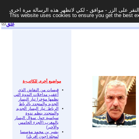
قر على الزر - موافق - لكي لاتظهر هذه الرسالة مرة اخرى -
This website uses cookies to ensure you get the best 
غلق
مواضيع أخرى للكاتب-ة
قبسات من النقاش الذي
أعقب مداخلات الندوة التي
نظمها مؤخرا تيار اليسار
الجديد والمتجدد بالرباط
الرباط: تيار اليسار الجديد
والمتجدد ينظم ندوة
سياسية حول سؤال اليسار
بالمغرب (الجزء الخامس
والأخير)
بشير بن محمد مؤسسا
لمجلة (جون أفريك)