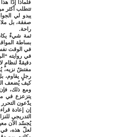
فلماذا إذًا ه
تتطلب أكثر من
يبدو لي الجواب
صفقة، بل ملاح
راحة.
ثمة شيءٌ يكاد
بساطة المواقف
في الوقت نفس
في روايته “ال
دقيقةً لنظامٍ ل
مفتشٌ نزيه، يُ
رجلٍ يقاوم، بل
كيف يُضعف الض
ومع ذلك، فإن م
يتزعزع في ما 
يدّعون التحرر
إن إعادة قراءة
التدريجي للنز
يُجسّد الآن مع
لعلّ هذه، في 
وكاتبه، بين دق