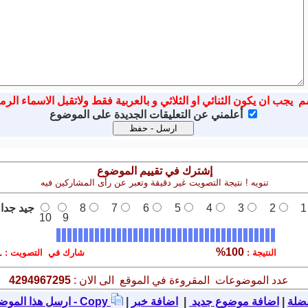
م يجب ان يكون الثنائي او الثلاثي و بالعربية فقط ولاتقبل الاسماء الرم
أعلمني عن التعليقات الجديدة على الموضوع
إشترك في تقييم الموضوع
تنويه ! نتيجة التصويت غير دقيقة وتعبر عن رأى المشاركين فيه
1
2
3
4
5
6
7
8
جيد جدا
10
9
1
100%
النتيجة :
شارك في التصويت :
عدد الموضوعات المقروءة في الموقع الى الان :
4294967295
ضلة
|
اضافة موضوع جديد
|
|
نسخ - Copy
ارسل هذا الموض