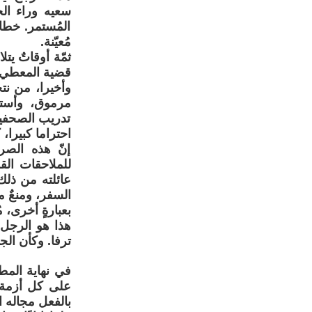
سعيه وراء الح
المُستمر. خطاب
مُعيّنة.
ثمّة أوقاتٌ يت
قضية المعطي م
وأخيرا، من نت
مرموق، وأستا
تدريب الصحفيي
احتراما كبيرا، 
إنّ هذه الصر
للملاحقات القض
عائلته من ذلك
السفر، ومنعٌ م
بعبارةٍ أخرى، 
هذا هو الرجل ا
ترفا. وكأن الج
في نهاية المط
على كل أزمة، 
بالفعل مجاله 