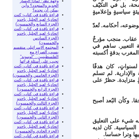
وجهة نظر: لماذا اليسار
حة، بل في التكيّف
الجديد والمتجدد؟ وأين
يمكن أن نجده؟
ةٍ سياسيةٍ وإعلاميةٍ
قراءة ناقدة في كتاب- كنت
اتحاديا- لعبد الجليل باحدو
(الجزء السابع والخمسون)
وضوعه، أحكامه. تُعدّ
قراءة ناقدة في كتاب -كنت
اتحاديا- لعبد الجليل باحدو
(الجزء السادس
ن عقاب. منجب مؤرخٌ
والخمسون)
 التعبير. ساهم في
المجتمع الإسرائيلي منقسم
بسبب الصراع مع
لمغرب بدقةٍ أكسبته
الفلسطينيين.. “لوموند”
تجيب على أسئلة قرائها
نواتٍ، كان هدفًا
قراءة ناقدة في كتاب -كنت
اتحاديا- لعبد الجليل باحدو
 والإدارية. لم تسلم
(الجزء الخامس والخمسون)
 متزايدة. حظرٌ على
قراءة ناقدة في كتاب -كنت
اتحاديا- لعبد الجليل باحدو
(الجزء الرابع والخمسون)
قراءة ناقدة في كتاب -كنت
اتحاديا- لعبد الجليل باحدو
ا. وكأن البُعد أصبح
(الجزء الثالث والخمسون)
قراءة ناقدة في كتاب -كنت
اتحاديا- لعبد الجليل باحدو
(الجزء الثاني والخمسون)
مه شيء على التعليق
قراءة ناقدة في كتاب -كنت
اتحاديا- لعبد الجليل باحدو
السياسية. كان لديه
(الجزء الحادي والخمسون)
ها وترا حساسا.
قراءة ناقدة في كتاب -كنت