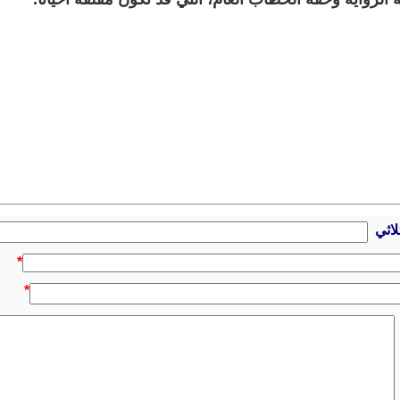
لاثي
*
*