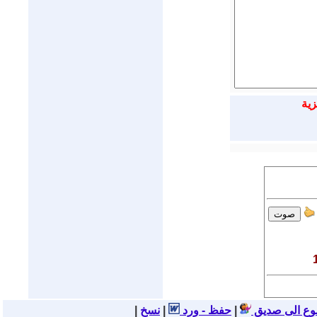
زية
وع الى صديق
|
حفظ - ورد
|
|