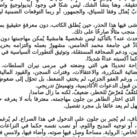
قيقة. وهنا ينشأ الشك. ليس شكا في وجود أيديولوجيةٍ واض
ٌ يُعدّل وفقا للسياق، والجمهور، أو ربما التوقعات الضمنية لبيئ
لاشى فيها هذا الحذر، حين يُطلق الكاتب، دون معرفةٍ حقيقيةٍ بم
نجب مثالًا صارخًا على ذلك.
حدث عنه؟ بالتأكيد ليس شخصيةً هامشيةً يُمكن مهاجمتها دو
ذٌ في جامعة محمد الخامس، مشهورٌ بعمله والتزامه بحرية
ن، ودعم الصحافة المستقلة، وتوثيق التطورات السياسية في ا
كما أكسبته عداءً شديدًا.
احة تحديدًا هي التي وضعته في مرمى نيران السلطات. لس
ائية المتكررة، والاعتقالات، وفترات السجن، والقيود المالية
. ورغم العفو الجزئي، لم يختفِ الضغط، بل تحوّل إلى ضغوطٍ
ن قبول الدعوات الأكاديمية، وتهميشٌ تدريجي.
مُثقّفٌ مُعرّضٌ للخطر، ضعيفٌ، لكنه ما زال صامدا.
لذي اختار الطاهر بن جلون مهاجمته، معترفا بأنه لا يعرفه حق
هل لم يعد عائقا بل مجرد تفصيل.
اف، لم يُجبر بن جلون على الدخول في هذا الصراع. لم يُرغ
أو توجيه المديح واللوم، أو نصب نفسه حكما في النزاعات 
الخاص: الرواية. مساحةٌ وصل فيها صوته، وأضاء فيها، ولامس في