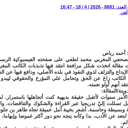
/ 4 / 18 - 16:47
الفن
 أحمد رباص
لصحفي المغربي محمد لطفي على صفحته الفيسبوكية الرسمية
مقالة اتخذت شكل مرافعة انتقد فيها تذبذبات الكاتب المغرب
لإبداع والتزلف لذوي النفوذ في بلده الأصلي، ودافع فيها عن 
 الكاتب زاغ عن الحق وتحامل على المؤرخ والحقوقي ليبدو
قد أنهم أولو نعمته.
ينة/المقالة:
أمر سنوات لأتقبل حقيقة بديهية كنت أتجاهلها باستمرار. لم 
ل تسللت إليّ تدريجيا عبر القراءة والشكوك والتناقضات. وال
ة وبسيطة وحاسمة. أشعر بخيبة أمل عميقة تجاه طاهر بن جلو
ابتعد عن الأدب، بدا وكأنه يتجه نحو دور أكثر غموضا وإبهاما، ي
لم.