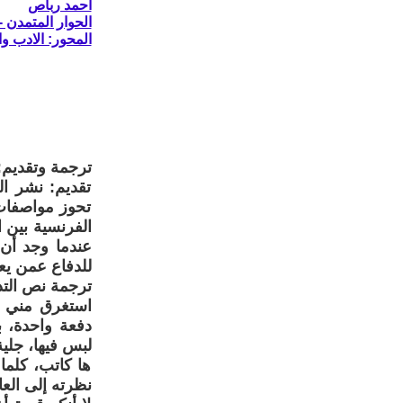
أحمد رباص
الحوار المتمدن - العدد: 8681 - 2026 
المحور: الادب و
ترجمة وتقديم:
تقديم: نشر ا
تحوز مواصفات 
الفرنسية بين ا
عندما وجد أن
للدفاع عمن يعت
ترجمة نص التدو
استغرق مني ال
دفعة واحدة، ب
لبس فيها، جلي
ها كاتب، كلما 
نظرته إلى العا