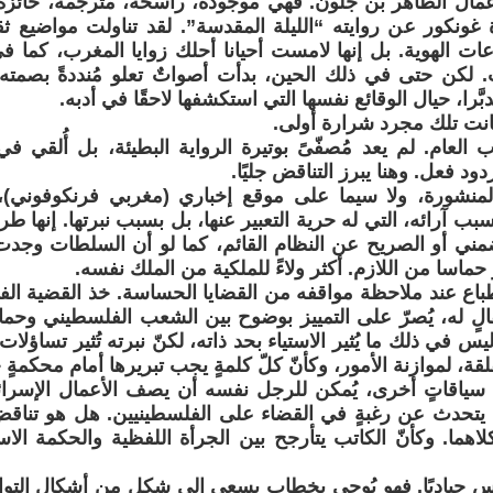
أعمال الطاهر بن جلون. فهي موجودة، راسخة، مترجمة، حائز
 غونكور عن روايته “الليلة المقدسة”. لقد تناولت مواضيع ثقي
ات الهوية. بل إنها لامست أحيانا أحلك زوايا المغرب، كما
 لكن حتى في ذلك الحين، بدأت أصواتٌ تعلو مُنددةً بصمته ا
ُدبَّرا، حيال الوقائع نفسها التي استكشفها لاحقًا في أدبه.
كانت تلك مجرد شرارة أولى.
 العام. لم يعد مُصفّىً بوتيرة الرواية البطيئة، بل أُلقي 
ود فعل. وهنا يبرز التناقض جليًا.
نشورة، ولا سيما على موقع إخباري (مغربي فرنكوفوني)، 
سبب آرائه، التي له حرية التعبير عنها، بل بسبب نبرتها. إنها طر
مني أو الصريح عن النظام القائم، كما لو أن السلطات وجدت 
ر حماسا من اللازم. أكثر ولاءً للملكية من الملك نفسه.
نطباع عند ملاحظة مواقفه من القضايا الحساسة. خذ القضية ال
الٍ له، يُصرّ على التمييز بوضوح بين الشعب الفلسطيني وحماس
يس في ذلك ما يُثير الاستياء بحد ذاته، لكنّ نبرته تُثير تساؤلات
قلقة، لموازنة الأمور، وكأنّ كلّ كلمةٍ يجب تبريرها أمام محكمةٍ 
ياقاتٍ أخرى، يُمكن للرجل نفسه أن يصف الأعمال الإسرائيل
 يتحدث عن رغبةٍ في القضاء على الفلسطينيين. هل هو تناقضٌ 
لاهما. وكأنّ الكاتب يتأرجح بين الجرأة اللفظية والحكمة الاستر
يس حياديًا. فهو يُوحي بخطابٍ يسعى إلى شكلٍ من أشكال التوا