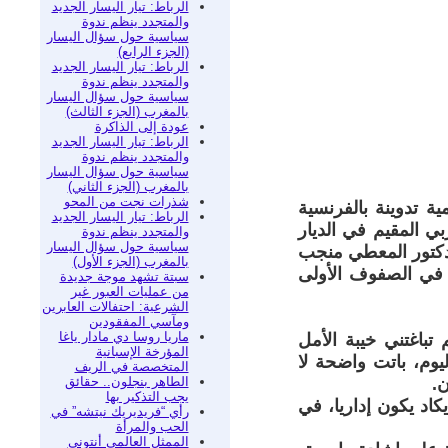
الرباط: تيار اليسار الجديد
والمتجدد ينظم ندوة
سياسية حول سؤال اليسار
(الجزء الرابع)
الرباط: تيار اليسار الجديد
والمتجدد ينظم ندوة
سياسية حول سؤال اليسار
بالمغرب (الجزء الثالث)
عودة إلى الذاكرة
الرباط: تيار اليسار الجديد
والمتجدد ينظم ندوة
سياسية حول سؤال اليسار
بالمغرب (الجزء الثاني)
شذرات نجت من المحو
 تدوينة بالفرنسية
الرباط: تيار اليسار الجديد
ي المقيم في الديار
والمتجدد ينظم ندوة
سياسية حول سؤال اليسار
الدكتور المعطي منجب
بالمغرب (الجزء الأول)
 في الصفوف الأولى
سبتة تشهد موجة جديدة
من عمليات العبور غير
الشرعية: احتفالات العابرين
ومآسي المفقودين
ماريا روسا دي مادار ياغا
تباغتني خيبة الأمل
المؤرخة الإسبانية
يوم، باتت واضحة لا
المتخصصة في الريف
الطاهر بنجلون.. حقائق
ن.
يجب التذكير بها
كاد يكون إداريا، في
رأي “فريديريك نيتشه” في
الحب والمرأة
الممثل العالمي أنتوني