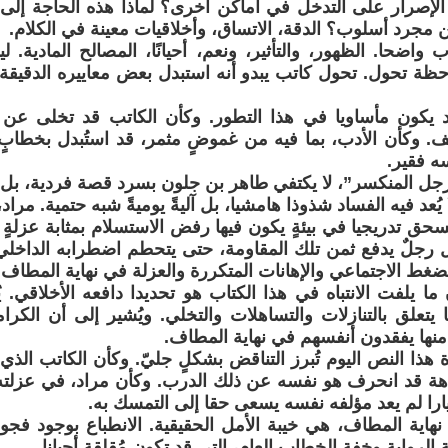
ذا الإصرار على التدخل في أماكن أخرى؟ لماذا هذه الحاجة إل
 مجرد أسلوب؟ الدقة، الاتساق، وأخلاقيات معينة في الكلام.
 واضحا. الظهور، والتأثير، ونعم، أحيانًا، المصالح المادية. 
ظة تحول. تحول كاتب يبدو أنه استبدل بعض معاييره الدقيقة
 يكون مأساويا في هذا التطور. وكأن الكاتب قد تخلى عن ت
. وكأن الأدب، بما فيه من غموضٍ مثمر، قد استُبدل بخطابٍ أ
ه فقير.
رجل المنكسر”، لا يكتفي طاهر بن جلون بسرد قصة فردية، بل ي
ا يُعد فيه الفساد شذوذا هامشيا، بل آليةً يوميةً شبه حتمية. مرا
سحق تدريجيا في بيئةٍ يكون فيها رفض الاستسلام بمثابة عزلةٍ 
 رجلٌ يدفع ثمن تلك المقاومة، حتى يتحطم اضطرابه الداخلي. ت
غط الاجتماعي والإهانات المتكررة والعزلة في نهاية المطاف 
ا يلفت الانتباه في هذا الكتاب هو تحديدا دافعه الأخلاقي. ي
يتعلق بالتنازلات والتساهلات والتخلي. ويُشير إلى أن الكرا
 منها يفقدون أنفسهم في نهاية المطاف.
 هذا النص اليوم تُبرز التناقض بشكلٍ جليّ. وكأن الكاتب الذ
اهة قد انحرف هو نفسه عن ذلك الدرب. وكأن مراد، في عزلته 
يارا لم يعد مؤلفه نفسه يسعى حقا إلى التمسك به.
نهاية المطاف، هي خيبة الأمل الحقيقية. الانطباع بوجود فجوة
ة الرواية وخفة الخطاب العام، التي قد تكون مُقلقة أحيانا.