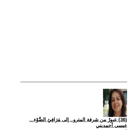
(36) عبورٌ من شرفة المترو.. إلى مَرَافِئِ الضَّوْء...
عيسى أحمديني