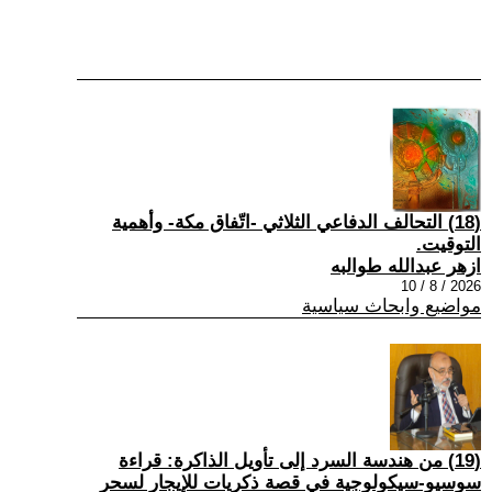
(18) التحالف الدفاعي الثلاثي -اتّفاق مكة- وأهمية
التوقيت.
ازهر عبدالله طوالبه
2026 / 8 / 10
مواضيع وابحاث سياسية
(19) من هندسة السرد إلى تأويل الذاكرة: قراءة
سوسيو-سيكولوجية في قصة ذكريات للإيجار لسحر