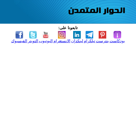
تابعونا على:
بودكاست
بنترست
تيلكرام
لينكدإن
الانستغرام
اليوتيوب
التويتر
الفيسبوك