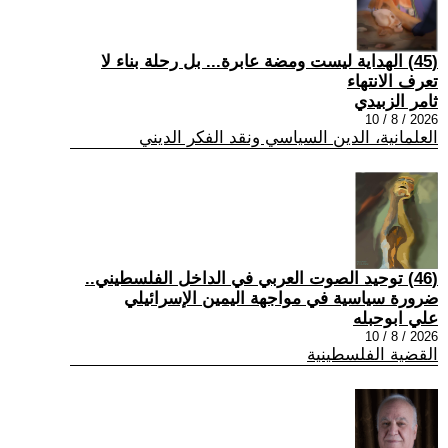
(45) الهداية ليست ومضة عابرة... بل رحلة بناء لا
تعرف الانتهاء
ثامر الزبيدي
2026 / 8 / 10
العلمانية، الدين السياسي ونقد الفكر الديني
(46) توحيد الصوت العربي في الداخل الفلسطيني..
ضرورة سياسية في مواجهة اليمين الإسرائيلي
علي ابوحبله
2026 / 8 / 10
القضية الفلسطينية