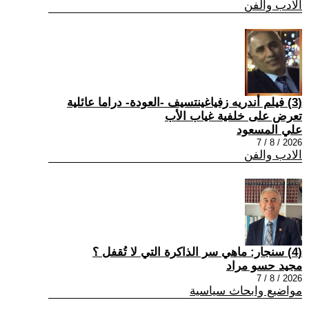
الادب والفن
(3) فيلم أندريه زفياغينتسيف -العودة- دراما عائلية
تعرض على خلفية غياب الأب
علي المسعود
2026 / 8 / 7
الادب والفن
(4) سنجار: ماهي سر الذاكرة التي لا تُقفل ؟
مجيد حسو مراد
2026 / 8 / 7
مواضيع وابحاث سياسية