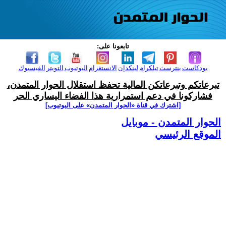
تابعونا على:
بودكاست
بنترست
تيلكرام
لينكدإن
الانستغرام
اليوتيوب
التويتر
الفيسبوك
تبرعاتكم وتبرعاتكن المالية تحفظ استقلال الحوار المتمدن،
فشاركونا في دعم استمرارية هذا الفضاء اليساري الحر
[اشترك في قناة ‫«الحوار المتمدن» على اليوتيوب]
الحوار المتمدن - موبايل
الموقع الرئيسي