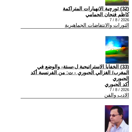
(32) ثورچية الانهيارات المتراكمة
كاظم فنجان الحمامي
2026 / 8 / 7
الثورات والانتفاضات الجماهيرية
(33) الخفايا الاستراتيجية ل-سبتة- والوضع في
المغرب/ الغزالي الجبوري - ت: من الفرنسية أكد
الجبوري
أكد الجبوري
2026 / 8 / 7
الادب والفن