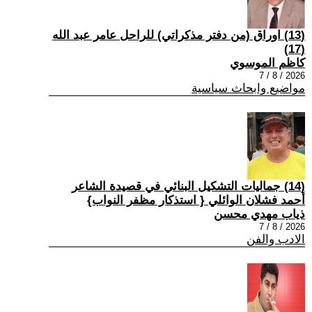
(13) اوراق (من دفتر مذكراتي) للراحل عامر عبد الله
(17)
كاظم الموسوي
2026 / 8 / 7
مواضيع وابحاث سياسية
(14) جماليات التشكيل البنائي في قصيدة الشاعر
أحمد فشلان الوائلي { استذكار مظفر النواب}
ذياب مهدي محسن
2026 / 8 / 7
الادب والفن