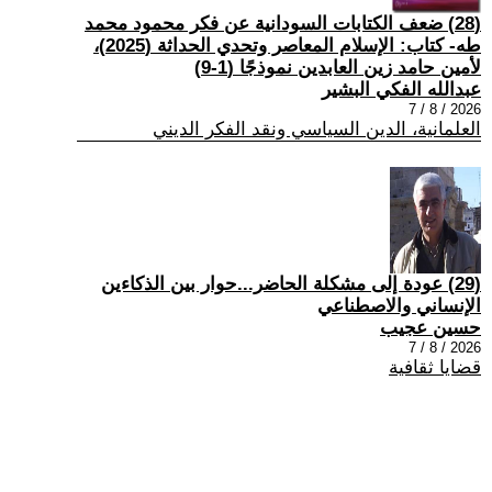
(28) ضعف الكتابات السودانية عن فكر محمود محمد
طه- كتاب: الإسلام المعاصر وتحدي الحداثة (2025)،
لأمين حامد زين العابدين نموذجًا (1-9)
عبدالله الفكي البشير
2026 / 8 / 7
العلمانية، الدين السياسي ونقد الفكر الديني
(29) عودة إلى مشكلة الحاضر...حوار بين الذكاءين
الإنساني والاصطناعي
حسين عجيب
2026 / 8 / 7
قضايا ثقافية