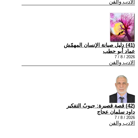
الادب والفن
(41) دليل صيانة الإنسان المهمّش
عماد أبو حطب
2026 / 8 / 7
الادب والفن
(42) قصة قصيرة: جيوبُ التفكير
داود سلمان عجاج
2026 / 8 / 7
الادب والفن