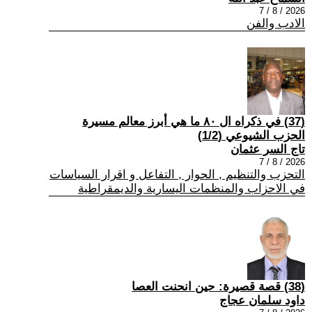
2026 / 8 / 7
الادب والفن
(37) في ذكراه ال ٨٠ ما هي أبرز معالم مسيرة
الحزب الشيوعي (1/2)
تاج السر عثمان
2026 / 8 / 7
التحزب والتنظيم , الحوار , التفاعل و اقرار السياسات
في الاحزاب والمنظمات اليسارية والديمقراطية
(38) قصة قصيرة: حين انحنت العصا
داود سلمان عجاج