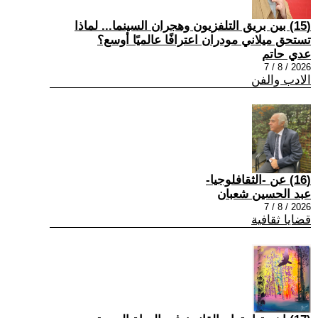
(15) بين بريق التلفزيون وهجران السينما... لماذا
تستحق ميلاني مودران اعترافًا عالميًا أوسع؟
عدي حاتم
2026 / 8 / 7
الادب والفن
(16) عن -الثقافلوجيا-
عبد الحسين شعبان
2026 / 8 / 7
قضايا ثقافية