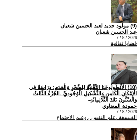
(9) مولود جديد لعبد الحسين شعبان
عبد الحسين شعبان
2026 / 8 / 7
قضايا ثقافية
(10) الْأَنْطُولُوجْيَا التِّقْنِيَّةُ لِلسِّحْرِ وَالْعَدَمِ: دِرَاسَةٌ فِي
الْإِمْكَانِ الْكَامِنِ وَالتَّشْكِيلِ الْوُجُودِيِّ -الجُزْءُ الثَّالِثُ
وَالسِّتُّونَ بَعْدَ الثَّلَاثِمِائَةِ-
حمودة المعناوي
2026 / 8 / 7
الفلسفة ,علم النفس , وعلم الاجتماع