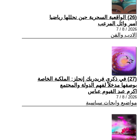
(26) الواقعية السحرية حين نحللها رياضيا
امير وائل المرعب
2026 / 8 / 7
الادب والفن
(27) في ذكرى فريدريك إنجلز: الملكية الخاصة
بوصفها مدخلاً لفهم الدولة والمجتمع
اكرم عبد القيوم عباس
2026 / 8 / 7
مواضيع وابحاث سياسية