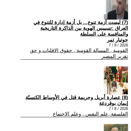
(7) ليست أزمة تنوع... بل أزمة إدارة للتنوع في
العراق :تسييس الهوية بين الذاكرة التاريخية
والمنافسة على السلطة
جوتيار تمر
2026 / 8 / 7
القومية , المسالة القومية , حقوق الاقليات و حق
تقرير المصير
(8) عصارة أبريل وجريمة قتل في الأوساط الكنسيّة
إيمان بوقردغة
2026 / 8 / 7
الفلسفة ,علم النفس , وعلم الاجتماع