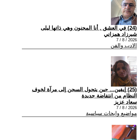
(24) في العشق , أنا المجنون وهي ذاتها ليلى
شيرزاد همزاني
2026 / 8 / 7
الادب والفن
(25) إيفين... حين يتحول السجن إلى مرآة لخوف
النظام من انتفاضة جديدة
سعاد عزيز
2026 / 8 / 7
مواضيع وابحاث سياسية