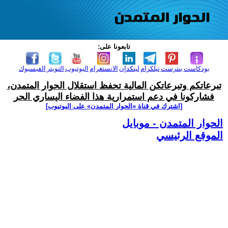
تابعونا على:
بودكاست
بنترست
تيلكرام
لينكدإن
الانستغرام
اليوتيوب
التويتر
الفيسبوك
تبرعاتكم وتبرعاتكن المالية تحفظ استقلال الحوار المتمدن،
فشاركونا في دعم استمرارية هذا الفضاء اليساري الحر
[اشترك في قناة ‫«الحوار المتمدن» على اليوتيوب]
الحوار المتمدن - موبايل
الموقع الرئيسي