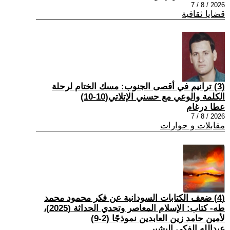
2026 / 8 / 7
قضايا ثقافية
(3) ترانيم في أقصى الجنوب: مسك الختام لرحلة
الكلمة والوعي مع حسني الإتلاتي(10-10)
عطا درغام
2026 / 8 / 7
مقابلات و حوارات
(4) ضعف الكتابات السودانية عن فكر محمود محمد
طه- كتاب: الإسلام المعاصر وتحدي الحداثة (2025)،
لأمين حامد زين العابدين نموذجًا (2-9)
عبدالله الفكي البشير