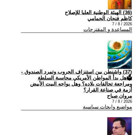
(36) الهيئة الوطنية العليا للإصلاح
كاظم فنجان الحمامي
2026 / 8 / 7
المساعدة و المقترحات
(37) واشنطن بين استنزاف الحروب وتمرد الصندوق -
🗳هل بدأ المواطن الأمريكي محاسبة السلطة
ومراجعة تحالفات بلاده؟ وهل يواجه البيت الأبيض
أزمة في صناعة القرار؟
مروان صباح
2026 / 8 / 7
مواضيع وابحاث سياسية