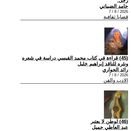
رجل.
حامد الضبياني
2026 / 8 / 7
قضايا ثقافية
(45) قراءة في كتاب محمد القيسي دراسة في شعره
ونثره للناقد إبراهيم خليل
رائد الحواري
2026 / 8 / 7
الادب والفن
(46) لوطن لا يعتبر
عبد العاطي جميل