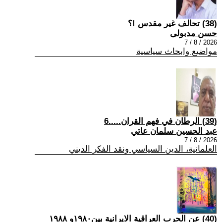
(38) تحالف غير مقدس !؟
حسن مدبولى
2026 / 8 / 7
مواضيع وابحاث سياسية
(39) الرطان في فهم القران.....6
عبد الحسين سلمان عاتي
2026 / 8 / 7
العلمانية، الدين السياسي ونقد الفكر الديني
(40) عن الحرب العراقية الايرانية بين١٩٨٠و ١٩٨٨