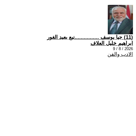
(11) جيا يوسف ................نبع بعيد الغور
ابراهيم خليل العلاف
2026 / 8 / 9
الادب والفن