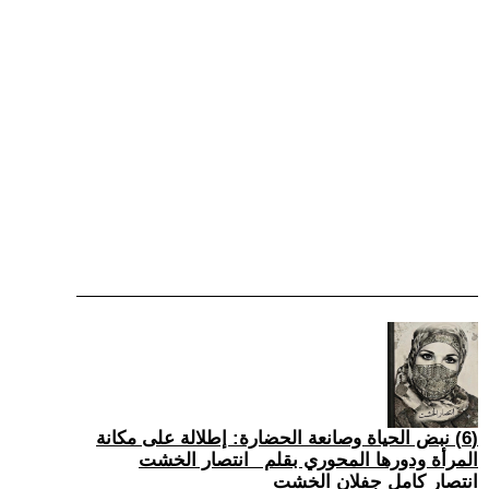
(6) نبض الحياة وصانعة الحضارة: إطلالة على مكانة
المرأة ودورها المحوري بقلم _انتصار الخشت
انتصار كامل جفلان الخشت