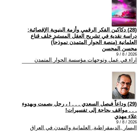
(28) دكاكين الفكر الرقمي وأزمة البنيوية الإقصائية:
دراسة نقدية في تشريح العقل المستبد خلف قناع
العلمانية (منصة الحوار المتمدن نموذجاً)
محسن المحسن
2026 / 8 / 9
اراء في عمل وتوجهات مؤسسة الحوار المتمدن
(29) وداعاً فيصل السعدي . . . ! ، رحل بصمت وبهدوء
. . . مواقف بحاجة إلى تفسيرات!
علاء مهدي
2026 / 8 / 9
اليسار ,الديمقراطية, العلمانية والتمدن في العراق