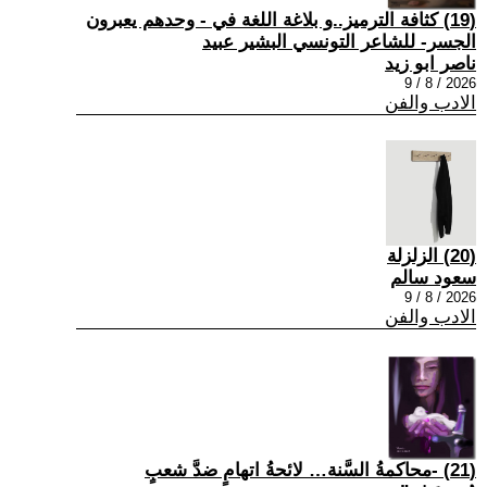
(19) كثافة الترميز..و بلاغة اللغة في - وحدهم يعبرون
الجسر- للشاعر التونسي البشير عبيد
ناصر ابو زيد
2026 / 8 / 9
الادب والفن
(20) الزلزلة
سعود سالم
2026 / 8 / 9
الادب والفن
(21) -محاكمةُ السَّنة… لائحةُ اتهامٍ ضدَّ شعبٍ