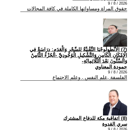
2026 / 8 / 9
حقوق المراة ومساواتها الكاملة في كافة المجالات
(7) الْأَنْطُولُوجْيَا التِّقْنِيَّةُ لِلسِّحْرِ وَالْعَدَمِ: دِرَاسَةٌ فِي
الْإِمْكَانِ الْكَامِنِ وَالتَّشْكِيلِ الْوُجُودِيِّ -الجُزْءُ الثَّامِنُ
وَالسِّتُّونَ بَعْدَ الثَّلَاثِمِائَةِ-
حمودة المعناوي
2026 / 8 / 9
الفلسفة ,علم النفس , وعلم الاجتماع
(8) اتفاقية مكة للدفاع المشترك
سري القدوة
2026 / 8 / 9