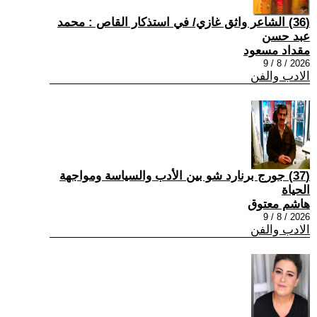
(36) الشاعر واثق غازي/ في استذكار القاص : محمد
عبد حسن
مقداد مسعود
2026 / 8 / 9
الادب والفن
(37) جورج برنارد شو بين الأدب والسياسة ومواجهة
الحياة
هاشم معتوق
2026 / 8 / 9
الادب والفن