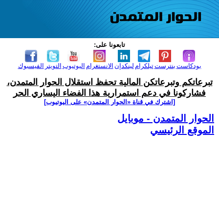
تابعونا على:
بودكاست
بنترست
تيلكرام
لينكدإن
الانستغرام
اليوتيوب
التويتر
الفيسبوك
تبرعاتكم وتبرعاتكن المالية تحفظ استقلال الحوار المتمدن،
فشاركونا في دعم استمرارية هذا الفضاء اليساري الحر
[اشترك في قناة ‫«الحوار المتمدن» على اليوتيوب]
الحوار المتمدن - موبايل
الموقع الرئيسي