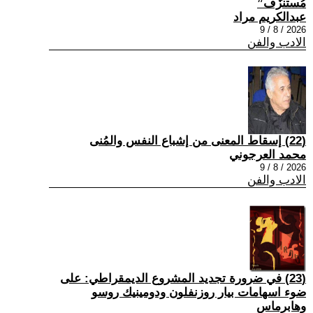
مُستنزَف”
عبدالكريم مراد
2026 / 8 / 9
الادب والفن
(22) إسقاط المعنى من إشباع النفس والمُنى
محمد العرجوني
2026 / 8 / 9
الادب والفن
(23) في ضرورة تجديد المشروع الديمقراطي: على
ضوء اسهامات بيار روزنفلون ودومينيك روسو
وهابرماس