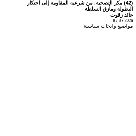
(42) مكر التضحية: من شرعية المقاومة إلى احتكار
البطولة ومأزق السلطة
عائد زقوت
2026 / 8 / 9
مواضيع وابحاث سياسية