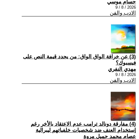
حسام موسي
2026 / 8 / 9
الادب والفن
(3) عن خرافة الواق الواق: من يحدد قيمة النص على
فيسبوك؟
مهدي النفري
2026 / 8 / 9
الادب والفن
(4) مفارقة دونالد ترامب عدم الاعتقاد بالأخر رغم
إستخدام العنف ضد شخصيات خلفياتهم ليبرالية
عصام محمد جميل مروة