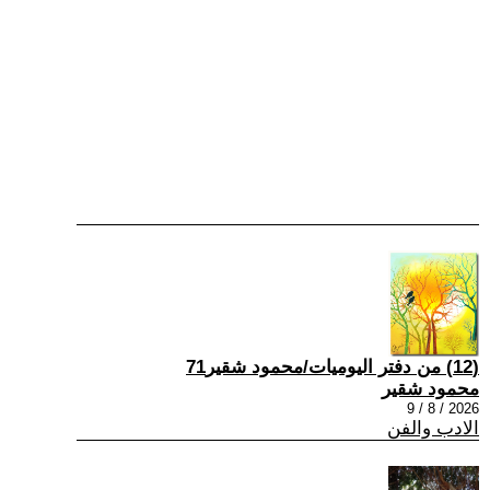
(12) من دفتر اليوميات/محمود شقير71
محمود شقير
2026 / 8 / 9
الادب والفن