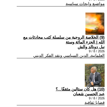
مواضيع وابحاث سياسية
(9) الخلاصة الروحية من سلسلة كتب محادثات مع
الله | الجزء المائة وستة
نيل دونالد والش
2026 / 8 / 9
العلمانية، الدين السياسي ونقد الفكر الديني
(10) هل كان ستالين مثقفًا...؟
عبد الحسين شعبان
2026 / 8 / 9
قضايا ثقافية