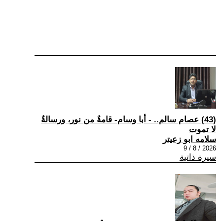
(43) عصام سالم.. - أبا وسام- قامةٌ من نور، ورسالةٌ
لا تموت
سلامه ابو زعيتر
2026 / 8 / 9
سيرة ذاتية