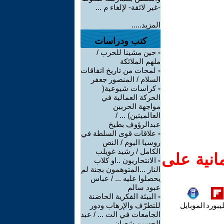
-غير لائقة- لإلغاء م ...
المزيد.....
كتب ودراسات
-
حين مشينا للحرب /
ملهم الملائكة
-
لمحات من تاريخ اتفاقات
السلام / المنصور جعفر
-
كراسات شيوعية(
الحركة العمالية في
مواجهة الحربين
العالميتين) ... /
عبدالرؤوف بطيخ
-
علاقات قوى السلطة في
روسيا اليوم / النص
الكامل / رشيد غويلب
انية على
-
الانتحاريون ..او كلاب
النار ...المتوهمون بجنة لم
يحصلوا عليه ... / عباس
عبود سالم
-
البيئة الفكرية الحاضنة
يبورد
الموبايل
للتطرّف والإرهاب ودور
الجامعات في الت ... / عبد
الحسين شعبان