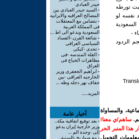
حيدر العبادى
ثبت تورطه
-
السيد حيدر العبادى بين
 نفسه لو
المصالح العراقيه والايرانيه
-
نتضامن مع المعتقلات
 السعودية
فى المملكة العربية
السعودية وندعو الى اط ...
ء -
-
شائعة القرن.-الفساد
م الردود
السياسى العراقى
-
تحدى -كيكى
-
القلة المندسه -فى
مظاهرات الجياع فى
العراق
-
ابراهيم الجعفرى وزير
الخارجيه العراقى -بين
Transl
جفاف نهر دجله وظه ...
المزيد.....
اعية، والمساواة
أخبار عامة
م.
ساهم/ي معنا!
-
بعد توقيع اتفاقية مكة..
وزير خارجية إيران يدعو
رار هذا المنبر الحر
إلى -وحدة الم ...
معلومات التحويل
-
مع صواريخ بالستية..