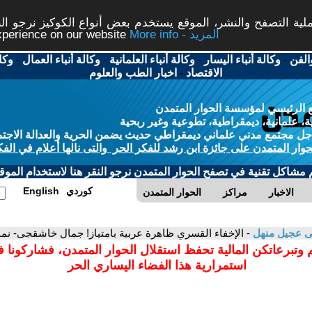
ة التصفح والنشر، الموقع يستخدم بعض أنواع الكوكيز نرجو النق
More info - المزيد
experience on our website
الفن
-
وكالة أنباء اليسار
-
وكالة أنباء العلمانية
-
وكالة أنباء العمال
-
وكا
الاقتصاد
-
اخبار الطب والعلوم
 الرئيسي لمؤسسة الحوار المتمدن
، علمانية، ديمقراطية، تطوعية وغير ربحية
ل مجتمع مدني علماني ديمقراطي حديث يضمن الحرية والعدالة الاجتم
حوار المتمدن على جائزة ابن رشد للفكر الحر والتى نالها أعلام في الفك
م مشاكل تقنية في تصفح الحوار المتمدن نرجو النقر هنا لاستخدام الموقع
كوردي
English
الاخبار
مراكز
الحوار المتمدن
ى عجيل منهل
- الإخفاء القسري ظاهرة عربية بامتياز! جمال خاشقجى- نمو
 وتبرعاتكن المالية تحفظ استقلال الحوار المتمدن، فشاركونا 
استمرارية هذا الفضاء اليساري الحر