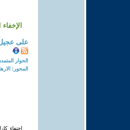
الإخفاء
على عجيل
الحوار المتمدن-العدد: 6022 - 18
المحور: الاره
اختفاء كا