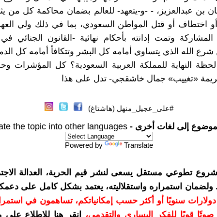
ن بن عبدالعزيز، - -و-يتعهد- للعالم بضمان محاكمة كل من ي
و اختطاف أو قتل المواطن السعودي، بما في ذلك ولي العهد
المشاركة وتمت إدانته بأحكام نهائية -القانون الجنائي في
رع الله الذي يتساوي أمامه كل البشر وتتكافأ أمامه كل الدما
حظة النهاية للمملكة العربية السعودية؟ كل المؤشرات وحج
جريمة «تغييب» جمال خاشقجي- تدل على هذا
#على_عجيل_منهل (هاشتاغ)
موضوع إلى لغات أخرى -
ate the topic into other languages
Powered by
Translate
شروع تطوعي مستقل يسعى لنشر قيم الحرية، العدالة الاجتم
. ولضمان استمراره واستقلاليته، يعتمد بشكل كامل على دعمك
دعمكم بمبلغ 10 دولارات سنويًا أو أكثر حسب إمكانياتكم، تساهمون في استم
وتًا قويًا للفكر اليساري والتقدمي
،
انقر هنا للاطلاع على 