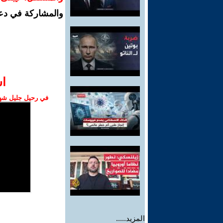
والمشاركة في دع
ا‫
في رحيل جليل شهبا
المزيد.....