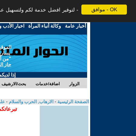
موافق - OK
لتوفير افضل خدمة لكم ولتسهيل عملي
أخبار عامة
-
وكالة أنباء المرأة
-
اخبار الأدب و
الموقع
يسارية
"من أج
حاز ال
إذا لديك
الزوار
اضافة/خدمات
بحث/الارشيف
الصفحة الرئيسية
-
الارهاب, الحرب والسلام
-
عل
تبرعاتكم