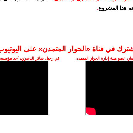
م هذا المشروع
.
شترك في قناة «الحوار المتمدن» على اليوتيوب
ز، عضو هيئة إدارة الحوار المتمدن
في رحيل شاكر الناصري، أحد مؤسسي 