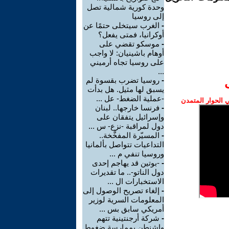
وحدة كورية شمالية تصل
إلى روسيا
-
الغرب سيتخلى حتمًا عن
أوكرانيا، فمتى يفعل؟
-
موسكو تقضي على
أوهام باشينيان: لا واجب
على روسيا تجاه أرميني
...
-
روسيا تضرب بقسوة لم
يسبق لها مثيل. هل بدأت
-عملية الضغط- عل ...
الحوار المتمدن
-
فرنسا خارجها.. لبنان
وإسرائيل يتفقان على
دول لمراقبة -نزع- س ...
-
المسيّرة المفخَّخة..
التداعيات تتواصل بألمانيا
وروسيا تنفي م ...
-
-بوتين قد يهاجم إحدى
دول الناتو-.. ما تقديرات
الاستخبارات ال ...
-
إلغاء تصريح الوصول إلى
المعلومات السرية لوزير
أمريكي سابق بس ...
-
شركة أرجنتينية تتهم
واشنطن بممارسة ضغوط