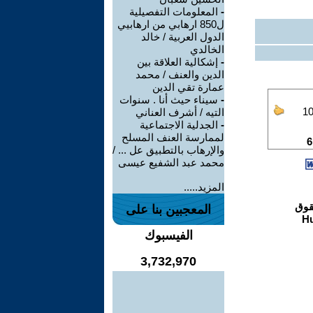
-
المعلومات التفصيلية
ل850 ارهابي من ارهابيي
الدول العربية / خالد
الخالدي
-
إشكالية العلاقة بين
الدين والعنف / محمد
عمارة تقي الدين
-
سيناء حيث أنا . سنوات
التيه / أشرف العناني
-
الجدلية الاجتماعية
لممارسة العنف المسلح
والإرهاب بالتطبيق عل ... /
محمد عبد الشفيع عيسى
المزيد.....
المعجبين بنا على
الفيسبوك
3,732,970