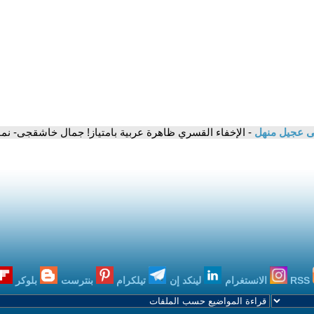
ى عجيل منهل
- الإخفاء القسري ظاهرة عربية بامتياز! جمال خاشقجى- نمو
RSS
الانستغرام
لينكد إن
تيلكرام
بنترست
بلوكر