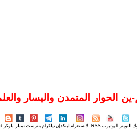
ين الحوار المتمدن واليسار والعلم
وك
التويتر
اليوتيوب
RSS
الانستغرام
لينكدإن
تيلكرام
بنترست
تمبلر
بلوكر
فل