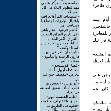
-
جامعة بغداد مركز علمى
ري ظاهرة
مهم لتطوير البلاد فى كل
المجالات
-
استهداف المرأةالعراقيه
ام، بينما
واغتيال البارزات اجتماعيا
وسياسيا امر ...
 خاشقجي،
-
كاظم فرهود --نجم باهى
للمغادرة
- فى تاريخ العراق الحديث
-
العراق -اكثر البلدان
ة في تلك
اكتئابا- مو حزن لكن حزين
-لماذا -وكيف ؟
-
البرلمان العراقى -بين
م المتقدم
هارون الرشيد والمأمون-
بأن لحظة
ومشكلة المياه ا ...
-
قضاء كويسنجق-
بمحافظة اربيل -لماذا
يتعرض -للقصف -من قبل
برهن على
ايرا ...
ة أيام من
-
أبو نواس - الحسن بن
هانئ- لماذا -تقطع -اصابعه
ن كان نجم
فى بغداد
-
اعادة الجنسية ليهود
العراق والاعتراف بحقوهم
ة تماسكها
-خطوة فى الطريق ...
 بأن يخرج
-
الصغير جلال والكبير