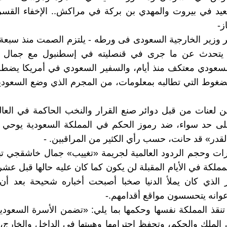
عيد في بيروت والمهدي بن بركة في مراكش.. الإخفاء القس
ز-
ر وزير الخارجية السعودى فى ورطه - يلتزم الصمت منذ سبعة أي
ه يتحدث عن ما جرى في قنصليته في إسطنبول مع جمال
سعودي معتكف منذ أيام، والسفير السعودي في أمريكا يضطر 
ضغوط التي تطالبه بمعلومات، من المجرم الذي وضع السعودي
لعنات من قبل دوائر صنع القرار والنخب الحاكمة في العال
على حد سواء، ضد رموز الحكم في المملكة السعودية يوحي 
لقدر» قد حانت، حسب رأي الكثير من المراقبين. -
ات وحجم الردود العالمية لجريمة «تغييب» جمال خاشقجي ت
ملكة في الأيام المقبلة لن يكون كما كان عليه حالها قبل عشر
ير الذي كان يملأ الدنيا صخبا أصبحت أخباره شحيحة بعد أ
أعوانه يتحسسون مواقع أقدامهم.-
 تنقذ المملكة نفسها وحكمها بما يلي: «تضمن الأسرة السعودي
 الملك والحكم، وتحفظ احترامها وهيبتها في الداخل والخارج،