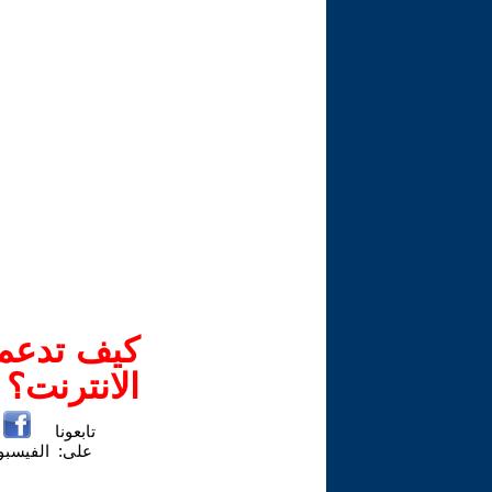
كيف تدعم-
الانترنت؟
تابعونا
على:
الفيسب