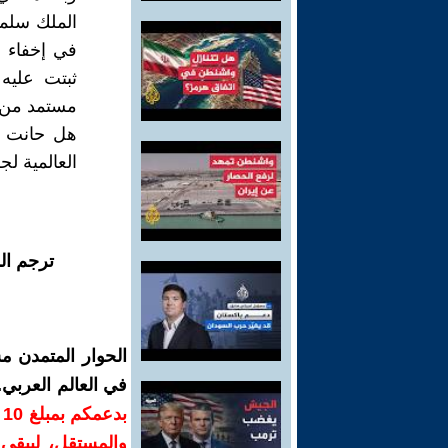
الملك سلما
في إخفاء أ
ثبتت عليه 
مستمد من ش
هل حانت ل
العالمية ل
ترجم ال
الحوار المتمدن م
في العالم العربي
ب
والمستقل، ليبقى ص