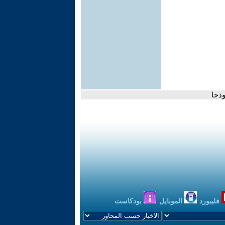
ذجا
فليبورد
الموبايل
بودكاست