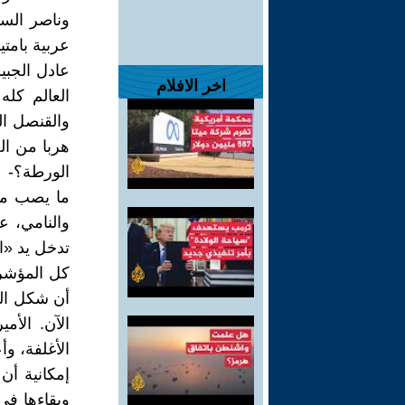
وناصر الس
عربية بامتيا
عادل الجبي
اخر الافلام
العالم كل
والقنصل ال
هربا من ال
الورطة؟-
ما يصب من 
والنامي، 
تدخل يد «ا
كل المؤشر
أن شكل الم
الآن. الأم
الأغلفة، و
إمكانية أن
وبقاءها في