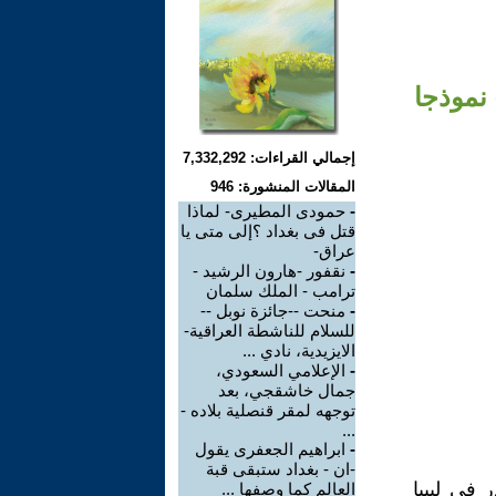
نموذجا
إجمالي القراءات: 7,332,292
المقالات المنشورة: 946
-
حمودى المطيرى- لماذا
قتل فى بغداد ؟إلى متى يا
عراق-
-
نقفور -هارون الرشيد -
ترامب - الملك سلمان
-
منحت --جائزة نوبل --
للسلام للناشطة العراقية-
الايزيدية، نادي ...
-
الإعلامي السعودي،
جمال خاشقجي، بعد
توجهه لمقر قنصلية بلاده -
...
-
ابراهيم الجعفرى يقول
-ان - بغداد ستبقى قبة
في ليبيا
العالم كما وصفها ...