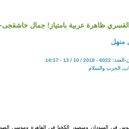
 القسري ظاهرة عربية بامتياز! جمال خاشقجى- 
 منهل
20 / 10 / 13 - 14:17
اب, الحرب والسلام
رلوس في السودان ومنصور الكخيا في القاهرة وموسى الصدر 