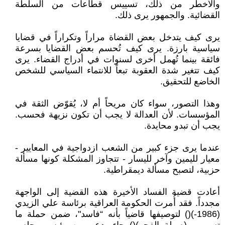
والأخطر من ذلك، تسييس قطاعات من السلطة
القضائية. والجمهور يرى ذلك.
يرى كيف يتدخل بعض القضاة مراراً وتكراراً في قضايا
سياسية بارزة. يرى كيف تُحسم بعض القضايا بسرعة
فائقة بينما تُهمل أخرى لسنوات في أدراج القضاء. يرى
كيف تتغير شدة العقوبة تبعاً للانتماء السياسي للشخص
الخاضع للتحقيق.
وهذا التصور، سواء كان مريحاً أم لا، يُقوّض الثقة في
المؤسسات. لأن العدالة لا يجب أن تكون نزيهة فحسب.
يجب أن تبدو محايدة.
عندما يرى جزء كبير من الشعب ازدواجية في المعايير -
معيار لليمين وآخر لليسار - تتجاوز المشكلة كونها مسألة
حزبية، لتصبح مسألة ديمقراطية.
أعادت قضية الفساد الأخيرة هذه القضية إلى الواجهة
مجدداً. فقد أُمرت الحكومة العراقية برئاسة علي الزيدي
(1986-)() لتوصيفها قاضياً بأنه “فاسد"، ضمن حملة ما