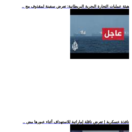
.. هيئة عمليات التجارة البحرية البريطانية: تعرض سفينة لمقذوف مج
.. نافذة عسكرية | تعرض ناقلة إماراتية للاستهداف أثناء عبورها مض