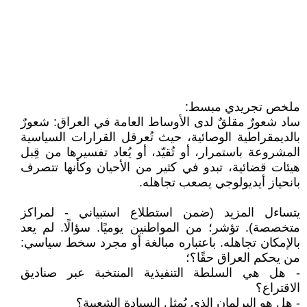
ملخص تجريدي مبسط:
ساد شعورٌ مقلقٌ لدى الأوساط العامة في العراق: شعورٌ
بالديمقراطية الوصائية، حيث تُعرقل القرارات السياسية
المشروعة باستمرار، أو تُقيّد، أو يُعاد تفسيرها من قِبل
هيئات قضائية، تبدو في كثير من الأحيان وكأنها تتصرف
بانحياز أيديولوجي يصعب تجاهله.
يتساءل المزيد (ضمن استطلاع استبياني - لمراكز
متخصصة). تؤشر؛ من المواطنين يوميًا. سؤالًا. لم يعد
بالإمكان تجاهله. باعتباره مبالغة أو مجرد سخط سياسي:
من يحكم العراق حقًا؟؛
- هل هي السلطة التنفيذية المنتخبة عبر صناديق
الاقتراع؟
- هل هو البرلمان الذي يُمثل السيادة الشعبية؟