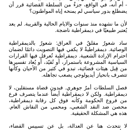
- أم أنه، في الواقع، جزءٌ من السلطة القضائية قرر أن
يضطلع بدور سياسي لم يمنحه إياه المواطنون؟
لأن ما نشهده منذ سنوات والايام الحالية والقريبة. لم يعد
يُعتبر طبيعيًا في ديمقراطية ناضجة.
ساد شعورٌ مقلقٌ في العراق: شعورٌ بالديمقراطية
الوصائية. ديمقراطيةٌ لا يكفي فيها التصويت دائمًا لضمان
احترام الإرادة الشعبية. ديمقراطية تُعرقل فيها القرارات
السياسية المشروعة باستمرار، أو تُقيّد، أو يُعاد تفسيرها
من قِبل هيئات قضائية، تبدو في كثير من الأحيان وكأنها
تتصرف بانحياز أيديولوجي يصعب تجاهله.
فصل السلطات أمرٌ جوهري. فبدون قضاة مستقلين، لا
ديمقراطية. ولكن لا ديمقراطية أيضاً عندما يتصرف فرع
من فروع الحكومة وكأنه فوق كل رقابة ديمقراطية،
محصن ضد النقد الشعبي، ومحمي من النقاش العام.
هذه هي المشكلة الحقيقية.
لا نتحدث هنا عن العدالة، بل عن تسييس القضاء،