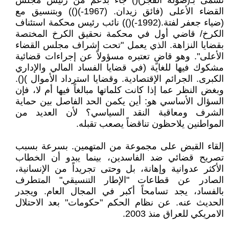
تسمى بـ(صولة الفجر)() جاء بدعم من رئيس مجلس
القضاء الأعلى (فائق زيدان. (1967-)()) وبتنسيق مع
(ضياء جعفر لفتة.(1992-)()) نائب رئيس محكمة استئناف
الكرخ/ قاضي أول في محكمة نحقيق الكرخ المختصة
بقضايا النزاهة. الذي يعمل "تحت إشراف مجلس القضاء
الأعلى". وهو قاضٍ تعتبره مسؤولاً عن إجراءات قضائية
مشكوك فيها للغاية (في قضايا الفساد المالي والإداري
الكبرى. الجرائم الإقتصادية. وقضايا استرداد الأموال )().
وبغض النظر عما إذا كانت كلماتها مبالغاً فيها أم لا، فإن
السؤال الأساسي هو: أين يكمن الحد الفاصل بين حماية
الشرف ومعاقبة النقد السياسي؟ لأن العديد من
المواطنين يلاحظون تناقضاً يصعب تقبله.
إلقاء القبض على مجموعة من المتهمين. بسرعة بسبب
تصريح قضائي ضد الفاسدين، بينما يبدو أن الخطاب
الأكثر عدوانية وإهانة، بل وحتى تجريداً من الإنسانية،
الصادر عن قطاعات "الإطار التنسيقي" المتطرف
بالفساد، يجد تسامحاً أكبر في المجال العام. ويجدر
الحديث عنه. عن نظام الحكم "حكومات" بعد الاحتلال
الامريكي للعراق منذ 2003.