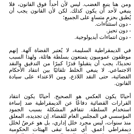
ومن هنا ينبع الغضب. ليس لأن أحداً فوق القانون، فلا
ينبغي لأحد أن يكون كذلك. لكن لأن القانون يجب أن
يُطبق بحزمٍ متساوٍ على الجميع؛
- دون استثناءات.
- دون تحيز.
- دون انتماءات أيديولوجية.
في الديمقراطية السليمة، لا يُعتبر القضاة آلهة. إنهم
موظفون عموميون يتمتعون بسلطة هائلة، ولهذا السبب
تحديدًا، يجب أن يتقبلوا قدرًا كبيرًا من التدقيق والنقد
الاجتماعي. لا ينبغي الخلط تلقائيًا بين انتقاد الأحكام
القضائية، حتى النقد اللاذع، وبين الاعتداء على سيادة
القانون.
أحيانًا يكون العكس هو الصحيح. أحيانًا يكون انتقاد
القرارات القضائية دفاعًا عن الديمقراطية ضد إساءة
استخدام السلطة. تتفاقم المشكلة بسبب الجمود
المؤسسي في المجلس العام للقضاء. إن تجديده، المعلق
منذ سنوات، ليس مجرد خلل إداري، بل هو عرضٌ لخلل
ديمقراطي أعمق. أي عندما تبقى الهيئات الحكومية