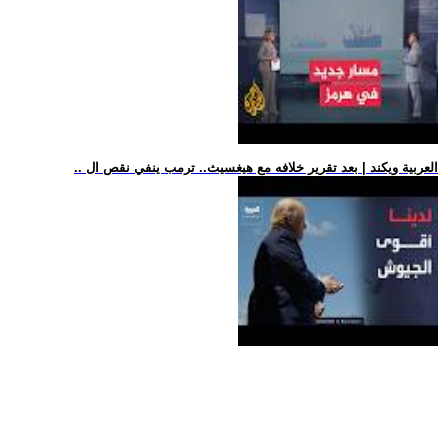
.. العربية ويكند | بعد تقرير خلافه مع هيغسيث.. ترمب ينفي نقص ال