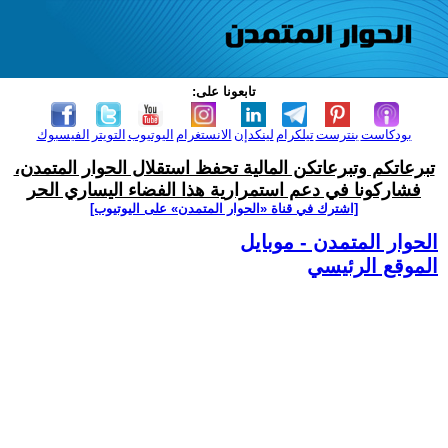
تابعونا على:
بودكاست
بنترست
تيلكرام
لينكدإن
الانستغرام
اليوتيوب
التويتر
الفيسبوك
تبرعاتكم وتبرعاتكن المالية تحفظ استقلال الحوار المتمدن،
فشاركونا في دعم استمرارية هذا الفضاء اليساري الحر
[اشترك في قناة ‫«الحوار المتمدن» على اليوتيوب]
الحوار المتمدن - موبايل
الموقع الرئيسي