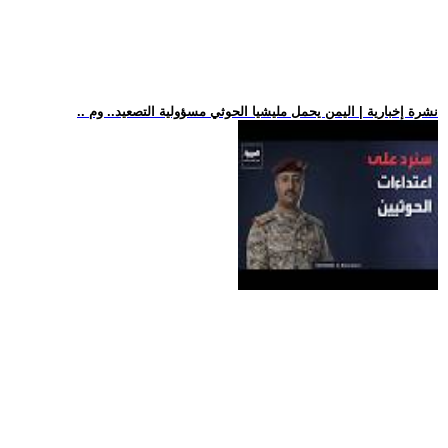
.. نشرة إخبارية | اليمن يحمل مليشيا الحوثي مسؤولية التصعيد.. وم