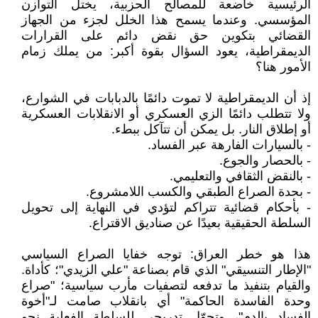
الرئيسية خاضعة للمصالح الحزبية، يختل التوازن
المؤسسي. وعندما يسمح هذا الخلل لجزء من الجهاز
القضائي بتكوين حق نقض دائم على القرارات
الديمقراطية، يعود السؤال بقوة أكبر: من يملك زمام
الأمور هنا؟
إذ أن الديمقراطية لا تموت دائمًا بالدبابات في الشوارع،
ولا تتطلب دائمًا الزي العسكري أو الانقلابات العسكرية
أو إطلاق النار. بل يمكن أن تتآكل ببطء.
- بالسيارات الفارهة عبر الفساد.
- بالحصار والجوع.
- بالنقض الثقافي والتعليمي.
- بحدة الصراع الطبقي والكسب اللامشروع.
- بأحكام قضائية تتراكم لتؤدي في النهاية إلى تحويل
السلطة الحقيقية بعيدًا عن صناديق الاقتراع.
هذا هو خطر العراق: توجه خفايا الصراع السياسي
"الإطار التنسيقي" الذي قام بصناعة "علي الزيدي"؛ كأداة.
والقيام بتنفيذ ما تدفعه لتصفيات مأرب سياسية؛ "صراع
وحدة الفاسدة الحاكمة" أي بانقلاب صامت لـ"أخوة
الفساد بالدم"، وتحوّل تدريجي للسلطة الفعلية نحو