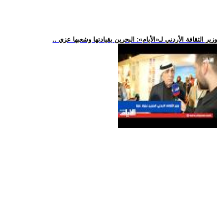
.. وزير الثقافة الأردني لـ«الأيام»: البحرين بقيادتها وشعبها عزي