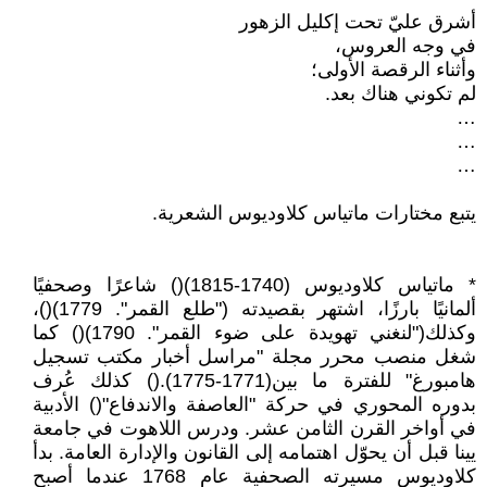
أشرق عليّ تحت إكليل الزهور
في وجه العروس،
وأثناء الرقصة الأولى؛
لم تكوني هناك بعد.
…
…
…
يتبع مختارات ماتياس كلاوديوس الشعرية.
* ماتياس كلاوديوس (1740-1815)() شاعرًا وصحفيًا
ألمانيًا بارزًا، اشتهر بقصيدته ("طلع القمر". 1779)()،
وكذلك("لنغني تهويدة على ضوء القمر". 1790)() كما
شغل منصب محرر مجلة "مراسل أخبار مكتب تسجيل
هامبورغ" للفترة ما بين(1771-1775).() كذلك عُرف
بدوره المحوري في حركة "العاصفة والاندفاع"() الأدبية
في أواخر القرن الثامن عشر. ودرس اللاهوت في جامعة
يينا قبل أن يحوّل اهتمامه إلى القانون والإدارة العامة. بدأ
كلاوديوس مسيرته الصحفية عام 1768 عندما أصبح