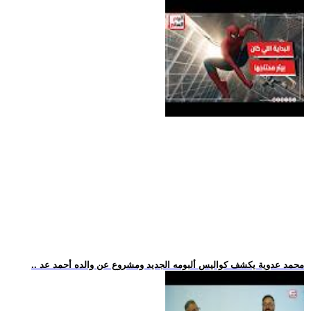
.. محمد عدوية يكشف كواليس ألبومه الجديد ومشروع عن والده أحمد عد