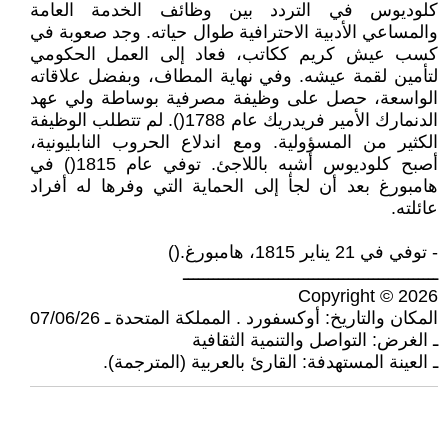
كلوديوس في التردد بين وظائف الخدمة العامة
والمساعي الأدبية الاحترافية طوال حياته. وجد صعوبة في
كسب عيش كريم ككاتب، فعاد إلى العمل الحكومي
لتأمين لقمة عيشه. وفي نهاية المطاف، وبفضل علاقاته
الواسعة، حصل على وظيفة مصرفية بوساطة ولي عهد
الدنمارك الأمير فريدريك عام 1788(). لم تتطلب الوظيفة
الكثير من المسؤولية. ومع اندلاع الحروب النابليونية،
أصبح كلوديوس أشبه باللاجئ. توفي عام 1815() في
هامبورغ بعد أن لجأ إلى الحماية التي وفرها له أفراد
عائلته.
- توفي في 21 يناير 1815، هامبورغ.()
ـــــــــــــــــــــــــــــــــــــــــــــــــــ
Copyright © 2026
المكان والتاريخ: أوكسفورد . المملكة المتحدة ـ 07/06/26
ـ الغرض: التواصل والتنمية الثقافية
ـ العينة المستهدفة: القارئ بالعربية (المترجمة).