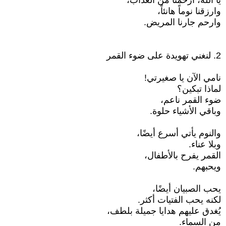
يا الله، ارحمنا من العذاب،
وارزقنا نوماً هانئاً،
وارحم جارنا المريض.
2. لنغني تهويدة على ضوء القمر
نامي الآن يا صغيرتي!
لماذا تبكين؟
ضوء القمر ناعم،
وباقي الأشياء حلوة.
والنوم يأتي أسرع أيضًا،
وبلا عناء.
القمر يفرح بالأطفال،
ويحبهم.
يحب الصبيان أيضًا،
لكنه يحب الفتيات أكثر.
يُغدق عليهم هدايا جميلة بلطف،
من السماء.