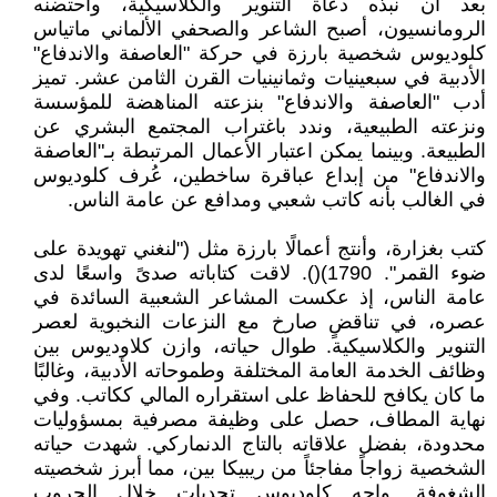
بعد أن نبذه دعاة التنوير والكلاسيكية، واحتضنه
الرومانسيون، أصبح الشاعر والصحفي الألماني ماتياس
كلوديوس شخصية بارزة في حركة "العاصفة والاندفاع"
الأدبية في سبعينيات وثمانينيات القرن الثامن عشر. تميز
أدب "العاصفة والاندفاع" بنزعته المناهضة للمؤسسة
ونزعته الطبيعية، وندد باغتراب المجتمع البشري عن
الطبيعة. وبينما يمكن اعتبار الأعمال المرتبطة بـ"العاصفة
والاندفاع" من إبداع عباقرة ساخطين، عُرف كلوديوس
في الغالب بأنه كاتب شعبي ومدافع عن عامة الناس.
كتب بغزارة، وأنتج أعمالًا بارزة مثل ("لنغني تهويدة على
ضوء القمر". 1790)(). لاقت كتاباته صدىً واسعًا لدى
عامة الناس، إذ عكست المشاعر الشعبية السائدة في
عصره، في تناقضٍ صارخ مع النزعات النخبوية لعصر
التنوير والكلاسيكية. طوال حياته، وازن كلاوديوس بين
وظائف الخدمة العامة المختلفة وطموحاته الأدبية، وغالبًا
ما كان يكافح للحفاظ على استقراره المالي ككاتب. وفي
نهاية المطاف، حصل على وظيفة مصرفية بمسؤوليات
محدودة، بفضل علاقاته بالتاج الدنماركي. شهدت حياته
الشخصية زواجاً مفاجئاً من ريبيكا بين، مما أبرز شخصيته
الشغوفة. واجه كلوديوس تحديات خلال الحروب