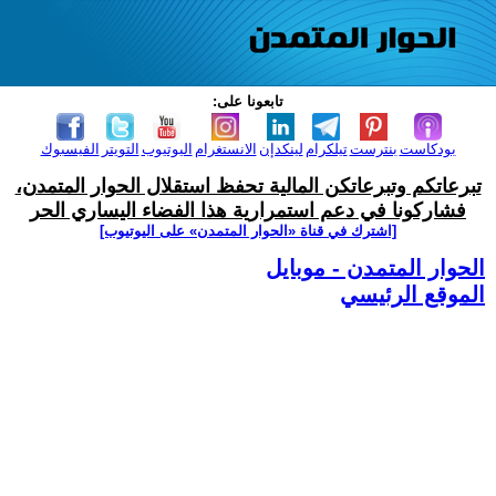
تابعونا على:
بودكاست
بنترست
تيلكرام
لينكدإن
الانستغرام
اليوتيوب
التويتر
الفيسبوك
تبرعاتكم وتبرعاتكن المالية تحفظ استقلال الحوار المتمدن،
فشاركونا في دعم استمرارية هذا الفضاء اليساري الحر
[اشترك في قناة ‫«الحوار المتمدن» على اليوتيوب]
الحوار المتمدن - موبايل
الموقع الرئيسي