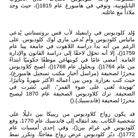
النابليونية، وتوفي في هامبورغ عام 1815()، حيث وجد
ملاذاً مع عائلته.
وُلد كلوديوس في راينفيلد لأب قس بروتستانتي يُدعى
ماتياس كلوديوس وأم تُدعى ماري لوك كلوديوس. على
الرغم من أنه بدأ دراسة اللاهوت في جامعة يينا عام
1759()، إلا أنه تحوّل لاحقًا إلى دراسة القانون والإدارة
العامة. أمضى عامًا في كوبنهاغن موظفًا حكوميًا ابتداءً
من عام 1764(). وبحلول عام 1768()، أصبح كلاوديوس
محررًا لصحيفة (مراسل أخبار مكتب تسجيل هامبورغ)،
حيث كتب بغزارة. ومن بين أعماله الأكثر شهرةً وتأثيرًا،
"تهويدة تُغنى على ضوء القمر"، التي نُشرت في
الصحيفة. ترك كلاوديوس الصحيفة عام 1870 ليصبح
محررًا لصحيفة (فاندسبيك).()
قد يكون زواج كلاوديوس من ريبيكا بين دليلًا على
شخصية الكاتب. بعد انتقاله إلى فاندسبك عام 1770، وقع
كلوديوس في غرام بين()، وفي إحدى أمسيات عام
1772()، دبّر كلوديوس عرض زواج مفاجئًا. وتكرر نمط