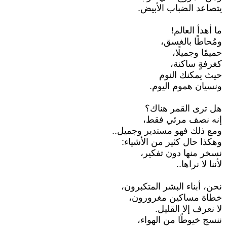
يتصاعد الضباب الأبيض.
ما أهدأ العالم!
ومُحاطًا بالغسق،
حميمًا وجميلًا،
كغرفةٍ ساكنة،
حيث يمكنك النوم
ونسيان هموم اليوم.
هل ترى القمر هناك؟
إنه نصف مرئي فقط،
ومع ذلك فهو مستدير وجميل..
وهكذا حال كثير من الأشياء:
نسخر منها دون تفكير،
لأننا لا نراها..
نحن، أبناء البشر المتكبرون،
خطاة مساكين مغرورون،
لا نعرف إلا القليل.
ننسج خيوطًا من الهواء،