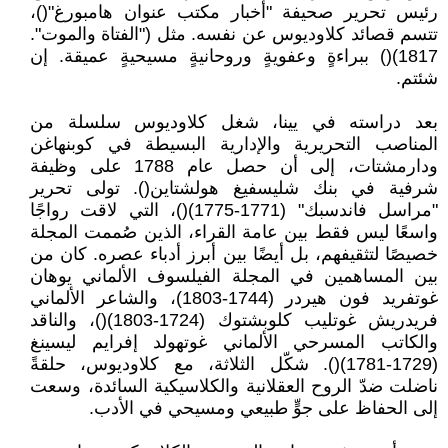
رئيس تحرير صحيفة "أخبار مكتب عنوان هامبورغ"()،
تتسم قصائد كلاوديوس عن نفسه. مثل ("الفتاة والموت".
1817)() ببراءةٍ وعفويةٍ وروحانيةٍ مسيحيةٍ عميقة. إن
شئتم.
بعد دراسته في يينا، شغل كلاوديوس سلسلة من
المناصب التحريرية والإدارية البسيطة في كوبنهاغن
ودارمشتات، إلى أن حصل عام 1788 على وظيفة
شرفية في بنك شليسفيغ هولشتاين(). تولى تحرير
"مراسل فاندسبك" (1771-1775)()، التي لاقت رواجًا
واسعًا ليس فقط بين عامة القراء، الذين صُممت المجلة
خصيصًا لتثقيفهم، بل أيضًا بين أبرز أدباء عصره. كان من
بين المساهمين في المجلة الفيلسوف الألماني يوهان
غوتفريد فون هيردر (1744-1803)، والشاعر الألماني
فريدريش غوتليب كلوبشتوك (1724-1803)()، والناقد
والكاتب المسرحي الألماني غوتهولد إفرايم ليسينغ
(1729-1781)(). شكّل الثلاثة، مع كلاوديوس، حلقةً
ناضلت ضدّ الروح العقلانية والكلاسيكية السائدة، وسعت
إلى الحفاظ على جوٍّ طبيعي ومسيحي في الأدب.