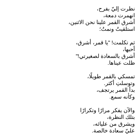
نظرت إليّ بفرح،
انهمرت دمعة،
أشرق القمر علينا نحن الاثنين،
استلقيتُ ونمتُ؛
ثم تكلمت! "يا قمر، أشرق،
أحبها،
أشرق بالسعادة لصغيرتي!"
ظلت عيناها.
تمسكي بالقمر طويلًا،
وتوسلتِ أكثر.
بدأ القمر يرتجف،
وكأنه سمع.
والآن يفكر مرارًا وتكرارًا
بتلك النظرة،
ويشرق من عليائه،
عليّ سعادة خالصة.