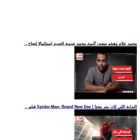
.. محمد علام وهيثم سعيد: ألبوم محمد عدوية الجديد استكمالا لنجاح
.. فيلم Spider-Man: Brand New Day | البداية اللي كان بيتر محتا