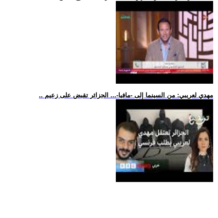
.. مهدي لعريبي: من السينما إلى -مافيا-... الجزائر تقبض على زعيم