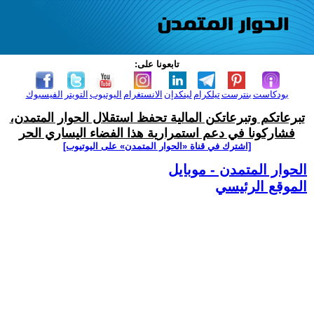
تابعونا على:
بودكاست
بنترست
تيلكرام
لينكدإن
الانستغرام
اليوتيوب
التويتر
الفيسبوك
تبرعاتكم وتبرعاتكن المالية تحفظ استقلال الحوار المتمدن،
فشاركونا في دعم استمرارية هذا الفضاء اليساري الحر
[اشترك في قناة ‫«الحوار المتمدن» على اليوتيوب]
الحوار المتمدن - موبايل
الموقع الرئيسي