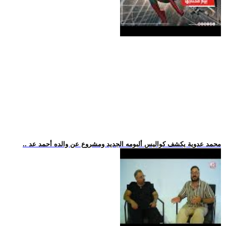
.. محمد عدوية يكشف كواليس ألبومه الجديد ومشروع عن والده أحمد عد