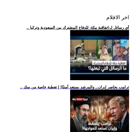
اخر الافلام
.. أي رسائل لـ-اتفاقية مكة- للدفاع المشترك بين السعودية وتركيا
.. ترامب يحاصر إيران.. والمرشد يستعد أمنيًا! | تغطية خاصة من سك