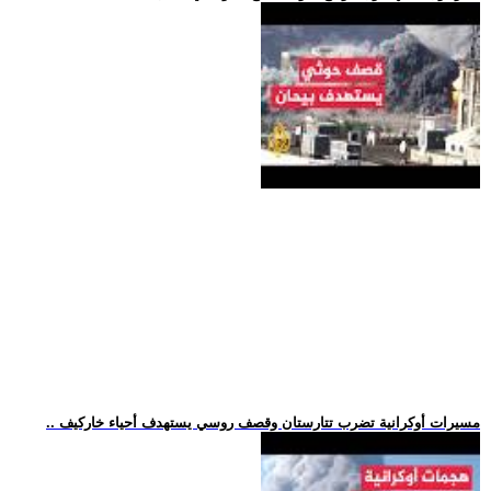
.. مسيرات أوكرانية تضرب تتارستان وقصف روسي يستهدف أحياء خاركيف