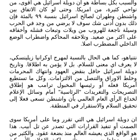
والسبب بكل بساطة هو أن دويلة اسرائيل هي اقوى، من
نواحي كثيرة، من امريكا. وحتى لو كان الاتفاق بين
واشنطن وطهران لصالح اسرائيل بنسبة ٩٩ بالمئة فإن
ذلك بدون أدنى شك سوف لا يرضي من وجد في الحرب
وسيلة ناجعة للهروب من ويلات وتبعات فشله وأخفاقه
على اكثر من صعيد. وتلاحقه المحاكم واضطراب الوضع
الداخلي المضطرب اصلا.
نتنياهو، كما هي الحال بالنسبة لمهرج اوكرانيا زيلينسكي،
لا يعرف اي معنى للسلام. بل لا يؤمن به اطلاقا. وتاريخ
دويلة اسرائيل حافل بنقض العهود وانتهاك المحرمات
وخلط الاوراق والتنصل من الالتزامات. وكل ما تستطيع
أمريكا فعله أو رئيسها المخبول ترامب هو إطلاق
التصريحات والتغريدات "الرئاسية" أمام وسائل الإعلام
لخداع الرأي العام العالمي بأن واشنطن تسعى فعلا إلى
تحقيق السلام والاستقرار في المنطقة.
ان دويلة اسرائيل هي التي تقرر وما على أمريكا سوى
الصمت أو تنفيذ القرارات التي تصدر عن تل أبيب. هذا
هو الواقع الذي يعيشه العالم منذ بضعة عقود. والكثير من