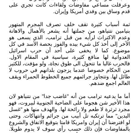
وعرقلت مساعي مفاوضات ولقاءات كانت تجري على
قدم وساق بين وفدي أمريكا وإيران.
ثمة أسباب كثيرة تقف خلف تصرف المجرم المتهور
بنيامين نتنياهو، من جملتها أنه يشعر بالأهمال والاهانة
وعدم الاكتراث لرأيه من قبل ترامب، الذي يسعى هو
الآخر إلى أخذ كل شيء بيده والفوز بحصة الأسد في كل
موضوع. كما لا يخفى على أحد أن حرب اسرائيل
العدوانية لها منافع كثيرة، سياسية في المقام الاول.
فالحرب غالبا ما تتحول الى طوق نجاة، ولو مؤفت، للكثير
من الحكام خصوصا عندما يزجون بلدانهم في حروب لا
طائل لها. وتتجاوز جرائمهم جميع الخطوط الحمراء ويقف
العالم اجمع ضدهم.
أما ما يدعيه ترامب من أنه "غاضب جدا" من نتنياهو لان
هذا الأخير شن هجوما على الضاحية الجنوبية لبيروت، فهو
مجرد ثرثرة لا طعم ولا رائحة لها. والهدف منها هو "غسل
اليدين" مما ترتكبه تل أبيب من جرائم وانتهاكات. وحتى
لو افترضنا أن إيران وامريكا قامتا بتوقيع الاتفاق والشروع
بالمفاوضات فإن ذلك حسب رأي سوف لا يدوم طويلا.