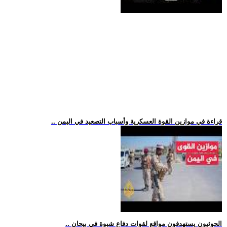
.. قراءة في موازين القوة العسكرية وأسباب التصعيد في اليمن
.. الحوثيون يستهدفون مواقع لقوات دفاع شبوة في بيحان