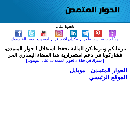
تابعونا على:
بودكاست
بنترست
تيلكرام
لينكدإن
الانستغرام
اليوتيوب
التويتر
الفيسبوك
تبرعاتكم وتبرعاتكن المالية تحفظ استقلال الحوار المتمدن،
فشاركونا في دعم استمرارية هذا الفضاء اليساري الحر
[اشترك في قناة ‫«الحوار المتمدن» على اليوتيوب]
الحوار المتمدن - موبايل
الموقع الرئيسي