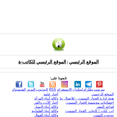
الموقع الرئيسي
الموقع الرئيسي للكاتب-ة
|
تابعونا على:
بنترست
تيلكرام
لينكدإن
الانستغرام
RSS
اليوتيوب
التويتر
الفيسبوك
الموقع الرئيسي
أخبار عامة
هيئة ادارة الحوار المتمدن - للإتصال بنا
وكالة أنباء المرأة
إحصائيات مؤسسة الحوار المتمدن
اخبار الأدب والفن
قواعد النشر
وكالة أنباء اليسار
ابرز كتاب / كاتبات الحوار المتمدن
وكالة أنباء العلمانية
يوتيوب التمدن
وكالة أنباء العمال