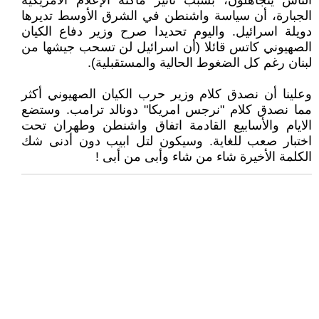
الناس يتجاهلون، بسبب تأثير ماكنة الإعلام الأمريكية
الجبارة، أن سياسة واشنطن في الشرق الأوسط تديرها
دويلة اسرائيل. واليوم تحديدا صرح وزير دفاع الكيان
الصهيوني كاتس قائلا (أن اسرائيل لن تسحب جيشها من
لبنان رغم كل الضغوط الحالية والمستقبلية).
وعلينا أن نصدق كلام وزير حرب الكيان الصهيوني أكثر
مما نصدق كلام "نرجس امريكا" دونالد ترامب. وستضع
الايام والأسابيع القادمة اتفاق واشنطن وطهران تحت
اختبار صعب للغاية. وسيكون لتل ابيب دون أدنى شك
الكلمة الأخيرة شاء من شاء وأبى من أبى !