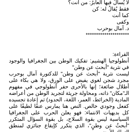
لا يُسألُ فيها العابرُ: من أنت؟
فقط يُقالُ له: كن
كما أنت
وكفى
د. آمال بوحرب
*********************
القراءة:
أنطولوجيا الهشيم: تفكيك الوطن بين الجغرافيا والوجود
في نثرية "أبحث عن وطن"
ليست نثرية "أبحث عن وطن" للدكتورة آمال بوحرب
مجرد شجن لغوي يفيض على الورق، ولا هي بكاء على
أطلال ضائعة؛ إنها بالأحرى حفر أنطولوجي في مفهوم
الـ"مكان" ذاته، ومحاولة جريئة لتجريد الوطن من أعراضه
المادية (الخرائط، العمر، اللغة، الحدود) ثم إعادة تجسيده
كفعل وجودي خالص. النص هنا يمارس عنفًا لطيفًا على
كل بديهيات الانتماء: فهو يعلن الحرب على الجغرافيا
السياسية ليس بقوة السلاح، بل بقوة السؤال المتكرر
"أبحثُ عن وطنٍ"، الذي يتكرر كإيقاع جنائزي لمنطق