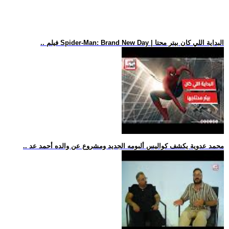
.. فيلم Spider-Man: Brand New Day | البداية اللي كان بيتر محتا
.. محمد عدوية يكشف كواليس ألبومه الجديد ومشروع عن والده أحمد عد