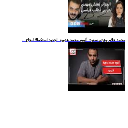
.. محمد علام وهيثم سعيد: ألبوم محمد عدوية الجديد استكمالا لنجاح