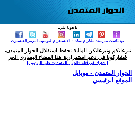
تابعونا على:
بودكاست
بنترست
تيلكرام
لينكدإن
الانستغرام
اليوتيوب
التويتر
الفيسبوك
تبرعاتكم وتبرعاتكن المالية تحفظ استقلال الحوار المتمدن،
فشاركونا في دعم استمرارية هذا الفضاء اليساري الحر
[اشترك في قناة ‫«الحوار المتمدن» على اليوتيوب]
الحوار المتمدن - موبايل
الموقع الرئيسي