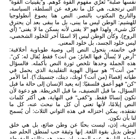
نفسها صلبة" تُعرّي مفهوم القوة كوهم. و"يقينيات القوة"
التي ترتجف، هي كل ما نعرفه عن السلطة، السياسة،
والتاريخ المكتوب بالنصر. النص هنا يصوغ أنطولوجيا
للهشيم: الوطن ليس ما يبنى، بل ما يبقى بعد أن يحترق
كل شيء. ولهذا فهو "لا يفنى لأنه يسكن ما لا يفنى" (أي
الروح). وكأن الوطن ليس إلا اسمًا آخر للخلود الشخصي،
ليس خلود الجسد، بل خلود المعنى.
في خاتمته، يتحول النص إلى وصية طوباوية أخلاقية:
"أرض لا يُسألُ فيها العابرُ: من أنت؟ فقط يُقال له: كن".
هذه الجملة وحدها تلخص ثورة النص بأكمله. فالسؤال
"من أنت؟" هو سؤال الهوية التقليدية الذي يحمل في
طياته إقصاءً (من أنت؟ لونك، دينك، جنسيتك؟). أما الأمر
"كن" فهو أعمق فلسفيًا: إنه يعيد الإنسان إلى حالة ما قبل
السؤال، ما قبل التصنيف، ما قبل الخريطة. هو دعوة لأن
تكون إنسانًا فقط. و"كفى" في النهاية، هي أكثر كلمات
النص إيلامًا، لأنها تعني أن كل ما نبحث عنه، كل ما
نفتقده، يمكن اختزاله في هذه الثواني الثلاث: أن يُسمح
لنا بأن نكون.
النثرية، إذن، ليست بحثًا عن وطن ضائع، بل هي خلق
لوطن بديل بقوة اللغة. إنها وثيقة حب لمنطق الحلم ضد
منطق التاريخ. عيبه الوحيد، إن وجد، هو مثاليته المفرطة