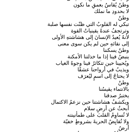
وطنٌ يُقاسُ بعمقِ ما نكون
لا بحدودِ ما نملك
وطنٌ
تبكي له القلوبُ التي ظنّت نفسها صلبة
وترتجفُ عندهُ يقينياتُ القوة
لأنهُ يُعيدُ الإنسانَ إلى هشاشتهِ الأولى
إلى نقائهِ حين لم يكن سوى معنى
وطنٌ يسكننا
ينبضُ فينا إذا ما خذلتنا الأمكنة
ويُحيينا حين تتكاثرُ فينا وجوهُ الغياب
ويذيبُ في أرواحنا عشقًا
لا يحتاجُ إلى اسمٍ ليُعرَف
وطنٌ
بالانتماء يقيسُنا
يختبرُ صدقنا
ويكشفُ هشاشتنا حين نزعمُ الاكتمال
أبحثُ عن أرضِ سلام
لا تُساوِمُ القلبَ على طمأنينته
ولا تُقايِضُ الحريةَ بشروطٍ خفيّة
أرضٌ