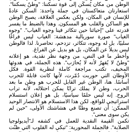
الوطن من مكان يُسكَن إلى قوة تسكننا: "وطنٌ يسكننا".
استعارتان متعاكستان في جملة واحدة: السكن عادةً
للإنسان في المكان، ولكن بعكس العلاقة، يصبح الوطن
هو الساكن والقلب هو المسكون. وهذا بالضبط ما يفسر
قدرته على "إحيائنا حين تتكاثر فينا وجوه الغياب". "وجوه
الغياب" صورة سوريالية مدهشة: الغياب ليس فراغًا
سلبيًا، بل له وجوه، تتكاثر، تزدحم، تحاصرنا. لذا فالوطن
ليس بديلاً عن المكان، بل هو بديل عن الفراغ.
وأخطر ما في النص، من وجهة نظر نقدية، هو إعلانه
"وطنٌ لا يُقهرُ لأنه لا يُحارَب". هذه الجملة، في هدوئها
المخيف، تكتب مراجعة كاملة لنظرية القوة. فكل
الأوطان التي حوربت دُمّرت، لأنها كانت قابلة للحرب
أساسًا. هنا، الوطن غير القابل للحرب هو وطن ما بعد
الحرب، وطن لا يملك ترابًا يمكن احتلاله، لأنه تراب
الروح. إنه ليس حلمًا سياسيًا، بل هو إعلان استسلام
استراتيجي للواقع، لكن هذا الاستسلام هو الانتصار الوحيد
الممكن: أن تصنع وطنًا في هشاشتك الأولى، "حين لم
يكن سوى معنى".
تكمن القيمة النقدية للعمل في كشفه لـ"أيديولوجيا
الصلابة". فالجملة المحورية: "تبكي له القلوب التي ظنّت