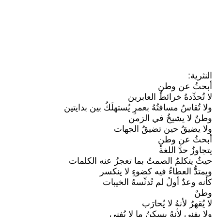
النثرية:
أبحثُ عن وطنٍ
لا تُحدِّدهُ خرائطُ العابرين
ولا تُقاسُ مسافتُهُ بعمرٍ يُستهلَكُ بين بدايتين
وطنٌ لا يشيخُ في الزمن
ولا يضيقُ حين تضيقُ الجهات
أبحثُ عن وطنٍ
يتجاوزُ حدَّ اللغة
حيثُ يتكلمُ الصمتُ بما تعجزُ عنه الكلمات
ويمتدُّ العطاءُ فيه كضوءٍ لا ينكسر
كأنه وعدٌ أولُ لم تُدنِّسهُ الخيبات
وطنٌ
لا يُقهرُ لأنهُ لا يُحارَب
ولا يفنى لأنهُ يسكنُ ما لا يُفنى