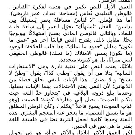
التملك الأرضي.
العمق الأول للنص يكمن في هدمه لفكرة "القياس".
فالوطن التقليدي يُقاس (مساحة، تعداد، عمر تاريخي)،
أما هنا فيُعلن: "لا تُقاسُ مسافتُهُ بعمرٍ يُستهلَكُ بين
بدايتين". الفعل "يُستهلَك" يحوّل العمر إلى سلعة قابلة
للنفاد، وبالتالي فالوطن المادي يصبح استهلاكًا بيولوجيًا
بحتًا. مقابل ذلك، يقترح النص قياسًا آخر هو "عمق ما
نكون" مقابل "حدود ما نملك". هذا قلب للعلاقة: الوجود
(ما نكون) يسبق الامتلاك (ما نملك) فالوطن الحقيقي
ليس ميراثًا، بل هو كينونة متجددة.
بلاغيًا، يعتمد النص على تقنية نادرة وهي "الاستعارات
السالبة" بدلا من أن يقول "وطني كذا"، يقول "وطنٌ لا
يشيخ" و"لا يضيق". هذا الإثبات بالنفي يخلق فضاءً من
اللانهائي؛ لأن النفي يفتح الاحتمالات بينما الإثبات يقفلها.
وعندما يبلغ ذروته البلاغية في "يتجاوز حدَّ اللغة حيث
يتكلم الصمت"، يصل إلى مفارقة كونية: الصمت (وهو
غياب الصوت) يصبح فاعلاً "يتكلم"، وكأن الوطن المطلق
هو ما يسبق التسمية، ما يعجز عنه المعجم البشري. هذه
اللفتة وحدها كافية لجعل النثرية نصًا في فلسفة اللغة
بقدر ما هي نص في الحنين.
لكن العمق الأكثر إيلامًا، والأكثر جرأة، هو في تحويل