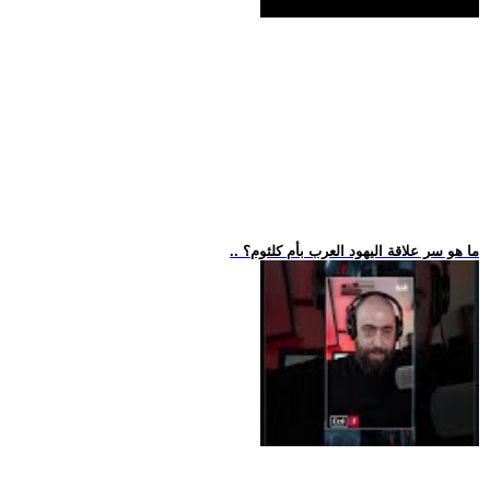
.. ما هو سر علاقة اليهود العرب بأم كلثوم؟