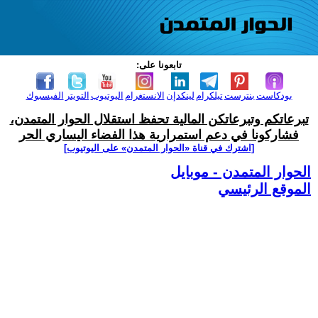
تابعونا على:
بودكاست
بنترست
تيلكرام
لينكدإن
الانستغرام
اليوتيوب
التويتر
الفيسبوك
تبرعاتكم وتبرعاتكن المالية تحفظ استقلال الحوار المتمدن،
فشاركونا في دعم استمرارية هذا الفضاء اليساري الحر
[اشترك في قناة ‫«الحوار المتمدن» على اليوتيوب]
الحوار المتمدن - موبايل
الموقع الرئيسي