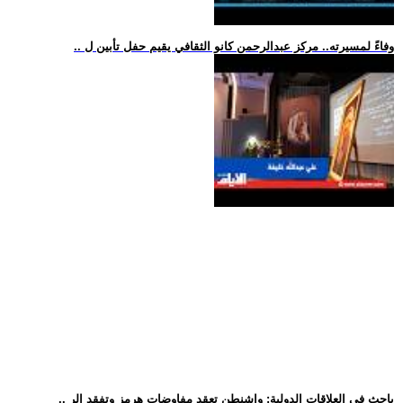
.. وفاءً لمسيرته.. مركز عبدالرحمن كانو الثقافي يقيم حفل تأبين ل
.. باحث في العلاقات الدولية: واشنطن تعقد مفاوضات هرمز وتفقد الر