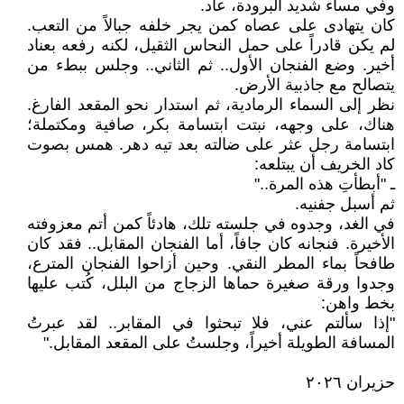
​وفي مساء شديد البرودة، عاد.
كان يتهادى على عصاه كمن يجر خلفه جبالاً من التعب.
لم يكن قادراً على حمل النحاس الثقيل، لكنه رفعه بعناد
أخير. وضع الفنجان الأول.. ثم الثاني.. وجلس ببطء من
يتصالح مع جاذبية الأرض.
​نظر إلى السماء الرمادية، ثم استدار نحو المقعد الفارغ.
هناك، على وجهه، نبتت ابتسامة بكر، صافية ومكتملة؛
ابتسامة رجل عثر على ضالته بعد تيه دهر. همس بصوت
كاد الخريف أن يبتلعه:
ـ "أبطأتِ هذه المرة.."
ثم أسبل جفنيه.
​في الغد، وجدوه في جلسته تلك، هادئاً كمن أتم معزوفته
الأخيرة. فنجانه كان جافاً، أما الفنجان المقابل.. فقد كان
طافحاً بماء المطر النقي. وحين أزاحوا الفنجان المترع،
وجدوا ورقة صغيرة حماها الزجاج من البلل، كُتب عليها
بخط واهن:
"إذا سألتم عني، فلا تبحثوا في المقابر.. لقد عبرتُ
المسافة الطويلة أخيراً، وجلستُ على المقعد المقابل."
حزيران ٢٠٢٦