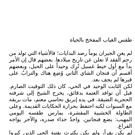
​طقس الغياب المفخخ بالحياة
​لم يعنِ الجيران يوماً رصد البدايات؛ فالأشياء التي تولد من
رحم الفقد لا تعلن عن تاريخ ميلادها. بعضهم قال إن الأمر
بدأ مع أول خيط غسيل تُرِك وحيداً على الحبل، وبعضهم
أقسم أن فنجان الشاي الثاني وُضِع هناك والترابُ على
قبرها لم يجف بعد.
​لكن الثابت الوحيد في الحي، كان ذلك التوقيت الصارم.
قبل أن توافد العتمة بدقائق، يخرج الشيخ إلى شرفته
الحجرية الضيقة. في يده إبريق نحاسي معتم، مات بريقه
مع السنوات لكنه احتفظ بحرارة الحكايات القديمة. وعلى
الطاولة الخشبية المقشرة، يمارس طقسه اليومي
المهيب: يضع فنجانين. واحدٌ حذاء صدره، والآخر يواجه
الفراغ.
​لم يكن يقرأ، ولم يكن يكترث بفتية الحي الذين كبروا