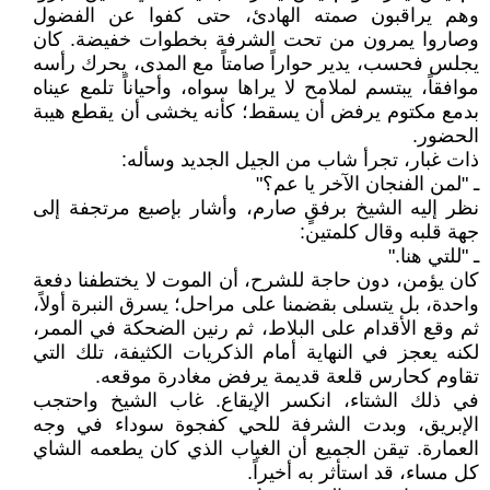
وهم يراقبون صمته الهادئ، حتى كفوا عن الفضول
وصاروا يمرون من تحت الشرفة بخطوات خفيضة. كان
يجلس فحسب، يدير حواراً صامتاً مع المدى، يحرك رأسه
موافقاً، يبتسم لملامح لا يراها سواه، وأحياناً تلمع عيناه
بدمع مكتوم يرفض أن يسقط؛ كأنه يخشى أن يقطع هيبة
الحضور.
​ذات غبار، تجرأ شاب من الجيل الجديد وسأله:
ـ "لمن الفنجان الآخر يا عم؟"
​نظر إليه الشيخ برفقٍ صارم، وأشار بإصبع مرتجفة إلى
جهة قلبه وقال كلمتين:
ـ "للتي هنا."
​كان يؤمن، دون حاجة للشرح، أن الموت لا يختطفنا دفعة
واحدة، بل يتسلى بقضمنا على مراحل؛ يسرق النبرة أولاً،
ثم وقع الأقدام على البلاط، ثم رنين الضحكة في الممر،
لكنه يعجز في النهاية أمام الذكريات الكثيفة، تلك التي
تقاوم كحارس قلعة قديمة يرفض مغادرة موقعه.
​في ذلك الشتاء، انكسر الإيقاع. غاب الشيخ واحتجب
الإبريق، وبدت الشرفة للحي كفجوة سوداء في وجه
العمارة. تيقن الجميع أن الغياب الذي كان يطعمه الشاي
كل مساء، قد استأثر به أخيراً.