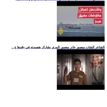
.. الشاعر الشاب منصور جابر منصور المري يشارك بقصيدته في «قدها ج