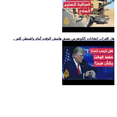
.. هل اقتراب انتخابات الكونغرس يضيق هامش الوقت أمام واشنطن للتو