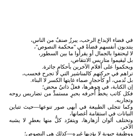
في فضاء الإبداع الرحب، يبرزُ صنفٌ من الناس،
ينتدبون أنفسهم قضاةً في "محكمة النصوص"،
لا ليحتفوا بالجمال أو يقرأوا ما بين السطور،
بل ليقيموا متاريس الانتقاص،
ويحكموا على أقلام الآخرين بأحكامٍ جائرة.
تراهم في حركتهم كالمناشير التي لا تجرح فحسب،
بل تُدمي، أو كأحجارٍ صماء غايتها الكسر لا البناء.
إن الكتابة، في جوهرها، فعلٌ ذاتيٌ محض؛
فكل كاتب يخطُّ أحرفه بحبرٍ مستمدٍّ من تضاريس روحه
وتجاربه.
وكما تتجلى الطبيعة في أبهى صور تنوعها—حيث تتباين
النباتات في استقامة أغصانها،
وتختلف ألوان أزهارها، ويتفرّد كلُّ منها بعطرٍ لا يشبه
الآخر،
ووظيفةٍ حيويةٍ لا يؤديها غيره—كذلك هي النصوص؛