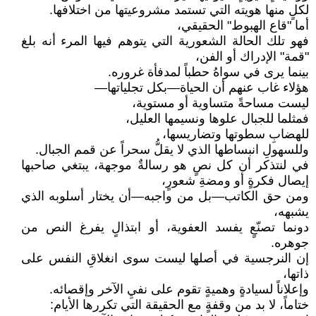
لكلٍ منها هويته التي تستمد مشروعيتها من اختلافها.
أما "قاع الهبوط" الحقيقي،
فهو تلك الحالة الشعورية التي يتوهم فيها المرء أنه بلغ
"قمة" الإدراك أو الفن،
بينما يرى في سواهُ حطباً لمدفأة غروره.
هؤلاء غاب عنهم أن الحياة—بكل تجلياتها—
ليست مساحةً متساوية أو مستوية،
فمثلما للجبال علوها ونسيمها العليل،
للهضابِ سطوتها وتضاريسها،
وللسهولِ انبساطها الذي لا يقلُّ سحراً عن قمم الجبال.
في لنتذكر أن كل نصٍ هو رسالةٌ موجهة، يبتغي صاحبها
إيصال فكرةٍ أو ومضةِ شعورٍ،
ومن حق الكاتب—بل من واجبه—أن يختار أسلوبه الذي
يشبهه،
دونما تصنّعٍ يفسد العفوية، أو ابتذالٍ يفرغ النص من
جوهره.
إن النرجسية في أصلها ليست سوى انغلاقِ النفس على
ذاتها،
وإعلاناً لسيادةٍ وهميةٍ تقوم على نفيِ الآخر وإقصائه.
ختاماً، لا بد من وقفةٍ مع الحقيقة التي تكررها الأيام: