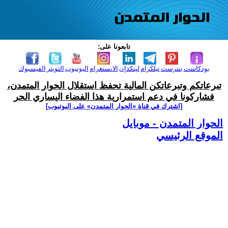
تابعونا على:
بودكاست
بنترست
تيلكرام
لينكدإن
الانستغرام
اليوتيوب
التويتر
الفيسبوك
تبرعاتكم وتبرعاتكن المالية تحفظ استقلال الحوار المتمدن،
فشاركونا في دعم استمرارية هذا الفضاء اليساري الحر
[اشترك في قناة ‫«الحوار المتمدن» على اليوتيوب]
الحوار المتمدن - موبايل
الموقع الرئيسي