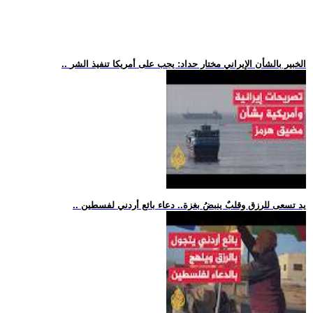
.. الخبير بالشأن الإيراني مختار حداد: يجب على أمريكا تنفيذ الشر
.. يد تسعى للرزق وقلبٌ ينبضُ بغزة.. دعاء بائع أردني لفسطين