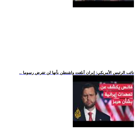
.. نائب الرئيس الأمريكي: إيران أبلغت واشنطن بأنها لن تفرض رسوما