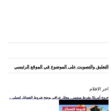
التعليق والتصويت على الموضوع في الموقع الرئيسي
اخر الافلام
.. خروج أمريكا بشرط سبتمبر.. محلل عراقي يوضح شروط الفصائل لتسلي