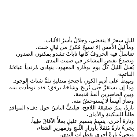
لليلٍ سحرٌ لا ينقضي، وجلالٌ يأسرُ الألباب.
وما ليلُ الأمسِ إلا نسيجٌ مُكررٌ من ليالٍ خلت،
تتناسلُ فيه الحروفُ كأنها ناياتٌ تشدو بمكنون الصدور،
وتصدحُ بفيضِ المشاعرِ في صمتِ المدى.
يُقبلُ الليلُ كلّ يومٍ بوقارهِ المعهود، يتهادى مُرتدياً عباءتَهُ
القاتمة،
ويهبطُ على أديمِ الكونِ بأجنحةٍ متدليةٍ تلمُّ شتاتَ الوجود.
وما إن يستقرَّ حتى يُزيحَ وشاحَهُ برفق؛ فقد توطّدت بينه
وبين الحاضرين ألفةٌ قديمة،
وصارَ أنيساً لا يُستوحشُ منه.
تارةً، ينثرُ صقيعَهُ اللافح، فيلتفُّ الناسُ حول دفءِ المواقدِ
طلباً للسكينةِ والأمان،
وتارةً أخرى، ينسِمُ بنسيمٍ عليلٍ يملأُ الآفاقَ طِيباً.
يجيءُ تارةً مُثقلاً بأوزارِ الثلجِ وزمهريرِ الشتاء،
ويجيءُ تارةً أخرى بقطراتِ الندى،