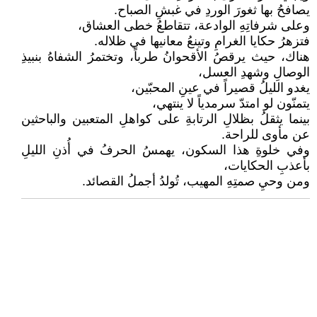
يصافحُ بها ثغورَ الوردِ في غبشِ الصباح.
وعلى شرفاتِهِ الوادعة، تتقاطعُ خطى العشاق،
فتزهرُ حكايا الغرامِ وتينعُ معانيها في ظلاله.
هناك، حيث يرقصُ الأقحوانُ طرباً، وتختمرُ الشفاهُ بنبيذِ
الوصالِ وشهدِ العسل،
يغدو الليلُ قصيراً في عينِ المحبّين،
يتمنّون لو امتدّ سرمدياً لا ينتهي،
بينما يثقلُ بظلالِ الرتابةِ على كواهلِ المتعبين والباحثين
عن مأوى للراحة.
وفي خلوةِ هذا السكون، يهمسُ الحرفُ في أُذنِ الليلِ
بأعذبِ الحكايات،
ومن وحيِ صمتِهِ المهيب، تُولدُ أجملُ القصائد.