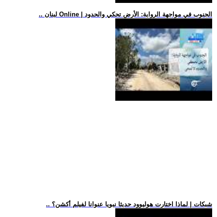
.. لبنان Online | الجنوب في مواجهة الرواية: الأرض تحكي والحدود
.. شبكات | لماذا اختارت هوليوود حديثا نبويا عنوانا لفيلم أكشن؟