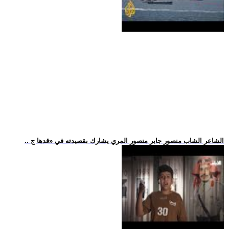
.. الشاعر الشاب منصور جابر منصور المري يشارك بقصيدته في «قدها ج