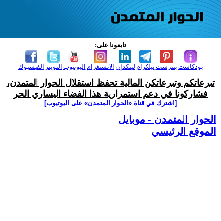
تابعونا على:
بودكاست
بنترست
تيلكرام
لينكدإن
الانستغرام
اليوتيوب
التويتر
الفيسبوك
تبرعاتكم وتبرعاتكن المالية تحفظ استقلال الحوار المتمدن،
فشاركونا في دعم استمرارية هذا الفضاء اليساري الحر
[اشترك في قناة ‫«الحوار المتمدن» على اليوتيوب]
الحوار المتمدن - موبايل
الموقع الرئيسي