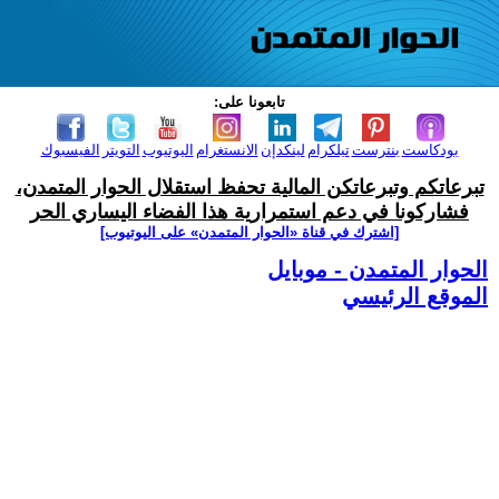
تابعونا على:
بودكاست
بنترست
تيلكرام
لينكدإن
الانستغرام
اليوتيوب
التويتر
الفيسبوك
تبرعاتكم وتبرعاتكن المالية تحفظ استقلال الحوار المتمدن،
فشاركونا في دعم استمرارية هذا الفضاء اليساري الحر
[اشترك في قناة ‫«الحوار المتمدن» على اليوتيوب]
الحوار المتمدن - موبايل
الموقع الرئيسي