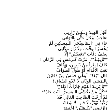
أَقْبَلَ العِيـدُ وَلَـكِـنْ زَارَنِي
صَاحِبٌ يَبْخَلُ حَتَّى بِالثَّوَانِي
جَاءَ فِي "الـمَاسِنْجَرِ" الـمِسكِينِ لَمْ
يَخْسَرْ الوَقْتَ، وَلَا زَارَ مَكَانِي
نِصْفُ دِقَّاتِ "دَقِيقَتَيْنِ" إِلَّا
**ثَانِـيَـةْ**.. مَرَّتْ كَـرَمْشٍ فِي الزَّمَانِ !
خَافَ لِيـتْراً مِنْ بَنَـزِينٍ، وَخَافْ
تَعَبَ الأَقْدَامِ أَوْ طُولَ الطَّوَافْ
قَالَ: "بُعْدٌ".. وَهْيَ خَمْسٌ مِنْ دَقَائِقْ
بِالـمَشِي الوِئَادِ، لَا عَدْوِ السَّبَاقِ !
**يَا بَرِيـدَ القَوْمِ جَازَاكَ الإِلَهُ**
**كُلُّ مَنْ يَخْشَى الـمَسِيرَ.. أَنْتَ جَاهُ**
قَدْ أَرَحْتَ الصَّاحِبَ الغَالِي فَلا
رُكْبَةٌ تَهْتَزُّ، لَا فَمَ.. لَا شِفَاهُ
وَارْتَضَى "بِكَلِمَتَيْنِ" اخْتَصَرَا