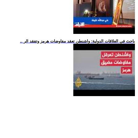
.. باحث في العلاقات الدولية: واشنطن تعقد مفاوضات هرمز وتفقد الر