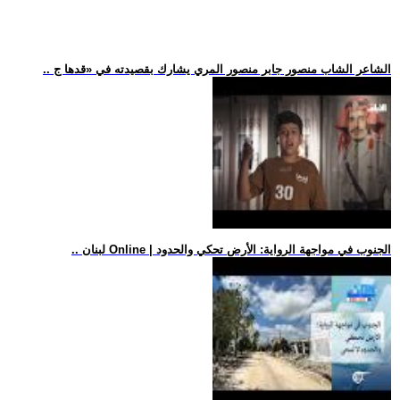
.. الشاعر الشاب منصور جابر منصور المري يشارك بقصيدته في «قدها ج
.. لبنان Online | الجنوب في مواجهة الرواية: الأرض تحكي والحدود