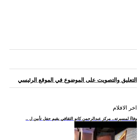
التعليق والتصويت على الموضوع في الموقع الرئيسي
اخر الافلام
.. وفاءً لمسيرته.. مركز عبدالرحمن كانو الثقافي يقيم حفل تأبين ل