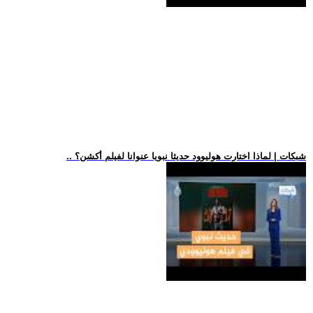
.. شبكات | لماذا اختارت هوليوود حديثا نبويا عنوانا لفيلم أكشن؟