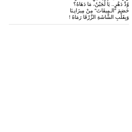
وُدَّ دَهْرٍ.. يَا لُجَيْنُ، مَا دَهَاهُ؟
خَصَمَ "الـمِيقَاتَ" مِنْ مِيزَانِـنَا
وَبِقَلْبِ الشَّاشَةِ الزَّرْقَا رَمَاهُ !