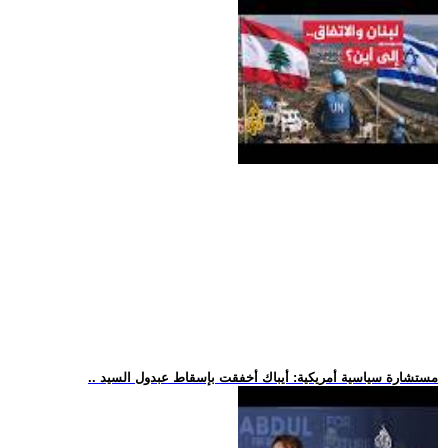
.. مستشارة سياسية أمريكية: أيباك أخفقت بإسقاط عبدول السيد