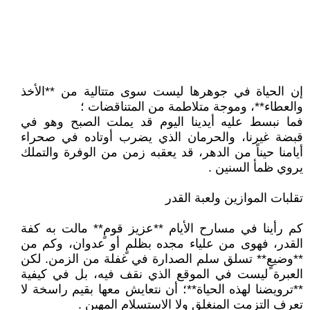
إن الحياة في جوهرها ليست سوى متتالية من **الأخذ
والعطاء**، وموجة متلاطمة من المتناقضات ؛
فما نبسط عليه أيدينا اليوم قد يملت الصبح وهو في
قبضة غيرنا، والحرمان الذي يضرب أوتاده في صحراء
أيامنا حيناً من الدهر، قد يعقبه زمن من الوفرة والتملك
يروي ظمأ السنين .
تقلبات الموازين ولعبة القدر
كم رأينا في مسارح الأيام **عزيز قومٍ** مالت به كفة
القدر، فهوى من علياء مجده بظلمٍ أو عدوان، وكم من
**وضيعٍ** تسلق سلم الصدارة في غفلة من الزمن. لكن
العبرة ليست في الموقع الذي نقف فيه، بل في كيفية
**ترويضنا لهذه الحياة**؛ أن نتعايش معها بقيم راسخة لا
تعرف التزمت المنغلق ولا الاستسلام المهين .