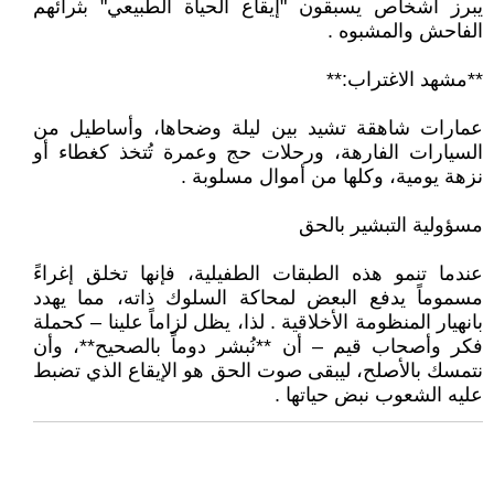
يبرز أشخاص يسبقون "إيقاع الحياة الطبيعي" بثرائهم
الفاحش والمشبوه .
**مشهد الاغتراب:**
عمارات شاهقة تشيد بين ليلة وضحاها، وأساطيل من
السيارات الفارهة، ورحلات حج وعمرة تُتخذ كغطاء أو
نزهة يومية، وكلها من أموال مسلوبة .
مسؤولية التبشير بالحق
عندما تنمو هذه الطبقات الطفيلية، فإنها تخلق إغراءً
مسموماً يدفع البعض لمحاكة السلوك ذاته، مما يهدد
بانهيار المنظومة الأخلاقية . لذا، يظل لزاماً علينا – كحملة
فكر وأصحاب قيم – أن **نُبشر دوماً بالصحيح**، وأن
نتمسك بالأصلح، ليبقى صوت الحق هو الإيقاع الذي تضبط
عليه الشعوب نبض حياتها .