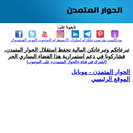
تابعونا على:
بودكاست
بنترست
تيلكرام
لينكدإن
الانستغرام
اليوتيوب
التويتر
الفيسبوك
تبرعاتكم وتبرعاتكن المالية تحفظ استقلال الحوار المتمدن،
فشاركونا في دعم استمرارية هذا الفضاء اليساري الحر
[اشترك في قناة ‫«الحوار المتمدن» على اليوتيوب]
الحوار المتمدن - موبايل
الموقع الرئيسي