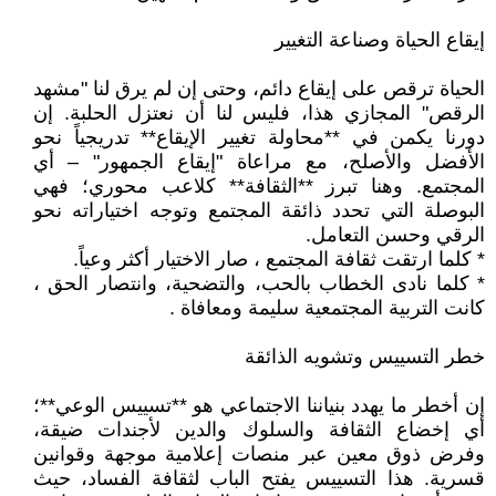
إيقاع الحياة وصناعة التغيير
الحياة ترقص على إيقاع دائم، وحتى إن لم يرق لنا "مشهد
الرقص" المجازي هذا، فليس لنا أن نعتزل الحلبة. إن
دورنا يكمن في **محاولة تغيير الإيقاع** تدريجياً نحو
الأفضل والأصلح، مع مراعاة "إيقاع الجمهور" – أي
المجتمع. وهنا تبرز **الثقافة** كلاعب محوري؛ فهي
البوصلة التي تحدد ذائقة المجتمع وتوجه اختياراته نحو
الرقي وحسن التعامل.
* كلما ارتقت ثقافة المجتمع ، صار الاختيار أكثر وعياً.
* كلما نادى الخطاب بالحب، والتضحية، وانتصار الحق ،
كانت التربية المجتمعية سليمة ومعافاة .
خطر التسييس وتشويه الذائقة
إن أخطر ما يهدد بنياننا الاجتماعي هو **تسييس الوعي**؛
أي إخضاع الثقافة والسلوك والدين لأجندات ضيقة،
وفرض ذوق معين عبر منصات إعلامية موجهة وقوانين
قسرية. هذا التسييس يفتح الباب لثقافة الفساد، حيث