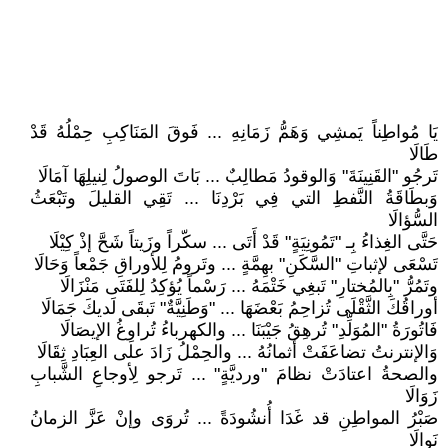
يَا مُواطِناً يَمشِي وَهَمُّ زَمَانِهِ ... فَوقَ المَنَاكِبِ حِمْلُهُ قَدْ
طَالَا
تَرجُو "القَنِينَةَ" وَالوقودُ مَطالِبٌ ... بَاتَ الوصولُ لِنيلِهَا آمَالَا
وَبطَاقَةُ النَّفطِ التي فِي بَرْدِنَا ... تَقِي القليلَ وتَبْعَثُ
السُّؤالَا
حَتَّى الغِذاءُ بِـ "تَمُونِيَةٍ" قَدْ أَتَى ... سكّراً وزَيتاً شَحَّ إذْ كِيْلَا
تَسْعَى لإثباتِ "السَّكَنِ" بهِمَّةٍ ... وتَرومُ لِلأوراقِ جَمْعاً وَحَالَا
وتَمُرُّ "بِالمُختارِ" تَبغِي خَتْمَهُ ... رَسْماً يُؤكِدُ لِلفَتَى مَنْزَالَا
أوراقُكَ الثَّقْلَى تُزاحِمُ بَعْضَهَا ... "وَطَنِيَّةٌ" تَبقَى لَديكَ جَمَالَا
فَاتُورَةُ "المُوَلِّدِ" تُرهِقُ جَيْبَنَا ... والكهرباءُ تُراوِغُ الإيصَالَا
وَالإنترنتُ تضاعَفَتْ أثمانُهُ ... والحِمْلُ زَادَ على العِبَادِ ثِقَالَا
والصحةُ اعتادَتْ نظامَ "ورديَّةٍ" ... تَرجو لِأوجاعِ الشَّبابِ
زَوَالَا
صَبْرُ المواطِنِ قد غَدَا أُنشُودَةً ... تُروَى وإنْ عَزَّ الزمانُ
نَوالَا