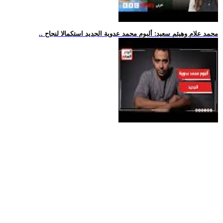
.. محمد علام وهيثم سعيد: ألبوم محمد عدوية الجديد استكمالا لنجاح