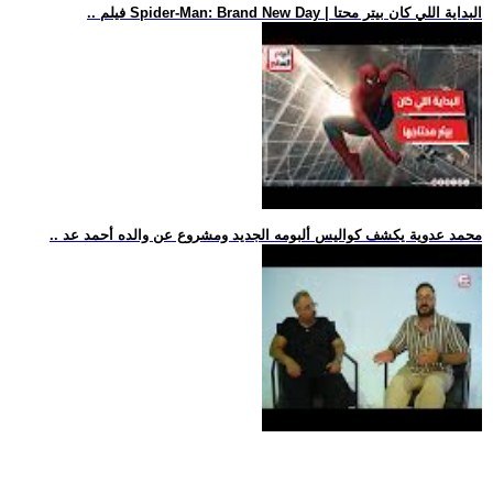
.. فيلم Spider-Man: Brand New Day | البداية اللي كان بيتر محتا
.. محمد عدوية يكشف كواليس ألبومه الجديد ومشروع عن والده أحمد عد