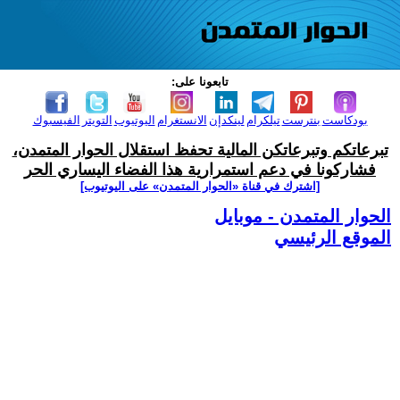
تابعونا على:
بودكاست
بنترست
تيلكرام
لينكدإن
الانستغرام
اليوتيوب
التويتر
الفيسبوك
تبرعاتكم وتبرعاتكن المالية تحفظ استقلال الحوار المتمدن،
فشاركونا في دعم استمرارية هذا الفضاء اليساري الحر
[اشترك في قناة ‫«الحوار المتمدن» على اليوتيوب]
الحوار المتمدن - موبايل
الموقع الرئيسي