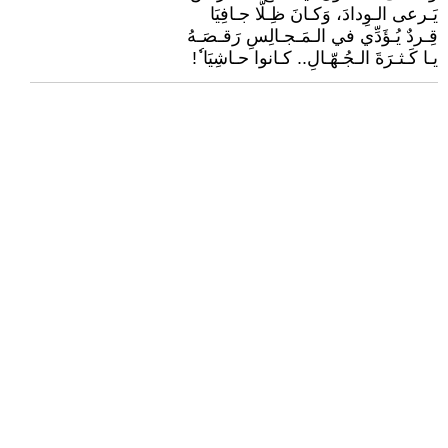
يَـرعى الـوِدادَ، وَكـانَ ظِـلًّا جـافِيَا
قِـردٌ يُـؤَدِّي في الـمَـجـالِسِ رَقـصَـهُ
يـا كَـثـرَةَ الـجُـهّـالِ.. كـانوا حـاشِيَا ٗ!