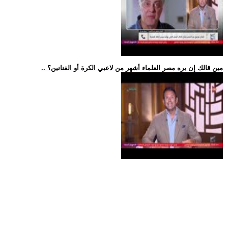
.. مين قالك إن بره مصر العلماء أشهر من لاعبي الكرة أو الفنانين؟