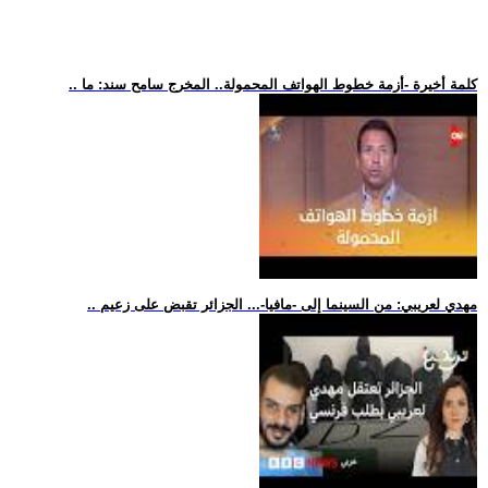
.. كلمة أخيرة -أزمة خطوط الهواتف المحمولة.. المخرج سامح سند: ما
.. مهدي لعريبي: من السينما إلى -مافيا-... الجزائر تقبض على زعيم