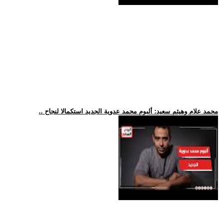
.. محمد علام وهيثم سعيد: ألبوم محمد عدوية الجديد استكمالا لنجاح