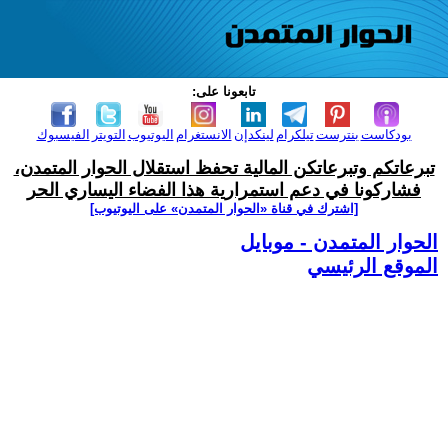
تابعونا على:
بودكاست
بنترست
تيلكرام
لينكدإن
الانستغرام
اليوتيوب
التويتر
الفيسبوك
تبرعاتكم وتبرعاتكن المالية تحفظ استقلال الحوار المتمدن،
فشاركونا في دعم استمرارية هذا الفضاء اليساري الحر
[اشترك في قناة ‫«الحوار المتمدن» على اليوتيوب]
الحوار المتمدن - موبايل
الموقع الرئيسي