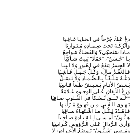
دَعْ عَنكَ جُرْحاً في الحَنايـا غـافِـيَا
وَاتْرُكْـهُ تَحتَ ضِـمـادِهِ مُـتَـوارِيَا
مـاذا سَنَحكِي؟ وَالفَضـاءُ مَـواجِعٌ
يـا "حُـسْنُ"، "حَمّادٌ" يَبيتُ شـاكِيَا
لا الجِسرُ يَنفَعُ في العُبورِ وَلا البِنـا
فـالعَقْـدُ مـالَ، وَكُـلُّ جَـهـلٍ فَـاشِـيَا
دَعْـهُ مَـلُـفّـاً بِـالـضِّـمـادِ وَلا تَـسَـلْ
بَـعـضُ الأَنـامِ يَـعـيـشُ طَبعاً قـاسِيَا
وَرَعُ النِّـفاقِ عَـلى الوجـوهِ عَـلامَةٌ
**لَـم تَـلْـقَ نُـسْـكاً في القُـلوبِ صـافِيَا
يَـهـوى الـفَـتى مِـن قَهـوةٍ مُـرّاتِـها
فـامْـدُدْ لِـكُـلٍّ مـا اشْـتَهـاهُ سـاقِيَا
هَـنُّـونُ" أَمـسـى لِـلـقِـيـادةِ صـاحِـباً
وَأَرى الـرُّذالَ عَـلى الـرُّؤوسِ كَـراسِيَا
وَمَـضى "شَـنُّـونٌ" يَـمضَغُ الأعـراضَ لا