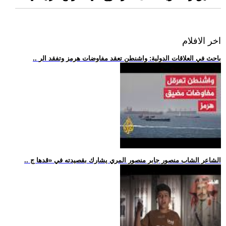
اخر الافلام
.. باحث في العلاقات الدولية: واشنطن تعقد مفاوضات هرمز وتفقد الر
.. الشاعر الشاب منصور جابر منصور المري يشارك بقصيدته في «قدها ج