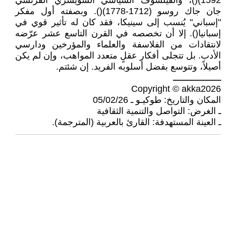
1592)()، والفيلسوف السياسي السويسري الفرنسي
جان جاك روسو (1712-1778)(). وبصفته أول مفكر
"إسباني" يُنسب إلى سينيكا، فقد كان له تأثير قوي في
إسبانيا(). إلا أن تخصصه في القرن التاسع عشر عرّضه
لانتقادات من الفلاسفة والعلماء والمؤرخين ودارسي
الأدب. بل تتجلى أفكار عقلٍ متعدد المواهب، وإن لم يكن
أصيلاً، وتتوسع بفضل أسلوبه الفريد. إن شئتم.
ـــــــــــــــــــ
Copyright © akka2026
المكان والتاريخ: طوكيـو ـ 05/02/26
ـ الغرض: التواصل والتنمية الثقافية
ـ العينة المستهدفة: القارئ بالعربية (المترجمة).