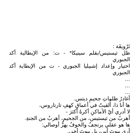
تَرْويقَة :
ظل ثيستيس/بقلم سينيكا* - ت: من الإيطالية أكد
الجبوري
اختيار وإعداد إشبيليا الجبوري - ت من الإيطاية أكد
الجبوري
…
…
…
أغادرُ ظلماتِ جحيمِ ديتس.
ها أنا ذا، أُلقيتُ في أعماقِ كهفِ تارتاروس،
لا أدري أيّ الأماكنِ أكرهُ أكثرَ -
أهربُ من ثيستيس، من الجحيم، أهربُ من الجنةِ.
ها هو عقلي يرتجفُ والخوفُ يهزُّ أوصالي:
أرى بيوتَ أبي، بل بيوتَ أخي.