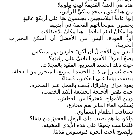
هذه هي العتبةُ القديمةُ لبيتِ بيلوبيا؛
من هنا يُنبئون بمجدٍ ملكيٍّ للرأس،
إنها عادةُ البلاسجيين، يجلسون هنا على أريكةٍ عاليةٍ
يحملون صولجاناتهم الفخمةَ في أيديهم
هنا مكانٌ لعقدِ البلاطِ - هنا مكانٌ للاحتفالاتِ.
أودُّ العودة. أليس من الأفضلُ أن أسكنَ البحيراتِ
الحزينةَ،
أليس من الأفضلُ أن أكونَ حارسَ نهرِ ستيكس
يضعُ العرفَ الأسودَ الثلاثيَّ على رقبتهِ؟
حيث ذلك الجسد السريع، المقيد بالعجلات،
حيث يُشار إلى ذلك الجسد السريع، المتحرر من العجلة،
بنفسه، بينما على العكس، مُستاءً.
يعود مرارًا وتكرارًا، يُلعب بالعمل على الصخرة،
حيث تقص الأجنحة الجشعة الكبد الخصب،
وبين الأمواج، مُحترقًا من العطش،
يُسكب الماء العابر بفمٍ مخادع،
سيعاقب الطعام السماوي،
ولكن ما هو نصيب ذلك الرجل العجوز من ذنبنا؟
فلنُحاسب جميعًا على هذه الأيدي المشينة.
وليُصبح باحث الجرة كنوسيوس مُذنبًا: