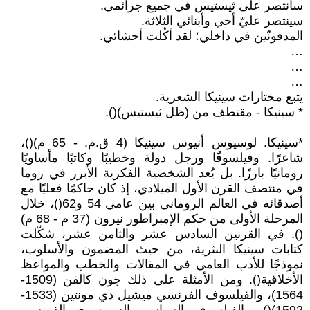
سأنتصر على ثيستيس في جميع جرائمي.
سينتصر عليّ أخي وأبنائي الثلاثة.
المدفونٌين في داخلي؛ لقد أكُلت أحشائي.
…
…
…
يتبع مختارات سينيكا الشعرية.
* سينيكا - مقتطف من (ظل ثيستيس)().
*سينيكا. لوسيوس أنيوس سينيكا (4 ق.م. - 65 م)()،
شاعرًا. وفيلسوفًًا ورجل دولة وخطيبًا وكاتبًا مأساويًا
رومانيًا بارزًا. بل يُعد الشخصية الفكرية الأبرز في روما
في منتصف القرن الأول الميلادي، إذ كان حاكمًا فعليًا مع
أصدقائه في العالم الروماني بين عامي 54 و62()، خلال
المرحلة الأولى من حكم الإمبراطور نيرون (37 م - 68 م)
(). في القرنين السادس عشر والثامن عشر، شكّلت
كتابات سينيكا النثرية، من حيث المضمون والأسلوب،
نموذجًا للأدب العامي في المقالات والخطب والمواعظ
الأخلاقية(). ومن الأمثلة على ذلك جون كالفن (1509-
1564)، والفيلسوف الفرنسي ميشيل دي مونتين (1533-