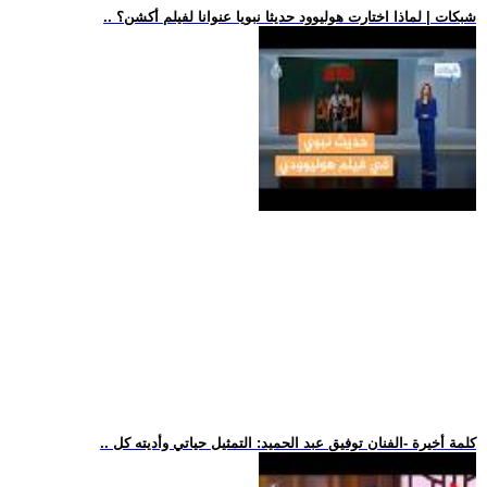
.. شبكات | لماذا اختارت هوليوود حديثا نبويا عنوانا لفيلم أكشن؟
.. كلمة أخيرة -الفنان توفيق عبد الحميد: التمثيل حياتي وأديته كل