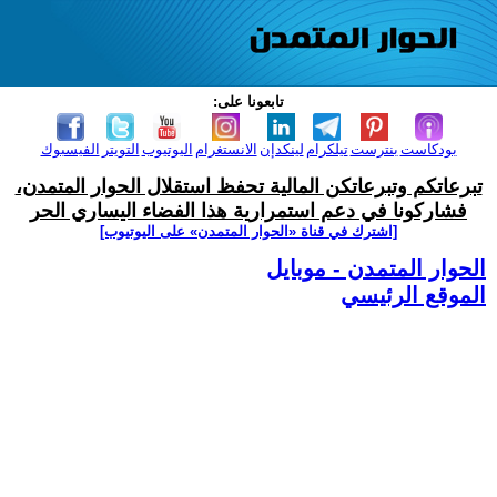
تابعونا على:
بودكاست
بنترست
تيلكرام
لينكدإن
الانستغرام
اليوتيوب
التويتر
الفيسبوك
تبرعاتكم وتبرعاتكن المالية تحفظ استقلال الحوار المتمدن،
فشاركونا في دعم استمرارية هذا الفضاء اليساري الحر
[اشترك في قناة ‫«الحوار المتمدن» على اليوتيوب]
الحوار المتمدن - موبايل
الموقع الرئيسي