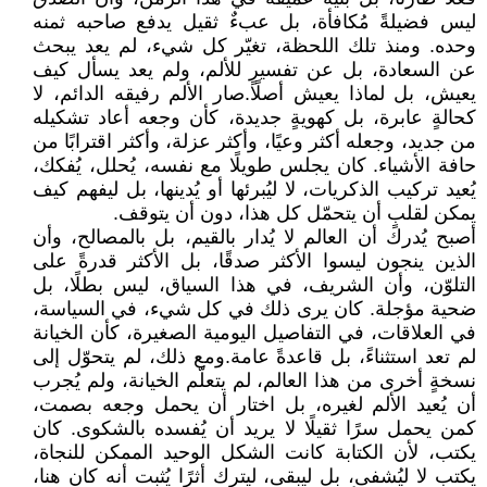
ليس فضيلةً مُكافأة، بل عبءٌ ثقيل يدفع صاحبه ثمنه
وحده. ومنذ تلك اللحظة، تغيّر كل شيء، لم يعد يبحث
عن السعادة، بل عن تفسيرٍ للألم، ولم يعد يسأل كيف
يعيش، بل لماذا يعيش أصلًا.صار الألم رفيقه الدائم، لا
كحالةٍ عابرة، بل كهويةٍ جديدة، كأن وجعه أعاد تشكيله
من جديد، وجعله أكثر وعيًا، وأكثر عزلة، وأكثر اقترابًا من
حافة الأشياء. كان يجلس طويلًا مع نفسه، يُحلل، يُفكك،
يُعيد تركيب الذكريات، لا ليُبرئها أو يُدينها، بل ليفهم كيف
يمكن لقلبٍ أن يتحمّل كل هذا، دون أن يتوقف.
أصبح يُدرك أن العالم لا يُدار بالقيم، بل بالمصالح، وأن
الذين ينجون ليسوا الأكثر صدقًا، بل الأكثر قدرةً على
التلوّن، وأن الشريف، في هذا السياق، ليس بطلًا، بل
ضحية مؤجلة. كان يرى ذلك في كل شيء، في السياسة،
في العلاقات، في التفاصيل اليومية الصغيرة، كأن الخيانة
لم تعد استثناءً، بل قاعدةً عامة.ومع ذلك، لم يتحوّل إلى
نسخةٍ أخرى من هذا العالم، لم يتعلّم الخيانة، ولم يُجرب
أن يُعيد الألم لغيره، بل اختار أن يحمل وجعه بصمت،
كمن يحمل سرًا ثقيلًا لا يريد أن يُفسده بالشكوى. كان
يكتب، لأن الكتابة كانت الشكل الوحيد الممكن للنجاة،
يكتب لا ليُشفى، بل ليبقى، ليترك أثرًا يُثبت أنه كان هنا،