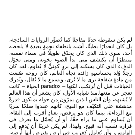
لم يكن سقوطه حدثًا مفاجئًا كما تُصوِّر الروايات الساذجة،
بل كان انحدارًا بطيئًا، أشبه بانطفاء نجمةٍ بعيدة لا يلحظه
أحد، سوى ذلك الذي كان يحدّق طويلًا في سماء نفسه،
منتظرًا أن يكتشف متى بدأ الضوء يخونه، ومتى تحوّل
الدفء الذي كان يسكنه إلى بردٍ كونيٍّ لا يُقاوم. لقد كان
رجلًا وُلد بحساسيةٍ زائدة تجاه العالم، كأن روحه صُنعت
من مادةٍ شفافة ترى ما لا يُرى، وتسمع ما لا يُقال، وتُدرك
الخيانات قبل أن تُرتكب، لكنها – paradox الحياة – كانت
تعجز عن منعها.منذ شبابه الأول، كان يشعر أن هذا العالم
لا يُشبهه، وأن الناس الذين يمرّون من حوله يملكون قدرةً
مدهشة على التكيّف مع القبح، كأنهم عقدوا صلحًا سريًا
مع الرداءة، بينما كان هو يرفض، بعنادٍ أقرب إلى النقاء،
أن يُساوم على ما يراه حقًا، أو أن يُجمّل ما يعرف في
قرارة نفسه أنه قبيح. ولهذا، لم يكن غريبًا أن يُدفع إلى
الهامش، وأن يُعامل كغريبٍ في أرضٍ يفترض أنها أرضه،