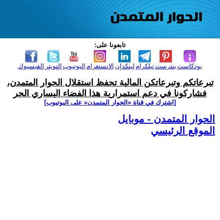
تابعونا على:
بودكاست
بنترست
تيلكرام
لينكدإن
الانستغرام
اليوتيوب
التويتر
الفيسبوك
تبرعاتكم وتبرعاتكن المالية تحفظ استقلال الحوار المتمدن،
فشاركونا في دعم استمرارية هذا الفضاء اليساري الحر
[اشترك في قناة ‫«الحوار المتمدن» على اليوتيوب]
الحوار المتمدن - موبايل
الموقع الرئيسي