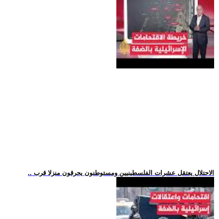
.. الاحتلال يعتقل عشرات الفلسطينيين ومستوطنون يحرقون منزلا قرب