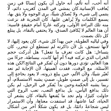
أنه أحب، أنه تألم، أنه حاول أن يكون إنسانًا في زمنٍ
يُعاقب الإنسانية.كان يمشي في المدن كغريبٍ دائم، لا
ينتمي إلى شيء، ولا يُصدّق شيئًا، يرى الوجوه ولا يثق بها،
يسمع الكلمات ولا يُراهن عليها، كأن التجربة قد نزعت
منه تلك البراءة الأولى، وتركته عاريًا أمام حقيقةٍ قاسية:
أن هذا العالم لا يُكافئ الصدق، ولا يحتفي بالنقاء، بل يبتلع
كل ذلك بصمت.
وفي لياليه الطويلة، حين يهدأ كل شيء، كان يعود إليها، لا
لأنها تستحق، بل لأن ذاكرته لم تستطع أن تتحرر، كان
يتساءل: هل كانت تعرف ما تفعل؟ هل أدركت حجم
الخراب الذي تركته فيه؟ أم أنها كانت، ببساطة، جزءًا من
هذا العالم، تؤدي دورها دون أن تُفكر في النتائج؟لكن هذه
الأسئلة، مع الوقت، فقدت أهميتها، لأن الإجابة لم تعد
تُغيّر شيئًا، ولأن الألم، حين يبلغ ذروته، لا يعود بحاجةٍ إلى
تفسير، بل إلى صمتٍ طويل، صمتٍ يشبه الاستسلام، أو
ربما يشبه الحكمة.وحين بدأ يُفكر في الرحيل، لم يكن
ذلك بدافع اليأس، بل بدافع التعب، تعب الروح التي
حاولت كثيرًا، ولم تجد ما يُقنعها بالبقاء، كان يشعر أن
الحياة، كما عاشها، قد استنفدت معناها، وأن الاستمرار
ليس شجاعةً دائمًا، بل قد يكون شكلًا آخر من أشكال