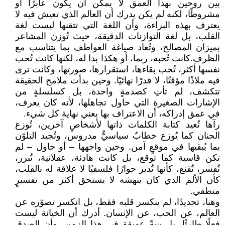
بين روحين بهذا العمق لا يمكن أن يكون عابرًا أو
مشروطًا، لكنه لم يكن يدرك أن العالم الذي تعيش فيه لا
يعترف بهذه البراءة، وأن اللغة التي تتقنها ليست لغة
القلب، بل لغة التوازنات الدقيقة، حيث تُوزن المشاعر
بميزان المصالح، وتُعاد صياغة العواطف بما يتناسب مع
الظرف.كانت تُحبه، ربما، أو هكذا بدا له، لكنها كانت تُحب
نفسها أكثر، تُحب بقاءها، استقرارها، صورتها، وكانت ترى
فيه ملاذًا مؤقتًا، لا قدرًا نهائيًا. وحين بدأت ملامح الحقيقة
تتكشف، لم تأتِ كصدمةٍ واحدة، بل كسلسلةٍ من
الإشارات الصغيرة التي حاول تجاهلها، لأنه كان يعرف،
في عمق إدراكه، أن الاعتراف بها يعني نهاية كل شيء.
رآها تُعيد كتابة الكلمات ذاتها لأشخاصٍ آخرين، تُوزع
الحنان كما يُوزع خطابٌ سياسيٌّ مدروس، وتُجيد التلوّن
بما يُبقيها في موقعٍ آمن. وحين واجهها – أو حاول – لم
تكن قاسية كما توقع، بل كانت هادئة، عقلانية، تُبرر،
تُفسر، تُقنع، كأنها تُدير حوارًا فلسفيًا لا علاقة له بالقلب،
كأن الألم الذي كان ينهشه لا يستحق أكثر من تفسيرٍ
منطقي.
وهنا، تحديدًا، لم ينكسر قلبه فقط، بل انكسر تصوّره عن
العالم، عن الحب، عن الإنسان. أدرك أن الخيانة ليست
فعلًا طارئًا، بل بنيةً عميقة في هذا الزمن، وأن الصدق