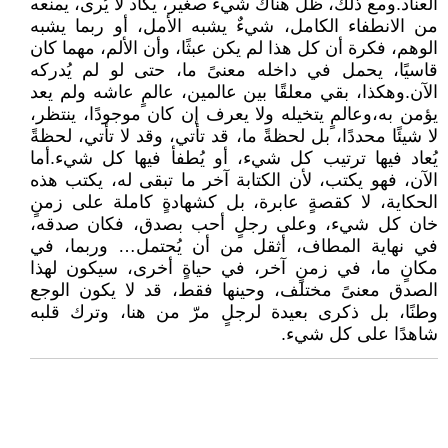
العناد.ومع ذلك، ظل هناك شيءٌ صغير، يكاد لا يُرى، يمنعه
من الانطفاء الكامل، شيءٌ يشبه الأمل، أو ربما يشبه
الوهم، فكرة أن كل هذا لم يكن عبثًا، وأن الألم، مهما كان
قاسيًا، يحمل في داخله معنىً ما، حتى لو لم يُدركه
الآن.وهكذا، بقي معلقًا بين عالمين، عالمٍ عاشه ولم يعد
يؤمن به،وعالمٍ يتخيله ولا يعرف إن كان موجودًا، ينتظر،
لا شيئًا محددًا، بل لحظةً ما، قد تأتي، وقد لا تأتي، لحظةً
يُعاد فيها ترتيب كل شيء، أو يُطفأ فيها كل شيء.أما
الآن، فهو يكتب، لأن الكتابة آخر ما تبقى له، يكتب هذه
الحكاية، لا كقصةٍ عابرة، بل كشهادةٍ كاملة على زمنٍ
خان كل شيء، وعلى رجلٍ أحب بصدق، فكان صدقه،
في نهاية المطاف، أثقل من أن يُحتمل… وربما، في
مكانٍ ما، في زمنٍ آخر، في حياةٍ أخرى، سيكون لهذا
الصدق معنىً مختلف، وحينها فقط، قد لا يكون الوجع
وطنًا، بل ذكرى بعيدة لرجلٍ مرّ من هنا، وترك قلبه
شاهدًا على كل شيء.