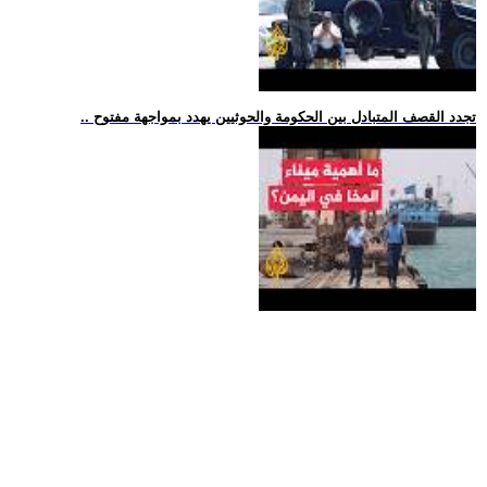
.. تجدد القصف المتبادل بين الحكومة والحوثيين يهدد بمواجهة مفتوح