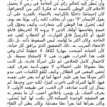
وأن يُنظر إليه كحالمٍ زائدٍ عن الحاجة في زمنٍ لا يحتمل
الأحلام.كان الوطن بالنسبة له فكرةً أكبر من الجغرافيا،
كان إحساسًا داخليًا بالكرامة، بالانتماء، بالقدرة على أن
يقول الإنسان "لا" دون أن يخاف، لكنه رأى، يومًا بعد يوم،
كيف يُختزل هذا الوطن إلى شعارات، وكيف يتحوّل إلى
غنيمةٍ يتقاسمها أولئك الذين لا يرونه إلا كخريطةٍ قابلةٍ
للبيع، أو ككرسيٍّ قابلٍ للتوارث، أو كخطابٍ يُلقى عند
الحاجة. وكان أكثر ما يُؤلمه، ليس السقوط ذاته، بل ذلك
الاحتفاء المريب به، ذلك التصفيق الذي يرافق كل خيانة،
كأن الخيانة أصبحت مهارةً تُكافأ، لا خطيئةً تُدان.وفي
قلب هذا الخراب، ظهرت هي، لا كاستثناءٍ بسيط، بل
كاحتمالٍ كامل للخلاص. لم تكن امرأةً عادية، بل كانت
نصًا مفتوحًا على احتمالاتٍ لا تنتهي،أديبة تعرف كيف
تُخفي المعنى في الظلال، وكيف تُلمّع الكلمات حتى تبدو
أكثر صدقًا مما هي عليه. أحبها كما لو أنه يعثر على نفسه
فيها، كأنها المرآة التي تأخرت كثيرًا، لكنه حين وجدها، لم
يسأل إن كانت صادقة، لأن الحب، في طبيعته الأولى، لا
يعرف الشك، بل يؤمن، بإخلاصٍ أعمى، أن ما يشعر به
هو الحقيقة الوحيدة الممكنة.كان يكتب لها كما يُصلي،
وكان يقرأها كما يقرأ نصًا مقدسًا، وكان يظن أن اللقاء