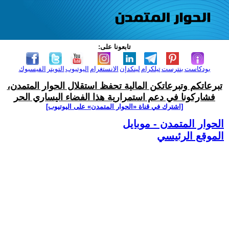
تابعونا على:
بودكاست
بنترست
تيلكرام
لينكدإن
الانستغرام
اليوتيوب
التويتر
الفيسبوك
تبرعاتكم وتبرعاتكن المالية تحفظ استقلال الحوار المتمدن،
فشاركونا في دعم استمرارية هذا الفضاء اليساري الحر
[اشترك في قناة ‫«الحوار المتمدن» على اليوتيوب]
الحوار المتمدن - موبايل
الموقع الرئيسي