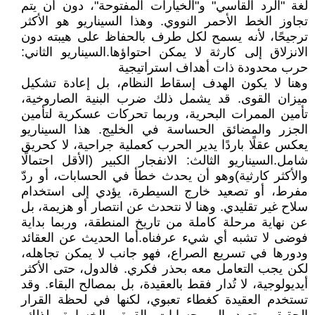
لغة "الرد القاسي" و"الخيارات المفتوحة"، دون أن يتم
تجاوز الخط الأحمر النووي. وهذا السيناريو هو الأكثر
ترجيحًا، لأنه يسمح لكل طرف بالحفاظ على هيبته دون
الانزلاق إلى كارثة لا يمكن احتواؤها.السيناريو الثاني:
حرب محدودة ذات أهداف استراتيجية
وهنا لا يكون الهدف إسقاط النظام، بل إعادة تشكيل
ميزان القوى. قد يشمل ذلك ضرب البنية الصاروخية،
تأمين الممرات البحرية، وربما تحركات عسكرية لتأمين
الجزر والمضائق الحساسة في الخليج. هذا السيناريو
يعكس عقلًا باردًا يدير الحرب كعملية جراحية، لا كحريق
شامل.السيناريو الثالث: الانفجار الكبير (الأقل احتمالًا
والأكثر كارثية)وهو أن يحدث خطأ في الحسابات، أو ردّ
مفرط، أو تصعيد خارج السيطرة، يؤدي إلى استخدام
سلاح غير تقليدي. وهنا لا نتحدث عن انتصار أو هزيمة، بل
عن نهاية مرحلة كاملة من تاريخ المنطقة، وربما بداية
فوضى لا تشبه أي شيء عرفناه.أما الحديث عن العقائد
ودورها في تسريع الصراع، فهو جانب لا يمكن تجاهله،
لكن يجب التعامل معه بحذر فكري. فالدول، حتى الأكثر
أيديولوجية، لا تُدار فقط بالعقيدة، بل بمصالح البقاء. وقد
تستخدم العقيدة كغطاء تعبوي، لكنها في لحظة القرار