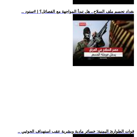
.. بغداد تحسم ملف السلاح.. هل تبدأ المواجهة مع الفصائل؟ | #ستود
.. قوات الطوارئ اليمنية: خسائر مادية وبشرية عقب استهداف الحوثيي