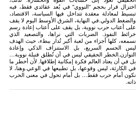
الحقيقي تعود إلى حسابات القوة والخسارة. لذلك،
اختزال قرار بحجم "النووي" في بُعد عقائدي فقط، فيه
تبسيط لمعادلة معقدة تتداخل فيها السياسة، الاقتصاد،
والضغط الدولي.في النهاية، الشرق الأوسط اليوم لا يقف
على أعتاب حرب نووية، بل يقف على أعتاب إعادة رسم
خرائط النفوذ. الضربات التي نراها، والتصعيد الذي
نسمعه، كلها أجزاء من لعبة أكبر تُدار ببطء، حيث الهدف
ليس الحسم السريع، بل الاستنزاف الذكي وإعادة
التوازن.الخطر الحقيقي ليس في أن تُطلق قنبلة نووية…
بل في أن يعتاد العالم فكرة إمكانية إطلاقها. لأن أخطر ما
في الكارثة، ليس وقوعها، بل تطبيعها في الوعي.وهنا، لا
نكون أمام حرب فقط… بل أمام تحول في معنى الحرب
ذاته.