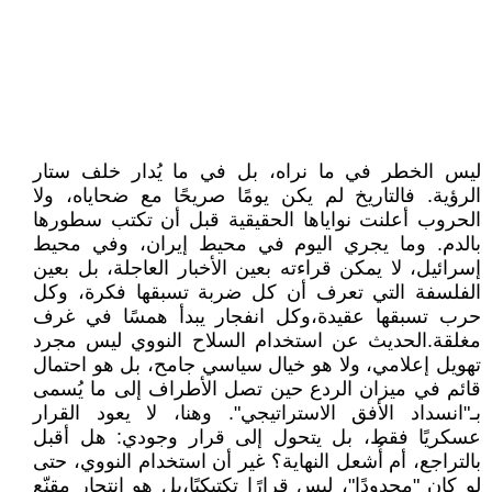
ليس الخطر في ما نراه، بل في ما يُدار خلف ستار
الرؤية. فالتاريخ لم يكن يومًا صريحًا مع ضحاياه، ولا
الحروب أعلنت نواياها الحقيقية قبل أن تكتب سطورها
بالدم. وما يجري اليوم في محيط إيران، وفي محيط
إسرائيل، لا يمكن قراءته بعين الأخبار العاجلة، بل بعين
الفلسفة التي تعرف أن كل ضربة تسبقها فكرة، وكل
حرب تسبقها عقيدة،وكل انفجار يبدأ همسًا في غرف
مغلقة.الحديث عن استخدام السلاح النووي ليس مجرد
تهويل إعلامي، ولا هو خيال سياسي جامح، بل هو احتمال
قائم في ميزان الردع حين تصل الأطراف إلى ما يُسمى
بـ"انسداد الأفق الاستراتيجي". وهنا، لا يعود القرار
عسكريًا فقط، بل يتحول إلى قرار وجودي: هل أقبل
بالتراجع، أم أُشعل النهاية؟ غير أن استخدام النووي، حتى
لو كان "محدودًا"، ليس قرارًا تكتيكيًا،بل هو انتحار مقنّع