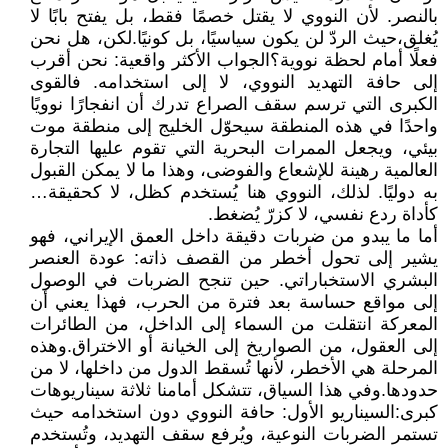
بالنصر. لأن النووي لا يقتل خصمًا فقط، بل يفتح بابًا لا
يُغلق،حيث الردّ لن يكون سياسيًا، بل كونيًا.لكن، هل نحن
فعلًا أمام لحظة نووية؟الجواب الأكثر واقعية: نحن أقرب
إلى حافة التهديد النووي، لا إلى استخدامه. فالقوى
الكبرى التي ترسم سقف الصراع تدرك أن انفجارًا نوويًا
واحدًا في هذه المنطقة سيحوّل الخليج إلى منطقة موت
بيئي، ويجعل الممرات البحرية التي تقوم عليها التجارة
العالمية رهينة للإشعاع والفوضى، وهذا ما لا يمكن القبول
به دوليًا. لذلك، النووي هنا يُستخدم كظل، لا كحقيقة…
كأداة ردع نفسي، لا كزرّ يُضغط.
أما ما يبدو من ضربات دقيقة داخل العمق الإيراني، فهو
يشير إلى تحول أخطر من القصف ذاته: عودة العنصر
البشري الاستخباراتي. حين تنجح الضربات في الوصول
إلى مواقع حساسة بعد فترة من الحرب، فهذا يعني أن
المعركة انتقلت من السماء إلى الداخل، من الطائرات
إلى العقول، من الصواريخ إلى الخيانة أو الاختراق.وهذه
المرحلة هي الأخطر، لأنها تُسقط الدول من داخلها، لا من
حدودها.وفي هذا السياق، تتشكل أمامنا ثلاثة سيناريوهات
كبرى:السيناريو الأول: حافة النووي دون استخدامه حيث
تستمر الضربات النوعية، ويُرفع سقف التهديد، وتُستخدم