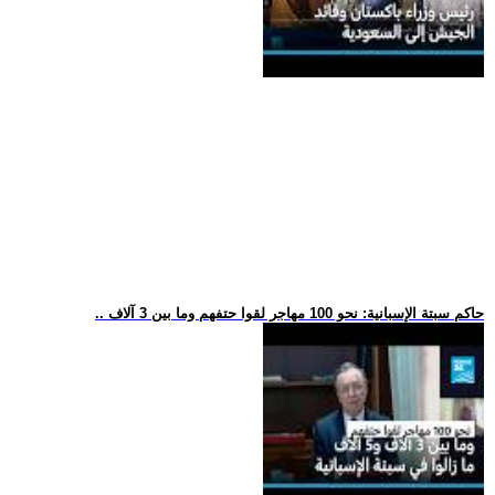
.. حاكم سبتة الإسبانية: نحو 100 مهاجر لقوا حتفهم وما بين 3 آلاف