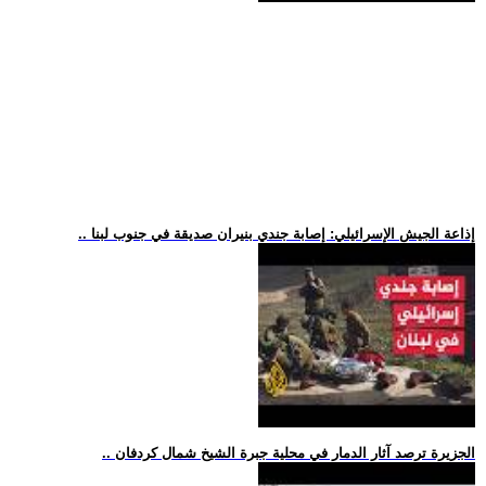
.. إذاعة الجيش الإسرائيلي: إصابة جندي بنيران صديقة في جنوب لبنا
.. الجزيرة ترصد آثار الدمار في محلية جبرة الشيخ شمال كردفان