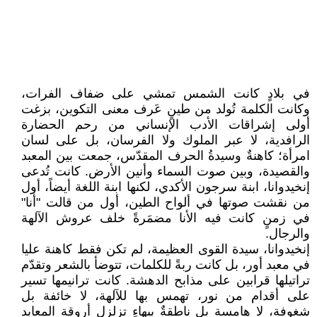
في بلادٍ كانت الشمس تمشي على ضفاف الفرات،
وكانت الكلمة تُولد من طينٍ عَرف معنى التكوين، بزغت
أولى إشراقات الأدب الإنساني من رحم الحضارة
الرافدية، لا عبر الملوك ولا الفرسان، بل على لسان
امرأة؛ كاهنةٌ وسيدةُ الحرف المقدّس، جمعت بين المعبد
والقصيدة، وبين صوت السماء وأنين الأرض. كانت تُدعى
إنخيدوانا، ابنة سرجون الأكدي، لكنها ابنة اللغة أيضاً، أول
من نقشت صوتها في ألواح الطين، أول من قالت "أنا"
في زمنٍ كانت فيه الأنا مضمَرةً خلف عروش الآلهة
والرجال.
إنخيدوانا، سيدة القوى العظيمة، لم تكن فقط كاهنة عليا
في معبد أور، بل كانت ربةً للكلمات، تتوضأ بالشعر وتقدّم
تراتيلها قرابين على مذابح الدهشة. كانت ترانيمها تسير
على أقدام من نور، تهمس بها للآلهة، لا خائفة بل
شغوفة، لا هامسة بل ناطقةٌ ببهاءٍ تزلزل أروقة المعابد