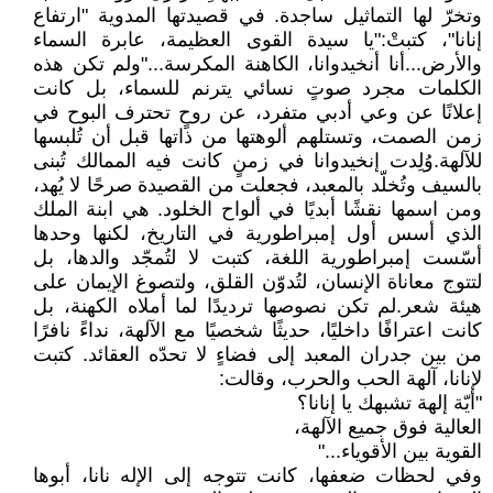
وتخرّ لها التماثيل ساجدة. في قصيدتها المدوية "ارتفاع
إنانا"، كتبتْ:"يا سيدة القوى العظيمة، عابرة السماء
والأرض...أنا أنخيدوانا، الكاهنة المكرسة..."ولم تكن هذه
الكلمات مجرد صوتٍ نسائي يترنم للسماء، بل كانت
إعلانًا عن وعي أدبي متفرد، عن روحٍ تحترف البوح في
زمن الصمت، وتستلهم ألوهتها من ذاتها قبل أن تُلبسها
للآلهة.وُلِدت إنخيدوانا في زمنٍ كانت فيه الممالك تُبنى
بالسيف وتُخلّد بالمعبد، فجعلت من القصيدة صرحًا لا يُهد،
ومن اسمها نقشًا أبديًا في ألواح الخلود. هي ابنة الملك
الذي أسس أول إمبراطورية في التاريخ، لكنها وحدها
أسّست إمبراطورية اللغة، كتبت لا لتُمجّد والدها، بل
لتتوج معاناة الإنسان، لتُدوّن القلق، ولتصوغ الإيمان على
هيئة شعر.لم تكن نصوصها ترديدًا لما أملاه الكهنة، بل
كانت اعترافًا داخليًا، حديثًا شخصيًا مع الآلهة، نداءً نافرًا
من بين جدران المعبد إلى فضاءٍ لا تحدّه العقائد. كتبت
لإنانا، آلهة الحب والحرب، وقالت:
"أيّة إلهة تشبهك يا إنانا؟
العالية فوق جميع الآلهة،
القوية بين الأقوياء..."
وفي لحظات ضعفها، كانت تتوجه إلى الإله نانا، أبوها