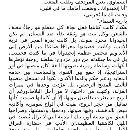
السماوي، بعين المرتجف وبقلب المتعب:
"أنا إنخيدوانا... وضعت أمامك ما في قلبي،
وقلت لك ما يُحزنني،
يا ربة السماء."
هكذا، كانت كتابتها فعل نجاة. كل مقطع هو رجاءٌ مغلف
بالشعر، وكل بيت هو وثيقة بقاء ضد النسيان. لم تكن
إنخيدوانا مجرد صوت، بل كانت بذرة الفجر في تربة
الأدب، وكانت قصيدتها معراجًا صاعدًا من الأرض إلى
الأبد.ولم تنحصر عظمة إنخيدوانا في ما كتبت فحسب،
بل في ما جسّدته من دور مزدوج: سلطة روحية تؤطرها
الكهانة، وسلطة رمزية تصوغها اللغة. كان منصبها في أور
استراتيجيًا، إذ جمع بين التقوى والسياسة، بين خدمة
المعابد ودعم حكم والدها الأكدي. لكنها لم تستغل منصبها
لتأليف المديح الرخيص، بل غرّدت وحدها في ممرات
العزلة، وكتبت من داخلها، لا من أجل البلاط.ورغم أن
الريح قد بعثرت تفاصيل موتها، إلا أن كلماتها صمدت كأنها
تماثيل من حجر الروح، بقيت في ألواح سومرية وأكادية
تنبض بالدهشة، وفيها صوتها، ودمعها، ودهشتها، وصراخها
العتيق من مدينة أور، تلك المدينة التي لا تزال تُنصت في
الليل لكاهنتها العظيمة.إن الأدب في حضارة العراق
الأولى لم يبدأ من ملحمة جلجامش، بل من دمعة