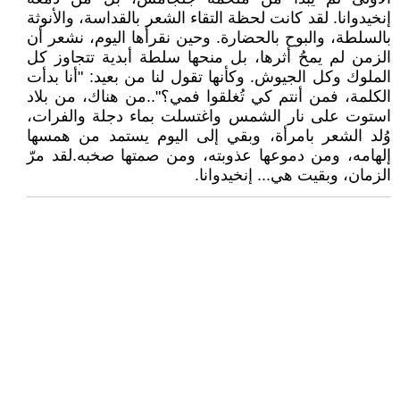
إنخيدوانا. لقد كانت لحظة التقاء الشعر بالقداسة، والأنوثة
بالسلطة، والبوح بالحضارة. وحين نقرأها اليوم، نشعر أن
الزمن لم يمحُ أثرها، بل منحها سلطة أبدية تتجاوز كل
الملوك وكل الجيوش. وكأنها تقول لنا من بعيد: "أنا بدأت
الكلمة، فمن أنتم كي تُغلقوا فمي؟"..من هناك، من بلاد
استوت على نار الشمس واغتسلت بماء دجلة والفرات،
وُلد الشعر بامرأة، وبقي إلى اليوم يستمد من همسها
إلهامه، ومن دموعها عذوبته، ومن صمتها صخبه.لقد مرّ
الزمان، وبقيت هي... إنخيدوانا.