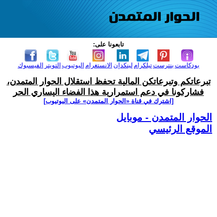
تابعونا على:
بودكاست
بنترست
تيلكرام
لينكدإن
الانستغرام
اليوتيوب
التويتر
الفيسبوك
تبرعاتكم وتبرعاتكن المالية تحفظ استقلال الحوار المتمدن،
فشاركونا في دعم استمرارية هذا الفضاء اليساري الحر
[اشترك في قناة ‫«الحوار المتمدن» على اليوتيوب]
الحوار المتمدن - موبايل
الموقع الرئيسي