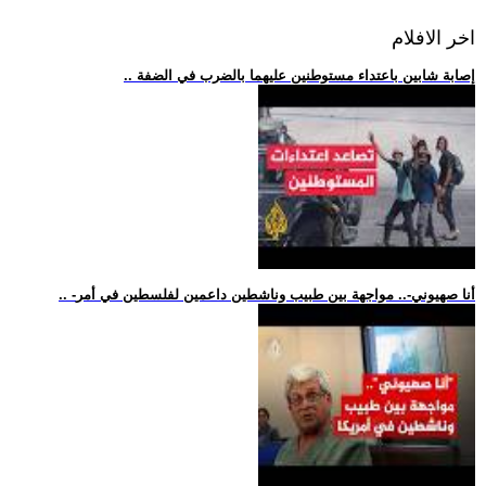
اخر الافلام
.. إصابة شابين باعتداء مستوطنين عليهما بالضرب في الضفة
.. -أنا صهيوني-.. مواجهة بين طبيب وناشطين داعمين لفلسطين في أمر