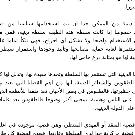
نوزا.
ينية من الممكن جدا ان يتم استخدامها سياسيا من قب
 خصوصا إذا كانت سلطة هذه الطبقة سلطة دينية، ففي 
الاستخدام واضحا ولا يشكل أي احراج، فهي تتكأ تماما على
تستثمرها لغاية حماية مصالحها وتأبيد وجودها واستمرار سيطرت
بة لها هو بمثابة درع حامي لها.
ا الدينية التي تستثمر بها السلطة وتجدها مفيدة لها، وتذلل لها 
طقوس والشعائر الدينية، انها من اهم القضايا التي تعيد ب
 حظيرتها، فالطقوس في بعض الأحيان تعد منقذا للأنظمة الدينية
لى الناس وهيمنة، بمعنى أكثر وضوحا فالطقوس تعد عاملا 
ى الدولة الدينية.
ضية المنقذ أو المهدي المنتظر، وهي قضية موجودة في اغلب
قضية مركزية جدا لدى السلطة وقادتها، فبهذه القضية كل طائ