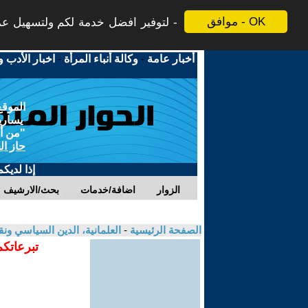
موافق - OK
لتوفير افضل خدمة لكم ولتسهيل عملي
أخبار عامة
-
وكالة أنباء المرأة
-
اخبار الأدب و
الموقع
يسارية
"من أج
حاز ال
إذا لديك
الزوار
اضافة/خدمات
بحث/الارشيف
الصفحة الرئيسية
-
العلمانية، الدين السياسي ونق
تبرعاتكم