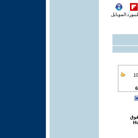
يبورد
الموبايل