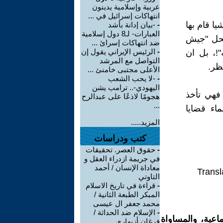
عربية وإسلامية يدينون
انتهاكات إسرائيل في ...
ا قام بها
-
-بيان إدانة بأشد
العبارات- لـ8 دول إسلامية
بحل "جيش
ضد انتهاكات إسرائ ...
-
الرئيس الإيراني يقول إن
!، بل ان
التواصل مع المرشد
ظر.
الأعلى مجتبى خامنئ ...
-
-لا يحب الشعب
اليهودي-.. ترامب يشن
فهي تأخذ
هجومًا لاذعًا على عبدالرح
...
اء قضايا
المزيد.....
كتب ودراسات
-
حقوق العصر. تحقيقات
في جريمة ازدراء العقل و
معاداة الإنسان / أحمد
Transl
التاوتي
-
قراءة في تاريخ الاسلام
المبكر الطبعة الثانية /
محمد جعفر ال عيسى
-
الإسلام ضد الحداثة /
اعية، والمساواة
فرغان أزيهاري