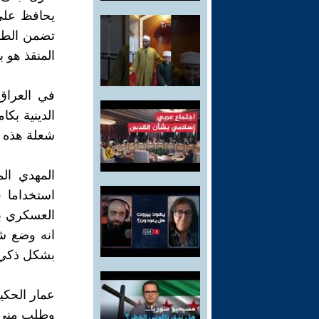
يحافظ على 
تضمن الطائ
المنقذ هو ب
في العراق
الدينية بكا
شعلة هذه ا
المهدي ال
استخداما 
العسكري بر
انه وضع شر
بشكل ذكي
عمار الحكي
وطلب مني ا