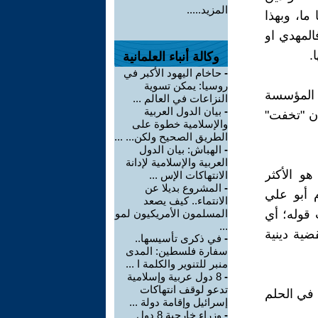
المزيد.....
ا، وبهذا
المهدي او
.
وكالة أنباء العلمانية
-
حاخام اليهود الأكبر في
روسيا: يمكن تسوية
 المؤسسة
النزاعات في العالم ...
-
بيان الدول العربية
أن "تخفت"
والإسلامية خطوة على
الطريق الصحيح ولكن... ...
-
الهباش: بيان الدول
العربية والإسلامية لإدانة
و الأكثر
الانتهاكات الإس ...
-
المشروع بديلا عن
 أبو علي
الانتماء.. كيف يصعد
 قوله؛ أي
المسلمون الأمريكيون لمو
...
ية دينية
-
في ذكرى تأسيسها..
سفارة فلسطين: المدى
منبر للتنوير والكلمة ا ...
-
8 دول عربية وإسلامية
تدعو لوقف انتهاكات
 في الحلم
إسرائيل وإقامة دولة ...
-
وزراء خارجية 8 دول