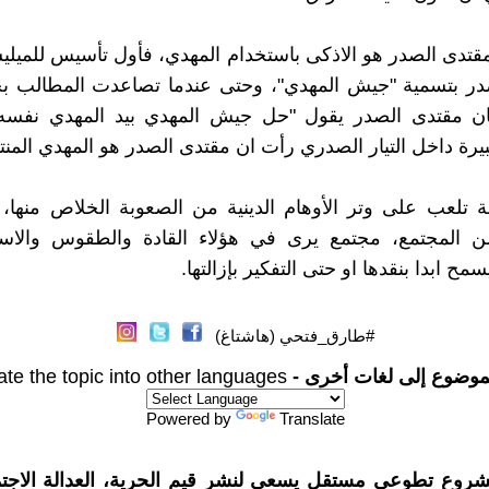
قتدى الصدر هو الاذكى باستخدام المهدي، فأول تأسيس للميليشي
در بتسمية "جيش المهدي"، وحتى عندما تصاعدت المطالب 
ان مقتدى الصدر يقول "حل جيش المهدي بيد المهدي نفسه"
رة داخل التيار الصدري رأت ان مقتدى الصدر هو المهدي المنت
تلعب على وتر الأوهام الدينية من الصعوبة الخلاص منها، 
ن المجتمع، مجتمع يرى في هؤلاء القادة والطقوس والاسم
مح ابدا بنقدها او حتى التفكير بإزالتها.
#طارق_فتحي (هاشتاغ)
موضوع إلى لغات أخرى -
ate the topic into other languages
Powered by
Translate
شروع تطوعي مستقل يسعى لنشر قيم الحرية، العدالة الاجتم