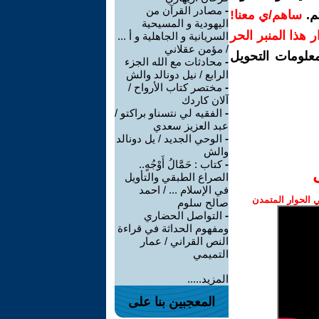
-
مصادر القرآن من
م.
ساهم/ي معنا!
اليهودية و المسيحية
رار هذا المنبر الحر
السريانية و الجاهلية و أ ...
/ مؤمن عقلاني
معلومات التحويل
-
محادثات مع الله الجزء
الرابع / نيل دونالد والش
-
مختصر كتاب الأرواح /
آلان كاردك
-
الفقيه لي نتسناو براكتو /
عبد العزيز سعدي
-
الوحي الجديد / يل دونالد
والش
-
كتاب : حَمَّالُ أَوْجُهٍ..
الصراع الطبقي والتأويل
في الإسلام ... / احمد
الحوار المتمدن
صالح سلوم
-
التواصل الحضاري
ومفهوم الحداثة في قراءة
النص القراني / عمار
التميمي
المزيد.....
المعجبين بنا على