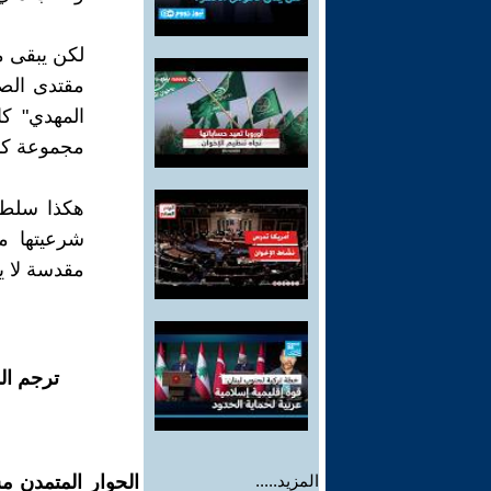
لكن يبقى م
مقتدى الص
المهدي" ك
مجموعة كبي
هكذا سلطة 
شرعيتها م
مقدسة لا يس
ترجم ال
المزيد.....
الحوار المتمدن م