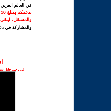
في العالم العربي
ب
والمستقل، ليبقى ص
والمشاركة في دع
ا‫
في رحيل جليل شهبا