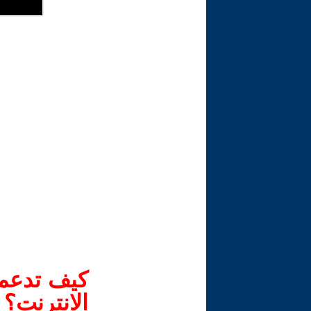
كيف تدعم-
الانترنت؟