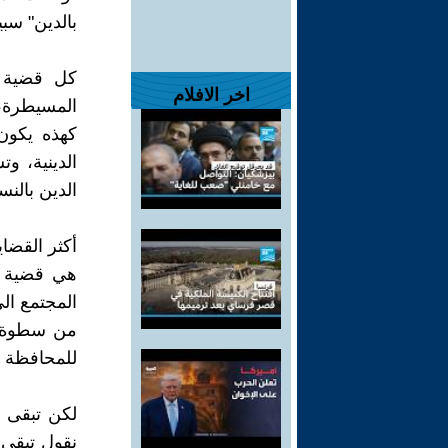
بالدين" سبي
كل قضية د
اخر الافلام
المسيطرة،
كهذه يكون 
الدينية، و
الدين بالنس
أكثر القضاي
هي قضية ال
المجتمع الى
من سطوة ع
للمحافظة عل
لكن تبقى ق
نقول تبقى 