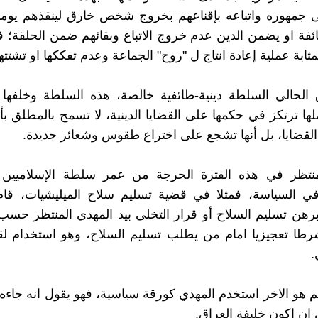
جمهوره واتباعه بإقناعهم بخروج شخص خارق لينقذهم يوما م
فة او يضمن الدين عدم خروج الاتباع وبقائهم ضمن الحلقة؛ ف
مثابة عملية إعادة انتاج ل "روح" الجماعة وعدم تفككها او تشتتها
 الحالي السلطة دينية-طائفية خالصة، هذه السلطة وخلفها
ملها ترتكز في حكمها على القضايا الدينية، لا تسمح بالمطلق ب
لقضايا، بل أنها تشجع على اختراع طقوس وشعائر جديدة.
منتظر في هذه الفترة الحرجة من عمر سلطة الإسلاميين ه
في السياسة، فمثلا في قضية تسليم سلاح الميليشيات، قام
هن تسليم السلاح أو قرار التخلي بيد المهدي المنتظر حسب
طا تعجيزيا امام من يطلب تسليم السلاح، وهو استخدام لقض
.
م هو الاخر استخدم المهدي كورقة سياسية، فهو يقول انه جاءه
ن اكون خليفة العراق.