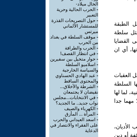
الخال ميلاد-
-
الحرب الحالية وحرية
التعبير
-
حول التصريحات القذرة
ل الطبقة
للمستشار الألماني
ميرتس
مثل سلطة
-
موقف السلطة في بغداد
 القضايا
من الحرب
-
الحرب والطرافة
ها، أي ان
-
في انتظار القصف!
-
حوار متخيل بين سفيرين
-
اسلاميو السلطة
والسياسة الخارجية
كل العقبات
-
عبد الهادي الحسناوي
والمحتوى الساقط
ها السلطة
-
الشرطة والأخلاق...
، لما لها
نقيضان لا يجتمعان
-
في الانتخابات...مجلس
مهما جدا
نواب جديد.. ما الجديد؟
-
الكهرباء والصيف
-
المرأة ... المأزق
-
اسعد العيداني والحرب
على الفقراء والانتصار في
 الأديان،
الدعاية
فة أو دين