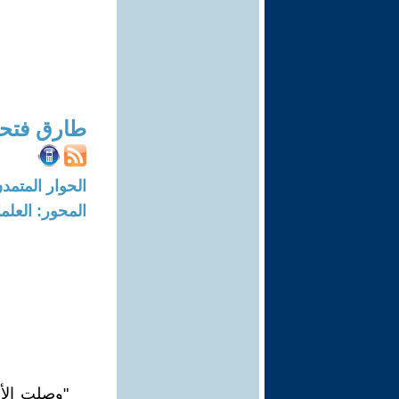
طارق فتح
الحوار المتمدن-العدد: 8397 - 5
المحور: العلما
"وصلت الأم