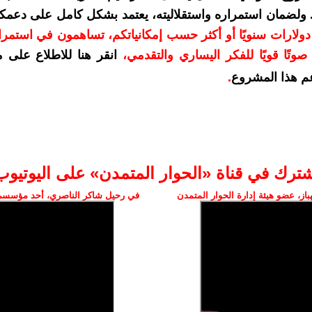
. ولضمان استمراره واستقلاليته، يعتمد بشكل كامل على دعمك
دعمكم بمبلغ 10 دولارات سنويًا أو أكثر حسب إمكانياتكم، تساهمون في استم
وتًا قويًا للفكر اليساري والتقدمي
،
انقر هنا للاطلاع على 
م هذا المشروع
.
شترك في قناة «الحوار المتمدن» على اليوتيوب
ز، عضو هيئة إدارة الحوار المتمدن
في رحيل شاكر الناصري، أحد مؤسسي 