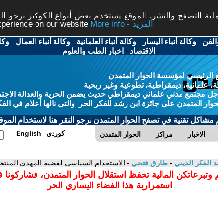
ة التصفح والنشر، الموقع يستخدم بعض أنواع الكوكيز نرجو النق
More info - المزيد
experience on our website
الفن
-
وكالة أنباء اليسار
-
وكالة أنباء العلمانية
-
وكالة أنباء العمال
-
وكا
الاقتصاد
-
اخبار الطب والعلوم
 الرئيسي لمؤسسة الحوار المتمدن
، علمانية، ديمقراطية، تطوعية وغير ربحية
ل مجتمع مدني علماني ديمقراطي حديث يضمن الحرية والعدالة الاجتم
حوار المتمدن على جائزة ابن رشد للفكر الحر والتى نالها أعلام في الفك
م مشاكل تقنية في تصفح الحوار المتمدن نرجو النقر هنا لاستخدام الموقع
كوردي
English
الاخبار
مراكز
الحوار المتمدن
د الفكر الديني
-
طارق فتحي
- الاستخدام السياسي لقضية المهدي المنتظ
 وتبرعاتكن المالية تحفظ استقلال الحوار المتمدن، فشاركونا 
استمرارية هذا الفضاء اليساري الحر