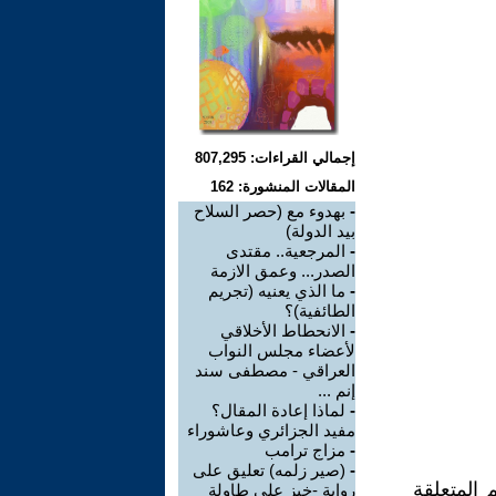
إجمالي القراءات: 807,295
المقالات المنشورة: 162
-
بهدوء مع (حصر السلاح
بيد الدولة)
-
المرجعية.. مقتدى
الصدر... وعمق الازمة
-
ما الذي يعنيه (تجريم
الطائفية)؟
-
الانحطاط الأخلاقي
لأعضاء مجلس النواب
العراقي - مصطفى سند
إنم ...
-
لماذا إعادة المقال؟
مفيد الجزائري وعاشوراء
-
مزاج ترامب
-
(صير زلمه) تعليق على
المتعلقة
رواية -خبز على طاولة