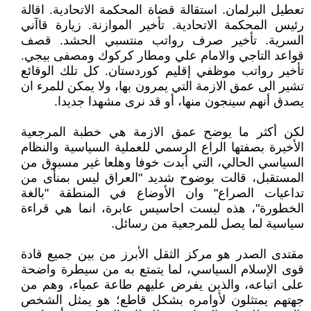
تعطيل البرلمان. استقالة قضاة المحكمة الاتحادية. اقالة
رئيس المحكمة الاتحادية. تأخير الموازنة. زيارة قاآني
السرية. تأخير صرف رواتب منتسبي الحشد. قصف
قواعد التاجي والامام علي ومطار كركوك ومصفى بيجي.
تأخير رواتب موظفي إقليم كوردستان. كل تلك الوقائع
تشير الى عمق الازمة التي يمرون بها، ولا يمكن للمرء ان
يصدق أنهم سينجون منها، أو قد نرى مشهدا جديدا.
لكن أكثر ما يوضح عمق الازمة هي خطبة المرجعية
الأخيرة بصفتها الراع الرسمي للعملية السياسية والنظام
السياسي الحالي، التي أبدت خوفا وهلعا غير مسبوق من
المستقبل، قالت بوضوح شديد "العراق ليس بمنأى من
تداعيات الصراع" وان الأوضاع في المنطقة "بالغة
الخطورة"، هذه ليست احاسيس عابرة، انما هي قراءة
سياسية لما يصل للمرجعية من رسائل.
مقتدى الصدر هو مركز الثقل الأبرز من بين جميع قادة
قوى الإسلام السياسي، لما يتمتع به من سيطرة واضحة
على اتباعه، والذين يفرض عليهم طاعة عمياء، وهم من
جهتهم يمتثلون لأوامره بشكل قاطع؛ هو يمثل الشخص