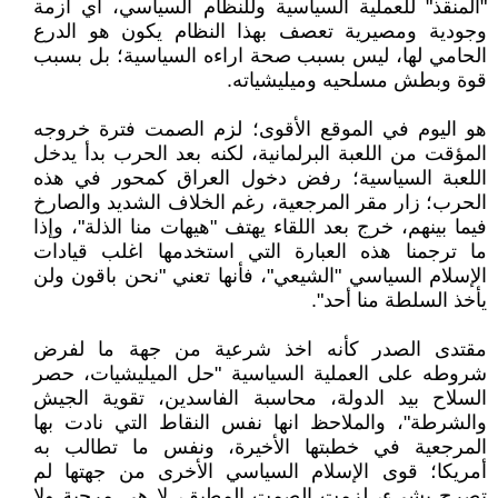
"المنقذ" للعملية السياسية وللنظام السياسي، أي ازمة
وجودية ومصيرية تعصف بهذا النظام يكون هو الدرع
الحامي لها، ليس بسبب صحة اراءه السياسية؛ بل بسبب
قوة وبطش مسلحيه وميليشياته.
هو اليوم في الموقع الأقوى؛ لزم الصمت فترة خروجه
المؤقت من اللعبة البرلمانية، لكنه بعد الحرب بدأ يدخل
اللعبة السياسية؛ رفض دخول العراق كمحور في هذه
الحرب؛ زار مقر المرجعية، رغم الخلاف الشديد والصارخ
فيما بينهم، خرج بعد اللقاء يهتف "هيهات منا الذلة"، وإذا
ما ترجمنا هذه العبارة التي استخدمها اغلب قيادات
الإسلام السياسي "الشيعي"، فأنها تعني "نحن باقون ولن
يأخذ السلطة منا أحد".
مقتدى الصدر كأنه اخذ شرعية من جهة ما لفرض
شروطه على العملية السياسية "حل الميليشيات، حصر
السلاح بيد الدولة، محاسبة الفاسدين، تقوية الجيش
والشرطة"، والملاحظ انها نفس النقاط التي نادت بها
المرجعية في خطبتها الأخيرة، ونفس ما تطالب به
أمريكا؛ قوى الإسلام السياسي الأخرى من جهتها لم
تصرح بشيء، لزمت الصمت المطبق، لا هي مرحبة ولا