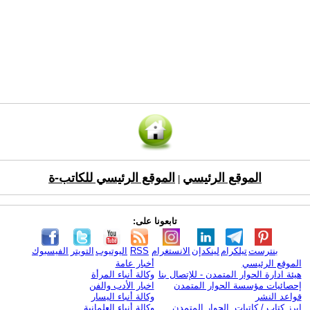
الموقع الرئيسي
الموقع الرئيسي للكاتب-ة
|
تابعونا على:
بنترست
تيلكرام
لينكدإن
الانستغرام
RSS
اليوتيوب
التويتر
الفيسبوك
الموقع الرئيسي
أخبار عامة
هيئة ادارة الحوار المتمدن - للإتصال بنا
وكالة أنباء المرأة
إحصائيات مؤسسة الحوار المتمدن
اخبار الأدب والفن
قواعد النشر
وكالة أنباء اليسار
ابرز كتاب / كاتبات الحوار المتمدن
وكالة أنباء العلمانية