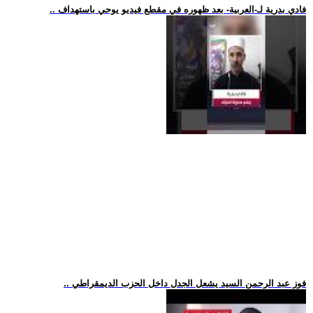
.. فادي بدرية لـ-العربية- بعد ظهوره في مقطع فيديو يوحي باستهداف
.. فوز عبد الرحمن السيد يشعل الجدل داخل الحزب الديمقراطي