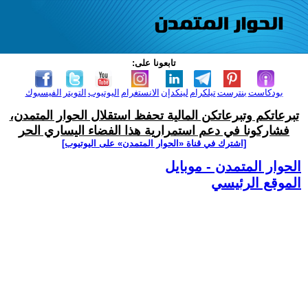
تابعونا على:
بودكاست
بنترست
تيلكرام
لينكدإن
الانستغرام
اليوتيوب
التويتر
الفيسبوك
تبرعاتكم وتبرعاتكن المالية تحفظ استقلال الحوار المتمدن،
فشاركونا في دعم استمرارية هذا الفضاء اليساري الحر
[اشترك في قناة ‫«الحوار المتمدن» على اليوتيوب]
الحوار المتمدن - موبايل
الموقع الرئيسي