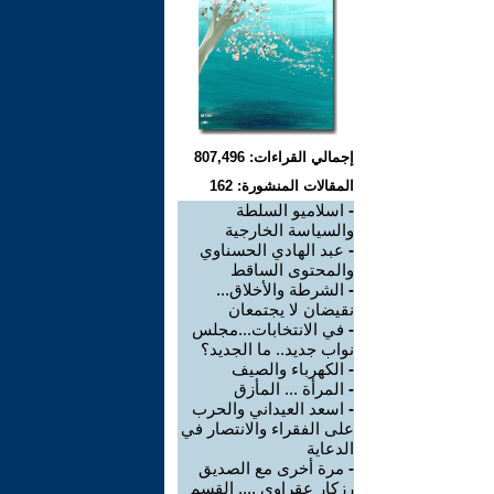
إجمالي القراءات: 807,496
المقالات المنشورة: 162
-
اسلاميو السلطة
والسياسة الخارجية
-
عبد الهادي الحسناوي
والمحتوى الساقط
-
الشرطة والأخلاق...
نقيضان لا يجتمعان
-
في الانتخابات...مجلس
نواب جديد.. ما الجديد؟
-
الكهرباء والصيف
-
المرأة ... المأزق
-
اسعد العيداني والحرب
على الفقراء والانتصار في
الدعاية
-
مرة أخرى مع الصديق
رزكار عقراوي .... القسم