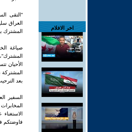
"التقى ال
العراق سلي
اخر الافلام
المشترك بي
صياغة الخ
المشترك"،
الأحيان تت
المشتركة ب
بعد الترحي
السفير ال
المخابرات
الاستغناء
فاوضتكم في