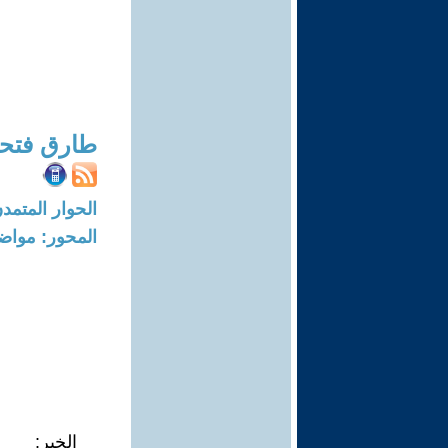
طارق فتح
الحوار المتمدن-العدد: 8366 - 5
المحور: مواض
الخبر: