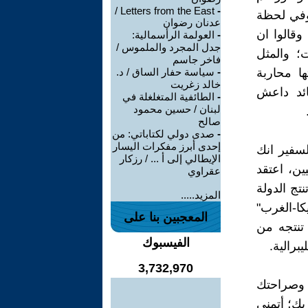
Letters from the East /
-
 وفي لحظة
عدنان رضوان
وقالوا ان
-
العولمة الرأسمالية:
جدل المجرد والملموس /
ت؛ والمثل
فاخر جاسم
ا محاربة
-
سياسة حفار الساق / د.
خالد زغريت
ائد داعش
-
الطائفية المتغلغلة في
لبنان / حسين محمود
صالح
-
صدى دولي لكتاباتي: من
إحدى أبرز مفكرات اليسار
لسفير انك
الإيطالي إلى أ ... / رزكار
ين، اعتقد
عقراوي
تج الدولة
المزيد.....
كا-الغرب"
المعجبين بنا على
 تنتجه من
الفيسبوك
برالية.
3,732,970
 وصراحتك
بك؛ أتمنى