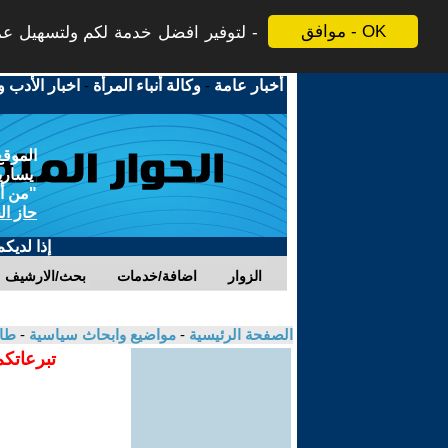
موافق - OK
لتوفير افضل خدمة لكم ولتسهيل عملي
أخبار عامة
-
وكالة أنباء المرأة
-
اخبار الأدب و
الموقع
يسارية
"من أج
حاز ال
إذا لديك
الزوار
اضافة/خدمات
بحث/الارشيف
الصفحة الرئيسية
-
مواضيع وابحاث سياسية
-
طا
تبرعاتكم