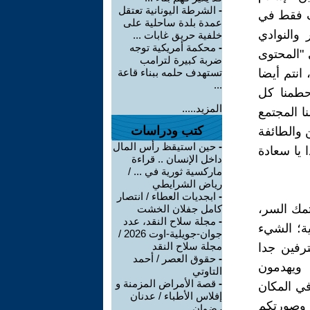
-
الشرطة اليونانية تعتقل
لف فقط في
عمدة بلدة ساحلية على
 والنوادي
خلفية حريق غابات ...
-
محكمة أمريكية توجه
 "المحتوى
ضربة كبيرة لترامب
انتم أيضا
تستهدف حلمه ببناء قاعة
...
حطمنا كل
المزيد.....
ا المجتمع
كتب ودراسات
ن والطائفة
-
حين استيقظ رأس المال
 يا سعادة
داخل الإنسان .. قراءة
ماركسية ثورية في ... /
رياض الشرايطي
-
ابجديات العطاء / انتصار
تمك السر،
كامل جفلان الخشت
-
مجلة سلاح النقد، عدد
ية؛ الشيء
جوان-جويلية-اوت 2026 /
مجلة سلاح النقد
ترفين جدا
-
حقوق العصر / أحمد
 ويهدمون
التاوتي
-
قصة الأمراض المزمنة و
في المكان
إفلاس الأطباء / عدنان
، وصورتكم
رضوان