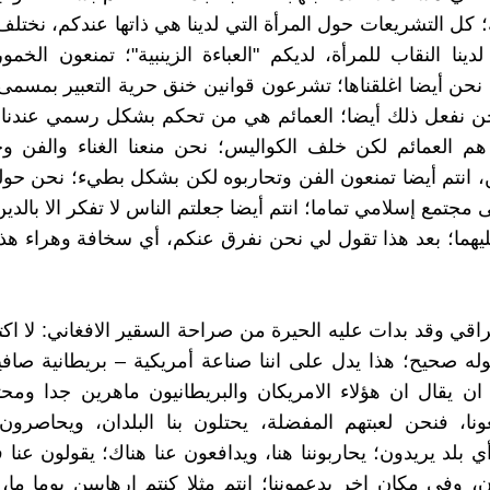
؛ كل التشريعات حول المرأة التي لدينا هي ذاتها عندكم، نخت
دينا النقاب للمرأة، لديكم "العباءة الزينبية"؛ تمنعون الخمور
، نحن أيضا اغلقناها؛ تشرعون قوانين خنق حرية التعبير بمسمى
حن نفعل ذلك أيضا؛ العمائم هي من تحكم بشكل رسمي عندنا، 
م العمائم لكن خلف الكواليس؛ نحن منعنا الغناء والفن و
، انتم أيضا تمنعون الفن وتحاربوه لكن بشكل بطيء؛ نحن حولن
ى مجتمع إسلامي تماما؛ انتم أيضا جعلتم الناس لا تفكر الا بالدي
هما؛ بعد هذا تقول لي نحن نفرق عنكم، أي سخافة وهراء هذا
راقي وقد بدات عليه الحيرة من صراحة السقير الافغاني: لا اك
له صحيح؛ هذا يدل على اننا صناعة أمريكية – بريطانية صاف
ن يقال ان هؤلاء الامريكان والبريطانيون ماهرين جدا ومح
نا، فنحن لعبتهم المفضلة، يحتلون بنا البلدان، ويحاصرون
 بلد يريدون؛ يحاربوننا هنا، ويدافعون عنا هناك؛ يقولون عنا 
ون، وفي مكان اخر يدعموننا؛ انتم مثلا كنتم إرهابيين يوما ما