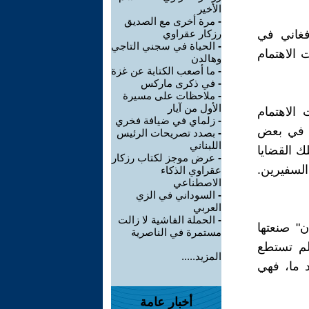
الأخير
-
مرة أخرى مع الصديق
فغاني في
رزكار عقراوي
-
الحياة في سجني التاجي
 الاهتمام
وهالدن
-
ما أصعب الكتابة عن غزة
-
في ذكرى ماركس
-
ملاحظات على مسيرة
الأول من آيار
الاهتمام
-
زلماي في ضيافة فخري
ن في بعض
-
بصدد تصريحات الرئيس
اللبناني
ك القضايا
-
عرض موجز لكتاب رزكار
السفيرين.
عقراوي الذكاء
الاصطناعي
-
السوداني في الزي
العربي
-
الحملة الفاشية لا زالت
" صنعتها
مستمرة في الناصرية
لم تستطع
المزيد.....
 ما، فهي
أخبار عامة