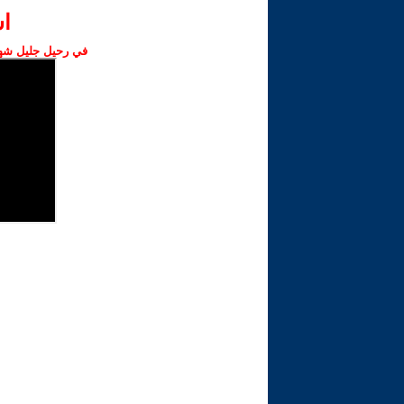
ا‫
في رحيل جليل شهبا