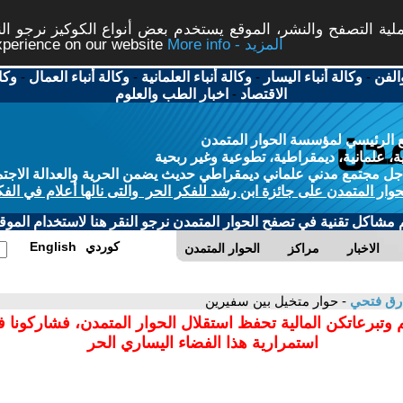
ة التصفح والنشر، الموقع يستخدم بعض أنواع الكوكيز نرجو النق
More info - المزيد
experience on our website
الفن
-
وكالة أنباء اليسار
-
وكالة أنباء العلمانية
-
وكالة أنباء العمال
-
وكا
الاقتصاد
-
اخبار الطب والعلوم
 الرئيسي لمؤسسة الحوار المتمدن
، علمانية، ديمقراطية، تطوعية وغير ربحية
ل مجتمع مدني علماني ديمقراطي حديث يضمن الحرية والعدالة الاجتم
حوار المتمدن على جائزة ابن رشد للفكر الحر والتى نالها أعلام في الفك
م مشاكل تقنية في تصفح الحوار المتمدن نرجو النقر هنا لاستخدام الموقع
كوردي
English
الاخبار
مراكز
الحوار المتمدن
رق فتحي
- حوار متخيل بين سفيرين
 وتبرعاتكن المالية تحفظ استقلال الحوار المتمدن، فشاركونا 
استمرارية هذا الفضاء اليساري الحر