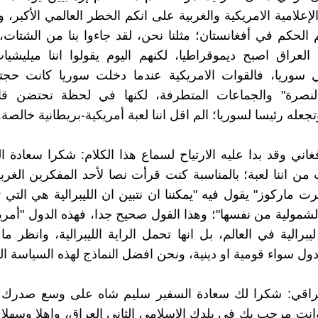
إعلامية الامريكية والغربية على انكم الخطر العالمي الأكبر،
الحكم في أفغانستان؛ مثلنا نحن، لقد جاءوا بنا من الشتات، 
لعراق اصبح ديموقراطيا، لكنهم اليوم يقولوا اننا ميليشيا
 سوريا، فالقوات الامريكية عندما دخلت سوريا كانت حجته
نصرة" والجماعات المتطرفة، لكنها في لحظة تحتضن ق
جعله رئيسا لسوريا؛ الم اقل اننا لعبة أمريكية-بريطانية خالصة.
فغاني وقد بدا عليه الارتياح لسماع هذا الكلام: شكرا سعادة ا
من اننا لعبة؛ بالمناسبة كنت قرأت نصا لأحد المفكرين الغربي
 ماركوز" يقول فيه "يمكننا ان نتبين ان الليبرالية هي التي تن
لشمولية من نفسها"؛ وهذا القول صحيح جدا، فهذه الدول "أمري
يبرالية في العالم، بل انها تحمل الراية الليبرالية، وانظر ما
ل سواء قومية او دينية، ونحن افضل النماذج لهذه السياسة اللي
عراقي: شكرا لك سعادة السفير سليم شاه على وسع صدرك
وانت مرحب بك في بلدك الإسلامي الثاني العراق، واهلا وسهلا 