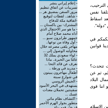
-
إعلام إيراني ينشر
 الترحيب،
تسريبات عن اتفاق تنظيم
خلقنا نفس
مرور السفن بمضيق هر ...
-
شاهد.. لقطات لتوقيع
بعد اسقاط
-اتفاقية مكة للدفاع
المشترك- بين باكستان ...
"دولة".
-
ما هو سر الاحتفال الذي
أداه محمد صلاح أمام
جمهور طرابزون سبو ...
بحكمكم في
-
أول وفاة من نوعها..
ينا قوانين
مهاجر يلقى مصرعه خلال
محاولته الوصول إلى ...
-
لواء سعودي يملك 32
عامًا من الخبرة.. ماذا
نعرف عن قائد التحا ...
ات تتحدث؟
-
مدريد في ورطة ..
لم، ثم عن
أطفال مهاجرون يبيتون
في شوارع سبتة
ال البلاد
-
الجيش الروسي
يستهدف في البحر الأسود
 اننا قوى
سفينتين تحملان معدات
عسك ...
-
اكتشاف نظام مائي
متطور بجوار الهرم الأحمر
ن الإسلام
قد يغيّر فهم بناء ...