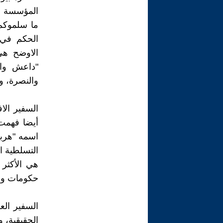
المؤسسة ال
ما سلموكم 
الحكم في ا
الاوضح هي
"داعش وال
والنصرة، وت
السفير الا
أيضا فهمت 
اسمه "هربرت
التسلطية ا
هي الأكثر ل
حكومات ودو
السفير ال
الحقيقية، 