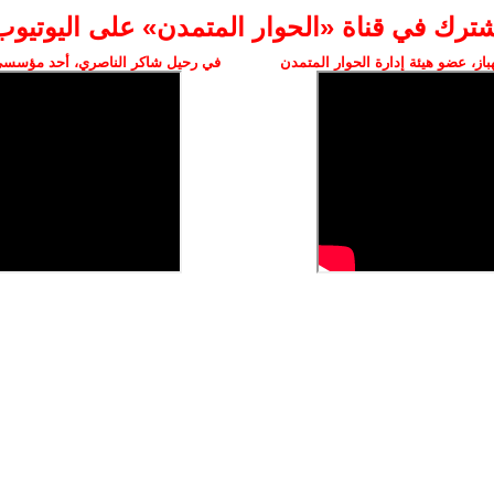
شترك في قناة «الحوار المتمدن» على اليوتيوب
ز، عضو هيئة إدارة الحوار المتمدن
في رحيل شاكر الناصري، أحد مؤسسي 