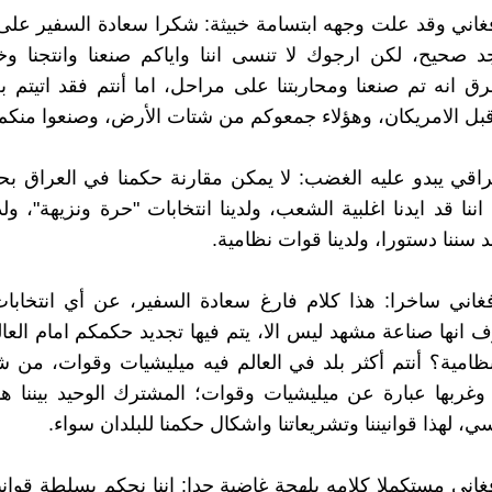
فغاني وقد علت وجهه ابتسامة خبيثة: شكرا سعادة السفير على
د صحيح، لكن ارجوك لا تنسى اننا واياكم صنعنا وانتجنا و
فرق انه تم صنعنا ومحاربتنا على مراحل، اما أنتم فقد اتيتم 
ل الامريكان، وهؤلاء جمعوكم من شتات الأرض، وصنعوا منكم 
راقي يبدو عليه الغضب: لا يمكن مقارنة حكمنا في العراق 
اننا قد ايدنا اغلبية الشعب، ولدينا انتخابات "حرة ونزيهة"، ولد
 سننا دستورا، ولدينا قوات نظامية.
فغاني ساخرا: هذا كلام فارغ سعادة السفير، عن أي انتخاب
ف انها صناعة مشهد ليس الا، يتم فيها تجديد حكمكم امام العا
ظامية؟ أنتم أكثر بلد في العالم فيه ميليشيات وقوات، من شم
 وغربها عبارة عن ميليشيات وقوات؛ المشترك الوحيد بيننا هو
، لهذا قوانيننا وتشريعاتنا واشكال حكمنا للبلدان سواء.
فغاني مستكملا كلامه بلهجة غاضبة جدا: اننا نحكم بسلطة قواني