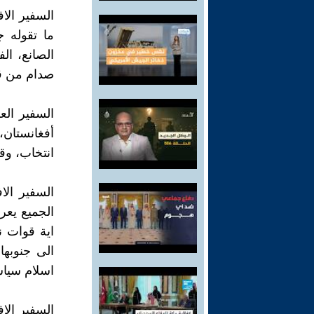
السفير الا
ما تقوله ج
الصانع، ال
صدام من قب
السفير الع
أفغانستان، 
انتخاب، وقد
السفير الا
الجميع يعر
اية قوات ن
الى جنوبها
اسلام سياسي
السفير الا