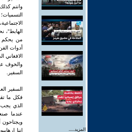
وانتم كذلك
التسميات؛ ل
الاجتماعية
الهابط"، ن
من يحكم ه
أدوات الفن
الافغاني ال
والخوف علي
السفير.
السفير الع
فكل ما تقو
الذي يجب ا
عندما صنعو
ويجتاحون أي
المزيد.....
اننا ارهابي