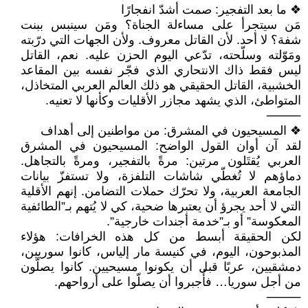
❖ ما بعد التفجير: صمت أشدّ انفجارًا
مَن سيتجرأ على مساءلة الجناة؟ ومَن سينبس ببنت
شفة؟ لا أحد. لأن القاتل معروف. ولأن الجهات التي درّبته
ومَوّلته وسلّحته، تدّعي اليوم الحزن عليه. نعم، القاتل
ليس فقط ذاك الانتحاري الذي فجّر نفسه بين المقاعد
الخشبية، القاتل الحقيقي هو ذلك العالم العربي المتخاذل،
المتواطئ، الذي يشهد مجازر الأقليات وكأنها لا تعنيه.
⸻
❖ المسيحيون في المشرق: من مواطنين إلى أهداف
لقد آن أوان القول الواضح: المسيحيون في المشرق
العربي يُقتَلون مرتين: مرةً بالتفجير، ومرةً بالتجاهل.
دماؤهم لا تُغطّي شاشات التلفزة، ولا تستفزّ بيانات
الجامعة العربية، ولا تحرّك حملات التضامن. إنهم الأقلية
التي لا أحد يجرؤ أن يعتبرها ضحية، كي لا يُتهم بـ”الطائفية
المعكوسة” أو بـ”خدمة أجندات خارجية”.
لكن الحقيقة أبسط من كل هذه الخرافات: هؤلاء
المذبوحون، اليوم، في كنيسة مار إلياس، كانوا سوريين،
دمشقيين، عربًا قبل أن يكونوا مسيحيين. كانوا يصلّون
من أجل سوريا… فأُجبروا أن يصلّوا على أرواحهم.
⸻