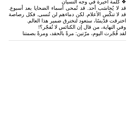
❖ كلمة أخيرة في وجه النسيان
قد لا يُحاسَب أحد. قد تُمحى أسماء الضحايا بعد أسبوع.
قد لا تنكّس الأعلام. لكن دماءهم لن تُنسى. فكل رصاصة
اخترقت قدّيسًا، ستعود لتخترق ضمير هذا العالم.
وفي النهاية، من قال إن الكنائس لا تُفجّر؟!
لقد فُجّرت اليوم، مرّتين: مرةً بالحقد، ومرةً بصمتنا