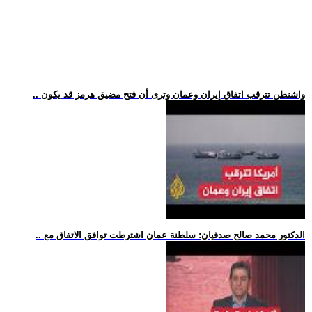
.. واشنطن تترقب اتفاق إيران وعمان وترى أن فتح مضيق هرمز قد يكون
.. الدكتور محمد صالح صدقيان: سلطنة عمان اشترطت توافق الاتفاق مع