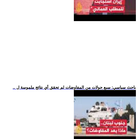
.. باحث سياسي: سبع جولات من المفاوضات لم تحقق أي نتائج ملموسة ل