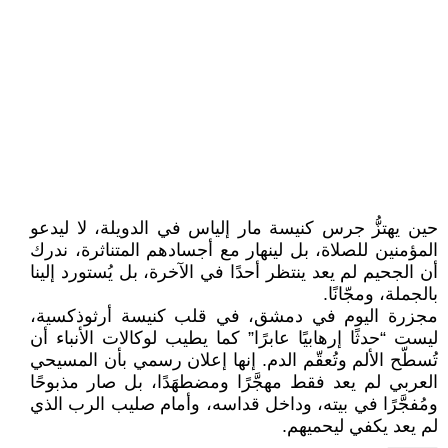
حين يهتزُّ جرس كنيسة مار إلياس في الدويلة، لا ليدعو
المؤمنين للصلاة، بل لينهار مع أجسادهم المتناثرة، ندرك
أن الجحيم لم يعد ينتظر أحدًا في الآخرة، بل يُستورد إلينا
بالجملة، ومجّانًا.
مجزرة اليوم في دمشق، في قلب كنيسة أرثوذكسية،
ليست “حدثًا إرهابيًا عابرًا” كما يطيب لوكالات الأنباء أن
تُسطّح الألم وتُعقّم الدم. إنها إعلان رسمي بأن المسيحي
العربي لم يعد فقط مهجَّرًا ومضطهَدًا، بل صار مذبوحًا
ومُفجَّرًا في بيته، وداخل قداسه، وأمام صليب الرب الذي
لم يعد يكفي ليحميهم.