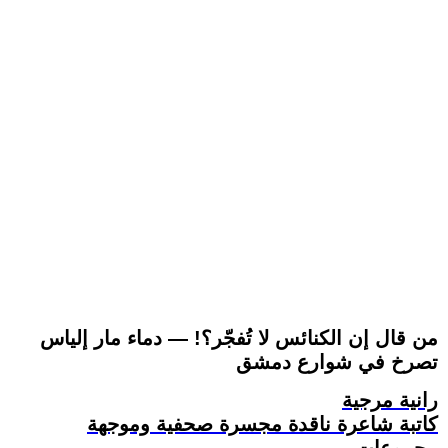
من قال إن الكنائس لا تُفجّر؟! — دماء مار إلياس
تصرخ في شوارع دمشق
رانية مرجية
كاتبة شاعرة ناقدة مجسرة صحفية وموجهة
مجموعات