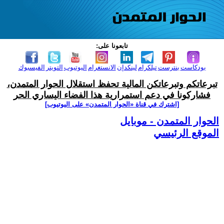
تابعونا على:
بودكاست
بنترست
تيلكرام
لينكدإن
الانستغرام
اليوتيوب
التويتر
الفيسبوك
تبرعاتكم وتبرعاتكن المالية تحفظ استقلال الحوار المتمدن،
فشاركونا في دعم استمرارية هذا الفضاء اليساري الحر
[اشترك في قناة ‫«الحوار المتمدن» على اليوتيوب]
الحوار المتمدن - موبايل
الموقع الرئيسي