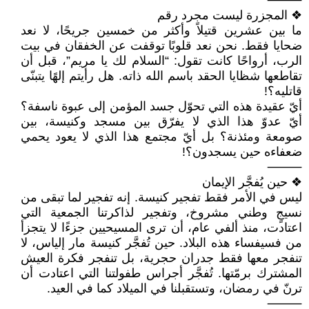
⸻
❖ المجزرة ليست مجرد رقم
ما بين عشرين قتيلاً وأكثر من خمسين جريحًا، لا نعد
ضحايا فقط. نحن نعد قلوبًا توقفت عن الخفقان في بيت
الرب، أرواحًا كانت تقول: “السلام لك يا مريم”، قبل أن
تقاطعها شظايا الحقد باسم الله ذاته. هل رأيتم إلهًا يتبنّى
قاتليه؟!
أيّ عقيدة هذه التي تحوّل جسد المؤمن إلى عبوة ناسفة؟
أيّ عدوّ هذا الذي لا يفرّق بين مسجد وكنيسة، بين
صومعة ومئذنة؟ بل أيّ مجتمع هذا الذي لا يعود يحمي
ضعفاءه حين يسجدون؟!
⸻
❖ حين يُفجَّر الإيمان
ليس في الأمر فقط تفجير كنيسة. إنه تفجير لما تبقى من
نسيجٍ وطني مشروخ، وتفجير لذاكرتنا الجمعية التي
اعتادت، منذ ألفي عام، أن ترى المسيحيين جزءًا لا يتجزأ
من فسيفساء هذه البلاد. حين تُفجَّر كنيسة مار إلياس، لا
تنفجر معها فقط جدران حجرية، بل تنفجر فكرة العيش
المشترك برمّتها. تُفجَّر أجراس طفولتنا التي اعتادت أن
ترنّ في رمضان، وتستقبلنا في الميلاد كما في العيد.
⸻