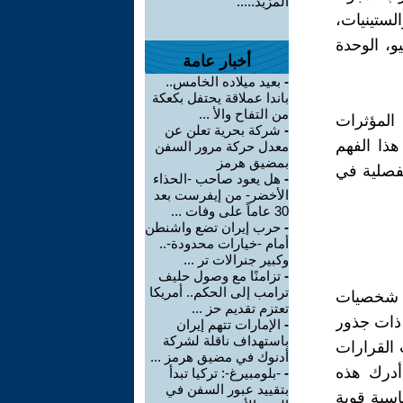
المزيد.....
لستينيات،
و، الوحدة
أخبار عامة
-
بعيد ميلاده الخامس..
باندا عملاقة يحتفل بكعكة
من التفاح والأ ...
المؤثرات
-
شركة بحرية تعلن عن
هذا الفهم
معدل حركة مرور السفن
بمضيق هرمز
مفصلية في
-
هل يعود صاحب -الحذاء
الأخضر- من إيفرست بعد
30 عاماً على وفات ...
-
حرب إيران تضع واشنطن
أمام -خيارات محدودة-..
وكبير جنرالات تر ...
-
تزامنًا مع وصول حليف
ترامب إلى الحكم.. أمريكا
أو شخصيات
تعتزم تقديم حز ...
 ذات جذور
-
الإمارات تتهم إيران
باستهداف ناقلة لشركة
 القرارات
أدنوك في مضيق هرمز ...
 أدرك هذه
-
-بلومبيرغ-: تركيا تبدأ
بتقييد عبور السفن في
اسية قوية