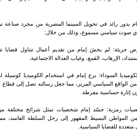
ام بدور رائد في تحويل السينما المصرية من مجرد صناعة تر
ذي صوت سياسي مسموع، وذلك من خلال:
وص جريئة: لم يخشَ إمام من تقديم أعمال تتناول قضايا ش
ستبداد، الإرهاب، القمع، وغياب العدالة الاجتماعية.
كوميديا السوداء: برع إمام في استخدام الكوميديا كوسيلة للن
من الواقع السياسي المرير، مما جعل رسالته تصل إلى قطاع
ن إثارة حساسية مفرطة.
يات رمزية: جسّد إمام شخصيات تمثل شرائح مختلفة من
ن المواطن البسيط المقهور إلى رجل السلطة الفاسد، مم
متعددة للقضايا السياسية.