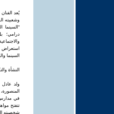
يُعد الفنا
وشعبيته ال
"السينما 
درامي؛ ب
والاجتماعي
استعراض مس
السينما وال
النشأة والت
المنصورة،
في مدارس ا
تتفتح مواه
شخصيته الفن