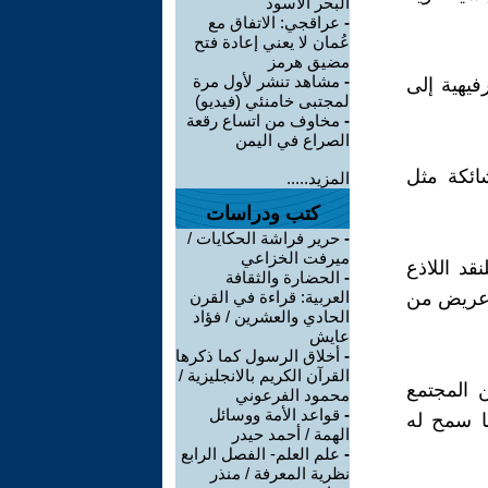
البحر الأسود
-
عراقجي: الاتفاق مع
عُمان لا يعني إعادة فتح
مضيق هرمز
-
مشاهد تنشر لأول مرة
فيهية إلى
لمجتبى خامنئي (فيديو)
-
مخاوف من اتساع رقعة
الصراع في اليمن
ائكة مثل
المزيد.....
كتب ودراسات
-
حرير فراشة الحكايات /
ميرفت الخزاعي
قد اللاذع
-
الحضارة والثقافة
 عريض من
العربية: قراءة في القرن
الحادي والعشرين / فؤاد
عايش
-
أخلاق الرسول كما ذكرها
القرآن الكريم بالانجليزية /
 المجتمع
محمود الفرعوني
-
قواعد الأمة ووسائل
ا سمح له
الهمة / أحمد حيدر
-
علم العلم- الفصل الرابع
نظرية المعرفة / منذر