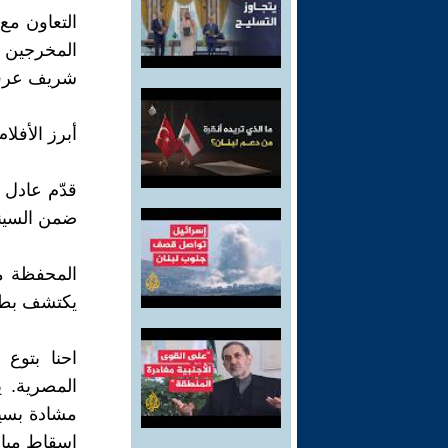
التعاون مع
المخرجين و
شريف عرفة
أبرز الأفلا
قدّم عادل إ
ضمن السينم
يكتشف بطل 
المصرية. 
مشادة بسي
إسقاط مباش