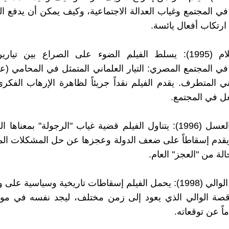
ي المجتمع وغياب العدالة الاجتماعية، وكيف يمكن أن يدفع 
 ارتكاب أفعال يائسة.
طيور الظلام (1995): يسلط الفيلم الضوء على الصراع بين تي
ي المجتمع المصري: التيار العلماني المتمثل في المحامي (عا
يني المتطرف. يقدم الفيلم نقداً جريئاً لظاهرة الإرهاب الفكري
ل في المجتمع.
النوم في العسل (1996): يتناول الفيلم قضية غياب "الرجولة" بمعن
يقدم إسقاطاً على ضعف الدولة وعجزها عن حل المشكلات الم
لة من "العجز" العام.
رسالة إلى الوالي (1998): يحمل الفيلم إسقاطات تاريخية وسياسية 
صة الوالي الذي يعود إلى زمن مختلف، ليجد نفسه في موا
ً عن توقعاته.