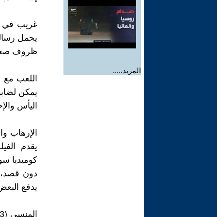
يحمل رسالة
ظروف صعبة
المزيد.....
يمكن لضاب
اليأس والإ
يقدم الفيل
كوميديا سو
دون قصد، 
يدفع البع