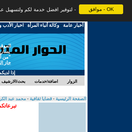
موافق - OK
لتوفير افضل خدمة لكم ولتسهيل عملي
أخبار عامة
-
وكالة أنباء المرأة
-
اخبار الأدب و
الموقع
يسارية
"من أج
حاز ال
إذا لديك
الزوار
اضافة/خدمات
بحث/الارشيف
الصفحة الرئيسية
-
قضايا ثقافية
-
محمد عبد الك
تبرعاتكم