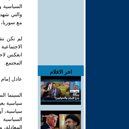
السياسية و
والتي شهدت
مع سوريا، حرب 1956، 
لم تكن نشأ
الاجتماعية
انعكس لاحق
المجتمع.
اخر الافلام
عادل إمام 
السينما ال
سياسية بعين
سياسية، أو
السياسية ع
المعادلة، 