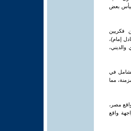
اليأس بعض
ارين فكريين
دل إمام)،
 والديني،
اها الشامل في
زمنة، مما
على واقع مصر،
جهة واقع