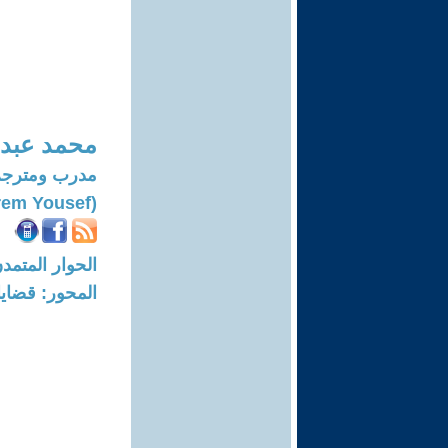
محمد عبد 
مدرب ومترجم
(Mohammad Abdul-karem Yousef)
الحوار المتمدن-العدد: 8369 - 25
المحور: قضايا 