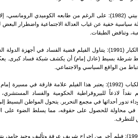
غريب في بيتي (1982): على الرغم من طابعه الكوميدي الرومانسي، إ
 سياسية خفية عن غياب العدالة الاجتماعية واضطرار البعض
، وتناقض الطبقات.
اللعب مع الكبار (1991): يتناول الفيلم قضية الفساد في أجهزة الدولة
ط شرطة بسيط (عادل إمام) أن يكشف شبكة فساد كبرى. يعك
حباط من الواقع السياسي والاجتماعي.
الإرهاب والكباب (1992): يعتبر هذا الفيلم علامة فارقة في مسيرة إ
م نقداً لاذعاً للبيروقراطية الحكومية والفساد المستشري
داء تدور أحداثها في مجمع التحرير. يتحول المواطن البسيط إلى
في محاولة للحصول على حقوقه، مما يسلط الضوء على ال
ض للتطرف.
المنسي (1993): فيلم آخر من إخراج شريف عرفة وتأليف وحيد حامد، ي