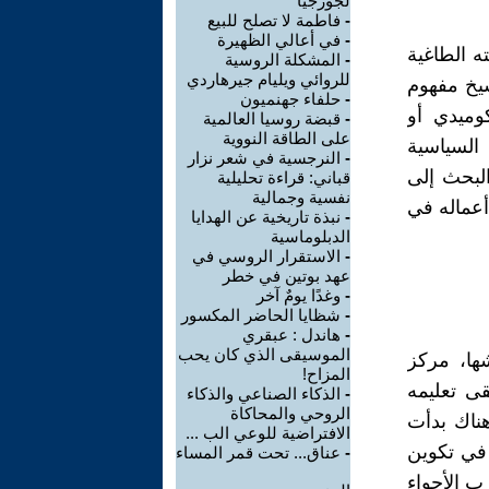
لجورجيا
-
فاطمة لا تصلح للبيع
-
في أعالي الظهيرة
ه الطاغية
-
المشكلة الروسية
للروائي ويليام جيرهاردي
سيخ مفهوم
-
حلفاء جهنميون
وميدي أو
-
قبضة روسيا العالمية
على الطاقة النووية
لسياسية
-
النرجسية في شعر نزار
البحث إلى
قباني: قراءة تحليلية
نفسية وجمالية
أعماله في
-
نبذة تاريخية عن الهدايا
الدبلوماسية
-
الاستقرار الروسي في
عهد بوتين في خطر
-
وغدًا يومٌ آخر
-
شظايا الحاضر المكسور
-
هاندل : عبقري
الموسيقى الذي كان يحب
ولي في 17 مايو 1940 بقرية شها، مركز
المزاح!
ى تعليمه
-
الذكاء الصناعي والذكاء
الروحي والمحاكاة
هناك بدأت
الافتراضية للوعي الب ...
 في تكوين
-
عناق... تحت قمر المساء
ب الأجواء