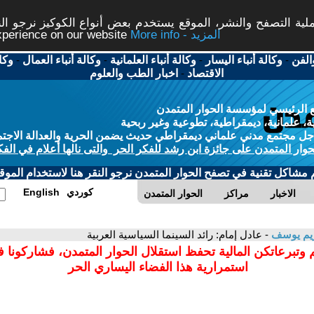
ة التصفح والنشر، الموقع يستخدم بعض أنواع الكوكيز نرجو النق
More info - المزيد
experience on our website
الفن
-
وكالة أنباء اليسار
-
وكالة أنباء العلمانية
-
وكالة أنباء العمال
-
وكا
الاقتصاد
-
اخبار الطب والعلوم
 الرئيسي لمؤسسة الحوار المتمدن
، علمانية، ديمقراطية، تطوعية وغير ربحية
ل مجتمع مدني علماني ديمقراطي حديث يضمن الحرية والعدالة الاجتم
حوار المتمدن على جائزة ابن رشد للفكر الحر والتى نالها أعلام في الفك
م مشاكل تقنية في تصفح الحوار المتمدن نرجو النقر هنا لاستخدام الموقع
كوردي
English
الاخبار
مراكز
الحوار المتمدن
ريم يوسف
- عادل إمام: رائد السينما السياسية العربية
 وتبرعاتكن المالية تحفظ استقلال الحوار المتمدن، فشاركونا 
استمرارية هذا الفضاء اليساري الحر