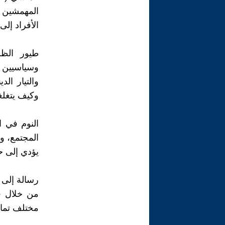
المهمشين ف
الأفراد إلى
وسياسيين ف
والتيار الد
وكيف يتغلغ
المجتمع، و
يؤدي إلى حا
من خلال ق
مختلف تماما