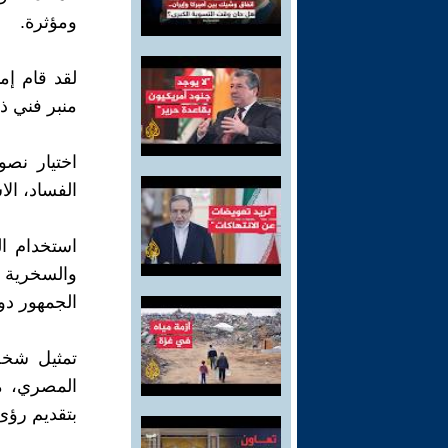
ومؤثرة.
لقد قام إم
منبر فني 
اختيار نص
الفساد، الا
استخدام ال
والسخرية 
الجمهور دو
تمثيل شخص
المصري، م
بتقديم رؤى 