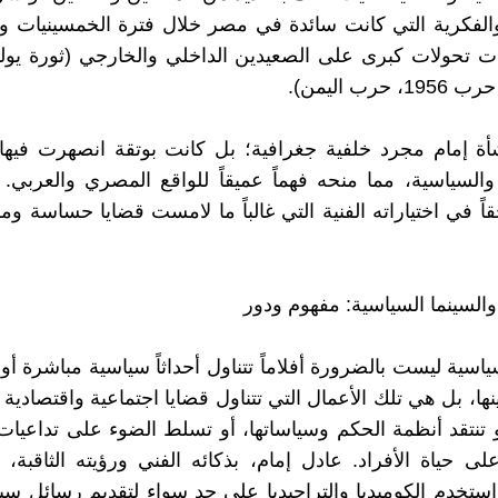
الفكرية التي كانت سائدة في مصر خلال فترة الخمسينيات وا
 تحولات كبرى على الصعيدين الداخلي والخارجي (ثورة يولي
حرب اليمن).
ة إمام مجرد خلفية جغرافية؛ بل كانت بوتقة انصهرت فيها 
 والسياسية، مما منحه فهماً عميقاً للواقع المصري والعربي. 
اً في اختياراته الفنية التي غالباً ما لامست قضايا حساسة و
والسينما السياسية: مفهوم ودور
سياسية ليست بالضرورة أفلاماً تتناول أحداثاً سياسية مباشرة 
ها، بل هي تلك الأعمال التي تتناول قضايا اجتماعية واقتصادية
 تنتقد أنظمة الحكم وسياساتها، أو تسلط الضوء على تداعيات
لى حياة الأفراد. عادل إمام، بذكائه الفني ورؤيته الثاقبة،
واستخدم الكوميديا والتراجيديا على حد سواء لتقديم رسائل سي