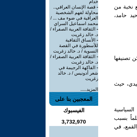
خدام
ع نخبة من
-
قصة الإنسان العراقي..
محاولة لفهم الشخصية
حيد حامد،
العراقية في ضوء مف ... /
محمد اسماعيل السراي
-
الثقافة العربية الصفراء /
د. خالد زغريت
-
الأنساق الثقافية
للأسطورة في القصة
النسوية / د. خالد زغريت
-
الثقافة العربية الصفراء /
كن تصنيفها
د. خالد زغريت
-
الفاكهة الرجيمة في
شعر أدونيس / د. خالد
زغريت
 كوميدي، حيث
المزيد.....
المعجبين بنا على
ينما السياسية
الفيسبوك
ماً بسبب
3,732,970
لقمع، في