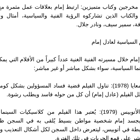
 مخرجين وكتاب متميزين: ارتبط إمام بعلاقات عمل مثمرة م
الكتاب الذين تشاركوه الرؤية الفنية والسياسية، أمثال و
، سمير سيف، ونادر جلال.
م السياسية لعادل إمام
مام خلال مسيرته الفنية الغنية عدداً كبيراً من الأفلام التي يم
ا السياسية، سواء بشكل مباشر أو غير مباشر:
المحفظة معايا (1978): تناول الفيلم قضية فساد المسؤولين بشكل
الفيلم (عادل إمام) أن كل من حوله فاسد ويطلب رشوة.
احنا بتوع الأتوبيس (1979): يُعتبر هذا الفيلم من كلاسيكيات الس
يجسد إمام شخصية مواطن بسيط يُلقى به في السجن ظل
طة في أتوبيس، ليتعرض داخل السجن لكل أشكال التعذيب وا
ر على قمع الحريات في تلك الفترة.