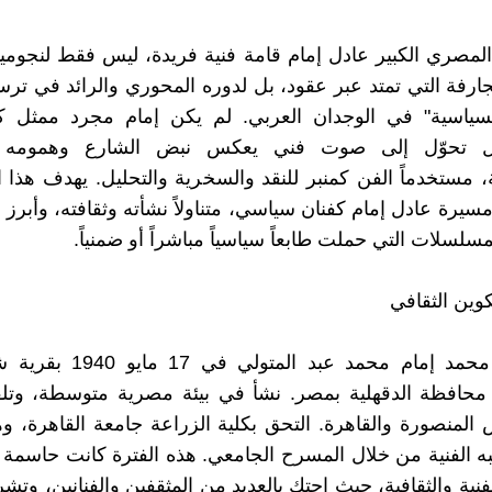
ن المصري الكبير عادل إمام قامة فنية فريدة، ليس فقط لنجوميت
جارفة التي تمتد عبر عقود، بل لدوره المحوري والرائد في تر
السياسية" في الوجدان العربي. لم يكن إمام مجرد ممثل ك
ل تحوّل إلى صوت فني يعكس نبض الشارع وهمومه ا
ة، مستخدماً الفن كمنبر للنقد والسخرية والتحليل. يهدف هذا 
يرة عادل إمام كفنان سياسي، متناولاً نشأته وثقافته، وأبرز 
مسلسلات التي حملت طابعاً سياسياً مباشراً أو ضمنياً.
كوين الثقافي
ولد عادل محمد إمام محمد عبد المت
 محافظة الدقهلية بمصر. نشأ في بيئة مصرية متوسطة، وتلق
لمنصورة والقاهرة. التحق بكلية الزراعة جامعة القاهرة، و
به الفنية من خلال المسرح الجامعي. هذه الفترة كانت حاسمة
ية والثقافية، حيث احتك بالعديد من المثقفين والفنانين، وتشر