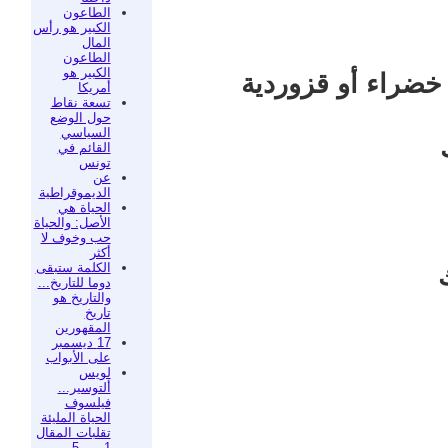
الطاعون
الكبير هو رأس
المال
الطاعون
الكبير هو
 خضراء أو قزوردية
أمريكا
تسعة نقاط
حول الوضع
السياسي
القائم في
تونس
عن
الديموقراطية
الحياة هي
الأصل: والحياة
حب وخوف لا
أكثر
الكلمة ستبقى
دوما للتاريخ...
والتاريخ هو
تاريخ
المقهورين
17 ديسمبر
على الأبواب
لويس
ألتوسير...
فيلسوف
الحياة المليئة
تقلبات المقال
1 من 5