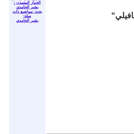
الحوار المتمدن :
بشير الحامدي
بحث :مواضيع ذات
افيلي"
صلة:
بشير الحامدي