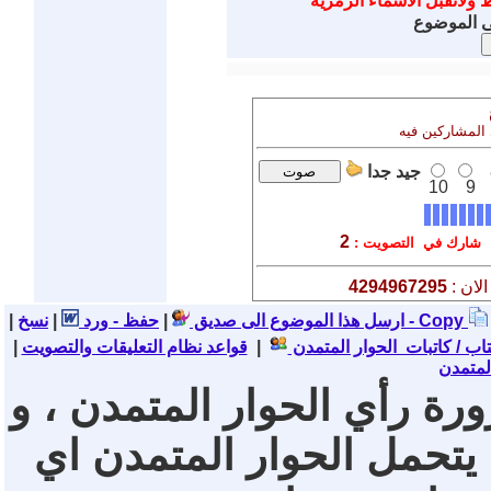
ط ولاتقبل الاسماء الرمزية
ى الموضوع
 المشاركين فيه
جيد جدا
10
9
2
شارك في التصويت :
لان :
4294967295
نسخ - Copy
ارسل هذا الموضوع الى صديق
|
حفظ - ورد
|
|
تاب / كاتبات الحوار المتمدن
|
قواعد نظام التعليقات والتصويت
|
لمتمدن
ورة رأي الحوار المتمدن ، و
 يتحمل الحوار المتمدن اي