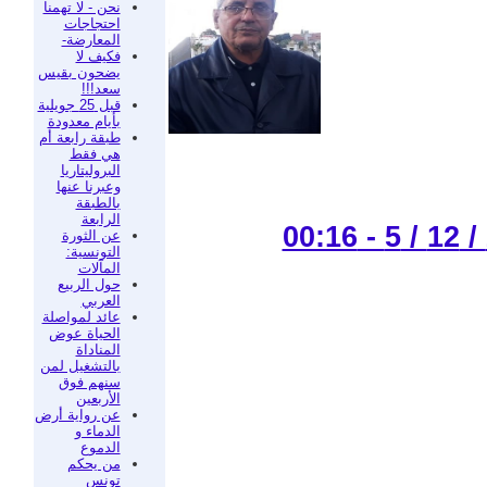
نحن - لا تهمنا
احتجاجات
المعارضة-
فكيف لا
يضحون بقيس
سعد!!!
قبل 25 جويلية
بأيام معدودة
طبقة رابعة أم
هي فقط
البروليتاريا
وعبرنا عنها
بالطبقة
الرابعة
عن الثورة
التونسية:
المآلات
حول الربيع
العربي
عائد لمواصلة
الحياة عوض
المناداة
بالتشغيل لمن
سنهم فوق
الأربعين
عن رواية أرض
الدماء و
الدموع
من يحكم
تونس