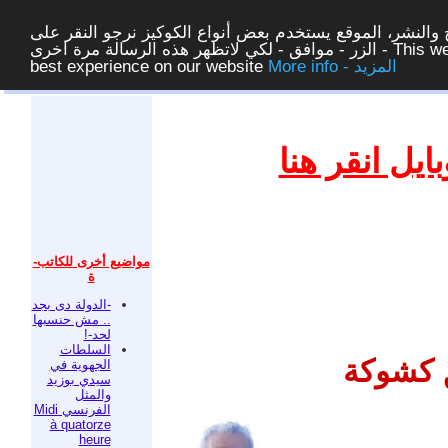
والنشر، الموقع يستخدم بعض أنواع الكوكيز نرجو النقر على
الزر - موافق - لكي لاتظهر هذه الرسالة مرة اخرى - This website uses cookies to ensure you get the
More info - المزيد
best experience on our website
غلق
يل انقر هنا
مواضيع أخرى للكاتب-
ة
-الدولة دى بجد
.. مش حنسبها
لحد-!
السلطات
 كشوكة
الجهوية في
سيدي بوزيد
والمثل
الفرنسي Midi
à quatorze
heure