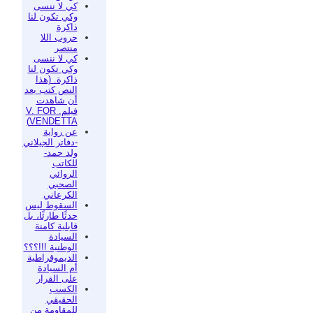
كي لا ننسى
وكي تكون لنا
ذاكرة
حروب اللا
منتصر
كي لا ننسى
وكي تكون لنا
ذاكرة. (هذا
النص كتب بعد
أن شاهدت
فيلم. V. FOR
VENDETTA)
عن رواية
-دفاتر الجيلاني
ولد حمد-
للكاتب
الروائي
الصحبي
الكرعاني
السقوط ليس
حدثًا طارئًا، بل
قابلية كامنة
السيادة
الوطنية !!!؟؟؟
الديموقراطية
أم السيادة
على القرار
الكسب
الحقيقي
للمقاومة من