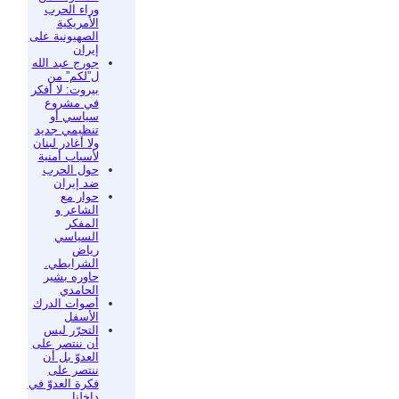
وراء الحرب
الأمريكية
الصهيونية على
إيران
جورج عبد الله
ل”لكم” من
بيروت: لا أفكر
في مشروع
سياسي أو
تنظيمي جديد
ولا أغادر لبنان
لأسباب أمنية
حول الحرب
ضد إيران
حوار مع
الشاعر و
المفكر
السياسي
رياض
الشرايطي.
حاوره بشير
الحامدي
أصوات الدرك
الأسفل
التحرّر ليس
أن ننتصر على
العدوّ بل أن
ننتصر على
فكرة العدوّ في
داخلنا