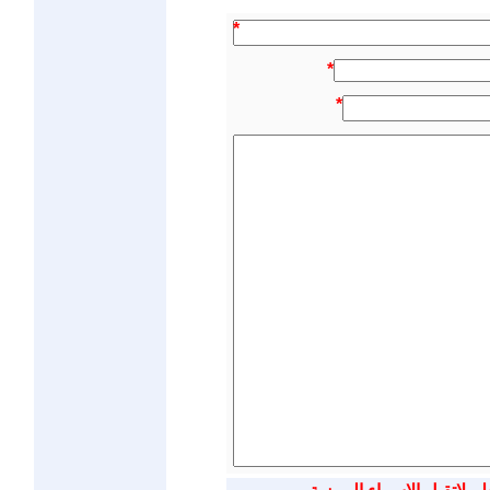
*
*
*