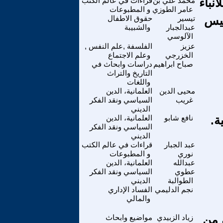
نباء
محمد علي بن
قراءات في عالم الكتب
عامر الطوزي
و المطبوعات
قيس
تيسير
حقوق الاطفال
عبدالجبار
والشبيبة
الآلوسي
عزيز
الفلسفة ,علم النفس ,
الخزرجي
وعلم الاجتماع
صباح ابراهيم
دراسات وابحاث في
التاريخ والتراث
واللغات
محيى الدين
العلمانية، الدين
غريب
السياسي ونقد الفكر
الديني
نافع شابو
العلمانية، الدين
السياسي ونقد الفكر
الديني
عبد الجبار
قراءات في عالم الكتب
نوري
و المطبوعات
عبدالله
العلمانية، الدين
عطوي
السياسي ونقد الفكر
الطوالبة
الديني
نجم الدليمي
الفساد الإداري
والمالي
ية من
زياد الزبيدي
مواضيع وابحاث