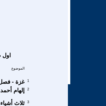
اول ص
الموضوع
1
غزة - فصل 
2
إلهام أحمد 
3
ثلاث أشياء