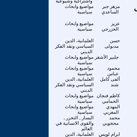
واشتراكية وشيوعية
مزهر جبر
مواضيع وابحاث
الساعدي
سياسية
عزيز
مواضيع وابحاث
الخزرجي
سياسية
حسن
العلمانية، الدين
مدبولى
السياسي ونقد الفكر
الديني
جلبير الأشقر
مواضيع وابحاث
سياسية
محمود
مواضيع وابحاث
عباس
سياسية
ألفى كامل
العلمانية، الدين
شند
السياسي ونقد الفكر
الديني
كاظم فنجان
مواضيع وابحاث
الحمامي
سياسية
المهدي
مواضيع وابحاث
المغربي
سياسية
محمد
اليسار , التحرر ,
محجوبي
والقوى الانسانية في
العالم
ابرام لويس
العلمانية، الدين