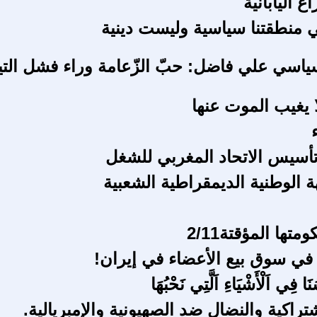
غ اليابانية
ي منطقتنا سياسية وليست دينية
ياسي علي فاضل: حبّ الزّعامة وراء فشل التي
ا يغيب الموت عنها
 الوطنية الديمقراطية الشعبية
تها المؤقتة2/11
َا فِي اَلْأَشْيَاءِ اَلَّتِي نَحْبُهَا
شتراكية والنضال ضد الصهيونية والإمبريالية.