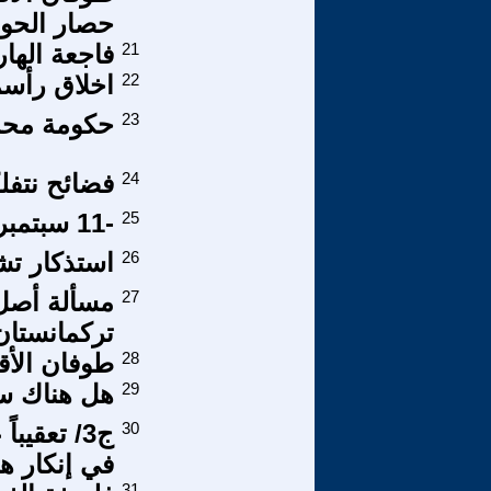
حصار الحوث
21
فاجعة الها
22
اخلاق رأسم
23
حكومة محمد
24
فضائح نتفل
25
-11 سبتمبر- الروسية
26
استذكار تش
27
مسألة أصل 
تركمانستان
28
طوفان الأق
29
هل هناك س
30
ج3/ تعقي
في إنكار هو
31