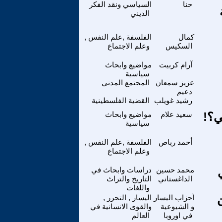
حنا
السياسي ونقد الفكر
الديني
كمال
الفلسفة ,علم النفس ,
السكيس
وعلم الاجتماع
آرام كربيت
مواضيع وابحاث
سياسية
عزيز سمعان
المجتمع المدني
دعيم
رشيد غويلب
القضية الفلسطينية
ي؟!
سعيد علام
مواضيع وابحاث
سياسية
أحمد رباص
الفلسفة ,علم النفس ,
وعلم الاجتماع
محمد حسين
دراسات وابحاث في
الداغستاني
التاريخ والتراث
واللغات
TKP بشأن
أحزاب اليسار
اليسار , التحرر ,
و الشيوعية
والقوى الانسانية في
في اوروبا
العالم