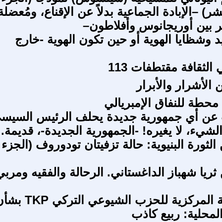
 –الإبادة الجماعية بدلاً عن الإقناع، ومُعضلة
ر بين أوريجانوس وأفلاطون–
د وشظايا الهوية أو حين تكون الهوية -خارج
لثقافة مقتطفات 113
ن الأشرار والأبرار
حطة للنفاق الإمبريالي
 عن أي جمهورية جديدة يحلف الرئيس السيس
لشيء، لا يغيره! -الجمهورية الجديدة-، قديمة.
لثورة البنيوية: حالة تزفيتان تودوروف (الجزء
ريا شهباز الداغستاني. الرحالة والفقيه ومربي
تقييم اللجنة المركزية للحزب الشيوعي التركي 
المحلية: ربيع كاذب