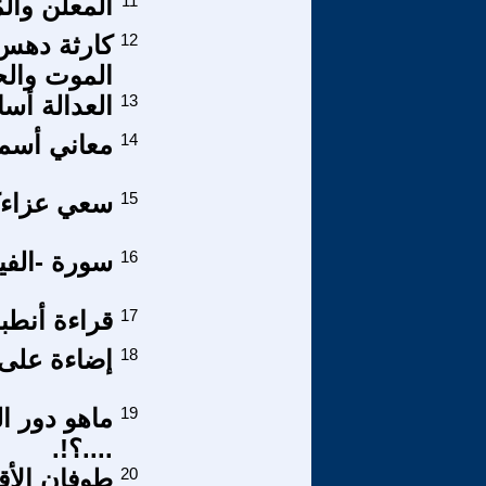
11
الُمعلَن وا
12
كارثة دهس 
الموت والح
13
العدالة أسا
14
معاني أسماء
15
سعي عزاءك
16
سورة -الفيل 105- بين السردية الإسلامية والوقائع
17
قراءة أنطبا
18
إضاءة على 
19
ماهو دور ا
....؟!.
20