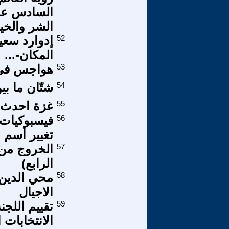
السادس عشر)
الشر والخي
52
إدوارد سعي
المكان-...
53
هواجس في ا
54
شتّان ما بي
55
غزة احدث م
56
فيسبوكيات
تغيير أسم ا
57
الخروج من ا
الرابع)
58
محي الدين ث
الاجيال
59
الانتخابات 