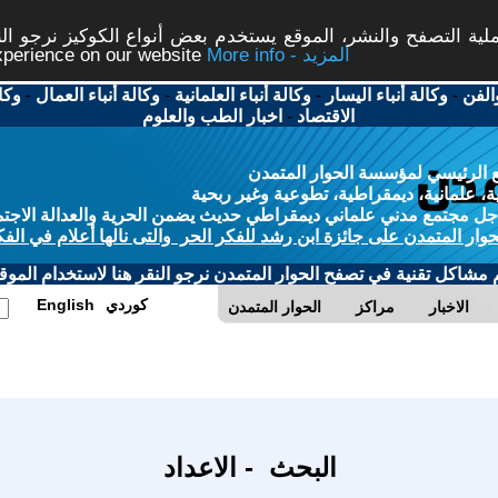
ة التصفح والنشر، الموقع يستخدم بعض أنواع الكوكيز نرجو النق
More info - المزيد
experience on our website
الفن
-
وكالة أنباء اليسار
-
وكالة أنباء العلمانية
-
وكالة أنباء العمال
-
وكا
الاقتصاد
-
اخبار الطب والعلوم
 الرئيسي لمؤسسة الحوار المتمدن
، علمانية، ديمقراطية، تطوعية وغير ربحية
ل مجتمع مدني علماني ديمقراطي حديث يضمن الحرية والعدالة الاجتم
حوار المتمدن على جائزة ابن رشد للفكر الحر والتى نالها أعلام في الفك
م مشاكل تقنية في تصفح الحوار المتمدن نرجو النقر هنا لاستخدام الموقع
كوردي
English
الاخبار
مراكز
الحوار المتمدن
البحث - الاعداد