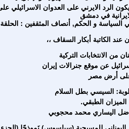
كون الرد الايرني على العدوان الاسرائيلي على
لايرانية في دمشق
 السياسة و الحكم, أنصاف المثقفين : الحلقة
ان عند الكاتبة أبكار السقاف ،،
ن من الانتخابات التركية
رائيل عن موقع جنرالات إيران
 على أرض مصر
وبة: السيسي بطل السلام
 الميزان الطبقي.
ناضل اليساري محمد محجوبي
 اليوناني للمسيحية (سيلسوس) نَموذجًا (الجزء