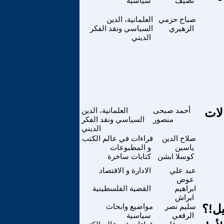
نصيف
سياسية
صباح حزمي
العلمانية، الدين
الزهيري
السياسي ونقد الفكر
الديني
قالات
أحمد صبحى
العلمانية، الدين
منصور
السياسي ونقد الفكر
الديني
صلاح الدين
قراءات في عالم الكتب
ياسين
و المطبوعات
كوسلا ابشن
كتابات ساخرة
عبد علي
الادارة و الاقتصاد
عوض
ابراهيم
القضية الفلسطينية
ابراش
ل!؟
سليم نصر
مواضيع وابحاث
الرقعي
سياسية