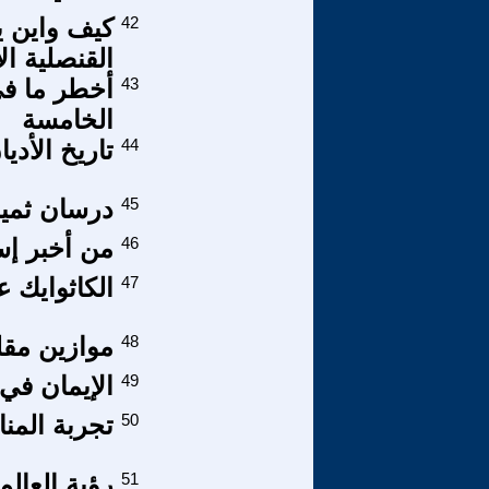
42
كيف واين ي
القنصلية ا
43
أخطر ما في
الخامسة
44
تاريخ الأدي
45
درسان ثمينا
46
من أخبر إس
47
الكاثوايك
48
موازين مقل
49
الإيمان في
50
تجربة الم
51
رؤية العالم