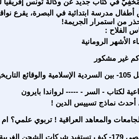
لمَخفِيّ في كتاب جديد عن وكالة تونس إفريقيا للأ
أطفال مدرسة ابتدائية في البصرة، يقرع نوا
ذر من استمرار الجريمة!
س الفلاح :
 الأشهر الرومانية
م غير مشكور
 التاريخية.
عية لكتاب - السر - ----- لرواندا بايرون
أحدث نماذج تسييس الدين !
لجامعات والمعاهد العراقية ! تربوي علمي؟ ام
طوفان الأقصى 179- كيف تستفيد شركات الشحن الغرب