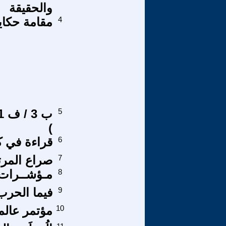
والحقيقة
4
مقامة حكاية
5
)
6
قراءة في ك
7
صراع المرت
8
مـؤشــرات 
9
فيما الحرب
10
مؤتمر عالم