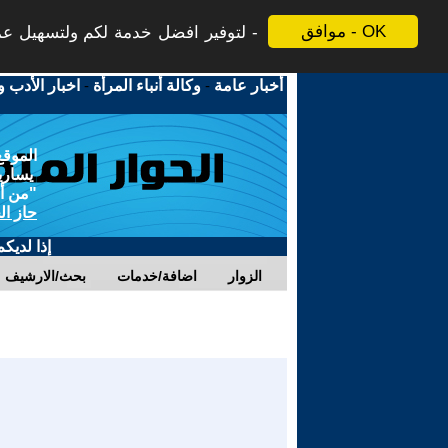
موافق - OK
لتوفير افضل خدمة لكم ولتسهيل عملي
أخبار عامة
-
وكالة أنباء المرأة
-
اخبار الأدب و
الموقع
يسارية
"من أج
حاز ال
إذا لديك
الزوار
اضافة/خدمات
بحث/الارشيف