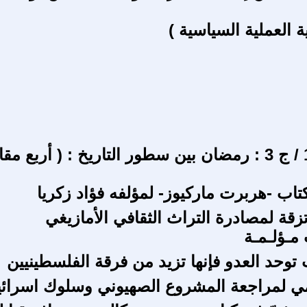
 العملية السياسية )
ب 3 / ف 1 / ج 3 : رمضان بين سطور التاريخ : ( أربع م
تاب -هربرت ماركيوز- لمؤلفه فؤاد زكريا
زقة لمصادرة التراث الثقافي الأمازيغي
مـؤلـمـة
 توحد العدو فإنها تزيد من فرقة الفلسطينيين
ي لمراجعة المشروع الصهيوني وسلوك اسرائي