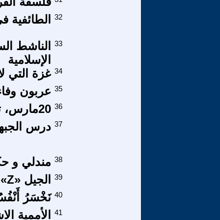
فلسفة الفرا
32
الطائفية ف
33
الناشط الس
الإسلامية
34
غزة التي ل
35
عربون وفاء
36
20مارس، تأسيس الاتحاد المغربي للشغل
37
درس الجبهة
38
مندلي و حكوم
39
الجيل «Z» في سوق بيع الأعضاء في إيران!
40
نَخْسَرُ أَنْفُسُن
41
الأممية الا