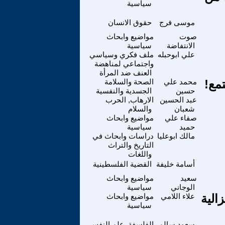
سياسية
موسى فرج
حقوق الانسان
صوت
مواضيع وابحاث
الانتفاضة
سياسية
علي ابوحبله
ملف فكري وسياسي
واجتماعي لمناهضة
العنف ضد المرأة
مع!
محمد علي
الصحة والسلامة
حسين
الجسدية والنفسية
عبد الحسين
الارهاب, الحرب
شعبان
والسلام
صفاء علي
مواضيع وابحاث
حميد
سياسية
مالك ابوعليا
دراسات وابحاث في
التاريخ والتراث
واللغات
أسامة خليفة
القضية الفلسطينية
سعيد
مواضيع وابحاث
الوجاني
سياسية
الية
علاء اللامي
مواضيع وابحاث
سياسية
سعود سالم
الفلسفة ,علم النفس ,