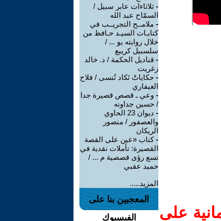
-
ثلاثاءات عابر سبيل /
السمّاح عبد الله
-
ملامــح التجريــب في
كتابـات السيـد حـافظ من
خلال روايته يو ... /
سلسبيل كريبع
-
قناديل الحكمة / د. خالد
زغريت
-
حكاياتْ تَكاد تُنسى / فلاح
العيفاري
-
وعي ـ قصص قصيرة جدا
/ حسين جداونه
-
ديوان 23 الحاوي
والعصفور / منصور
الريكان
-
كتاب «عين على القصة
القصيرة: تأملات نقدية في
تسع رؤى قصصية م ... /
حميد عقبي
المزيد.....
المعجبين بنا على
انية على
الفيسبوك