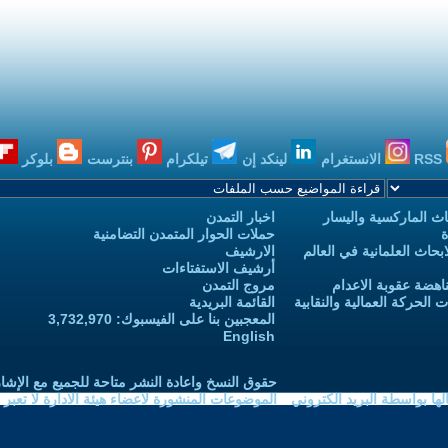
RSS
الانستغرام
لينكد إن
تيلكرام
بنترست
بلوكر
ث الماركسية واليسار
اخبار التمدن
ة
حملات الحوار المتمدن التضامنية
حاث العلمانية في العالم
الارشيف
أرشيف الاستفتاءات
اهضة عقوبة الاعدام
مروج التمدن
الحركة العمالية والنقابية
القائمة البريدية
المعجبين بنا على الفيسبوك: 3,732,970
English
حقوق النسخ واعادة النشر متاحة للجميع مع الإشا
ا بواسطة البريد الكتروني
الموضوعات المنشورة لاعضاء هيئة الادارة لا تعبر