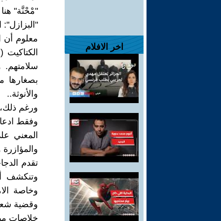
"مْحْنَّة" هن
"البزازل": ال
معلوم أن ال
اخر الافلام
الكتاكيت (ا
سلامتهم. 
بصغارها مت
والأنوثة..
ورغم ذلك، ف
وفقط ادعاء
المعني عل
والمؤازرة 
تقدم الدجا
وتنكشف أط
وخاصة الام
وقضية شعبن
خلاصات مب