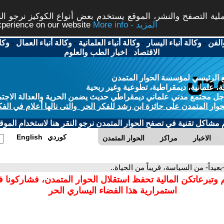
ة التصفح والنشر، الموقع يستخدم بعض أنواع الكوكيز نرجو النق
More info - المزيد
experience on our website
الفن
-
وكالة أنباء اليسار
-
وكالة أنباء العلمانية
-
وكالة أنباء العمال
-
وكا
الاقتصاد
-
اخبار الطب والعلوم
 الرئيسي لمؤسسة الحوار المتمدن
، علمانية، ديمقراطية، تطوعية وغير ربحية
ل مجتمع مدني علماني ديمقراطي حديث يضمن الحرية والعدالة الاجتم
حوار المتمدن على جائزة ابن رشد للفكر الحر والتى نالها أعلام في الفك
م مشاكل تقنية في تصفح الحوار المتمدن نرجو النقر هنا لاستخدام الموقع
كوردي
English
الاخبار
مراكز
الحوار المتمدن
-بعيداً- من السياسة، قريباً من الحياة..
 وتبرعاتكن المالية تحفظ استقلال الحوار المتمدن، فشاركونا 
استمرارية هذا الفضاء اليساري الحر