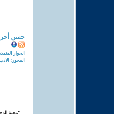
حسن أحر
الحوار المتمدن-العدد: 7936 - 4
المحور: الادب
"محنة الدجا