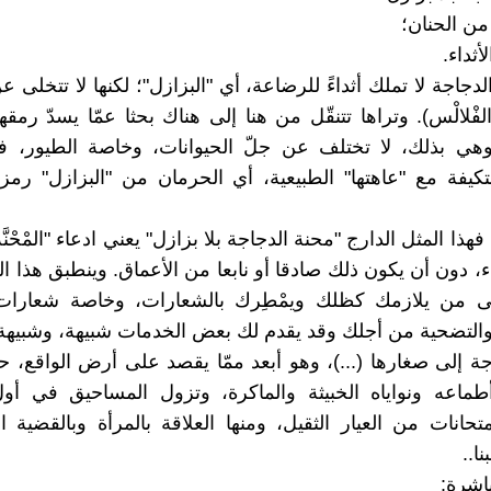
ا من الحنان؛
أثداء.
دجاجة لا تملك أثداءً للرضاعة، أي "البزازل"؛ لكنها لا تتخلى 
لفْلالْس). وتراها تتنقّل من هنا إلى هناك بحثا عمّا يسدّ رم
وهي بذلك، لا تختلف عن جلّ الحيوانات، وخاصة الطيور، في
كيفة مع "عاهتها" الطبيعية، أي الحرمان من "البزازل" رمز 
هذا المثل الدارج "محنة الدجاجة بلا بزازل" يعني ادعاء "المْحْنَّة
، دون أن يكون ذلك صادقا أو نابعا من الأعماق. وينطبق هذا ال
ى من يلازمك كظلك ويمْطِرك بالشعارات، وخاصة شعارات
والتضحية من أجلك وقد يقدم لك بعض الخدمات شبيهة، وشبيهة
جة إلى صغارها (...)، وهو أبعد ممّا يقصد على أرض الواقع،
ماعه ونواياه الخبيثة والماكرة، وتزول المساحيق في أول
تحانات من العيار الثقيل، ومنها العلاقة بالمرأة وبالقضية ا
ا..
اشرة: