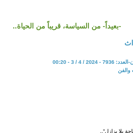
-بعيداً- من السياسة، قريباً من الحياة..
اث
202 / 4 / 3 - 00:20
 والفن
جة بلا بزازل"..