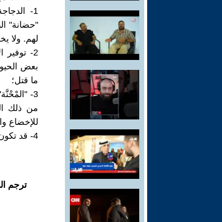
1- الدجاج
"حضانة" ال
لهم. ولا يخف
2- توفير 
بعض الحيوانا
ما قتل؛
3- "المْح
من ذلك الو
للإخضاع وال
4- قد تكون معاني أخرى أعمق لهذا المثل السائر...
ترجم ال