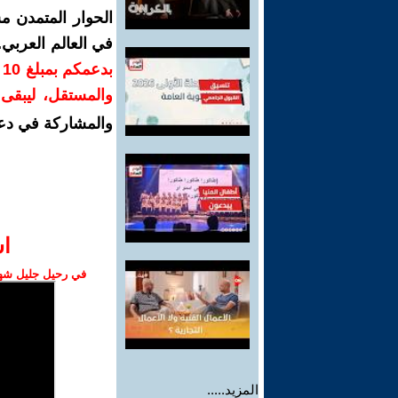
الحوار المتمدن م
في العالم العربي
ب
والمستقل، ليبقى ص
والمشاركة في دع
ا‫
في رحيل جليل شهبا
المزيد.....