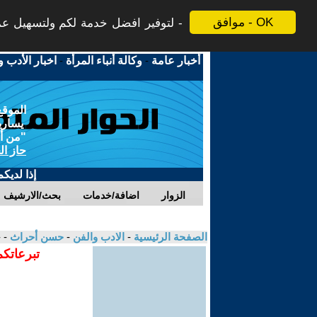
موافق - OK
لتوفير افضل خدمة لكم ولتسهيل عملي
أخبار عامة
-
وكالة أنباء المرأة
-
اخبار الأدب و
الموقع
يسارية
"من أج
حاز ال
إذا لديك
الزوار
اضافة/خدمات
بحث/الارشيف
الصفحة الرئيسية
-
الادب والفن
-
حسن أحراث
- 
تبرعاتكم