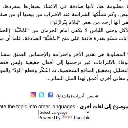
ة مظلومة هنا، لأنها صادقة في الاعتناء بصغارها بمفردها، 
بيض. وكم تتملّكها الشراسة عند الاقتراب من بيضها أو من صغار
ى أنها أرحم من بعض "بْنادْم بِبْزازْلو"؛
الأكل وحتى اللباس لا يكفي أمام الحرمان من "المْحْنَّة" (الحن
ت تتمتّع بقدرة فائقة على منح "المْحْنَّة" الصادقة، علما أن من "ا
ْنَّة" المطلوبة هي تقدير الآخر واحترامه والإحساس العميق بمشا
فاء بالالتزامات عبر ترجمتها إلى أفعال حقيقية وليس فقط
تضليل وتحقيق المنافع الشخصية، ثم التّنكّر وقطع "الودّ" والمود
#حسن_أحراث (هاشتاغ)
موضوع إلى لغات أخرى -
ate the topic into other languages
Powered by
Translate