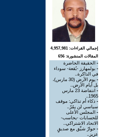
إجمالي القراءات: 4,957,981
المقالات المنشورة: 656
-
الحقيقة الحاضرة
-
بولمهارز -بُقعة- سوداء
في الذاكرة..
-
يوم الأرض (30 مارس)،
بل أيام الأرض..
-
انتفاضة 23 مارس
1965..
-
ذكاء أم تذاكي: موقف
سياسي لن يمُرّ..
-
المجلس الأعلى
للحسابات -يحاسب-
الاتحاد الاشتراكي..
-
حوارٌ شيِّق مع صديقٍ
عزيز..