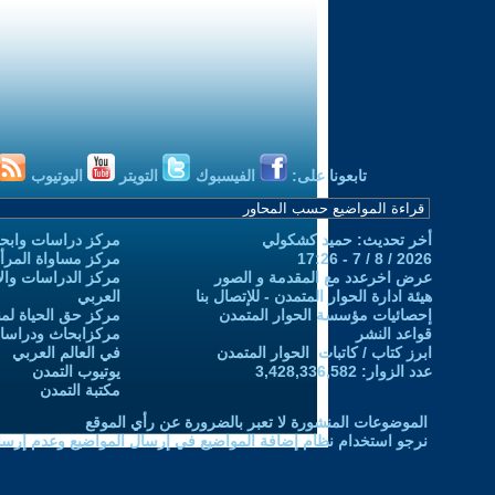
تابعونا على:
الفيسبوك
التويتر
اليوتيوب
أخر تحديث: حميد كشكولي
مركز دراسات وابحا
2026 / 8 / 7 - 17:26
مركز مساواة المرأ
عرض اخرعدد مع المقدمة و الصور
مركز الدراسات والاب
هيئة ادارة الحوار المتمدن - للإتصال بنا
العربي
إحصائيات مؤسسة الحوار المتمدن
مركز حق الحياة لمن
قواعد النشر
مركزابحاث ودراسات 
ابرز كتاب / كاتبات الحوار المتمدن
في العالم العربي
عدد الزوار: 3,428,336,582
يوتيوب التمدن
مكتبة التمدن
الموضوعات المنشورة لا تعبر بالضرورة عن رأي الموقع
نرجو استخدام نظام إضافة المواضيع في إرسال المواضيع وعدم إرساله