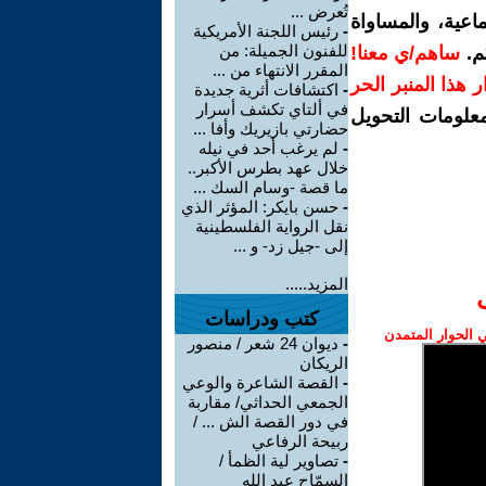
تُعرض ...
اعية، والمساواة
-
رئيس اللجنة الأمريكية
للفنون الجميلة: من
م.
ساهم/ي معنا!
المقرر الانتهاء من ...
رار هذا المنبر الحر
-
اكتشافات أثرية جديدة
في ألتاي تكشف أسرار
معلومات التحويل
حضارتي بازيريك وأفا ...
-
لم يرغب أحد في نيله
خلال عهد بطرس الأكبر..
ما قصة -وسام السك ...
-
حسن بايكر: المؤثر الذي
نقل الرواية الفلسطينية
إلى -جيل زد- و ...
المزيد.....
كتب ودراسات
الحوار المتمدن
-
ديوان 24 شعر / منصور
الريكان
-
القصة الشاعرة والوعي
الجمعي الحداثي/ مقاربة
في دور القصة الش ... /
ربيحة الرفاعي
-
تصاوير لية الظمأ /
السمّاح عبد الله