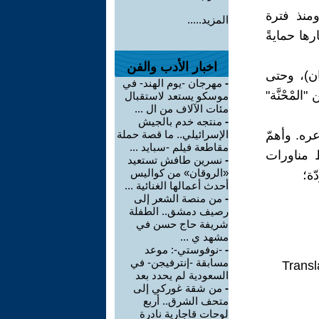
ومنذ فترة
المزيد.....
ها حمايةً
اخبار الأدب والفن
ان)، وحتى
-
مهرجان -يوم الهند- في
لمْحْنَّة"
موسكو يستعد لاستقبال
مئات الآلاف من ال ...
-
منتجه خدم بالجيش
عره. وأهمّ
الإسرائيلي.. ما قصة حملة
مقاطعة فيلم -سبايد ...
 مناورات
-
نسرين طافش تستعيد
«الروقان» من كواليس
ّة؛
أحدث أعمالها الغنائية ...
-
من منصة الشعر إلى
رصيف دمشق.. الطفلة
شريفة حاج حسن في
مشهد ي ...
-
-نوفوستي-: موعد
مسابقة -إنترفيجن- في
Transl
السعودية لم يحدد بعد
-
من شقة غوركي إلى
متحف الشرق.. أربع
لوحات قاجارية نادرة