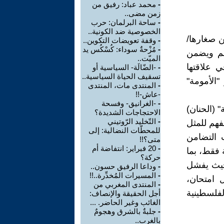
-
محمد عباد: رفيق من
زمن مضى..
-
ساحة البرلمان: حرب
الخصوصية ضد الكونية..
عن صغارها/
-
وقفة تعويضات التكوين..
-
مُزْحةٌ سوداء: كُسْكُس يد
قهم ويضمن
الميّت..
 علاقتها
-
-الضّالَة- السياسية أو
تسقيف الحياة السياسية..
"الأمومة"
-
المنتدى مات، المنتدى
-عاش-!!
-
-الغرانيق- وفسحة
" (الحنان)
الاحتجاجات الشديدة؟
-
التّخليد الرّوتيني
فهم للمثل
للمحطّات النضالية: إلى
 التضامن
متى؟!!
-
20 فبراير: انتفاضة أم
 فقط، بما
حركة؟
 حيث يفشل
-
وداعا الرفيق حسون..
-
المسيرات المُخدِّرة..!!
 امتحان،
-
المنتدى المغربي من
لفلسطينية
أجل الحقيقة والإنصاف:
الغائب وغير الحاضر. ...
-
جلبةٌ بالشرق وهجومٌ
بالغرب..