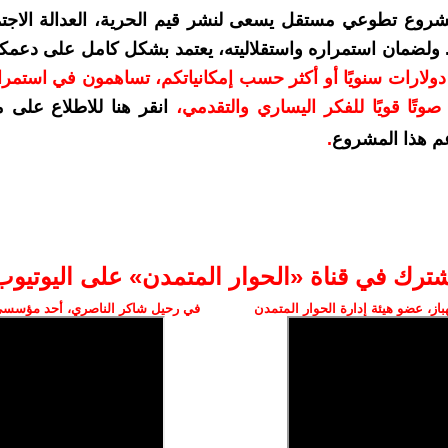
شروع تطوعي مستقل يسعى لنشر قيم الحرية، العدالة الاجتم
. ولضمان استمراره واستقلاليته، يعتمد بشكل كامل على دعمك
دعمكم بمبلغ 10 دولارات سنويًا أو أكثر حسب إمكانياتكم، تساهمون في استم
وتًا قويًا للفكر اليساري والتقدمي
،
انقر هنا للاطلاع على 
م هذا المشروع
.
شترك في قناة «الحوار المتمدن» على اليوتيوب
ز، عضو هيئة إدارة الحوار المتمدن
في رحيل شاكر الناصري، أحد مؤسسي 