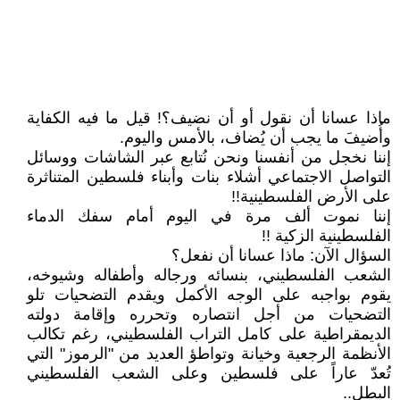
ماذا عسانا أن نقول أو أن نضيف؟! قيل ما فيه الكفاية
وأُضيفَ ما يجب أن يُضاف، بالأمس واليوم.
إننا نخجل من أنفسنا ونحن نُتابع عبر الشاشات ووسائل
التواصل الاجتماعي أشلاء بنات وأبناء فلسطين المتناثرة
على الأرض الفلسطينية!!
إننا نموت ألف مرة في اليوم أمام سفك الدماء
الفلسطينية الزكية !!
السؤال الآن: ماذا عسانا أن نفعل؟
الشعب الفلسطيني، بنسائه ورجاله وأطفاله وشيوخه،
يقوم بواجبه على الوجه الأكمل ويقدم التضحيات تلو
التضحيات من أجل انتصاره وتحرره وإقامة دولته
الديمقراطية على كامل التراب الفلسطيني، رغم تكالب
الأنظمة الرجعية وخيانة وتواطؤ العديد من "الرموز" التي
تُعدّ عاراً على فلسطين وعلى الشعب الفلسطيني
البطل..