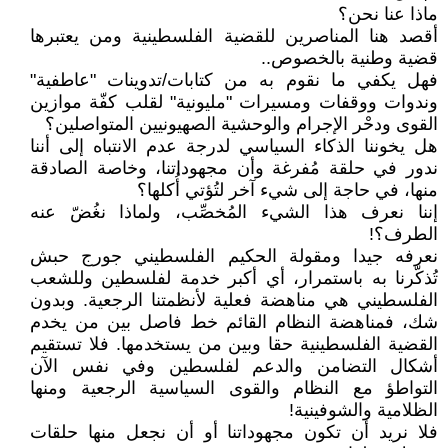
ماذا عنا نحن؟
أقصد هنا المناصرين للقضية الفلسطينية ومن يعتبرها
قضية وطنية بالخصوص..
فهل يكفي ما نقوم به من كتابات/تدوينات "عاطفية"
وندوات ووقفات ومسيرات "مليونية" لقلب كفّة موازين
القوى ودحْر الإجرام والوحشية الصهيونيين المتواصلين؟
هل يخوننا الذكاء السياسي لدرجة عدم الانتباه إلى أننا
ندور في حلقة مُفرغة وأن مجهوداتنا، وخاصة الصادقة
منها، في حاجة إلى شيء آخر لتُؤتي أُكلها؟
إننا نعرف هذا الشيء المُخصِّب، ولماذا نغُضّ عنه
الطرف؟!
نعرفه جيدا ومقولة الحكيم الفلسطيني جورج حبش
تُذكّرنا به باستمرار، أي أكبر خدمة لفلسطين وللشعب
الفلسطيني هي مناهضة فعلية لأنظمتنا الرجعية. وبدون
شك، فمناهضة النظام القائم خط فاصل بين من يخدم
القضية الفلسطينية حقا وبين من يستخدمها. فلا تستقيم
أشكال التضامن والدعم لفلسطين وفي نفس الآن
التواطؤ مع النظام والقوى السياسية الرجعية ومنها
الظلامية والشوفينية!
فلا نريد أن تكون مجهوداتنا أو أن نجعل منها حلقات