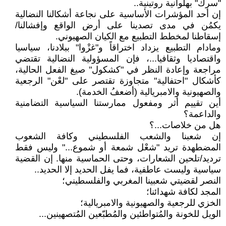
"سرك" بهلوانية روتينية..
إن أحد المؤشرات الأساسية على نجاعة أشكالنا النضالية
يكمُن في مدى تصدينا على أرض الواقع وإفشالنا/
إسقاطنا لمخطط التطبيع مع الكيان الصهيوني.
ومادام التطبيع يزداد اختراقاً و"غزْوا" ببلادنا، سياسيا
واقتصاديا وثقافيا...، فإن المسؤولية النضالية تقتضي
مراجعة وإعادة النظر في "كشكول" صيغ الفعل الحالية،
كأشكال "احتفالية" متجاوزة تقتصر على "لعْن" الرجعية
والصهيونية والامبريالية (أضعفُ الخدمة).
أين تقييم أثر ومفعول ممارستنا السياسية التضامنية
والداعمة؟
هل من خلاصات...؟
إن شعبنا والشعب الفلسطيني وكافة الشعوب
المضطهدة تريد "شعْل شمعة أو شموع..." وليس فقط
ترديد/تلحين الشعارات، وحتى الحماسية منها. إن القضية
سياسية وليست عاطفية، فما يفل الحديد إلا الحديد..
النصر لقضيتي شعبينا المغربي والفلسطيني؛
المجد لكافة شهدائنا؛
الخزي للرجعية والصهيونية والامبريالية؛
الويل للخونة والمُتواطئين والمُطبّعين المُتصهينين...