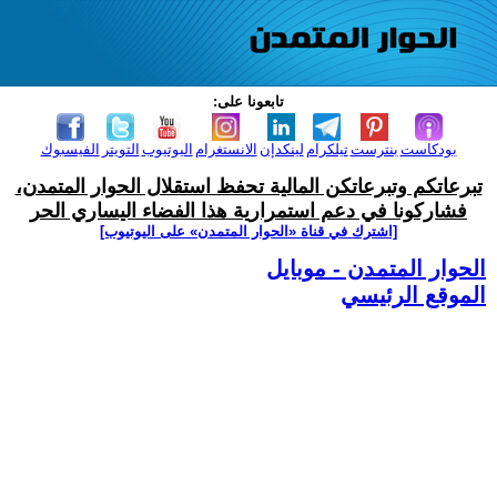
تابعونا على:
بودكاست
بنترست
تيلكرام
لينكدإن
الانستغرام
اليوتيوب
التويتر
الفيسبوك
تبرعاتكم وتبرعاتكن المالية تحفظ استقلال الحوار المتمدن،
فشاركونا في دعم استمرارية هذا الفضاء اليساري الحر
[اشترك في قناة ‫«الحوار المتمدن» على اليوتيوب]
الحوار المتمدن - موبايل
الموقع الرئيسي