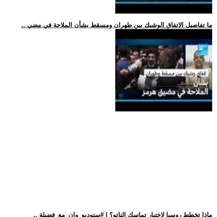
.. ما تفاصيل الاتفاق الوشيك بين طهران ومسقط بشأن الملاحة في مضي
.. ماذا تخطط روسيا لاختبار تماسك الناتو؟ | #ستوديو_وان_مع_فضيلة