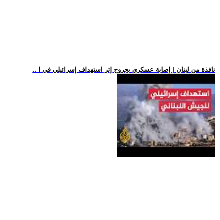
.. نافذة من لبنان | إصابة عسكري بجروح إثر استهداف إسرائيلي في ا