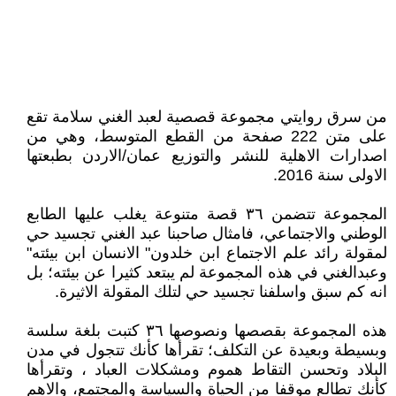
من سرق روايتي مجموعة قصصية لعبد الغني سلامة تقع
على متن 222 صفحة من القطع المتوسط، وهي من
اصدارات الاهلية للنشر والتوزيع عمان/الاردن بطبعتها
الاولى سنة 2016.
المجموعة تتضمن ٣٦ قصة متنوعة يغلب عليها الطابع
الوطني والاجتماعي، فامثال صاحبنا عبد الغني تجسيد حي
لمقولة رائد علم الاجتماع ابن خلدون" الانسان ابن بيئته"
وعبدالغني في هذه المجموعة لم يبتعد كثيرا عن بيئته؛ بل
انه كم سبق واسلفنا تجسيد حي لتلك المقولة الاثيرة.
هذه المجموعة بقصصها ونصوصها ٣٦ كتبت بلغة سلسة
وبسيطة وبعيدة عن التكلف؛ تقرأها كأنك تتجول في مدن
البلاد وتحسن التقاط هموم ومشكلات العباد ، وتقرأها
كأنك تطالع موقفا من الحياة والسياسة والمجتمع، والاهم