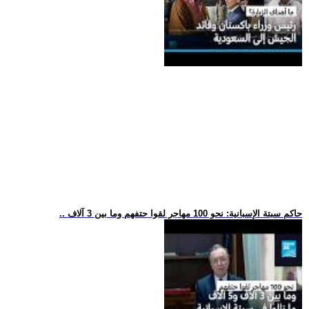
.. حاكم سبتة الإسبانية: نحو 100 مهاجر لقوا حتفهم وما بين 3 آلاف