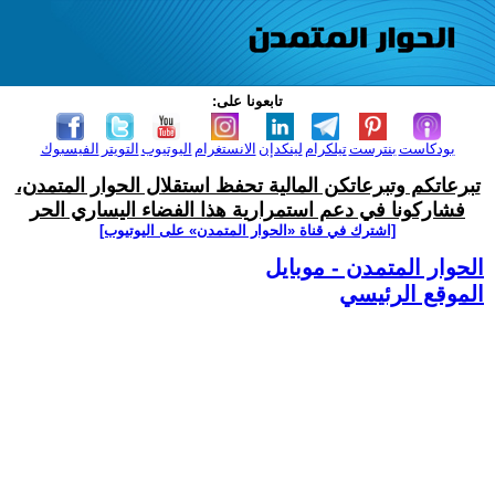
تابعونا على:
بودكاست
بنترست
تيلكرام
لينكدإن
الانستغرام
اليوتيوب
التويتر
الفيسبوك
تبرعاتكم وتبرعاتكن المالية تحفظ استقلال الحوار المتمدن،
فشاركونا في دعم استمرارية هذا الفضاء اليساري الحر
[اشترك في قناة ‫«الحوار المتمدن» على اليوتيوب]
الحوار المتمدن - موبايل
الموقع الرئيسي