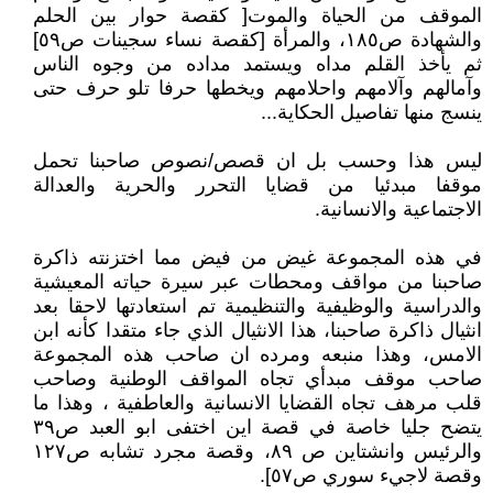
الموقف من الحياة والموت[ كقصة حوار بين الحلم
والشهادة ص١٨٥، والمرأة [كقصة نساء سجينات ص٥٩]
ثم يأخذ القلم مداه ويستمد مداده من وجوه الناس
وآمالهم وآلامهم واحلامهم ويخطها حرفا تلو حرف حتى
ينسج منها تفاصيل الحكاية...
ليس هذا وحسب بل ان قصص/نصوص صاحبنا تحمل
موقفا مبدئيا من قضايا التحرر والحرية والعدالة
الاجتماعية والانسانية.
في هذه المجموعة غيض من فيض مما اختزنته ذاكرة
صاحبنا من مواقف ومحطات عبر سيرة حياته المعيشية
والدراسية والوظيفية والتنظيمية تم استعادتها لاحقا بعد
انثيال ذاكرة صاحبنا، هذا الانثيال الذي جاء متقدا كأنه ابن
الامس، وهذا منبعه ومرده ان صاحب هذه المجموعة
صاحب موقف مبدأي تجاه المواقف الوطنية وصاحب
قلب مرهف تجاه القضايا الانسانية والعاطفية ، وهذا ما
يتضح جليا خاصة في قصة اين اختفى ابو العبد ص٣٩
والرئيس وانشتاين ص ٨٩، وقصة مجرد تشابه ص١٢٧
وقصة لاجيء سوري ص٥٧].