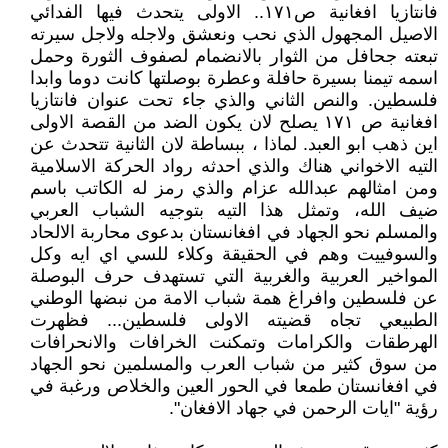
فانتازيا افغانية ص١٧١.. الاولى يتحدث فيها الفدائي
الاصيل المجهول الذي نحب ونعشق ولاجله ولاجل سيرته
تبعته جحافل من الثوار بالانضمام لصفوف الثورة وحمل
اسمه تيمنا بسيرة حافلة وعطرة بوصلتها كانت دوما وابدا
فلسطين. والنص الثاني والذي جاء تحت عنوان فانتازيا
افغانية ص ١٧١ يصلح لان يكون الضد من القصة الاولى
اين ذهب ابو العبد. لماذا ، ببساطة لان الثانية تتحدث عن
التيه الاخواني هناك والذي احدثه رواد الحركة الاسلامية
ومن امثالهم عبدالله عزام والذي رمز له الكاتب باسم
ضيف الله، وتمثل هذا التيه بتوجيه الشباب العربي
والمسلم نحو الجهاد في افغانستان بدعوى محاربة الالحاد
والسوفييت وهم في الحقيقة وكلاء للسي اي ايه وكل
المواخير العربية والغربية التي تستهدف حرف البوصلة
عن فلسطين وافراغ همة شباب الامة من نبضها الوطني
الطبيعي تجاه قضيته الاولى فلسطين... فظهرت
الهرطقات والكرامات وتمكنت الخرافات والانحرافات
من سوق كثير من شباب العرب والمسلمين نحو الجهاد
في افغانستان طمعا في الحور العين والخلاص ورغبة في
رؤية "ايات الرحمن في جهاد الافغان".