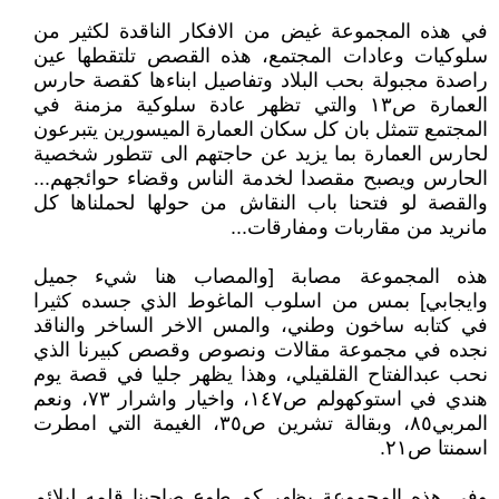
في هذه المجموعة غيض من الافكار الناقدة لكثير من
سلوكيات وعادات المجتمع، هذه القصص تلتقطها عين
راصدة مجبولة بحب البلاد وتفاصيل ابناءها كقصة حارس
العمارة ص١٣ والتي تظهر عادة سلوكية مزمنة في
المجتمع تتمثل بان كل سكان العمارة الميسورين يتبرعون
لحارس العمارة بما يزيد عن حاجتهم الى تتطور شخصية
الحارس ويصبح مقصدا لخدمة الناس وقضاء حوائجهم...
والقصة لو فتحنا باب النقاش من حولها لحملناها كل
مانريد من مقاربات ومفارقات...
هذه المجموعة مصابة [والمصاب هنا شيء جميل
وايجابي] بمس من اسلوب الماغوط الذي جسده كثيرا
في كتابه ساخون وطني، والمس الاخر الساخر والناقد
نجده في مجموعة مقالات ونصوص وقصص كبيرنا الذي
نحب عبدالفتاح القلقيلي، وهذا يظهر جليا في قصة يوم
هندي في استوكهولم ص١٤٧، واخيار واشرار ٧٣، ونعم
المربي٨٥، وبقالة تشرين ص٣٥، الغيمة التي امطرت
اسمنتا ص٢١.
وفي هذه المجموعة يظهر كم طوع صاحبنا قلمه ليلائم