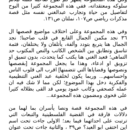
سلوكه ومعتقداته، ففي هذه المجموعة كثيرا من البوح
لتفاصيل من حياة وتجارب عبدالغني نفسه مثل قصة
مذكرات رياضي ص١٠٧، نملتان ص١٣١.
وفي هذه المجموعة وعلى اختلاف مواضيع قصصها ال
٣٦ نجد مكمن الجمال القابع في قلب صاحبنا؛ نجد
الجمال هنا يتربع بتودد وألفة، يأتلفان ولا يختلفان، فثمة
تناسق وتطابق بين الشخص الكاتب والنص المكتوب حد
التماهي؛ فعبد الغني هنا يكتب كما يتحدث، بدون تنميق او
تزويق او ادعاء، وهذا ما يجعل المجموعة [بقصصها
ونصوصها وقضاياها التي تتضمنها] اقرب الى قلوب الناس
واحساسهم... وربما يكون لخلفية عبد الغني التنظيمية
والفكرية دخل بهذا الموضوع؛ لكن مما لا شك فيه ان
عمله كصحفي وكاتب عمود يومي قد القى بظلاله كثيرا
على فحوى ومضمون هذه المجموعة...
في هذه المجموعة قصة ونصا يأسران بما لهما من
دلالات فارقة في القضية الفلسطينية والتبعات التي
ترتبت على احداثهما فيما بعد؛ الاولى جاءت تحت اسم
اين اختفى ابو العبد؟ ص٣٩ ، والثانية جاءت تحت عنوان