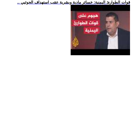
.. قوات الطوارئ اليمنية: خسائر مادية وبشرية عقب استهداف الحوثيي