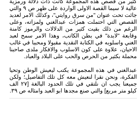
كثير من قصص هذه المجموعة كانت ذات دلالة ورمزية
عالية لا سيما القصة الاولى الواردة على ظهر ص ٩ والتي
جائت تحت عنوان "من سرق روايتي"، وكذلك الامر لعديد
القصص التي احتملت همزات عبدالغني ولمزاته، وعلى
الرغم من ذلك بقيت كثير من الدلالات والرموز كامنة
وقابعة "لابدة" في بطن الكاتب، وهذا الامر سمح لعبد
الغني واسلوبه في الكتابة النقدية مقبولا ومحببا في غالب
الاحيان، علاوة على كون الاسلوب والافكار ملدى صاحبنا
محملة بكثير من الحرص والحب على البلاد والعباد.
عبدالغني في هذه المجموعة يكتب ليعيش الوطن وتحيا
الفكرة، ونحن نقرا لنعيش معه كل تلك التفاصيل؛ ولكن
جميعنا يجب ان نلتقي في تلك الحدود البالغة [٢٧ الف
كيلو متر مربع] والتي صنع مجدها ابو العبد وامثاله ص ٣٩.