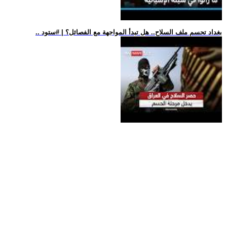
.. بغداد تحسم ملف السلاح.. هل تبدأ المواجهة مع الفصائل؟ | #ستود