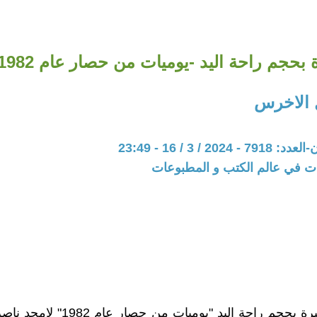
م راحة اليد -يوميات من حصار عام 1982- امجد ناصر
 الاخرس
20 / 3 / 16 - 23:49
ات في عالم الكتب و المطبوعات
بيروت صغيرة بحجم راحة اليد "يوميات من ح