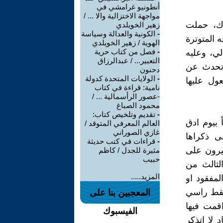
أنطونيو غرامشي في
مواجهة الاختزالية والا ... /
اك، حملت
زهير الخويلدي
-
الكونية والعدالة وسياسة
 المتوترة
الهوية / زهير الخويلدي
-
فصل من كتاب حرية
لي، وعليه
التعبير... / عبدالرزاق
اتحدث عن
دحنون
-
الولايات المتحدة كدولة
ول عليها
نامية: قراءة في كتاب
-عصور الرأسمالية ... /
محمود الصباغ
-
تقديم وتلخيص كتاب:
 بيوم ادق
العالم المعرفي المتوقد /
غازي الصوراني
ى ذكراها
-
قراءات في كتب حديثة
ثيرون على
مثيرة للجدل / كاظم
حبيب
لثالث من
المزيد.....
س المفقود او
سقط راسي
المعجبين بنا على
قمت فيها
الفيسبوك
 لا اتذكر