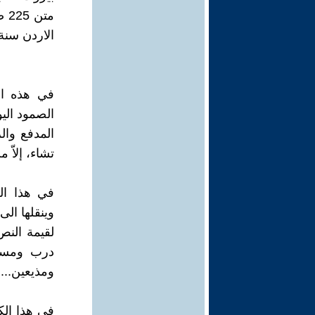
مت
الاردن سنة 2013
الصمود الي
المدفع وال
تشاء، إلاّ م
في هذا ال
وينقلها ال
لقيمة النص
درب ومسير
ومذيعين... 
في هذا الك