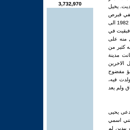
3,732,970
ديت. يخيل
 ففي قبرص
كنت في عداد حشد من الغرباء الذين طردتهم دبابات سلامة الجليل صيف 1982 الى
 فبقيت في
 منه على
ه كثير من
انت مدينة
ل الاخرين
طؤ مفضوح
لدت فيه،
اق ولم يعد
يدعى يحيى
حتني اسمي
بيدين لم