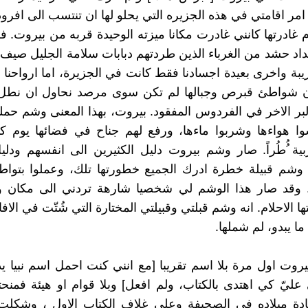
امر اقامتي في هذه الجزيره التي يحلو لها ان تنتسب الى افرو
م غادرتها كانني غادرت مكانا ميزته الوحيدة قربه من بيروت.
ة واخرى بعيدة اجسادنا فقط كانت في الجزيرة، اما ارواحنا
ن شواطئ قبرص وجبالها لم تكن سوى مرصد نحاول ان نطل
البر الاخر في الفردوس المفقود. بيروت، بهذا المعنى وشم حمل
وا هواءها وشربوا ماءها، ورفع لهم جناح في فضائها يوم ك
بية ُُطُراً. صار وشم بيروت دليل الكثيرين الى انفسهم ودلي
ه وشم قبيلة خطرة ادرك الجميع خطورتها تلك، وعملوا بتوا
. وقد صار هذا الوشم لي شخصيا شارهة تردني الى مكان و
ها الاحلام. انه وشم قبلتي وقبيلتي المختارة التي شُتّت في الاف
ا يبدو، لم شملها.
روت اول مرة بلا اسم تقريبا [مع انني كنت احمل اسم نبيا 
عليّ كي اهتدى بالكتاب، ولم افعل] وبلا قوام او هيئة فمن
ادة ميلاده في الصحيفة وعلى غلاف الكتاب الاول ، وشكلت 