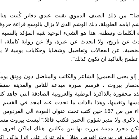
ا:" من ذلك الصيف الدموي بقيت عندي دفاتر كُتبت هن
 ايامه الطويلة، ذلك الوشم الذي لا يزال بالوسع قراءة حروفه
 الكلمات وتبطنه، هذا هو الشيء الوحيد شبه المؤكد بالنسبة 
حدث عن تاريخ، ولا اتحدث عن عبرة، ولا عن رواية كاملة، 
خصية، عن انفعالات وتفاصيل وشظايا وحكايات يومية لا يع
 تطمح بالتاكيد ان تكون كذلك".
[او يحيى النعيمي] الشاعر والكاتب والمناضل دون ووثق يوماً
لحصار بيروت ، فرسم صورة مبدعة للناس والمدينة ستبق
ه محفورة بالذاكرة الوطنية والعروبية الصادقة التي جاهد ك
سها وتغييبها، وهذا بالذات ما تحدت عنه امجد في القسم ا
الكتاب ابتداء من ص 167 حين كتب تحت عنوان العودة الى الفردو
ذكرى ولا مدبر شؤون الحنين فكتب قائلا:" ليست بيروت م
تكن مجرد مدينة مررت بها بين مكانين. هناك اماكن اخرى ا
علت في بيروت [قبرص مثلا ] ولم تترك علي اثرا يذكر. اكاد