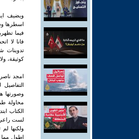
ويضيف ايض
اسطرها وشم
فيما تظهره
فانا لا ات
تدوينات ش
كوثيقة، ولا
امجد ناصر 
التفاصيل 
وصورتها هذ
محاولة طم
لست راعي 
ولكنها لم 
اطول مما ف