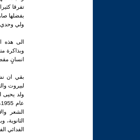
تفرقا كثيرا
بفضلها صار
ولي وحدي يع
وبذاكرة مت
انسانٍ مقط
بقي ان نش
لبيروت والث
ولد يحيى ا
ع
الشعر والا
الثانوية، و
الفدائي الف