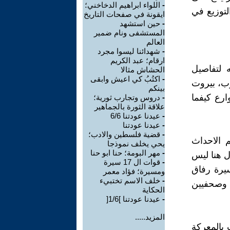
-
اللواء ابراهيم الدخاخني؛
لتوزيع في
ايقونة في صفحات التاريخ
-
حين استشهد
المستشفى ونام ضمير
العالم
-
شهدائنا ليسوا مجرد
ارقام؛ عبد الكريم
 باستعادته لتفاصيل
الحشاش مثالا
-
اكتُبُ كي اعيش وابقى
رب، بيروت
بينكم
ارع كيفما
-
دروس وتجارب ثورية؛
علاقة الثورة بالجماهير
-
عيدنا عودتنا 6/6
-
عيدنا عودتنا
-
قضية فلسطين والادب؛
 الاحداث
يحي يخلف نموذجا
-
مهر البومة؛ حنا ابو حنا
ل هنا ليس
-
قوات ال 17 سيرة
سيرة رفاق
ومسيرة؛ فؤاد معمر
-
خلف الاسم تختبيء
 وصحفيين
الحكاية
-
عيدنا عودتنا ]1/6[
المزيد.....
بالمعركة