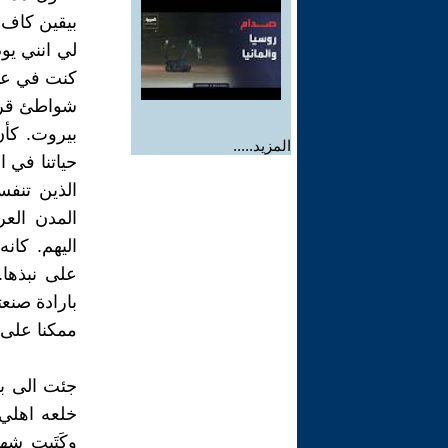
بيقين كاف 
لي انني يو
شواطئ قريب
بيروت. كأ
المزيد.....
حياتنا في 
الذين تنفس
المدن العر
اليهم. كان
على نبذها
بارادة صنعت
ممكنا على م
جئت الى بي
خلعه اهلي 
وكَتَبت شه