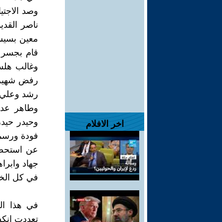
وصد الاجتي
ناصر القدي
معين بسيسو
قام بجسر 
وغالب هلسة
رفض شهيرة
رشد وعلي 
وطاهر عدو
وحيدر حيد
اخر الافلام
فودة ورسمي
عن استحضار
جهاد وابرا
في كل الخ
في هذا ال
تعددت انكس