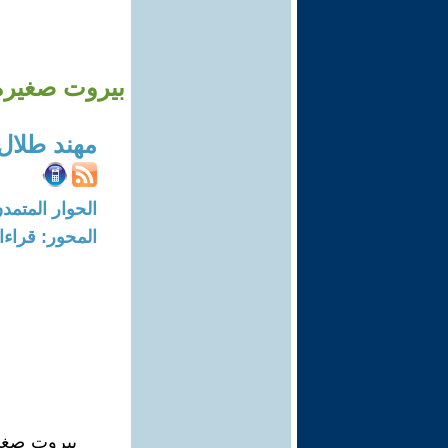
بيروت صغيرة بحج
مهند طلال
الحوار المتمدن-العدد: 7918 - 24
المحور: قراء