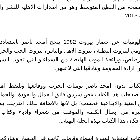
ن 225 صفحة من القطع المتوسط وهو من اصدارات الاهلية للنشر وا
.
في هذه اليوميات عن حصار بيروت 1982 ينجح أمجد ناصر
ومي لبيروت البطلة ، بيروت الاهل والناس، بيروت الحب والح
رصاص، ورائحة الموت الهابطة من السماء و التي تجوب الشو
ن ارادة المقاومة وبنادقها التي لا تقهر.
كتاب يدون امجد ناصر يوميات الحرب ووقائعها ويلتقط اهم
ى صفحات هذا الكتاب بنص سردي فائق الجمال والجودة؛ والجما
 الفنية والابداعية فحسب؛ بل لانها بالاضافة لذلك امتزجت ب
ة من ابطال الكلمة والموقف من شعراء وادباء وكتاب
فكان هذا الكتاب بهذه الحلة البهية...
تاب استعادة لسيرة اسماء وقامات كانت في الحصار وشاركت 