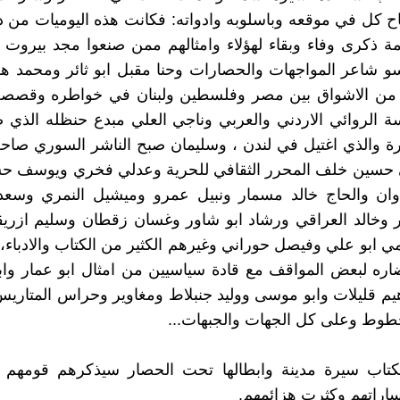
اح كل في موقعه وباسلوبه وادواته: فكانت هذه اليوميات من د
مة ذكرى وفاء وبقاء لهؤلاء وامثالهم ممن صنعوا مجد بيروت 
 شاعر المواجهات والحصارات وحنا مقبل ابو ثائر ومحمد هو
من الاشواق بين مصر وفلسطين ولبنان في خواطره وقصصه
 الروائي الاردني والعربي وناجي العلي مبدع حنظله الذي ص
 والذي اغتيل في لندن ، وسليمان صبح الناشر السوري صاحب
حسين خلف المحرر الثقافي للحرية وعدلي فخري ويوسف حس
ان والحاج خالد مسمار ونبيل عمرو وميشيل النمري وس
ر وخالد العراقي ورشاد ابو شاور وغسان زقطان وسليم ازري
 ابو علي وفيصل حوراني وغيرهم الكثير من الكتاب والادباء،
ه لبعض المواقف مع قادة سياسيين من امثال ابو عمار وابو 
هيم قليلات وابو موسى ووليد جنبلاط ومغاوير وحراس المتاريس
طوط وعلى كل الجهات والجبهات...
كتاب سيرة مدينة وابطالها تحت الحصار سيذكرهم قومهم دا
اراتهم وكثرت هزائمهم.