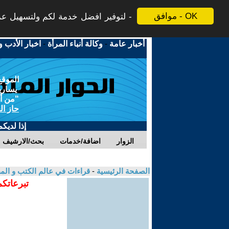
موافق - OK
لتوفير افضل خدمة لكم ولتسهيل عملي
أخبار عامة
-
وكالة أنباء المرأة
-
اخبار الأدب و
الموقع
يسارية
"من أج
حاز ال
إذا لديك
الزوار
اضافة/خدمات
بحث/الارشيف
الصفحة الرئيسية
-
قراءات في عالم الكتب و ال
تبرعاتكم