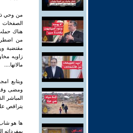
الصفخات وك
هناك حملت 
من اضطراب
مقتضبة ور
زاويه مخاو
مالاتها....
ويتابع ام
ومضى وقت 
المباشر ال
يتراقص على
بمفرداته ال