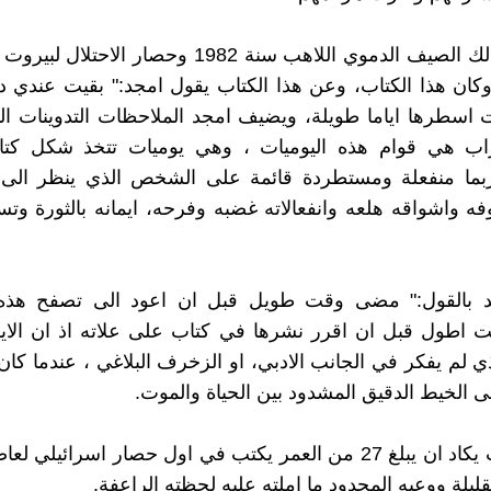
من وحي ذلك الصيف الدموي اللاهب سنة 1982 وحصار الاح
ان هذا الكتاب، وعن هذا الكتاب يقول امجد:" بقيت عندي د
اسطرها اياما طويلة، ويضيف امجد الملاحظات التدوينات الت
 هي قوام هذه اليوميات ، وهي يوميات تتخذ شكل كتا
بما منفعلة ومستطردة قائمة على الشخص الذي ينظر الى 
فه واشواقه هلعه وانفعالاته غضبه وفرحه، ايمانه بالثورة وتس
جد بالقول:" مضى وقت طويل قبل ان اعود الى تصفح هذه 
اطول قبل ان اقرر نشرها في كتاب على علاته اذ ان الايقا
ذي لم يفكر في الجانب الادبي، او الزخرف البلاغي ، عندما ك
 الخيط الدقيق المشدود بين الحياة والموت.
ها هو شاب يكاد ان يبلغ 27 من العمر يكتب في اول حصار اسرائيلي
قليلة ووعيه المحدود ما املته عليه لحظته الراعفة.