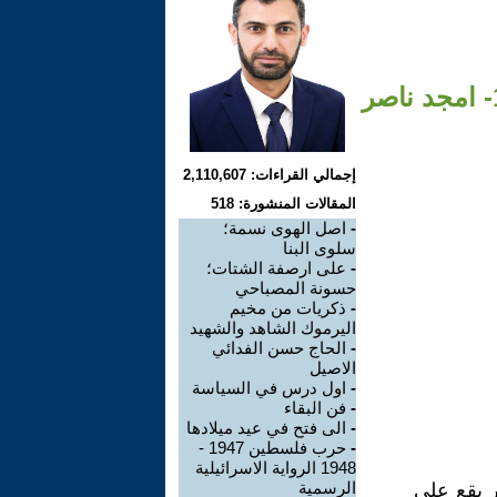
إجمالي القراءات: 2,110,607
المقالات المنشورة: 518
-
اصل الهوى نسمة؛
سلوى البنا
-
على ارصفة الشتات؛
حسونة المصباحي
-
ذكريات من مخيم
اليرموك الشاهد والشهيد
-
الحاج حسن الفدائي
الاصيل
-
اول درس في السياسة
-
فن البقاء
-
الى فتح في عيد ميلادها
-
حرب فلسطين 1947 -
1948 الرواية الاسرائيلية
الرسمية
صار عام 1982" لامجد ناصر يقع على