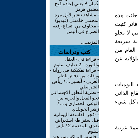
عُمان لا يعني إعادة فتح
مضيق هرمز
-
مشاهد تنشر لأول مرة
تلال لبيروت جائت هذه
لمجتبى خامنئي (فيديو)
فاتر كتبت
-
مخاوف من اتساع رقعة
الصراع في اليمن
ي لا تخلو
بة سريعة
المزيد.....
العام من
كتب ودراسات
اؤلاته عن
-
قراءة في -العقل
والثورة- -2 / نايف سلوم
-
قراءة تفكيكية في رواية -
ورقات من دفاتر ناظم
العربي - لبشير ... / رياض
اليوميات
الشرايطي
-
نظرية التطور الاجتماعي
ع الذاتي
نحو الفعل والحرية بين
ان كل شيء
الوعي الحضاري و ... /
زهير الخويلدي
-
-فجر الفلسفة اليونانية
قبل سقراط- استعراض
نقدي للمقدمة-2 / نايف
 لعاصمة عربية
سلوم
-
فلسفة البراكسيس عند