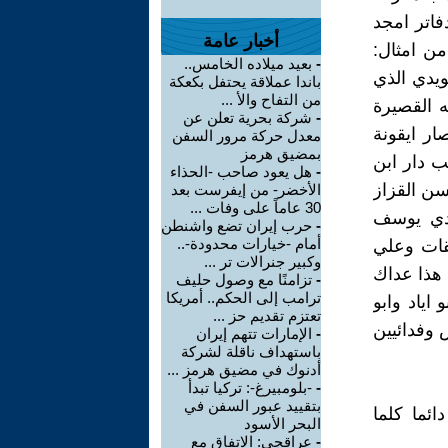
فاتر امجد
أخبار عامة
من امثال:
-
بعيد ميلاده الخامس..
يدي الذي
باندا عملاقة يحتفل بكعكة
من التفاح والأ ...
 القصيرة
-
شركة بحرية تعلن عن
ار ايقونة
معدل حركة مرور السفن
بمضيق هرمز
 دار ابن
-
هل يعود صاحب -الحذاء
ن القزاز
الأخضر- من إيفرست بعد
30 عاماً على وفات ...
عدي يوسف
-
حرب إيران تضع واشنطن
أمام -خيارات محدودة-..
قات وعلي
وكبير جنرالات تر ...
 هذا عداك
-
تزامنًا مع وصول حليف
ترامب إلى الحكم.. أمريكا
اياد وابو
تعتزم تقديم حز ...
 وفدائيين
-
الإمارات تتهم إيران
باستهداف ناقلة لشركة
أدنوك في مضيق هرمز ...
-
-بلومبيرغ-: تركيا تبدأ
بتقييد عبور السفن في
ئما كلما
البحر الأسود
-
عراقجي: الاتفاق مع