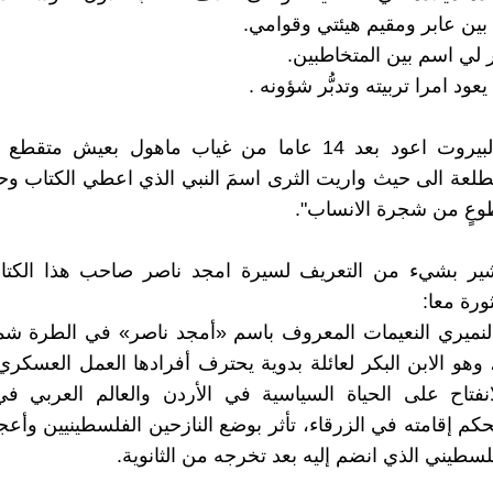
 بين عابر ومقيم هيئتي وقوامي.
 لي اسم بين المتخاطبين.
ود امرا تربيته وتدبُّر شؤونه .
الى هذه البيروت اعود بعد 14 عاما من غياب ماهول بعيش مت
طلعة الى حيث واريت الثرى اسمَ النبي الذي اعطي الكتاب و
وعٍ من شجرة الانساب".
ير بشيء من التعريف لسيرة امجد ناصر صاحب هذا الكت
ورة معا:
لنميري النعيمات المعروف باسم «أمجد ناصر» في الطرة شما
ام 1955، وهو الابن البكر لعائلة بدوية يحترف أفرادها العمل العسكري.
نفتاح على الحياة السياسية في الأردن والعالم العربي في
بحكم إقامته في الزرقاء، تأثر بوضع النازحين الفلسطينيين وأع
لسطيني الذي انضم إليه بعد تخرجه من الثانوية.