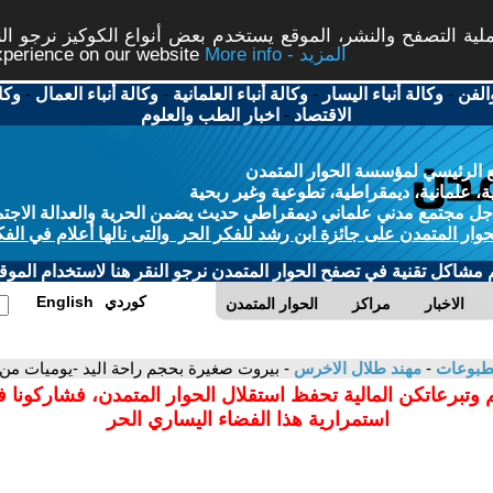
ة التصفح والنشر، الموقع يستخدم بعض أنواع الكوكيز نرجو النق
More info - المزيد
experience on our website
الفن
-
وكالة أنباء اليسار
-
وكالة أنباء العلمانية
-
وكالة أنباء العمال
-
وكا
الاقتصاد
-
اخبار الطب والعلوم
 الرئيسي لمؤسسة الحوار المتمدن
، علمانية، ديمقراطية، تطوعية وغير ربحية
ل مجتمع مدني علماني ديمقراطي حديث يضمن الحرية والعدالة الاجتم
حوار المتمدن على جائزة ابن رشد للفكر الحر والتى نالها أعلام في الفك
م مشاكل تقنية في تصفح الحوار المتمدن نرجو النقر هنا لاستخدام الموقع
كوردي
English
الاخبار
مراكز
الحوار المتمدن
مطبوعات
-
مهند طلال الاخرس
- بيروت صغيرة بحجم راحة اليد -يوميات من حصار عام 82
 وتبرعاتكن المالية تحفظ استقلال الحوار المتمدن، فشاركونا 
استمرارية هذا الفضاء اليساري الحر