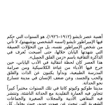
أهمية عصر تايشو (١٩١٢–١٩٢٦)، هو السنوات التي حكم
فيها الإمبراطور تايشو (اسمه الشخصي يوشيهيتو)، لا تأتي
من شخص الإمبراطور نفسه، بل من التحوّلات العميقة
التي شهدتها اليابان خلالها، حتى أصبحت تُعرف في
الذاكرة الثقافية باسم «زمن القلق الجميل».
هذا العصر كان لحظة انتقالية في الأدب الياباني، حين
خرج فيها الأدباء من عباءة الكلاسيكية ومن صرامة
المدرسة الطبيعية، وبدأوا يكتبون عن الذات والقلق
والحب والجسد، وعن ضعف الإنسان في مدينة تتسارع
نحو الحداثة.
مدينتا طوكيو وكيوتو كانتا في تلك السنوات مختبراً كبيراً
تتجاور فيه العمارة التقليدية مع الحداثة الناشئة، وتنتشر
فيه المقاهي الأدبية والمجلات الصغيرة والجماعات
الشعرية التي تبحث عن صوت جديد، حيث يحاول كل