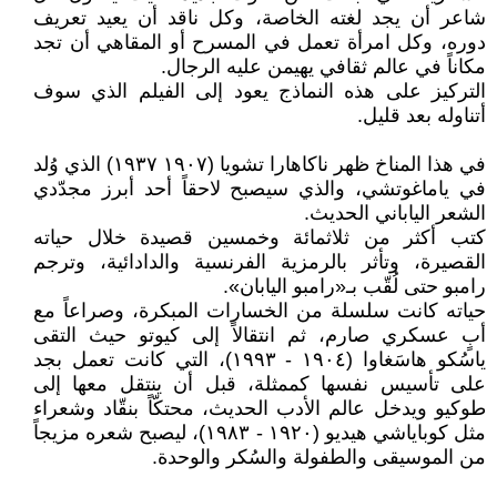
شاعر أن يجد لغته الخاصة، وكل ناقد أن يعيد تعريف
دوره، وكل امرأة تعمل في المسرح أو المقاهي أن تجد
مكاناً في عالم ثقافي يهيمن عليه الرجال.
التركيز على هذه النماذج يعود إلى الفيلم الذي سوف
أتناوله بعد قليل.
في هذا المناخ ظهر ناكاهارا تشويا (١٩٠٧ ١٩٣٧) الذي وُلد
في ياماغوتشي، والذي سيصبح لاحقاً أحد أبرز مجدّدي
الشعر الياباني الحديث.
كتب أكثر من ثلاثمائة وخمسين قصيدة خلال حياته
القصيرة، وتأثر بالرمزية الفرنسية والدادائية، وترجم
رامبو حتى لُقّب بـ«رامبو اليابان».
حياته كانت سلسلة من الخسارات المبكرة، وصراعاً مع
أبٍ عسكري صارم، ثم انتقالاً إلى كيوتو حيث التقى
ياسُكو هاسَغاوا (١٩٠٤ - ١٩٩٣)‌، التي كانت تعمل بجد
على تأسيس نفسها كممثلة، قبل أن ينتقل معها إلى
طوكيو ويدخل عالم الأدب الحديث، محتكّاً بنقّاد وشعراء
مثل كوباياشي هيديو (١٩٢٠ - ١٩٨٣)، ليصبح شعره مزيجاً
من الموسيقى والطفولة والسُكر والوحدة.