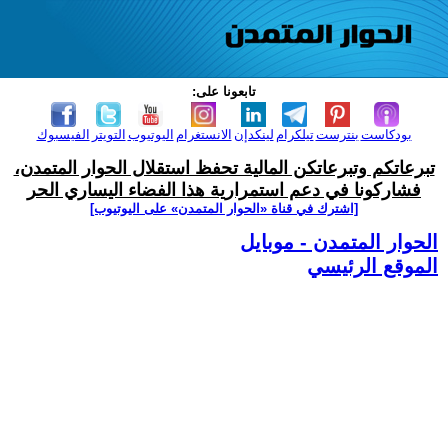
تابعونا على:
بودكاست
بنترست
تيلكرام
لينكدإن
الانستغرام
اليوتيوب
التويتر
الفيسبوك
تبرعاتكم وتبرعاتكن المالية تحفظ استقلال الحوار المتمدن،
فشاركونا في دعم استمرارية هذا الفضاء اليساري الحر
[اشترك في قناة ‫«الحوار المتمدن» على اليوتيوب]
الحوار المتمدن - موبايل
الموقع الرئيسي