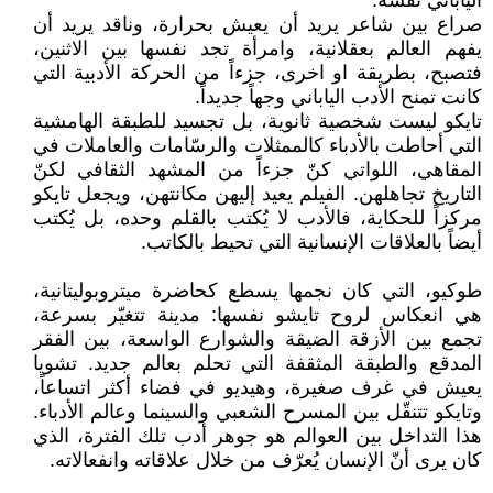
الياباني نفسه.
صراع بين شاعر يريد أن يعيش بحرارة، وناقد يريد أن
يفهم العالم بعقلانية، وامرأة تجد نفسها بين الاثنين،
فتصبح، بطريقة او اخرى، جزءاً من الحركة الأدبية التي
كانت تمنح الأدب الياباني وجهاً جديداً.
تايكو ليست شخصية ثانوية، بل تجسيد للطبقة الهامشية
التي أحاطت بالأدباء كالممثلات والرسّامات والعاملات في
المقاهي، اللواتي كنّ جزءاً من المشهد الثقافي لكنّ
التاريخ تجاهلهن. الفيلم يعيد إليهن مكانتهن، ويجعل تايكو
مركزاً للحكاية، فالأدب لا يُكتب بالقلم وحده، بل يُكتب
أيضاً بالعلاقات الإنسانية التي تحيط بالكاتب.
طوكيو، التي كان نجمها يسطع كحاضرة ميتروبوليتانية،
هي انعكاس لروح تايشو نفسها: مدينة تتغيّر بسرعة،
تجمع بين الأزقة الضيقة والشوارع الواسعة، بين الفقر
المدقع والطبقة المثقفة التي تحلم بعالم جديد. تشويا
يعيش في غرف صغيرة، وهيديو في فضاء أكثر اتساعاً،
وتايكو تتنقّل بين المسرح الشعبي والسينما وعالم الأدباء.
هذا التداخل بين العوالم هو جوهر أدب تلك الفترة، الذي
كان يرى أنّ الإنسان يُعرّف من خلال علاقاته وانفعالاته.