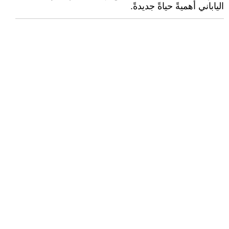
الياباني أهميةً حياةً جديدةً.