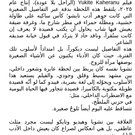
فيلم Yukite Kaheranu (الراحل بلا عودة)، إنتاج عام
٢٠٢٥، يلتقط هذه اللحظة بدقة عبر التفاصيل الصغيرة
التي كانت جوهر أدب تايشو؛ كأس ساكيه على طاولة
خشبية، ومظلّة حمراء في مطر شارع ما، وغرفة ضيقة
يعيش فيها شاب يحاول أن يكتب قصيدة لا يعرف إن
كانت ستُقرأ، وناقد حاد لا يتردّد في قبول خيانة صديقه
الشاعر.
هذه التفاصيل ليست ديكوراً، بل امتداداً لأسلوب تلك
الفترة، حيث كان الأدباء يكتبون عن الأشياء الصغيرة
بوصفها مرآة للروح.
تشويا نفسه كان يربط بين لحظة عابرة وشعور داخلي،
بين مشهد بسيط وقلق وجودي، والفيلم يستعيد هذا
الأسلوب ويحوّله إلى لغة بصرية، فيبدو كما لو أنّه قصيدة
طويلة مكتوبة بالكاميرا، قصيدة تتجاور فيها الحياة اليومية
مع الاضطراب الداخلي، مثل:
في حزني الملطّخ،
تتساقط عليه اليوم أيضاً ثلوجٌ صغيرة.
العلاقة بين تشويا وهيديو وتايكو ليست مجرد مثلث
عاطفي، بل هي انعكاس لصراع كان يعيش داخل الأدب