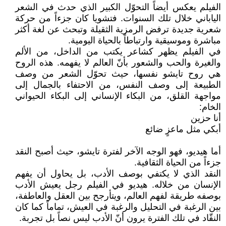
الفيلم يعكس أيضاً التحوّل الكبير الذي حدث في الشعر
الياباني خلال تلك السنوات. فتشويا كان جزءاً من حركة
شعرية جديدة ترفض الرمزية الثقيلة وتبحث عن لغة أكثر
مباشرة وموسيقية وارتباطاً بالحياة اليومية.
في الفيلم يظهر كشاعر يكتب من الداخل، من الألم
والغيرة والحب والشعور بأنّ العالم لا يفهمه. هذه الروح
هي روح تايشو نفسها، حيث تحوّل الشعر من وصف
الطبيعة إلى وصف النفس، من الاحتفاء بالجمال إلى
مواجهة القلق، من البكاء الإنساني إلى البكاء الحيواني
الخام:
أنا حزين
أبكي مثل ماعزٍ ضائع
أما هيديو، فهو الوجه الآخر لفترة تايشو، حيث أصبح النقد
جزءاً من الحياة الثقافية.
النقد الذي لا يكتفي بوصف الأدب، بل يحاول أن يفهم
الإنسان من خلاله. هيديو في الفيلم رجل يعيش الأدب
بوصفه طريقة لفهم العالم، ويتأرجح بين العقل والعاطفة،
بين الرغبة في التحليل والرغبة في العيش، تماماً كما كان
النقّاد في تلك الفترة يرون أنّ الأدب ليس نصاً بل تجربة.