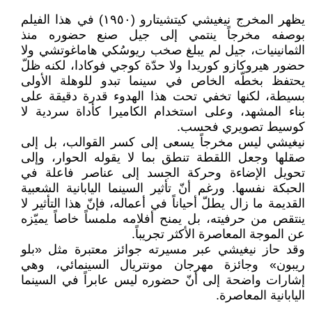
يظهر المخرج نيغيشي كيتشيتارو (١٩٥٠) في هذا الفيلم
بوصفه مخرجاً ينتمي إلى جيل صنع حضوره منذ
الثمانينيات، جيل لم يبلغ صخب ريوسُكي هاماغوتشي ولا
حضور هيروكازو كوريدا ولا حدّة كوجي فوكادا، لكنه ظلّ
يحتفظ بخطّه الخاص في سينما تبدو للوهلة الأولى
بسيطة، لكنها تخفي تحت هذا الهدوء قدرة دقيقة على
بناء المشهد، وعلى استخدام الكاميرا كأداة سردية لا
كوسيط تصويري فحسب.
نيغيشي ليس مخرجاً يسعى إلى كسر القوالب، بل إلى
صقلها وجعل اللقطة تنطق بما لا يقوله الحوار، وإلى
تحويل الإضاءة وحركة الجسد إلى عناصر فاعلة في
الحبكة نفسها. ورغم أنّ تأثير السينما اليابانية الشعبية
القديمة ما زال يطلّ أحياناً في أعماله، فإنّ هذا التأثير لا
ينتقص من حرفيته، بل يمنح أفلامه ملمساً خاصاً يميّزه
عن الموجة المعاصرة الأكثر تجريباً.
وقد حاز نيغيشي عبر مسيرته جوائز معتبرة مثل «بلو
ريبون» وجائزة مهرجان مونتريال السينمائي، وهي
إشارات واضحة إلى أنّ حضوره ليس عابراً في السينما
اليابانية المعاصرة.