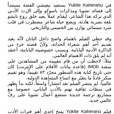
في Yukite Kaheranu يستعيد نيغيشي القصة مستنداً
إلى قصائد تشويا ومذكرات ياسوكو وإلى الإرث الأدبي
الذي تركه هذا الشاعر، ليقدّم عملاً يعيد خلق روح تايشو
بلغة بصرية هادئة، ويضع حياة شاعر مضطرب في قلب
سرد سينمائي يوازن بين الحميمي والتاريخي.
وقد حظي الفيلم باهتمام واضح داخل اليابان لأنّه يعيد
تقديم أحد أهم شعراء الحداثة، ولأنّ قصته جزء من
الذاكرة الأدبية اليابانية. وبسبب خصوصيته اليابانية، أعتقد
أنه لم يلق ذات الاهتمام العالمي.
مثلاً، لاحظت أن من قام بتقييمه من المشاهدين على
منصة IMDb (قاعدة بيانات الأفلام على الإنترنت) كان
حتى تاريخ كتابة هذه السطور مجرّد ٨٣ تقييماً، وهو تقييم
مبكر عادةً ما يتغيّر مع اتساع المشاهدة الدولية.
عالمياً، لم ينتشر الفيلم بعد انتشاراً واسعاً، لكنه بدأ يظهر
في منصّات ثقافية تهتم بالأدب الياباني، خصوصاً مع
مشاريع ترجمة جديدة ستضع أعمال تشويا على رفّ
عالمي جديد.
فيلم Yukite Kaheranu يمنح إحدى أهم فترات الأدب