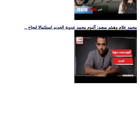
.. محمد علام وهيثم سعيد: ألبوم محمد عدوية الجديد استكمالا لنجاح