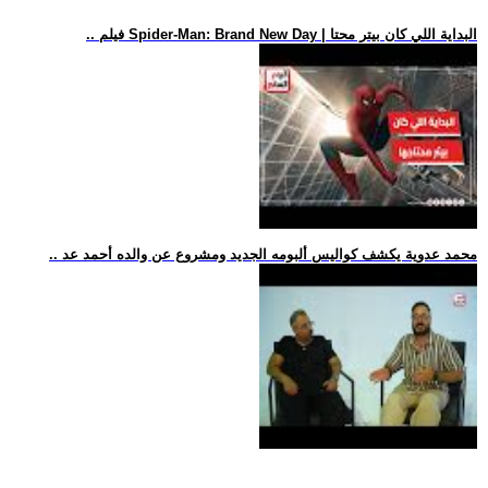
.. فيلم Spider-Man: Brand New Day | البداية اللي كان بيتر محتا
.. محمد عدوية يكشف كواليس ألبومه الجديد ومشروع عن والده أحمد عد