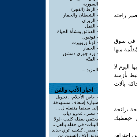
السورية
-
الزطّ (الغجر)
صير راحته
-
الشيطان والحمار
-
الزيزان
-
النمل
-
العتائق ونشأة الحياة
-
فوتبول
اً في سوق
-
لونا وروبيرت
-
الحمار
قلّمة منها
-
ورد جوري دمشق
-
المتّة
ا اليوم لا
المزيد.....
تبط بأزمنة
اكة بآلات
اخبار الأدب والفن
-
-باص الأحلام-.. تحويل
سيارة إسعاف مستهدفة
إلى سينما متنقلة ل ...
حة برائحة
-
مصر.. عمرو دياب
ل «يعطيك
يحتفي ببطلة كليب -لولا
البنات- في حفله بالعل ...
-
مصر.. كشف أثري جديد
ن إحترام،
يوثق آلاف السنين من