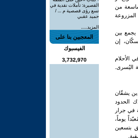
القصيرة: تأملات نقدية في
شاسعة من
تسع رؤى قصصية م ... /
المزروعة
حميد عقبي
المزيد.....
 يجمع بين
المعجبين بنا على
سكّان، إن
الفيسبوك
في الأحلام
3,732,970
 اليُسرى.
ين يشقّان
اك الحدود
لة في جرار
اً يوماً،
ق بتسعين
قية.