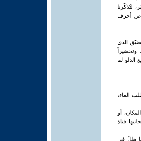
لتُذكّرنا
صاص أحرف
ضيّق الذي
 وتحضيراً
 الدلو لم
ب الماء،
لمكان، أو
نبها فتاة
ها ظلّ في