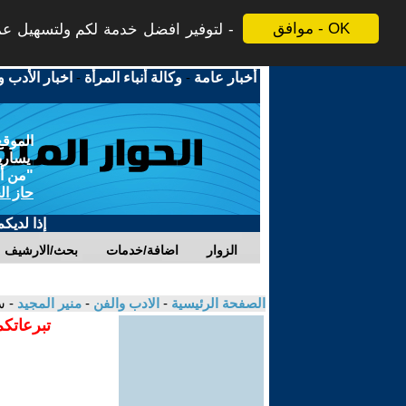
موافق - OK
لتوفير افضل خدمة لكم ولتسهيل عملي
أخبار عامة
-
وكالة أنباء المرأة
-
اخبار الأدب و
الموقع
يسارية
"من أج
حاز ال
إذا لديك
الزوار
اضافة/خدمات
بحث/الارشيف
الصفحة الرئيسية
-
الادب والفن
-
منير المجيد
- س
تبرعاتكم