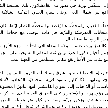
 إلى متنفّس ورئة حي قدور بك القامشلاوي، تلك الفسحة ال
اقع بين شمال الحي وحتّى سياج الحدود التركية الشائكة 
ّة القديم، والمحطّة هنا يُقصد بها محطّة القطار إيّاها، كان
إمتحانات المدرسيّة والتنزّه، في ذات الوقت، مع جحافل ال
الربيع بطبيعة الحال.
نّا نمرّ ببيت خنسة البضّة البيضاء التي احتلّت الجزء الأبرز 
جمل أجيال ذكور الحيّ، ومن ثمّة المقابر المسيحية على الجهة
ع مئات من الأمتار تقع مقابر المسلمين من الجهة اليمنى.
ختار، إما الإنعطاف نحو الشرق وسلك أحد الدربين الضيقين اللذ
، وعليهما كنّا نُقابل نسوة قرية المحمقيّة المُحاذية لأسل
لقادمات أو الذاهبات إلى أسواق القامشلي لبيع ألبانهنّ المحمو
 رؤوسهن، أو الإستمرار على الطريق القديم الذي لم يكن مُعبّد
بقع، حشائش وزهور بريّة، وبعد نحو كيلو متر ينعطف الطري
الوصول إلى الحدود التركية، نحو الشرق، مُتجاوزاً قرية المحم