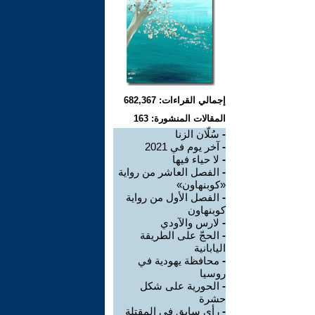
إجمالي القراءات: 682,367
المقالات المنشورة: 163
-
سُلّان الزنا
-
آخر يوم في 2021
-
لا حياء فيها
-
الفصل العاشر من رواية
«كوبنهاون»
-
الفصل الأول من رواية
كوبنهاون
-
لارس والآودي
-
الحجّ على الطريقة
اليابانية
-
محافظة يهودية في
روسيا
-
الحورية على شكل
حشرة
-
رأي سابق في المقتلة