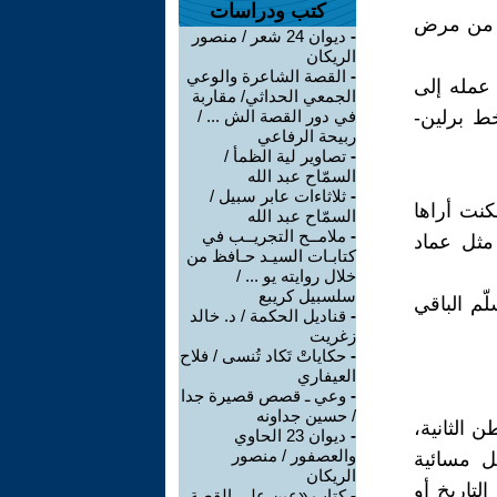
كتب ودراسات
اء من مرض
-
ديوان 24 شعر / منصور
الريكان
-
القصة الشاعرة والوعي
 عمله إلى
الجمعي الحداثي/ مقاربة
ط برلين-
في دور القصة الش ... /
ربيحة الرفاعي
-
تصاوير لية الظمأ /
السمّاح عبد الله
-
ثلاثاءات عابر سبيل /
فكنت أراها
السمّاح عبد الله
-
ملامــح التجريــب في
مثل عماد
كتابـات السيـد حـافظ من
خلال روايته يو ... /
سلسبيل كريبع
ّم الباقي
-
قناديل الحكمة / د. خالد
زغريت
-
حكاياتْ تَكاد تُنسى / فلاح
العيفاري
-
وعي ـ قصص قصيرة جدا
/ حسين جداونه
الثانية،
-
ديوان 23 الحاوي
والعصفور / منصور
يل مسائية
الريكان
لتاريخ أو
-
كتاب «عين على القصة