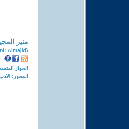
منير المجي
(Monir Almajid)
الحوار المتمدن-العدد: 8297 - 25
المحور: الادب