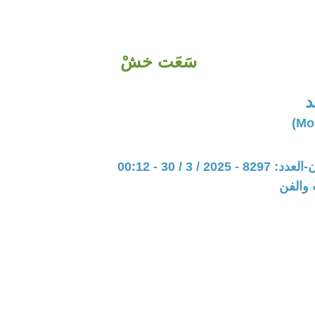
سَعَت خشْ
د
20 / 3 / 30 - 00:12
 والفن