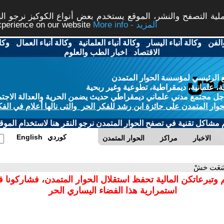
ة التصفح والنشر، الموقع يستخدم بعض أنواع الكوكيز نرجو النق
More info - المزيد
experience on our website
الفن
-
وكالة أنباء اليسار
-
وكالة أنباء العلمانية
-
وكالة أنباء العمال
-
وكا
الاقتصاد
-
اخبار الطب والعلوم
 الرئيسي لمؤسسة الحوار المتمدن
، علمانية، ديمقراطية، تطوعية وغير ربحية
ل مجتمع مدني علماني ديمقراطي حديث يضمن الحرية والعدالة الاجتم
حوار المتمدن على جائزة ابن رشد للفكر الحر والتى نالها أعلام في الفك
م مشاكل تقنية في تصفح الحوار المتمدن نرجو النقر هنا لاستخدام الموقع
كوردي
English
الاخبار
مراكز
الحوار المتمدن
َعَت خشْ
 وتبرعاتكن المالية تحفظ استقلال الحوار المتمدن، فشاركونا 
استمرارية هذا الفضاء اليساري الحر