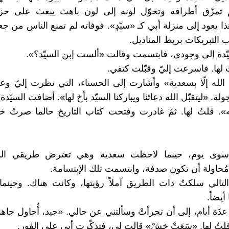
 تمزّق أطرافه وتحوّل لونه إلى لون باهت يبعث على ح
ذا يعود إلى منزلة أبي كـ «سيّدٍ». فوفاته لم تمنع الناس من 
 التبريكات بربط المناديل.
يّدة إلى وجودي، فابتسمت وقالت «ألست إبن السيّد؟».
لها. فاسرعت إليّ وقبّلت كتفي.
 الله إلّا بسعدية» وأشارت إلى الحسناء، التي نظرت إليّ وع
ة. «ليتقبّل الله دعائنا ويباركنا السيّد بأخ لها». أضافت السيّدة.
ه». قلتُ لها. ثمّ غادرت وفتحت كتاب التاريخ حالما صرتُ 
وى يوم، حينما لاحظت سعدية وهي تعترض طريقي الم
 مُحاولة أن تكون صدفة، وابتسمت تلك الإبتسامة.
لتالي سلكتُ ذات الطريق آملاً رؤيتها، وكانت هناك. وحينما
أيضاً.
 عدّة أيام، إلى أن تجرأتْ وسألتني عن حالي. «جيد، أُحاول جاهد
لتُ لها. «سَعَتْ خشْ» قالت لي، فتذكّرت أبي على الفور.