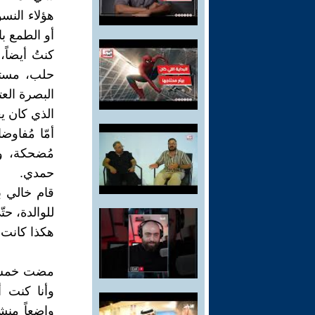
هؤلاء النس
أو الطمع با
كنتُ أيضاً
حلب، مستق
البصرة الع
الذي كان ي
أمّا مُفاوض
مُضحكة، و
حمدي.
قام خالي ب
للوالدة، حت
هكذا كانت خ
مضت خمس س
وأنا كنت أ
واضعاً منش