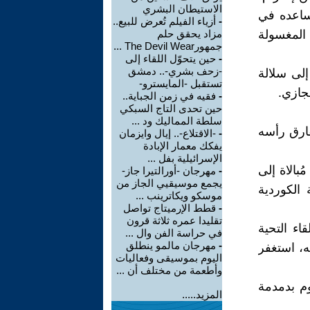
الاستيطان البشري
يساعده في
-
أزياء الفيلم تُعرض للبيع..
 المغسولة
مزاد يحقق حلم
جمهورThe Devil Wear ...
-
حين يتحوّل اللقاء إلى
-زحف بشري-.. دمشق
إلى سلالة
تستقبل -المايسترو-
جازي.
-
فقيه في زمن الجباية..
حين تحدى التاج السبكي
سلطة المماليك ود ...
ُفارق رأسه
-
-الاقتلاع-.. إيال وايزمان
يفكك معمار الإبادة
الإسرائيلية بفل ...
بالاة إلى
-
مهرجان -أورالتيرا جاز-
يجمع موسيقيي الجاز من
 الكوردية
موسكو ويكاترينب ...
-
قطط الإرميتاج تواصل
تقليدا عمره ثلاثة قرون
اء التحية
في حراسة الفن وال ...
-
مهرجان مالمو ينطلق
له، استغفر
اليوم بموسيقى وفعاليات
وأطعمة من مختلف أن ...
وم بدمدمة
المزيد.....