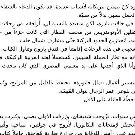
وة كنّ يتمنين تبريكاته لأسباب عديدة، قد تكون الدعاء بالشف
لحمل بصبي بدلاً من صبيّة.
، في حالات نادرة، لكن سعيدة بالنسبة لي، أُرافقه في رحلات
لين الأوتومتريس من محطة القطار التي كانت جزءاً من خ
تيد، مُجتازين الحدود التركية حتّى مشارف شمال حلب.
عجبني في هذه الرحلات إقامتنا في فندق بارون وتناول الكباب.
اته مع تجّار الجملة الحلبيين، مُستعملاً لغته العربية الركيكة، 
أنا الذي أجدتها على يد معلمي المصري الذي كان يتحدث 
تسيير أعمال «مال فاتورة». يحتفظ بالقليل من المرابح، ويُسل
ّى بلوغي عمر الرجال لتولي المُهمّة.
طّة العائلة على الأقل.
نوات، تزّوجت شقيقتاي، ورُزقت الأولى بصبي، وكبرت بطن 
تحضّر لإمتحانات البكالوريا، لأروح في جولتين، صباحية وقُب
فه على رأسي للوقاية من حرارة ضارية مُفاجئة، حاملاً كتاب ا