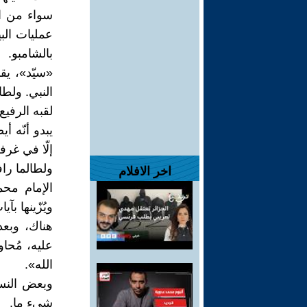
سواء من ال
عمليات الب
بالشامبو.
«سيّد»، يق
النبي. ولط
لقبه الرفيع
يبدو أنّه أ
إلّا في غرفة
ولطالما راف
اخر الافلام
الإمام محم
ويُزّينها ب
هناك، وبعد
عليه، مُحاو
الله».
وبعض النسو
شيء ما.