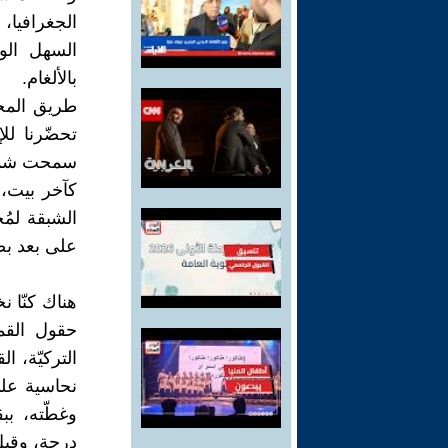
الجغرافيا،
السهل الو
بالألغام.
طريق المحط
تحضّرنا لل
سمحت شمس 
كآخر بيت، ك
الشبقة لمُ
على بعد بض
هناك كنّا ن
حقول القمح
التركيّة، ا
نحاسية على
وغطّته، ب
درجة، وقبل 