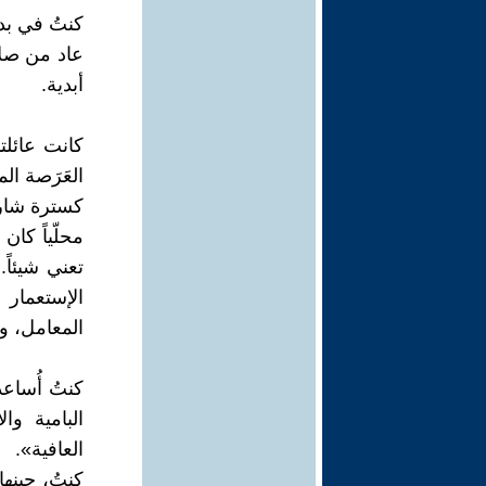
كنتُ في بد
عاد من صلاة
أبدية.
كانت عائلت
العَرَصة ال
كسترة شارل
محلّياً كان
تعني شيئاً.
الإستعمار 
المعامل، و«
كنتُ أُساعد
البامية و
العافية».
كنتُ، حينه