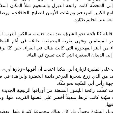
لى المحطّة كانت رائحة الديزل والشحوم تملأ المكان المغبّر، 
امع الكبير المزدحم بورشات الأرمن لتصليح الحافلات، ور
ة عبد الحليم طيّارة.
ليلة كنّا نتّجه نحو الشرق، بعد بيت خنسة، سالكين الدرب ال
بر المسلمين وينتهي بقرية المحمقية، خاصّة في أيام القيظ
 من البئر المهجورة التي كانت هناك في العراء. حين كنّا نرفع
 إلى الديدان الصغيرة التي كانت تسبح في الماء.
على المقبرة لزيارة أبي. هكذا اعتدت أن أقولها «زيارة أبي».
ف من الذي زرع شجرة العرعر دائمة الخضرة والزاهدة في طل
جهة رأس أبي المتّجه نحو مكّة.
غطّت رائحة الليمون المنبعثة من أوراقها الربيعية الجديدة ا
سيّدة كانت تربط منديلاً أخضر على غصنها القريب منها. وبجا
بها.
يل السيّدة وحيداً، بل كان هناك مجموعة كبيرة منها، بعض