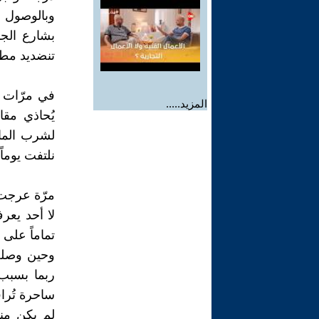
وبالوصول إ
بشارع الج
تنضديد مطبع
في مرّات ق
المزيد.....
يُحاذي مقا
لشرب الماء
نلتفت يوماً
مرّة عرجت 
لا أحد يعر
تماماً على 
وحين وصلت 
ربما بسبب 
ساحرة تُراق
لم يكن مند