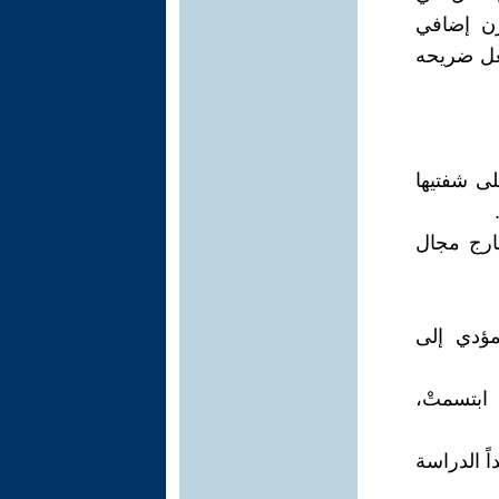
زن إضافي
جعل ضريحه
لى شفتيها
خارج مجال
ؤدي إلى
 ابتسمتْ،
اً الدراسة