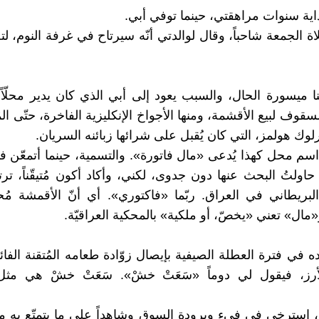
اية سنوات مراهقتي، حينما توفي أبي.
 الجمعة شاحباً، وقال لوالدتي أنّه سيرتاح في غرفة النوم، لت
نا ميسورة الحال، والسبب يعود إلى أبي الذي كان يدير محلّ
مسقوف لبيع الأقشمة، ومنها الأجواخ الإنكليزية الفاخرة، حتّى المُ
وك هولمز، التي كان يُقبل على شرائها زبائنه السريان.
 اسم محل كهذا يُدعى «مال فاتورة». والتسمية، حينما أتمعّن فيه
 حاولتُ البحث عنها دون جدوى، لكني، وأكاد أكون مُتيقّناً، تر
البريطاني في العراق. ربّما «فاكتوري». أي أنّ الأقمشة مُح
مال» تعني «يخصّ، أو ملكية» بالمحكية العراقيّة.
ه في فترة العطلة الصيفية بإيصال زوّادة طعامه المُتقنة الفائ
الأرز، فيقول لي دوماً «سَعَتْ خشْ». سَعَتْ خشْ هي مث
ا، استرخي في فيء وبرودة السوق وشاهداً على ما يتمتّع به م