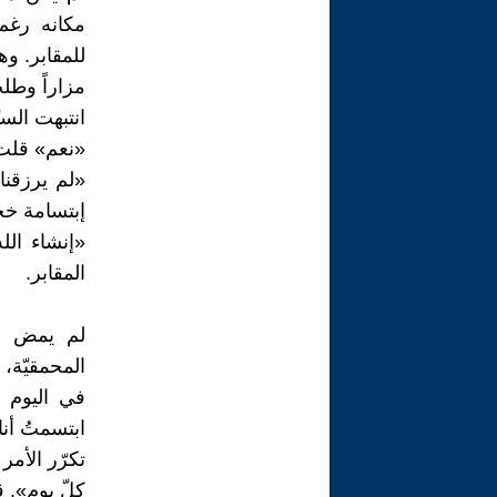
مكانه رغم
للمقابر. وه
مزاراً وطلب
انتبهت الس
«نعم» قلت 
«لم يرزقنا
إبتسامة خجول
«إنشاء الل
المقابر.
لم يمض س
المحمقيّة،
في اليوم ا
ابتسمتُ أنا 
تكرّر الأمر
كلّ يوم». ق