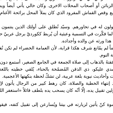
زبائن أو أصحاب المحلات الاخرى. وكان خالي يأتي أيضاً و
يع وقص القماش المفرود الذي كان يملأ المحل برائحة الأغنام
ولون له في تحاورهم. وسيّد تُطلق على أولئك الذين ينتمون 
الما فكّرت في التسمية وعبثية أن يُربط ككورديّ برجل عربيّ ح
 هذا ورثه عن والده وأجداده.
يضاً لم يمُانع شرف هكذا قرابة، لأن العمامة الخضراء لم تكن ت
 النوم.
قتهُ بالذهاب إلى صلاة الجمعة في الجامع الصغير، أستمع دون مُ
دي عليكو، ذي الذقن المُضمّخة بالحناء، يُلقي خطبته باللغة
آيات وأحاديث نبوية بلغة عربية، لن تشكّ لحظة بنكهتها الأعجمية.
 إنتهاء الخطبة والصلاة، كان رهط كبير من الرجال يأتون لإلق
لين تقبيل يده، إلّا أنّه كان يسحب يده بلطف قائلاً «استغفر ال
ة كنّ يأتين لزيارته في بيتنا ويُسارعن إلى تقبيل كتفه، فيق