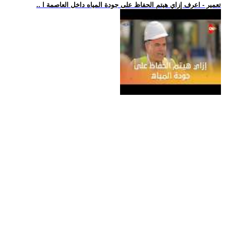
.. تعمير - اعرف إزاي هيتم الحفاظ على جودة المياه داخل العاصمة ا