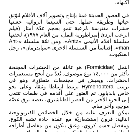
أكلها».
في العصور الحديثة قمنا بإنتاج وتصوير آلاف الأفلام لنوّثق
حياتها وطريقة عملها. حتى السينما الروائية جعلتها
حشرات مفترسة مُرعبة تنمو بحجم عدّة أمتار (فيلم
الرعب الردئ إمبراطورية النمل، من العام ١٩٧٧)، لحقتها
سلسلة أفلام الأنيمي «Antz»، ومن ثمّة سلسلة «Ant-
man»، إقتباساً من السلسلة الاخرى «سپايدرمان»، رجل
العنكبوت.
النمل (Formicidae) هو عائلة من الحشرات المجنحة
بأكثر من ١٤,٠٠٠ نوع موصوف. يُعدّ من أنجح مستعمرات
الحشرات. ويعيش في مجتمعات متطوّرة. وهو في
ترتيب Hymenoptera يرتبط ارتباطا وثيقاً، وعلى نحو
خاص بالدبابير. تم العثور على أقدمه في طبقات تنتمي
إلى الجزء الأخير من العصر الطباشيري، بعضه نزق عضّه
موجع، وآخر سام.
يمكن التعرف عليه من خلال الخصائص الفيزيولوجية
التالية: قرون إستشعاريّة مع عقدة حادة تشبه الكوع،
ومفصل جسم كروي، وعنق يتكون من مفاصل أطرافه