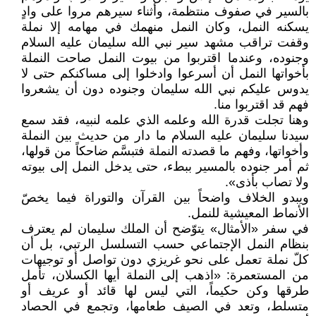
بالسير في صفوف منتظمة، وأثناء سيرهم مروا على وادٍ
يسكنه النمل، وكان النمل منهمك في مهامه إلا نملة
وقفت تراقب مشهد سير نبي الله سليمان عليه السلام
وجنوده، وعندما اقتربوا من بيوت النمل صاحت النملة
بأخواتها النمل أن أسرعوا وادخلوا إلى مساكنكم حتى لا
يدوس عليكم نبي الله سليمان وجنوده دون أن يشعروا
فهم قد اقتربوا منا.
وهنا تجلت قدرة الله وعلمه الذي علمه لنبيه، فقد سمع
سيدنا سليمان عليه السلام ما دار من حديث بين النملة
وأخواتها، وفهم ما قصدته النملة فتبسَّم ضاحكاً من قولها،
ثم أمر جنوده بالمسير ببطء، حتى يدخل النمل إلى بيوته
ولا تصاب بأذى».
ويبدو الخلاف واضحاً بين القرآن والتوراة فيما يخصّ
الأنماط المعيشية للنمل.
في سفر «الأمثال» يتوّضح أن الملك سليمان لم يعترف
بنظام النمل الإجتماعي حسب التسلسل الرتبي، بل أن
كلّ نملة تعمل على نحو غريزي دون تواصل أو توجيهات
من المستعمرة: «اذهب إلى النملة أيها الكسلان، تأمل
طرقها وكن حكيماً، التي ليس لها قائد أو عريف أو
متسلط، وتعد في الصيف طعامها، وتجمع في الحصاد