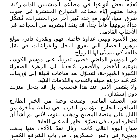
يُقدّم بعض أنواعها في مطاعم الميشيلين الدانماركية.
وهذا لقنتهم إيّاه مطاعم الشوارع المنتشرة في جنوب
شرق آسيا، لأنها، مع عدد كبير آخر من الحشرات، تُشكّل
غذاءً بروتينياً هاماً جداً، قد ينقذ البشرية من المجاعة في
الأحقاب القادمة.
بين الأسود وبيني عداوة خاصة، فهو، وبقدرة قادر، مولع
بزهور الخضار التي تغري النحل والفراشات في نقل
طلعه كي يتسنّى لها التزواج.
في الموسم الماضي قضى، تقريباً، على موسم الكوسا،
بنوعيه الأخضر والأصفر، مُنجذباً إلى الزهرة الصفراء
الكبيرة المُبهرجة، لتتحوّل بعد ساعات قليلة إلى وُريقات
مُترهّلة حزينة مليئة بالثقوب والكدمات البنيّة.
ولا يقتصر الأمر عند هذا فحسب، بل قد يدخل منزلك
دون إستئذان .
في الصيف الماضي وضعت وجبة من الخبز الطازج
الساخن، الخارج لتوّه من الفرن، في ساعة متأخرة من
الليل على منصة المطبخ وذهبت للنوم، لأنني لم أشأ أن
أنتظره ليبرد، في تصرّف ظهر أنه غبي للغاية.
صباح اليوم التالي كانت أرتال تعدّ بالآلاف منها يذهب
ويجيء في رتلين عسكريين: من باب الشرفة المُغلق