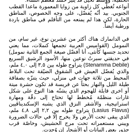
الخلفية، ووسط نحيل قد يُثير حسد معظم النساء.
أنواعه تُغطّي كل زاوية من زوايا المعمورة ماعدا القطب
الجنوبي. بيد أنّه يُفضّل، على وجه الخصوص، المناطق
الحارة، لكن هذا لم يمنعه من التأقلم في مناطق باردة
ورطبة أيضاً.
في الدانمارك هناك أكثر من عشرين نوع، غير سام، من
النمومل (القواميس العربية تجمعها كنملات، مما يعني
تحديد جنسها كأنثى، أنا أفضّل صيغة الجمع الثانية نمومل)
في حديقتي سبرتُ نوعين منها، الأسود الرشيق السريع
(Stenamma Debile) يتراوح طوله بين ٣,٥ إلى ٤,٠ ملم،
والذي يُفضّل العيش في الشقوق الضيّقة تحت البلاط
المحيط من ثلاثة جهات في منزلي، حيث يتنزّه بصفاقة
طيلة الليل والنهار بحثاً عن فريسة قد تكون حشرة ميتة
أو اخرى قابلة للهجوم الذي يشنّه هذا النوع على شكل
غارات منظمّة مُخطط لها تحتاج إلى دقّة ومهارة
استراتيجية، والأشقر النزق الذي يشبه الإسكنديناڤيين
(Lasius Flavus) يتراوح طوله بين ٢,٢ إلى ٤,٨ ملم،
الذي يبقى تحت الأرض ولا يخرج إلّا في حالات الضرورة
ويبني مستعمراته تحت مرج الحشيش، وخاصّة قرب
جذور بعض النباتات أو الأشجار إن وُجدت.