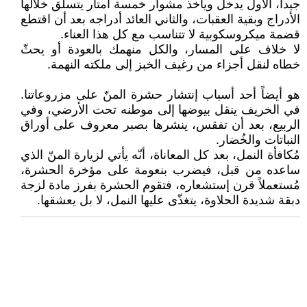
جيداً، الأول يدخل ويأخذ مشوار خمسة أمتار يتسلّق خلالها
الأدراج وبقية العقبات، والثاني العائد أدراجه بعد أن اقتطع
قضمة ميكروسكوبية لا تتناسب مع كل هذا العناء.
لا خلاف على المسار، والكل منهمك بالعودة أو يحثّ
خطاه لنقل أجزاء من رغيف الخبز إلى ملكته النهمة.
هو أيضاً أحد أسباب إنتشار حشرة المنّ على مزروعاتنا.
في الخريف ينقل بيوضها إلى موطنه تحت الأرضي، وفي
الربيع، بعد أن تفقس، ينشرها بصبر معروف على أوراق
النباتات والخُضار.
مُكافأة النمل، بعد كل المعاناة، أنّه يأتي لزيارة المنّ الذي
ساعده من قبل، فيضرب بنعومة على مؤخرة الحشرة،
مُستعملاً قرن إستشعاره، فتقوم الحشرة بفرز مادة لزجة
دبقة شديدة الحلاوة، يتغذّى عليها النمل، لا بل يعشقها.