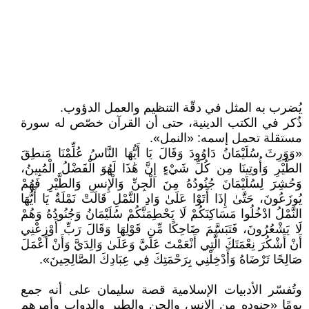
يُضرب به المثل في دقّة التنظيم والعمل الدؤوب.
ذُكر في الكتب الدينية، حتى أن القرآن خصّص له سورة
مستقلة تحمل إسمه: «النمل».
«وَوَرِثَ سُلَيْمَانُ دَاوُودَ وَقَالَ يَا أَيُّهَا النَّاسُ عُلِّمْنَا مَنطِقَ
الطَّيْرِ وَأُوتِينَا مِن كُلِّ شَيْءٍ إِنَّ هَٰذَا لَهُوَ الْفَضْلُ الْمُبِينُ،
وَحُشِرَ لِسُلَيْمَانَ جُنُودُهُ مِنَ الْجِنِّ وَالْإِنسِ وَالطَّيْرِ فَهُمْ
يُوزَعُونَ، حَتَّىٰ إِذَا أَتَوْا عَلَىٰ وَادِ النَّمْلِ قَالَتْ نَمْلَةٌ يَا أَيُّهَا
النَّمْلُ ادْخُلُوا مَسَاكِنَكُمْ لَا يَحْطِمَنَّكُمْ سُلَيْمَانُ وَجُنُودُهُ وَهُمْ
لَا يَشْعُرُونَ، فَتَبَسَّمَ ضَاحِكًا مِّن قَوْلِهَا وَقَالَ رَبِّ أَوْزِعْنِي
أَنْ أَشْكُرَ نِعْمَتَكَ الَّتِي أَنْعَمْتَ عَلَيَّ وَعَلَىٰ وَالِدَيَّ وَأَنْ أَعْمَلَ
صَالِحًا تَرْضَاهُ وَأَدْخِلْنِي بِرَحْمَتِكَ فِي عِبَادِكَ الصَّالِحِينَ».
وتُفسّر الأدبيات الإسلامية قصة سليمان على أنه جمع
يومًا «جنوده من الإنس والجن والطير والدواب وأمرهم