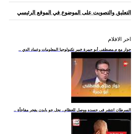
التعليق والتصويت على الموضوع في الموقع الرئيسي
اخر الافلام
.. حوار مع م.مصطفى أبو جمرة خبير تكنولوجيا المعلومات وعماد الدي
.. السرطان انتشر فى جسده ووصل للعظام.. نجل جو بايدن يفجر مفاجأة