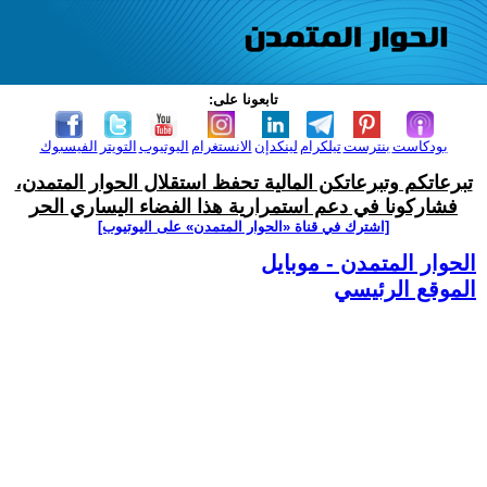
تابعونا على:
بودكاست
بنترست
تيلكرام
لينكدإن
الانستغرام
اليوتيوب
التويتر
الفيسبوك
تبرعاتكم وتبرعاتكن المالية تحفظ استقلال الحوار المتمدن،
فشاركونا في دعم استمرارية هذا الفضاء اليساري الحر
[اشترك في قناة ‫«الحوار المتمدن» على اليوتيوب]
الحوار المتمدن - موبايل
الموقع الرئيسي