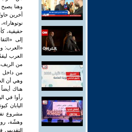
وهنا يصبح
آخرين حاولو
نوتوهارا»،
حقيقية، كأس
إلى «الثقا
«العرب: وجه
العرب ليقد
من الريف، 
من داخل ال
وهي أن الحق
هناك أيضاً 
رأوا في الي
اليابان كيو
مشروع تفكي