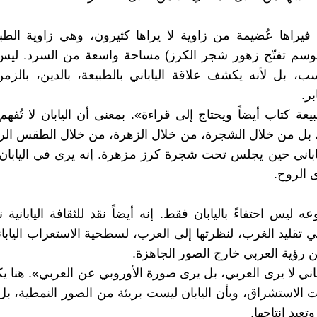
ن، فيراها عُضيمة من زاوية لا يراها كثيرون، وهي زاوية الطبي
موسم تفتّح زهور شجر الكرز) مساحة واسعة من السرد. ليس 
ب، بل لأنه يكشف علاقة الياباني بالطبيعة، بالدين، بالزم
بر.
يعة كتاب أيضاً ويحتاج إلى قراءة». بمعنى أن اليابان لا تُفه
ا، بل من خلال الشجرة، من خلال الزهرة، من خلال الطقس ال
اباني حين يجلس تحت شجرة كرز مزهرة. إنه يرى في اليابان م
 الروح.
ليس احتفاءً باليابان فقط. إنه أيضاً نقد للثقافة اليابانية ن
ي تقليد الغرب، لنظرتها إلى العرب، لسطحية الاستعراب اليابا
عن رؤية العربي خارج الصور الجاهزة.
باني لا يرى العربي، بل يرى صورة الأوروبي عن العربي». هنا ي
ات الاستشراق، وبأن اليابان ليست بريئة من الصور النمطية، بل
عيد إنتاجها.