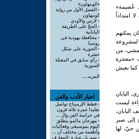
«كوبنهاون»
 عُضيمة»
-
الفصل الأول من رواية
ا امتداداً
كوبنهاون
-
لارس والآودي
-
الحجّ على الطريقة
اليابانية
ان يمكنهم
-
محافظة يهودية في
ن لمشروعه
روسيا
-
الحورية على شكل
المشي، من
حشرة
ت «معجزة
-
رأي سابق في المقتلة
السورية
ء كما يعيش
المزيد.....
ى، اليابان
اخبار الأدب والفن
قراءة ليست
-
قطط الإرميتاج تواصل
تقليدا عمره ثلاثة قرون
ف اليابان،
في حراسة الفن وال ...
ج إلى صبر
-
مهرجان مالمو ينطلق
اليوم بموسيقى وفعاليات
 حيّ، لها
وأطعمة من مختلف أن ...
-
سوريا...عبارة -المعازف