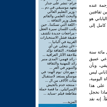
حرام- تنشر على جدار
رجمة عنده
معهد موسيقي في دم ...
ين ثقافتين
-
وزير التعليم العالي
والبحث العلمي والقائم
ياباني هو
بعمل وزير الثقافة ...
-
اللغة التي تسكننا.. حين
كامل إلى
يكتب اللسان سيرة العقل
-
مراجعات جديدة تكشف
حقيقة فشل الاستخبارات
الغربية في ألبانيا ...
-
«لن نتخلى عن أي
قطعة».. الثقافة تؤكد
 مائة سنة
ملاحقة الآثار العراقية ...
وعي عميق
-
رائد فهمي: المدى منبر
رائد للمهنية والثقافة
قي، وبأن
والتنوير في العر ...
اباني ليس
-
مهرجان -يوم الهند- في
موسكو يستعد لاستقبال
اة اليومية،
مئات الآلاف من ال ...
-
منتجه خدم بالجيش
 على هذا
الإسرائيلي.. ما قصة حملة
اذا نخجل
مقاطعة فيلم -سبايد ...
. إنه نقد
المزيد.....