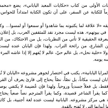
ت الأولى من كتاب «حكايات المعبد الياباني»، يضع «محمد
ماً للكتابة عن السفر، على أن تكون الكتابة امتداداً للحواس، ل
ه «لا علاقة لما يكتبونه بما شاهدوا أو سمعوا أو لمسوا… وك
م في بيوتهم». هذه ليست مجرد نقد للمثقفين العرب، بل إعلا
معرفة الحقيقية لا تأتي من النظريات، بل من الاحتكاك، من 
ن الشارع، من رائحة التراب. ولهذا فإن اليابان عنده ليس
لا «خلية نحل»، بل عالم حيّ، عالم لا يُفهم إلا إذا عاشه المر
سه يومه.
مرايا اليابانية»، يكتب في اختصار لجوهر مشروعه «اليابان لا تُر
يابان ليست مكاناً، بل نصّاً، نصّاً يحتاج إلى قارئ يعرف أن ال
ً فقط، بل فعلاً جسدياً وروحياً. ولهذا فإن عُضيمة لا يكتفي بوص
كما يقرأ الشاعر قصيدة، وكما يقرأ المترجم نصاً صعباً يحتا
ة هي مركز مشروعه. اليابانية ليست عنده لغة أجنبية، بل كائن
 أبوابها التي لا تُفتح بالقوة.