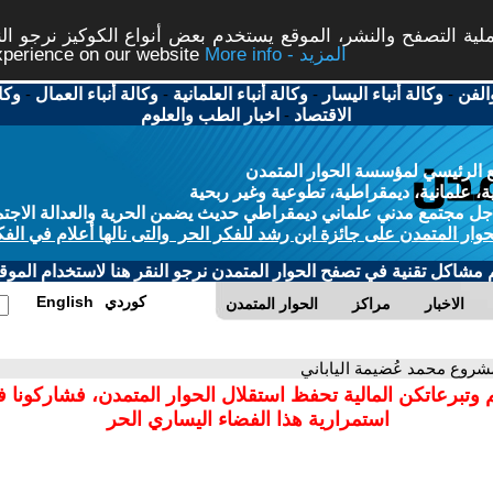
ة التصفح والنشر، الموقع يستخدم بعض أنواع الكوكيز نرجو النق
More info - المزيد
experience on our website
الفن
-
وكالة أنباء اليسار
-
وكالة أنباء العلمانية
-
وكالة أنباء العمال
-
وكا
الاقتصاد
-
اخبار الطب والعلوم
 الرئيسي لمؤسسة الحوار المتمدن
، علمانية، ديمقراطية، تطوعية وغير ربحية
ل مجتمع مدني علماني ديمقراطي حديث يضمن الحرية والعدالة الاجتم
حوار المتمدن على جائزة ابن رشد للفكر الحر والتى نالها أعلام في الفك
م مشاكل تقنية في تصفح الحوار المتمدن نرجو النقر هنا لاستخدام الموقع
كوردي
English
الاخبار
مراكز
الحوار المتمدن
شروع محمد عُضيمة الياباني
 وتبرعاتكن المالية تحفظ استقلال الحوار المتمدن، فشاركونا 
استمرارية هذا الفضاء اليساري الحر