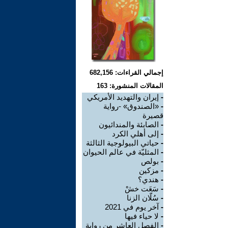
إجمالي القراءات: 682,156
المقالات المنشورة: 163
-
إيران والتهديد الأمريكي
-
«الصندوق» -رواية
قصيرة
-
الصابئة والمندائيون
-
إلى أهلي الكرد
-
حياتي البيولوجية الثالثة
-
المثليّة في عالم الحيوان
-
بولص
-
مزكين
-
هندي؟
-
سَعَت خشْ
-
سُلّان الزنا
-
آخر يوم في 2021
-
لا حياء فيها
-
الفصل العاشر من رواية