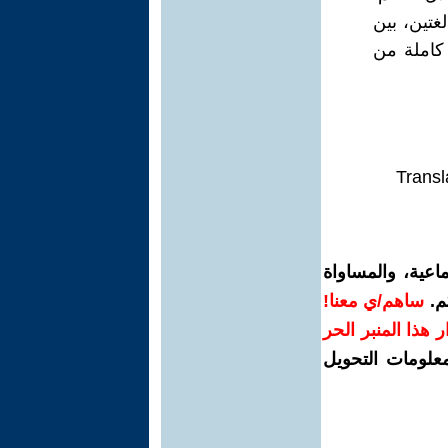
غتين، بين
 كاملة من
Transl
اعية، والمساواة
م.
ساهم/ي معنا!
رار هذا المنبر الحر
معلومات التحويل