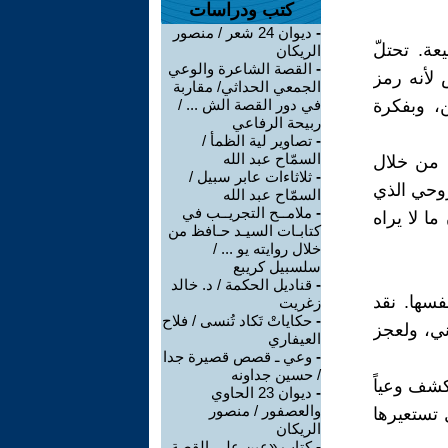
كتب ودراسات
-
ديوان 24 شعر / منصور
عة. تحتلّ
الريكان
-
القصة الشاعرة والوعي
لأنه رمز
الجمعي الحداثي/ مقاربة
ن، وبفكرة
في دور القصة الش ... /
ربيحة الرفاعي
-
تصاوير لية الظمأ /
السمّاح عبد الله
م من خلال
-
ثلاثاءات عابر سبيل /
روحي الذي
السمّاح عبد الله
-
ملامــح التجريــب في
ا لا يراه
كتابـات السيـد حـافظ من
خلال روايته يو ... /
سلسبيل كريبع
-
قناديل الحكمة / د. خالد
فسها. نقد
زغريت
-
حكاياتْ تَكاد تُنسى / فلاح
ني، ولعجز
العيفاري
-
وعي ـ قصص قصيرة جدا
/ حسين جداونه
كشف وعياً
-
ديوان 23 الحاوي
والعصفور / منصور
 تستعيرها
الريكان
-
كتاب «عين على القصة