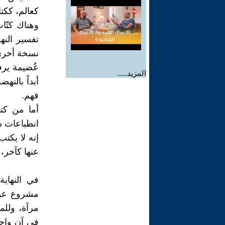
كعالم، ككت
وهناك كتّا
تفسير النهض
نسخة أخرى 
عُضيمة يرف
المزيد.....
أبداً بالن
فهم.
أما من كتب
انطباعات س
إنه لا يكتب
عنها كآخر،
في النهاي
مشروع عن 
مرآة، وللم
في آن واحد