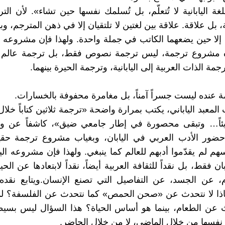
غة اليابانية لا تُتعلّم، بل تُسلمك نفسها حين تشاء». لأن الت
بل علاقة. علاقة بين لغتين لا تلتقيان إلا في ذهن المترجم، وب
ن إلا حين يضعهما الكاتب في جملة واحدة. ولهذا فإن مشروعه ال
مشروع ترجمة، ليس ترجمة نصوص فقط، بل ترجمة عالم 
رجمة الذات العربية إلى اليابانية، وترجمة الحيرة بينهما.
ة عنده ليست جسراً آمناً، بل مغامرة محفوفة بالخسارات.
لمعبد الياباني، يكتب بمرارة واضحة «ترجمة ثلاثين كتاباً خلال
يئاً… وتبقى محصورة في إطار جامعي ضيق»، كاشفاً عن 
حضور الأدب العربي في اليابان، وبغياب مشروع ترجمة حقي
هم لم يقدّموا أدبهم للعالم كما ينبغي. ولهذا فإن مشروعه الي
ابان فقط، بل نقداً للثقافة العربية أيضاً، نقداً لابتعادها عن الحي
 عن الجسد، عن التفاصيل التي تصنع الإنسان. ويتابع نقده
اذا لا نتحدث عن «صحن الحمص» كما نتحدث عن الفلسفة؟ لم
عن الطعام، بينما هو أساس الحياة؟ هذا السؤال ليس بسيطاً
 نفسها من خلال الماضي، لا من خلال الحاضر.