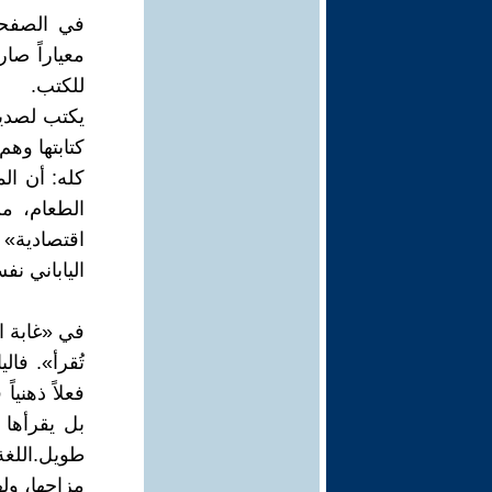
في الصفحا
معياراً صار
للكتب.
يكتب لصديق
كتابتها وه
كله: أن ال
الطعام، م
اقتصادية» و
الياباني نف
في «غابة ال
تُقرأ». فال
فعلاً ذهنيا
بل يقرأها 
طويل. اللغ
مزاجها، ولها