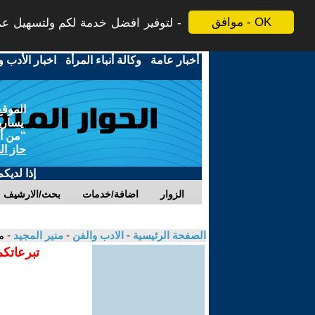
موافق - OK
لتوفير افضل خدمة لكم ولتسهيل عملي
أخبار عامة
-
وكالة أنباء المرأة
-
اخبار الأدب و
الموقع
يسارية
"من أج
حاز ال
إذا لديك
الزوار
اضافة/خدمات
بحث/الارشيف
الصفحة الرئيسية
-
الادب والفن
-
منير المجيد
- م
تبرعاتكم