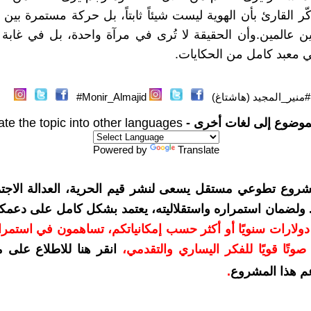
 القارئ بأن الهوية ليست شيئاً ثابتاً، بل حركة مستمرة بين ل
ن عالمين. وأن الحقيقة لا تُرى في مرآة واحدة، بل في غابة
في معبد كامل من الحكايات.
#منير_المجيد (هاشتاغ)
Monir_Almajid#
موضوع إلى لغات أخرى -
ate the topic into other languages
Powered by
Translate
شروع تطوعي مستقل يسعى لنشر قيم الحرية، العدالة الاجتم
. ولضمان استمراره واستقلاليته، يعتمد بشكل كامل على دعمك
دعمكم بمبلغ 10 دولارات سنويًا أو أكثر حسب إمكانياتكم، تساهمون في استم
وتًا قويًا للفكر اليساري والتقدمي
،
انقر هنا للاطلاع على 
م هذا المشروع
.