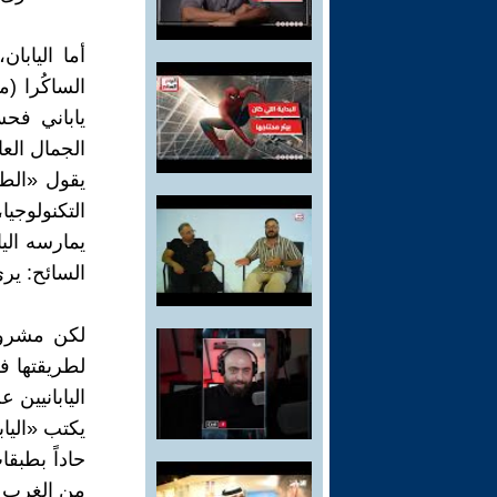
أما اليابا
الساكُرا (
ياباني فحس
الجمال العا
يقول «الطب
التكنولوجي
يمارسه الي
السائح: يرى
لكن مشروعه 
لطريقتها ف
اليابانيين 
يكتب «اليا
حاداً بطبق
من الغرب وت