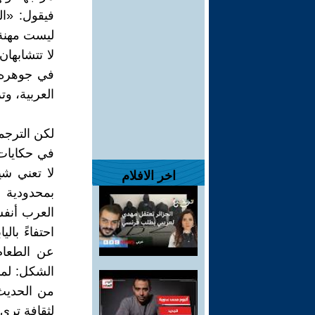
فيقول: «الل
ليست مهنة، 
لا تتشابها
في جوهره 
العربية، وت
لكن الترجم
في حكايات ا
لا تعني ش
اخر الافلام
بمحدودية 
العرب أنفس
احتفاءً بالي
عن الطعام،
الشكل: لم
من الحديث 
لثقافة ترى