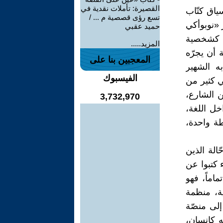
القصيرة: تأملات نقدية في
اق كتّاب
تسع رؤى قصصية م ... /
ر «نوبوأكي
حميد عقبي
ة كشخصية
المزيد.....
 أن يجرّه
المعجبين بنا على
به الشهير
الفيسبوك
تي كثير من
ن الشارع،
3,732,970
خل اللغة،
طة واحدة،
الة الذين
ء كتبوا عن
اماً، فهو
ية، منظمة
قة. لا يضعها فوق pedestal (رفعها إلى منصّة
mic، بل يضعها أمامه كإنسان،