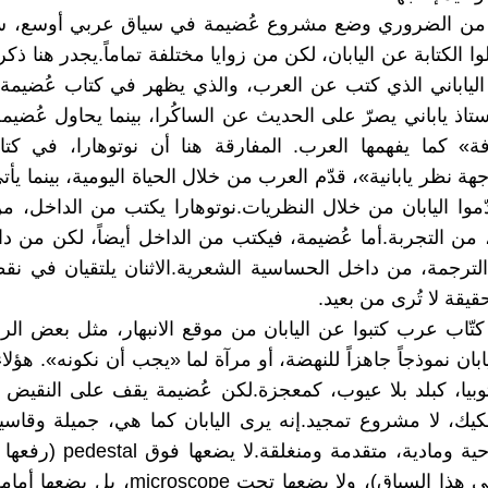
 من الضروري وضع مشروع عُضيمة في سياق عربي أوسع، سي
ا الكتابة عن اليابان، لكن من زوايا مختلفة تماماً. يجدر هنا ذك
 الياباني الذي كتب عن العرب، والذي يظهر في كتاب عُضيم
تاذ ياباني يصرّ على الحديث عن الساكُرا، بينما يحاول عُضيمة
فة» كما يفهمها العرب. المفارقة هنا أن نوتوهارا، في كتا
ة نظر يابانية»، قدّم العرب من خلال الحياة اليومية، بينما يأ
ّموا اليابان من خلال النظريات. نوتوهارا يكتب من الداخل، م
من التجربة. أما عُضيمة، فيكتب من الداخل أيضاً، لكن من دا
ترجمة، من داخل الحساسية الشعرية. الاثنان يلتقيان في نق
يقة لا تُرى من بعيد.
كتّاب عرب كتبوا عن اليابان من موقع الانبهار، مثل بعض الرحّ
ابان نموذجاً جاهزاً للنهضة، أو مرآة لما «يجب أن نكونه». هؤلا
توبيا، كبلد بلا عيوب، كمعجزة. لكن عُضيمة يقف على النقيض تم
ك، لا مشروع تمجيد. إنه يرى اليابان كما هي، جميلة وقاس
وهشّة، روحية ومادية، متقدمة ومنغل
التقديس في هذا السياق)، ولا يضعها تحت roscope