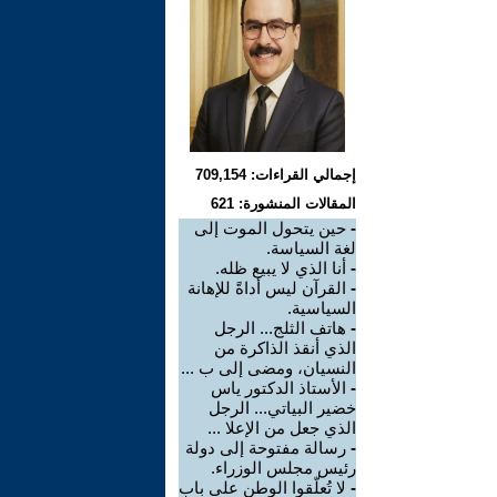
إجمالي القراءات: 709,154
المقالات المنشورة: 621
-
حين يتحول الموت إلى
لغة السياسة.
-
أنا الذي لا يبيع ظله.
-
القرآن ليس أداةً للإهانة
السياسية.
-
هاتف الثلج... الرجل
الذي أنقذ الذاكرة من
النسيان، ومضى إلى ب ...
-
الأستاذ الدكتور ياس
خضير البياتي... الرجل
الذي جعل من الإعلا ...
-
رسالة مفتوحة إلى دولة
رئيس مجلس الوزراء.
-
لا تُعلّقوا الوطن على باب