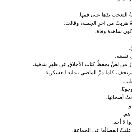
ُ التعجبِ يدَها على فمها.
ُ هربتْ من آخرِ الجملة، وقالت:
أكون شاهدةَ وفاة.
.
ى نفسَه.
رُ من لصٍّ يحفظُ كتابَ الأخلاقِ عن ظهرِ بندقية.
رتجف، كلما مرَّ الماضي ببدلتِه العسكرية.
ل...
وبًا.
تْ أصحابَها.
و.
 هم.
ا لا أحد.
أعلنتْ انفصالَها عن الجماعة.