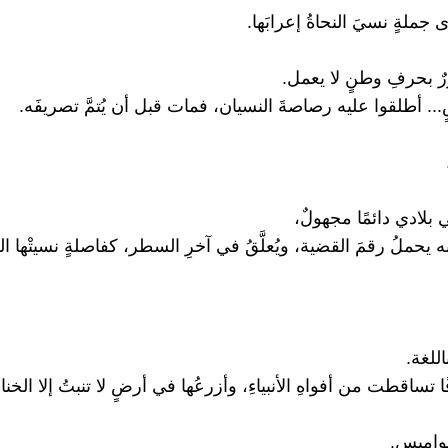
جملةٍ نسيَ النحاةُ إعرابَها.
ٌ بحرفِ وطنٍ لا يعمل.
.. أطلقوا عليه رصاصةَ النسيان، فمات قبل أن يُتمَّ تصريفَه.
 بلادي دائمًا مجهولٌ،
ه يحملُ رقمَ القضية، ويُعلَّقُ في آخرِ السطر، كفاصلةٍ نسيتْها ال
اللغة.
 تساقطت من أفواهِ الأنبياءِ، وأزرعُها في أرضٍ لا تنبتُ إلا الخنا
قواميس.