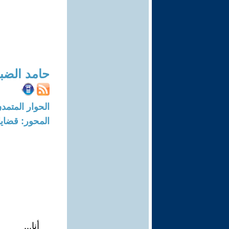
حامد الضبي
الحوار المتمدن-العدد: 8758 - 6
المحور: قضايا 
أنا...