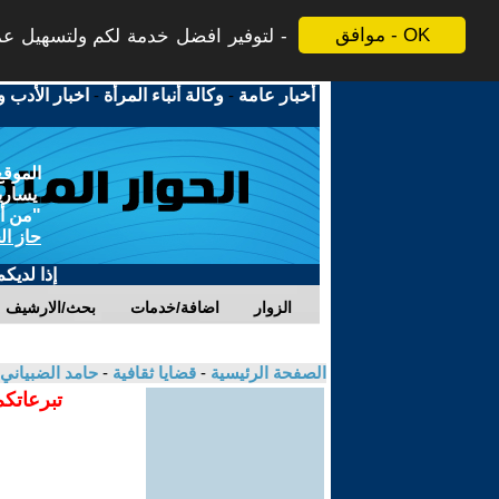
موافق - OK
لتوفير افضل خدمة لكم ولتسهيل عملي
أخبار عامة
-
وكالة أنباء المرأة
-
اخبار الأدب و
الموقع
يسارية
"من أج
حاز ال
إذا لديك
الزوار
اضافة/خدمات
بحث/الارشيف
الصفحة الرئيسية
-
قضايا ثقافية
-
حامد الضبياني
تبرعاتكم