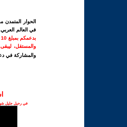
الحوار المتمدن م
في العالم العربي
ب
والمستقل، ليبقى ص
والمشاركة في دع
ا‫
في رحيل جليل شهبا