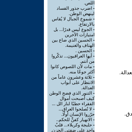
اللص.
-
اضرب جذور الفساد
لينهض الوطن.
-
شموخ الجبال لا يُقاس
بالارتفاع.
-
الجوع ليس قدرًا... بل
امتيازات الآخرين
-
الحسين الذي ضاع بين
الهتاف والغنيمة.
-
الحسين .
-
أيها العراقيون... تذكّروا
من أنتم.
-
مات لأن اللصوص كانوا
أكثر جوعًا منه.
عدالة.
-
ثلاثة وعشرون عاماً من
الانتظار على أبواب
العدالة.
-
التنور الذي فضح الوطن
كيف أصبحت أموال
الفقراء حطبًا لنار الل ...
-
لا تُصلحوا العراق...
دق.
حرّروا الإنسان أولًا.
-
الانهيار كفنٍّ للحكم..
-
حلبجة وكربلاء... قلبٌ
واحد على ضفتي الحزن.