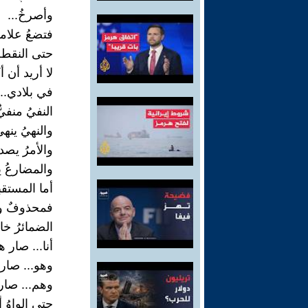
وأصرخُ...
فتضعُ علامة
حتى النقطة
لا أريد أن 
في بلادي...
النفيُ منفيٌّ
والنهيُ ينه
والأمرُ يصد
والمضارعُ ي
أما المستقب
فمحذوفٌ وج
الضمائرُ خان
أنا... صار ه
وهو... صار
وهم... صارو
حتى الواوُ 