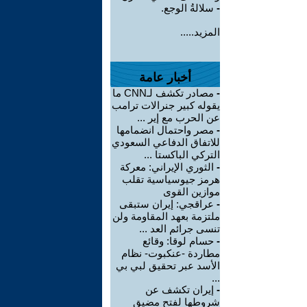
-
سلالةُ الوجع.
المزيد.....
أخبار عامة
-
مصادر تكشف لـCNN ما
يقوله كبير جنرالات ترامب
عن الحرب مع إير ...
-
مصر واحتمال انضمامها
للاتفاق الدفاعي السعودي
التركي الباكستا ...
-
الثوري الإيراني: معركة
هرمز جيوسياسية تقلب
موازين القوى
-
عراقجي: إيران ستبقى
ملتزمة بعهد المقاومة ولن
تنسى جرائم العد ...
-
حسام لوقا: وقائع
مطاردة -عنكبوت- نظام
الأسد عبر تحقيق لبي بي
...
-
إيران تكشف عن
شروطها لفتح مضيق