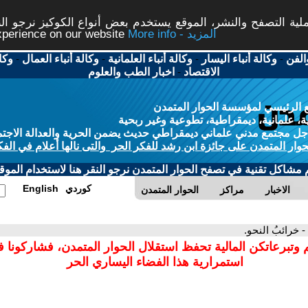
ة التصفح والنشر، الموقع يستخدم بعض أنواع الكوكيز نرجو النق
More info - المزيد
experience on our website
الفن
-
وكالة أنباء اليسار
-
وكالة أنباء العلمانية
-
وكالة أنباء العمال
-
وكا
الاقتصاد
-
اخبار الطب والعلوم
 الرئيسي لمؤسسة الحوار المتمدن
، علمانية، ديمقراطية، تطوعية وغير ربحية
ل مجتمع مدني علماني ديمقراطي حديث يضمن الحرية والعدالة الاجتم
حوار المتمدن على جائزة ابن رشد للفكر الحر والتى نالها أعلام في الفك
م مشاكل تقنية في تصفح الحوار المتمدن نرجو النقر هنا لاستخدام الموقع
كوردي
English
الاخبار
مراكز
الحوار المتمدن
- خرائبُ النحو.
 وتبرعاتكن المالية تحفظ استقلال الحوار المتمدن، فشاركونا 
استمرارية هذا الفضاء اليساري الحر