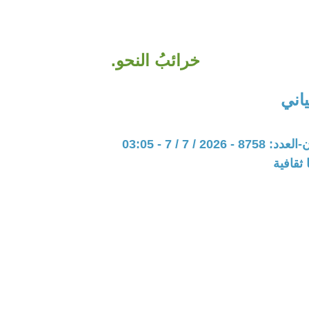
خرائبُ النحو.
اني
202 / 7 / 7 - 03:05
ثقافية