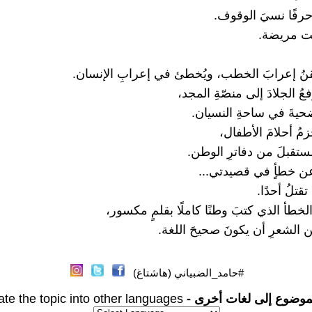
 حرفًا نسيَ الوقوف.
ست مريضة.
تقنُ إعرابَ الخطب، ويُخطئ في إعرابِ الإنسان.
ُ الجلادَ إلى منصّةِ المجد،
حيةَ في ساحةِ النسيان.
مُ أحلامَ الأطفال،
ستقبلَ من دفاترِ الوطن.
 عن خطأٍ في قصيدتي...
تقتلُ أحدًا.
لخطأ الذي كتبَ وطنًا كاملًا بقلمٍ مكسور،
الشعرِ أن يكونَ صحيحَ اللغة.
#حامد_الضبياني (هاشتاغ)
موضوع إلى لغات أخرى -
ate the topic into other languages