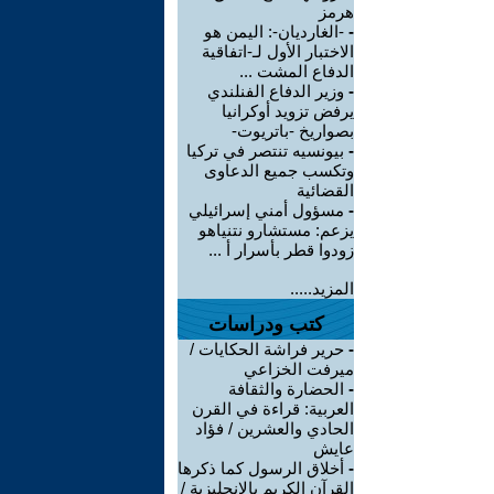
هرمز
-
-الغارديان-: اليمن هو
الاختبار الأول لـ-اتفاقية
الدفاع المشت ...
-
وزير الدفاع الفنلندي
يرفض تزويد أوكرانيا
بصواريخ -باتريوت-
-
بيونسيه تنتصر في تركيا
وتكسب جميع الدعاوى
القضائية
-
مسؤول أمني إسرائيلي
يزعم: مستشارو نتنياهو
زودوا قطر بأسرار أ ...
المزيد.....
كتب ودراسات
-
حرير فراشة الحكايات /
ميرفت الخزاعي
-
الحضارة والثقافة
العربية: قراءة في القرن
الحادي والعشرين / فؤاد
عايش
-
أخلاق الرسول كما ذكرها
القرآن الكريم بالانجليزية /