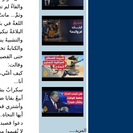
والفاءُ لم ت
وثمَّ... مات
اللغةُ في ب
البلاغةُ تبك
والتشبيهُ يش
والكنايةُ ت
حتى القصيدة
وقالت:
كيف أغنّي، و
أنا...
سكرابٌ بشر
أبيعُ بقايا 
وأشتري قصيد
أيها النحاة..
دعوا قصيدت
المزيد.....
لا تُقيموا م