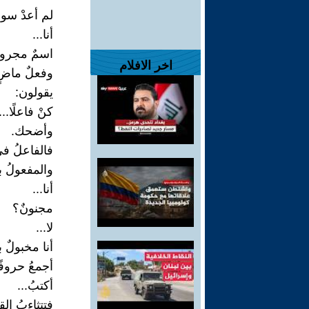
لم أعدْ سوى 
أنا...
اسمٌ مجرور
اخر الافلام
وفعلٌ ماضٍ.
يقولون:
كنْ فاعلًا...
وأضحك.
فالفاعلُ في
والمفعولُ ب
أنا...
مجنونٌ؟
لا...
أنا مخبولٌ ب
أجمعُ حروفًا
أكتبُ...
فتتثاءبُ ال