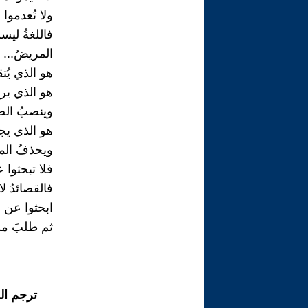
ولا تُعدموا
فاللغةُ لي
المريضُ...
هو الذي يُ
هو الذي يرفع
وينصبُ الض
هو الذي يجز
ويحذفُ الم
فلا تبحثوا
فالقصائدُ لا 
ابحثوا عن ا
ثم طلبَ من 
ترجم ال