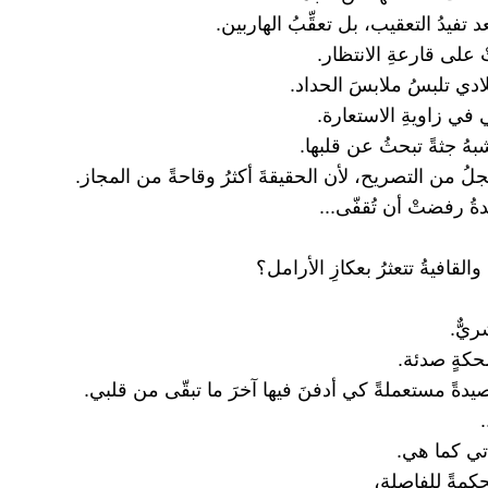
عد تفيدُ التعقيب، بل تعقِّبُ الهاربين.
تْ على قارعةِ الانتظار.
لادي تلبسُ ملابسَ الحداد.
ي في زاويةِ الاستعارة.
بهُ جثةً تبحثُ عن قلبها.
خجلُ من التصريح، لأن الحقيقةَ أكثرُ وقاحةً من المجاز.
ُ رفضتْ أن تُقفّى...
القافيةُ تتعثرُ بعكازِ الأرامل؟
يٌّ.
ضحكةٍ صدئة.
ةً مستعملةً كي أدفنَ فيها آخرَ ما تبقّى من قلبي.
.
ي كما هي.
حكمةً للفاصلة،