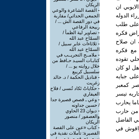
الريكان
لايوبي ان
-
القصة الشاعرة والوعي
اء الدوله
الجمعي الحداثي/ مقاربة
في دور القصة الش ... /
ء على طلب
ربيحة الرفاعي
راض فكره
-
تصاوير لية الظمأ /
السمّاح عبد الله
 ان صلاح
-
ثلاثاءات عابر سبيل /
السمّاح عبد الله
 مع فكره
-
ملامــح التجريــب في
حلي تقوده
كتابـات السيـد حـافظ من
خلال روايته يو ... /
هل لو كان
سلسبيل كريبع
لى جبايه
-
قناديل الحكمة / د. خالد
زغريت
صر كمعبر
-
حكاياتْ تَكاد تُنسى / فلاح
اريه تيسر
العيفاري
-
وعي ـ قصص قصيرة جدا
رائب لتوفير السلاح الجيش المحارب خاصه وانه ظل 17 عاما يحارب
/ حسين جداونه
 من حارب
-
ديوان 23 الحاوي
والعصفور / منصور
ضي الفاضل
الريكان
-
كتاب «عين على القصة
قراقوش في
القصيرة: تأملات نقدية في
تسع رؤى قصصية م ... /