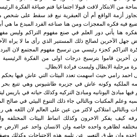
احة من الابتكار لاقت قبولا اجتماعيا فتم صياغة الفكرة الرئيس
تجاوز أزمة الواقع أم أن العبقرية نبع قد سقط على شخص م
ع فيه فكره المعجزات ومن هنا صناعه الفرد المبدع ما هي أبع
كره هنا يأتي دور العلم في صنع مفهوم التراكم وليس مفهو
 جهل الآخرين لصالح ذلك المستنير الذي رأى ما لا يراه ال
كرة التراكم كجزء رئيسي من ترسيخ مفهوم المجتمع لان البرد 
ن آخرين قاموا بترسيخ درجات اولى من الفكرة الرئيسية ال
كرة مرحلية الابطال وليست فرادة الابطال.
لى احمد رامي حيث اسهمت تعدد البيئات التي عاش فيها بحكم 
اصه الملكيه وكونه عاش في جزيره طاشيوس وهي تتبع بحر ا
فيها مبادئ اليونانيه ومبادئ التركيه وكذلك حياته في باريس لي
سيه وعلم المكتبات وبالتالي جاء ذلك التنوع البيئي في صالح ال
ات وبالتالي امتلاكي لاكثر من عين على العالم لان اللغه هي رؤ
فه كيف يفكر الاخرون وكذلك انماط البيئات المختلفه وال
مختلفه لظاهره واحده خاصه وان الانسان واحد عبر الارض ج
واحده وان طرق التعبير عن تلبيه هذه الاحتياجات وكذلك وص