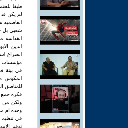
طبقا للحتمي
لم يكن قد ج
الفاطميه ه
شعبي بل ج
القداسه من
الدين الا
الصراع است
مؤسسات محل
في بيئة فق
المكوس مع
للمناطق ال
ولكن من ا
وحده ام مج
في تنظيم ا
توفير الام