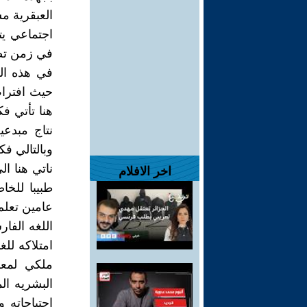
العبقرية مس
اجتماعي ي
في زمن تضي
في هذه الف
حيث افتراض
هنا تأتي ف
نتاج مبدعي
وبالتالي ف
ناتي هنا ا
اخر الافلام
طبيبا للخ
عامين تعلم 
اللغه الفار
امتلاكه للغ
ملكي لمعر
البشريه ال
احتياجاته 