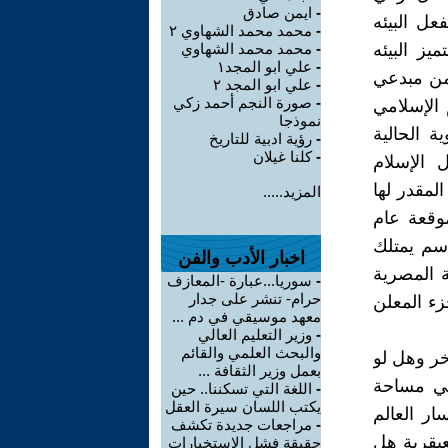
-
ايمن صادق
عل البيئه
-
محمد محمد الشهاوي ٢
يز البيئه
-
محمد محمد الشهاوي
-
علي ابو المجد١
 من مبدعي
-
علي ابو المجد ٢
-
صورة النجم أحمد زكي
 الإسلامي
نموذجا
 الحالية
-
رؤية ادبية للتاريخ
-
كلنا غيلان
 الإسلام
لمقدر لها
المزيد.....
موقعة عام
سم يمتلك
اخبار الأدب والفن
 المصرية
-
سوريا...عبارة -المعازف
حرام- تنشر على جدار
تها بحكم المادة 3 من البند 2 من الجزء المعلن
معهد موسيقي في دم ...
-
وزير التعليم العالي
والبحث العلمي والقائم
خر وهل لو
بعمل وزير الثقافة ...
هي مساحة
-
اللغة التي تسكننا.. حين
يكتب اللسان سيرة العقل
ار العالم
-
مراجعات جديدة تكشف
عبقرية هل
حقيقة فشل الاستخبارات