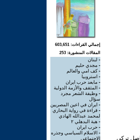
إجمالي القراءات: 603,651
المقالات المنشورة: 253
-
لبنان
-
مجدي حليم
-
كف امي والعالم
-
استروبيا
-
مابعد حرب ايران
-
المثقف والأزمة الدولية
-
وظيفة الشعر مجرد
سؤال
-
ايران في اعين المصريين
-
قراءة في رواية البحاري
لمحمد عبدالله الهادي
-
هبة البدهلي ٢
-
حرب ايران
-
الاسلام السياسي وجذره
اصل تركي
الاجتماعي