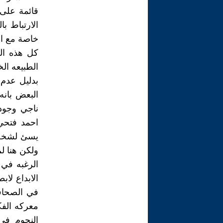
قائمة على 
الارتباط ب
خاصة مع ان
كل هذه ال
الطبيعه الخ
البعض بانه
ناجي وجود
احمد فتحي 
يسئ لشخصي
ولكن هنا ل
الرغبه في
الابداع لا
في الصحافه
معركه الفك
النجوم في