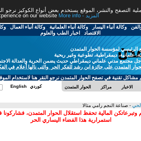
ة التصفح والنشر، الموقع يستخدم بعض أنواع الكوكيز نرجو النق
More info - المزيد
experience on our website
الفن
-
وكالة أنباء اليسار
-
وكالة أنباء العلمانية
-
وكالة أنباء العمال
-
وكا
الاقتصاد
-
اخبار الطب والعلوم
 الرئيسي لمؤسسة الحوار المتمدن
، علمانية، ديمقراطية، تطوعية وغير ربحية
ل مجتمع مدني علماني ديمقراطي حديث يضمن الحرية والعدالة الاجتم
حوار المتمدن على جائزة ابن رشد للفكر الحر والتى نالها أعلام في الفك
م مشاكل تقنية في تصفح الحوار المتمدن نرجو النقر هنا لاستخدام الموقع
كوردي
English
الاخبار
مراكز
الحوار المتمدن
الحي
- صناعة النجم رامي مثالا
 وتبرعاتكن المالية تحفظ استقلال الحوار المتمدن، فشاركونا 
استمرارية هذا الفضاء اليساري الحر