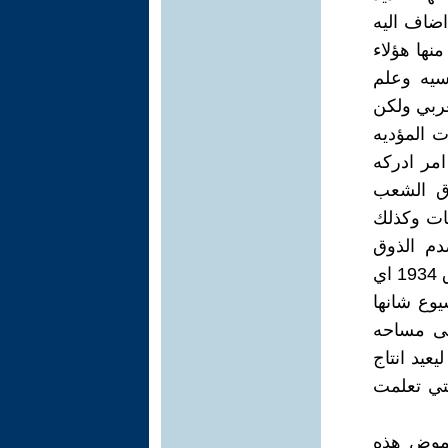
ضاف اليه
نها هؤلاء
رسيه وعلم
عربي ولكن
 المؤديه
امر ادركه
وق الشعب
يات وكذلك
دم الذوق
المصري العام بخلاف هذه الترجمه التي اطلقها الصافي النجفي في العراق 1934 اي
يوع شانها
 على مساحه
يعيد انتاج
لتي تعلمت
غموض هذه