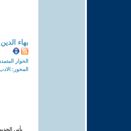
بهاء الدين
الحوار المتمدن-العدد: 8740 - 26
المحور: الادب
يأتي الحدي