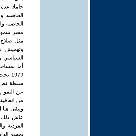
حاملا عدة 
الحاضنه وه
الحاضنه وا
مصر ينتمون
مثل صلاح 
وتهميش دو
السياسي وك
أما بمساحة
1979 
سلطة نص م
من اتفاقية ال
ويبقى هنا 
عاش ذلك ا
الفردية وا
بجهده الذا