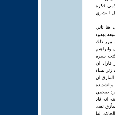
امي فكرة
قل البشري
هنا تاتي
يعه بهدوء
كن قد يبرر ذلك
 وابراهيم
كتب سيره
 فاراد ان
زئر نساء
المازق ان
والشديده
مجرد صحفي
ه انه قاد
مأزق تعدد
حاكم لها