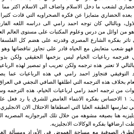
ضاري لشعب ما دخل الاسلام واضاف الى الاسلام اكثر مما ا
بعده الحضاري متمايزا عن فكره الصحراويه التي قادت كثيرا م
لاول، وبالتالي كان توجه احمد رامي الى دراسه اللغه الفا
هو من اوائل من درس وعلوم المكتبات على مستوى العالم ال
 تاثر بفكره الشارع المصري وقدرته على هضم كل الفلسفات
 فهو شعب متعايش مع الحياه قادر على تجاوز تناقضاتها وهو 
 فترجمه رباعيات الخيام ليس بزخمها الحقيقي ولكن بذ
لتالي لا تعتبر هذه ترجمه ولكن تعريب او تمصير لهذه الرباع
عد التوفيقي فتجاوز احمد رامي في هذه الرباعيات عما يص
10 سنوات من ترجمه احمد رامي لرباعيات الخيام، هذه الترجمه وس
لعده اسباب: ١ الاحساس بفكره الانتماء الغامض للشرق يا رد فعل
ي تمارسها الطبقه العليا التي اصطفاها الاحتلال الان الانجليزي ل
نجليزيه هنا بصيغه مشوهه من خلال تلك البرجوازيه المصريه ا
ت ارضاقها بفكره الوكالات الانجليزيه.
 الطرق الصوفية مع مساحة الغموض في الأوراد ومسألة ال