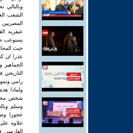
وبالتالي 
الشعب العر
المصريين م
عبقريه ال
يستوعب طائ
حيث المجال
عذرا ان كن
الجماهير و
التاريخي ف
رامي ونموذ
ولماذا هذه
شخص محبوب
وسلم وبال
عجوزا وصا
علاوه على 
الفارسي ف