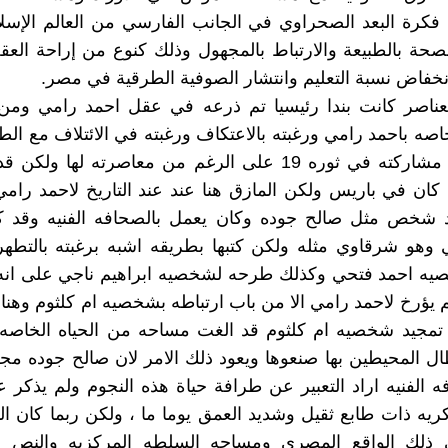
فكرة البعد الصحراوي في الجانب الفارسي من العالم الإسل
الصحة بالطبيعة والارتباط بالمجهول وذلك كنوع من إراحة الع
خفاض نسبة التعليم وانتشار الصوفية الطرقية في مصر.
عناصر كانت بندا رئيسيا تم ذرعه في عقل احمد رامي ومن، 
اصه باحمد رامي ورغبته بالاعتكاف ورغبته في الائتلاف مع الطب
بدليل عدم مشاركته في ثوره 19 على الرغم من معاصرته لها ول
 كان في باريس ولكن المازق هنا عند عند التاريخ لاحمد رامي
 شخص مثل صالح جوده وكان يعمل بالصحافه الفنيه وقد 
وهو شرقاوي مثله ولكن كتبها بطريقه اشبه برغبته بالتطهر
ه احمد فتحي وكذلك طرحه لشخصيه ابراهيم ناجي على انه 
م يؤرخ لاحمد رامي الا من باب ارتباطه بشخصيه ام كلثوم وهنا 
 تمجيد شخصيه ام كلثوم قد الغت مساحه من الحياه الخاصه 
بطال المحيطين بها صنعوها ويعود ذلك الامر لان صالح جوده 
 الفنيه اراد التعبير عن طرافة حياة هذه النجوم ولم يذكر عن
ريه ذات طابع ثقيل وشديد العمق يوما ما ، ولكن ربما كان ال
 ذلك الواقع المصري ومساحه السلطه المركزيه والنص ال