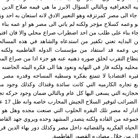
ه الجغرافيه وبالتالي السؤال الابرز ما هي قيمه صلاح الدين ا
اء الى مصر كمرتزقه وهو التعبير الادق لانه استعان به احد وزر
و وعمه كسلاح مؤجر ولكنه لم ياتي الى مصر هو او عمه بنا
اء بناء على طلب من احد اضطراب صراع محلي والا فان افت
 البدايه تعني تكفير من استدعاه والشاهد في هذه المساله
يوبي وعمه قد استفاد من مؤسسات الدوله الفاطميه ولكنه
طاع التقرب لخلق صوره ذهنيه عنه هو جزء اذا من صراع الم
يه ولكنه فاز في النهايه ونعود هنا الى فكره البيئه الحاضنه 
يره اقتصاديا لا تتمتع بفكره وسطيه المساحه وقدره مصر ع
 تجاره الكارميه التي كانت سائدة وقتذاك وكذلك وجود م
حجازيه التي يسعى اليها كل عام وبالتالي ضمان وجود حركه تج
فكره جمع الض
دار له مصر تلك البقره الحلوب التي صنعت مجده وهل هو
موعه من القاده ولكنه يتصدر المشهد وحده ويروي جهد القا
لحياه الفكريه والقضائيه داخل مصر وكذلك دور بهاء الدين 
وال من خلال مصادره القصور الفاطمية.