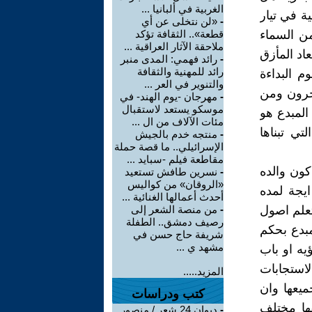
الغربية في ألبانيا ...
ية في تيار
-
«لن نتخلى عن أي
ن السماء
قطعة».. الثقافة تؤكد
ملاحقة الآثار العراقية ...
اد المأزق
-
رائد فهمي: المدى منبر
رائد للمهنية والثقافة
م البداءة
والتنوير في العر ...
آخرون ومن
-
مهرجان -يوم الهند- في
موسكو يستعد لاستقبال
المبدع هو
مئات الآلاف من ال ...
تي تبناها
-
منتجه خدم بالجيش
الإسرائيلي.. ما قصة حملة
مقاطعة فيلم -سبايد ...
كون والده
-
نسرين طافش تستعيد
«الروقان» من كواليس
يجة لمده
أحدث أعمالها الغنائية ...
تعلم اصول
-
من منصة الشعر إلى
رصيف دمشق.. الطفلة
مبدع بحكم
شريفة حاج حسن في
مشهد ي ...
يه او باب
استجابات
المزيد.....
ميعها وان
كتب ودراسات
فها مختلف
-
ديوان 24 شعر / منصور