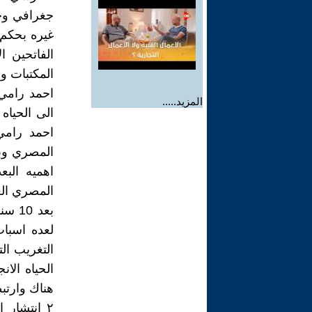
جغرافي وح
غيره بحكم 
الفاتحين ا
المكتبات و
احمد رامي
المزيد.....
الى الحياه
احمد رامي
المصري وبا
اهميه الب
بعد 
التغريب الت
الحياه الا
هناك وارتبط
٢ انتشار