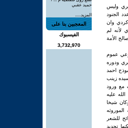
حميد عقبي
صري وليس
د الجنود
المزيد.....
 كردي وان
المعجبين بنا على
 لأنه لم
الفيسبوك
الح الأمة
3,732,970
 وعي عموم
صري ودوره
موذج احمد
يده زينب
ف مع ورود
لله عليه
كان شيخا
الموروثه
ائح للشعر
ها تحديد