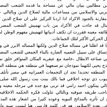
نحن مطالبين ببيان مالي عن مساحة ما قدمه الشعب الم
بي والاسلامي من مساعدات مالية لصلاح الدين وبالتالي عد
قارنة بالجنود الاكراد اذا اردنا التركيز على ان صلاح الدين
قتال قد جاءت في الأكراد من باب تهميش الشعب المصري
فه معينه فقررت ان تكثف أدبياتها لتهميش مفهوم الوطن لص
 الحركي الأكثر لتلك الجماعات.
ا قد اطلنا في مساله صلاح الدين ولكنها المساله الابرز في
تساق على سبيل التعميه الضاره بالبناء الجمعي للشعب الم
ي صناعه الابطال ،خاصة مع عبقريه المكان المتوافر خلق ن
ج يحيى لكنهما نموذجان تم صنعهما في منطقه هي منطقه الس
 المنطقه تحديدا نجد ان التجمعات العمرانيه في مصر تأتل
 ذي توجه اخلاقي فما بالك ببنت بنت رسول الله صلى ا
تالي بيتكون احمد رامي قد تربى مع جده في مرحله معينه و
حب طريقه صوفيه وبالتالي تناولت فكره الحكمه الاخلاقيه 
ان تأثره بالمدائح النبويه وعوده كثيرا من اشعار هذه المد
ي بعده الاسلامي هو في كلمه فارسي هنا ليست سبه ولكن