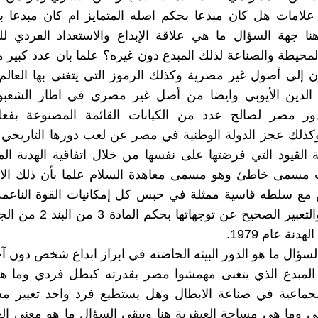
علامات هل كان مبدعا بحكم اصله المتمايز ام كان مبدعا بف
نا جهة السؤال ما هي علاقة الإبداع والاستعداد الفردي للتم
لمحيطة والصناعة لذلك المبدع دون غيره؟ علما بان عدد كبير
 إلى أصول غير مصرية وكذلك الرموز التي يتغنى بها العالم
الدين الأيوبي وايضا من أصل غير مصري في اطار الشعبوية
ر مصر لصالح عدد من الكيانات القائمة المصنوعة بفعل
ذلك عجز الدولة الوطنية في مصر عن لعب دورها التاريخي ا
 القيود التي فرضتها على نفسها من خلال اتفاقية الهدنة ال
تحت مسمى خاطئ وهو مسمى معاهدة السلام علما بأن ذلك الا
ع سلطه قاسية ممثلة في حبس كل إمكانيات القوة الناعمة
عن النمو والتعبير الصحيح عن توجها
هدنة عام 1979.
السؤال ما هو الدور البيئه الحاضنه في ابراز ابداع شخص دون آ
لمبدع الذي يتغنى مهمشوا مصر بقدرته كبطل فردي وما 
لجماعية في صناعة الابطال وهل يستطيع فرد واحد تغيير مس
تي وما هي مساحة العبقرية هنا ويبقى السؤال ما هو معنى ال